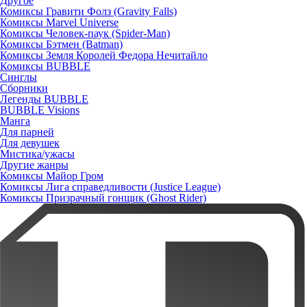
Другое
Комиксы Гравити Фолз (Gravity Falls)
Комиксы Marvel Universe
Комиксы Человек-паук (Spider-Man)
Комиксы Бэтмен (Batman)
Комиксы Земля Королей Федора Нечитайло
Комиксы BUBBLE
Синглы
Сборники
Легенды BUBBLE
BUBBLE Visions
Манга
Для парней
Для девушек
Мистика/ужасы
Другие жанры
Комиксы Майор Гром
Комиксы Лига справедливости (Justice League)
Комиксы Призрачный гонщик (Ghost Rider)