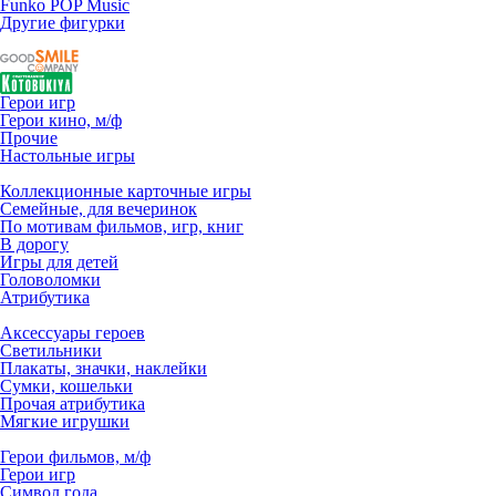
Funko POP Music
Другие фигурки
Герои игр
Герои кино, м/ф
Прочие
Настольные игры
Коллекционные карточные игры
Семейные, для вечеринок
По мотивам фильмов, игр, книг
В дорогу
Игры для детей
Головоломки
Атрибутика
Аксессуары героев
Светильники
Плакаты, значки, наклейки
Сумки, кошельки
Прочая атрибутика
Мягкие игрушки
Герои фильмов, м/ф
Герои игр
Символ года