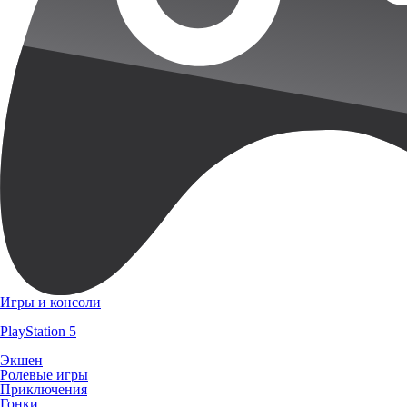
Игры и консоли
PlayStation 5
Экшен
Ролевые игры
Приключения
Гонки