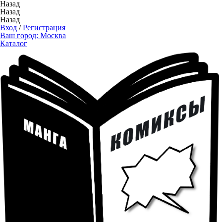
Назад
Назад
Назад
Вход
/
Регистрация
Ваш город:
Москва
Каталог