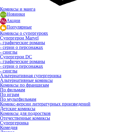
Комиксы и манга
Новинки
Акции
Популярные
Комиксы о супергероях
Супергерои Marvel
- графические романы
- серии о персонажах
- синглы
Супергерои DC
- графические романы
- серии о персонажах
- синглы
Альтернативная супергероика
Альтернативные комиксы
Комиксы по франшизам
По фильмам
По играм
По мультфильмам
Комикс-версии литературных произведений
Детские комиксы
Комиксы для подростков
Отечественные комиксы
Супергероика
Комедия