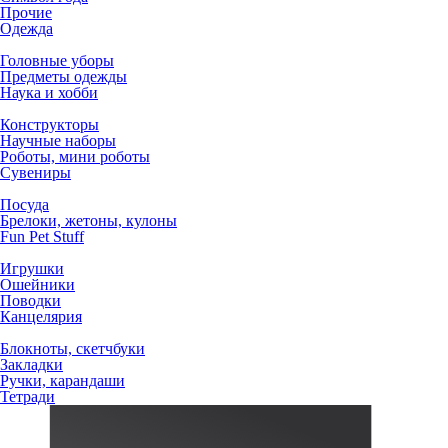
Прочие
Одежда
Головные уборы
Предметы одежды
Наука и хобби
Конструкторы
Научные наборы
Роботы, мини роботы
Сувениры
Посуда
Брелоки, жетоны, кулоны
Fun Pet Stuff
Игрушки
Ошейники
Поводки
Канцелярия
Блокноты, скетчбуки
Закладки
Ручки, карандаши
Тетради