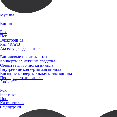
Музыка
Винил
Рок
Поп
Электронная
Рэп / R’n’B
Аксессуары для винила
Виниловые проигрыватели
Конверты / Чистящие средства
Средства для очистки винила
Внутренние конверты для винила
Внешние конверты / пакеты для винила
Проигрыватели винила
Audio CD
Рок
Российская
Поп
Классическая
Саундтреки