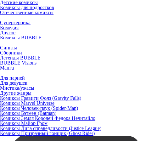
Детские комиксы
Комиксы для подростков
Отечественные комиксы
Супергероика
Комедия
Другое
Комиксы BUBBLE
Синглы
Сборники
Легенды BUBBLE
BUBBLE Visions
Манга
Для парней
Для девушек
Мистика/ужасы
Другие жанры
Комиксы Гравити Фолз (Gravity Falls)
Комиксы Marvel Universe
Комиксы Человек-паук (Spider-Man)
Комиксы Бэтмен (Batman)
Комиксы Земля Королей Федора Нечитайло
Комиксы Майор Гром
Комиксы Лига справедливости (Justice League)
Комиксы Призрачный гонщик (Ghost Rider)