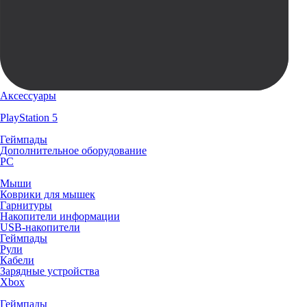
Аксессуары
PlayStation 5
Геймпады
Дополнительное оборудование
PC
Мыши
Коврики для мышек
Гарнитуры
Накопители информации
USB-накопители
Геймпады
Рули
Кабели
Зарядные устройства
Xbox
Геймпады