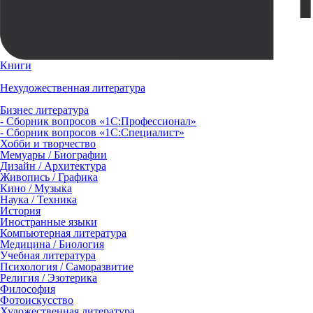
Книги
Нехудожественная литература
Бизнес литература
- Сборник вопросов «1С:Профессионал»
- Сборник вопросов «1С:Специалист»
Хобби и творчество
Мемуары / Биографии
Дизайн / Архитектура
Живопись / Графика
Кино / Музыка
Наука / Техника
История
Иностранные языки
Компьютерная литература
Медицина / Биология
Учебная литература
Психология / Саморазвитие
Религия / Эзотерика
Философия
Фотоискусство
Художественная литература