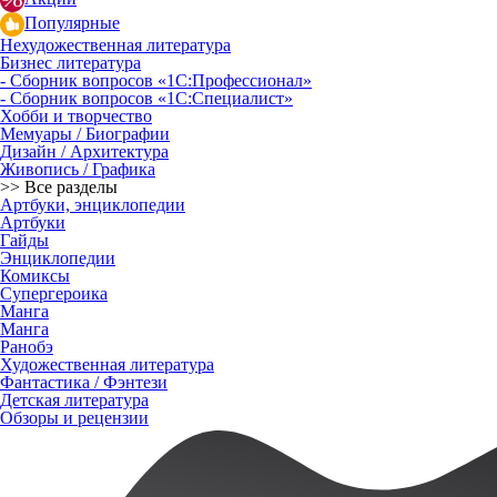
Популярные
Нехудожественная литература
Бизнес литература
- Сборник вопросов «1С:Профессионал»
- Сборник вопросов «1С:Специалист»
Хобби и творчество
Мемуары / Биографии
Дизайн / Архитектура
Живопись / Графика
>> Все разделы
Артбуки, энциклопедии
Артбуки
Гайды
Энциклопедии
Комиксы
Супергероика
Манга
Манга
Ранобэ
Художественная литература
Фантастика / Фэнтези
Детская литература
Обзоры и рецензии