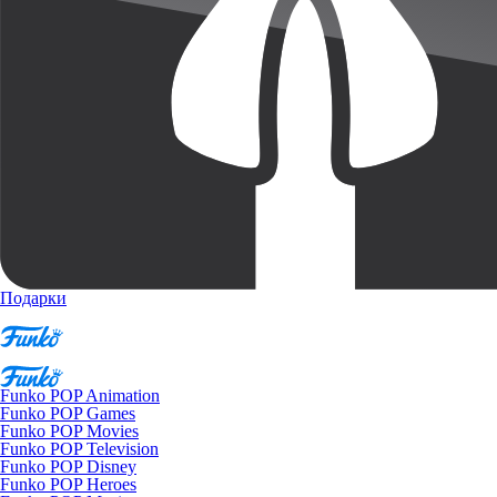
Подарки
Funko POP Animation
Funko POP Games
Funko POP Movies
Funko POP Television
Funko POP Disney
Funko POP Heroes