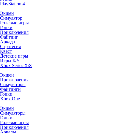
PlayStation 4
Экшен
Симулятор
Ролевые игры
Гонки
Приключения
Файтинг
Аркада
Стратегия
Квест
Детские игры
Игры Б/У
Xbox Series X/S
Экшен
Приключения
Симуляторы
Файтинги
Гонки
Xbox One
Экшен
Симуляторы
Гонки
Ролевые игры
Приключения
Аркады