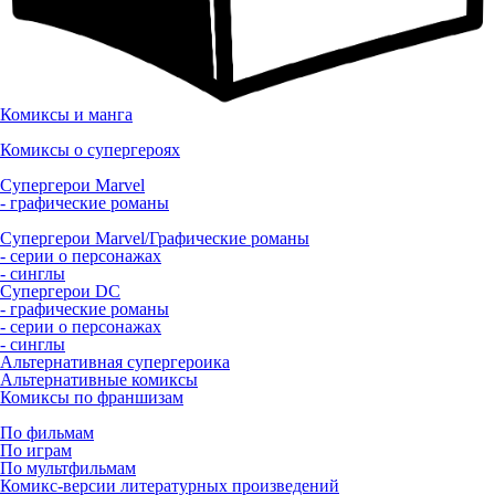
Комиксы и манга
Комиксы о супергероях
Супергерои Marvel
- графические романы
Супергерои Marvel/Графические романы
- серии о персонажах
- синглы
Супергерои DC
- графические романы
- серии о персонажах
- синглы
Альтернативная супергероика
Альтернативные комиксы
Комиксы по франшизам
По фильмам
По играм
По мультфильмам
Комикс-версии литературных произведений