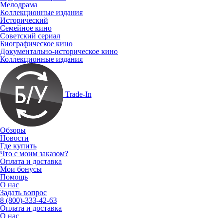
Мелодрама
Коллекционные издания
Исторический
Семейное кино
Советский сериал
Биографическое кино
Документально-историческое кино
Коллекционные издания
Trade-In
Обзоры
Новости
Где купить
Что с моим заказом?
Оплата и доставка
Мои бонусы
Помощь
О нас
Задать вопрос
8 (800)-333-42-63
Оплата и доставка
О нас