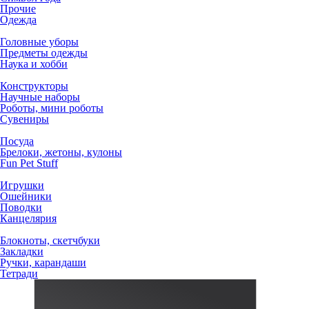
Прочие
Одежда
Головные уборы
Предметы одежды
Наука и хобби
Конструкторы
Научные наборы
Роботы, мини роботы
Сувениры
Посуда
Брелоки, жетоны, кулоны
Fun Pet Stuff
Игрушки
Ошейники
Поводки
Канцелярия
Блокноты, скетчбуки
Закладки
Ручки, карандаши
Тетради