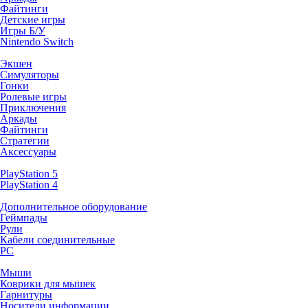
Файтинги
Детские игры
Игры Б/У
Nintendo Switch
Экшен
Симуляторы
Гонки
Ролевые игры
Приключения
Аркады
Файтинги
Стратегии
Аксессуары
PlayStation 5
PlayStation 4
Дополнительное оборудование
Геймпады
Рули
Кабели соединительные
PC
Мыши
Коврики для мышек
Гарнитуры
Носители информации