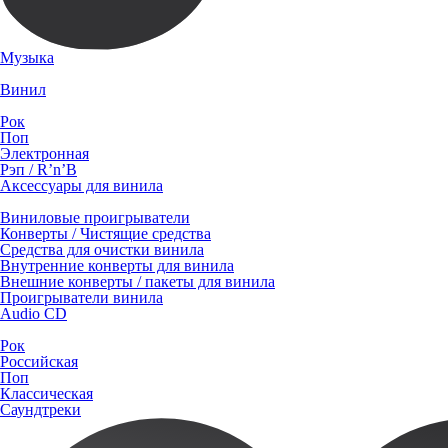
Музыка
Винил
Рок
Поп
Электронная
Рэп / R’n’B
Аксессуары для винила
Виниловые проигрыватели
Конверты / Чистящие средства
Средства для очистки винила
Внутренние конверты для винила
Внешние конверты / пакеты для винила
Проигрыватели винила
Audio CD
Рок
Российская
Поп
Классическая
Саундтреки