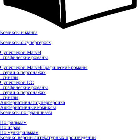
Комиксы и манга
Комиксы о супергероях
Супергерои Marvel
- графические романы
Супергерои Marvel/Графические романы
- серии о персонажах
- синглы
Супергерои DC
- графические романы
- серии о персонажах
- синглы
Альтернативная супергероика
Альтернативные комиксы
Комиксы по франшизам
По фильмам
По играм
По мультфильмам
Комикс-версии литературных произведений