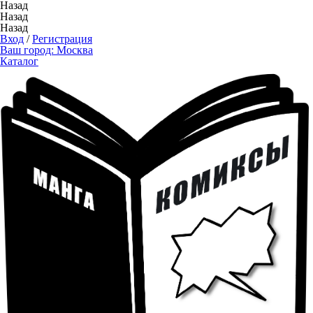
Назад
Назад
Назад
Вход
/
Регистрация
Ваш город:
Москва
Каталог