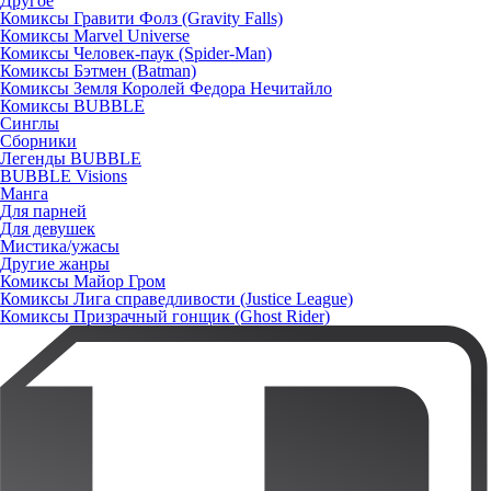
Другое
Комиксы Гравити Фолз (Gravity Falls)
Комиксы Marvel Universe
Комиксы Человек-паук (Spider-Man)
Комиксы Бэтмен (Batman)
Комиксы Земля Королей Федора Нечитайло
Комиксы BUBBLE
Синглы
Сборники
Легенды BUBBLE
BUBBLE Visions
Манга
Для парней
Для девушек
Мистика/ужасы
Другие жанры
Комиксы Майор Гром
Комиксы Лига справедливости (Justice League)
Комиксы Призрачный гонщик (Ghost Rider)