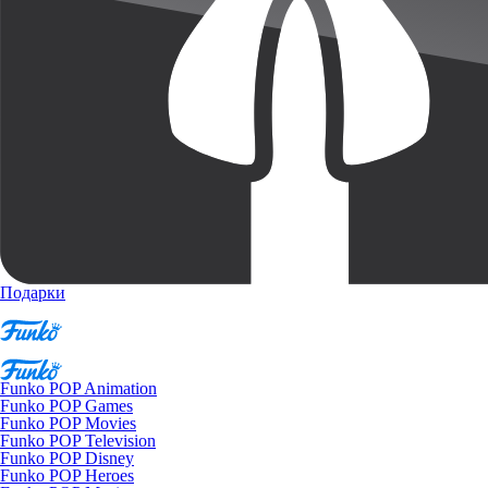
Подарки
Funko POP Animation
Funko POP Games
Funko POP Movies
Funko POP Television
Funko POP Disney
Funko POP Heroes