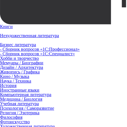
Книги
Нехудожественная литература
Бизнес литература
- Сборник вопросов «1С:Профессионал»
- Сборник вопросов «1С:Специалист»
Хобби и творчество
Мемуары / Биографии
Дизайн / Архитектура
Живопись / Графика
Кино / Музыка
Наука / Техника
История
Иностранные языки
Компьютерная литература
Медицина / Биология
Учебная литература
Психология / Саморазвитие
Религия / Эзотерика
Философия
Фотоискусство
Художественная литература