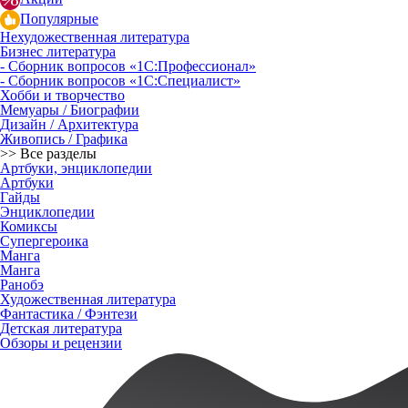
Популярные
Нехудожественная литература
Бизнес литература
- Сборник вопросов «1С:Профессионал»
- Сборник вопросов «1С:Специалист»
Хобби и творчество
Мемуары / Биографии
Дизайн / Архитектура
Живопись / Графика
>> Все разделы
Артбуки, энциклопедии
Артбуки
Гайды
Энциклопедии
Комиксы
Супергероика
Манга
Манга
Ранобэ
Художественная литература
Фантастика / Фэнтези
Детская литература
Обзоры и рецензии