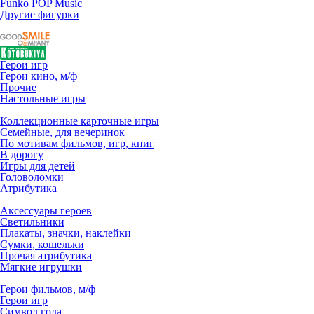
Funko POP Music
Другие фигурки
Герои игр
Герои кино, м/ф
Прочие
Настольные игры
Коллекционные карточные игры
Семейные, для вечеринок
По мотивам фильмов, игр, книг
В дорогу
Игры для детей
Головоломки
Атрибутика
Аксессуары героев
Светильники
Плакаты, значки, наклейки
Сумки, кошельки
Прочая атрибутика
Мягкие игрушки
Герои фильмов, м/ф
Герои игр
Символ года