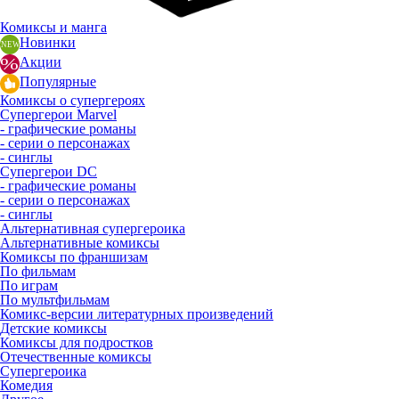
Комиксы и манга
Новинки
Акции
Популярные
Комиксы о супергероях
Супергерои Marvel
- графические романы
- серии о персонажах
- синглы
Супергерои DC
- графические романы
- серии о персонажах
- синглы
Альтернативная супергероика
Альтернативные комиксы
Комиксы по франшизам
По фильмам
По играм
По мультфильмам
Комикс-версии литературных произведений
Детские комиксы
Комиксы для подростков
Отечественные комиксы
Супергероика
Комедия