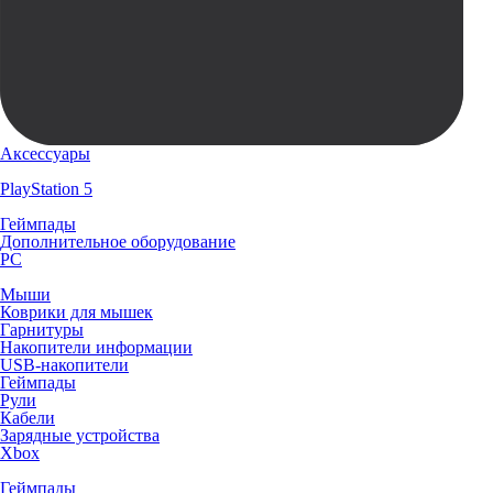
Аксессуары
PlayStation 5
Геймпады
Дополнительное оборудование
PC
Мыши
Коврики для мышек
Гарнитуры
Накопители информации
USB-накопители
Геймпады
Рули
Кабели
Зарядные устройства
Xbox
Геймпады