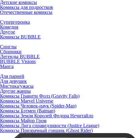
Детские комиксы
Комиксы для подростков
Отечественные комиксы
Супергероика
Комедия
Другое
Комиксы BUBBLE
Синглы
Сборники
Легенды BUBBLE
BUBBLE Visions
Манга
Для парней
Для девушек
Мистика/ужасы
Другие жанры
Комиксы Гравити Фолз (Gravity Falls)
Комиксы Marvel Universe
Комиксы Человек-паук (Spider-Man)
Комиксы Бэтмен (Batman)
Комиксы Земля Королей Федора Нечитайло
Комиксы Майор Гром
Комиксы Лига справедливости (Justice League)
Комиксы Призрачный гонщик (Ghost Rider)