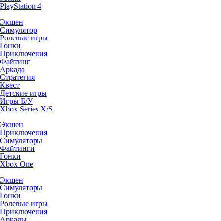
PlayStation 4
Экшен
Симулятор
Ролевые игры
Гонки
Приключения
Файтинг
Аркада
Стратегия
Квест
Детские игры
Игры Б/У
Xbox Series X/S
Экшен
Приключения
Симуляторы
Файтинги
Гонки
Xbox One
Экшен
Симуляторы
Гонки
Ролевые игры
Приключения
Аркады