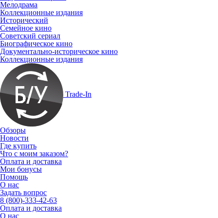
Мелодрама
Коллекционные издания
Исторический
Семейное кино
Советский сериал
Биографическое кино
Документально-историческое кино
Коллекционные издания
Trade-In
Обзоры
Новости
Где купить
Что с моим заказом?
Оплата и доставка
Мои бонусы
Помощь
О нас
Задать вопрос
8 (800)-333-42-63
Оплата и доставка
О нас