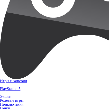
Игры и консоли
PlayStation 5
Экшен
Ролевые игры
Приключения
Гонки