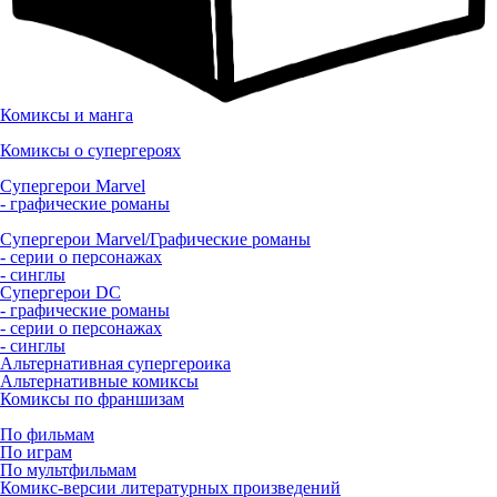
Комиксы и манга
Комиксы о супергероях
Супергерои Marvel
- графические романы
Супергерои Marvel/Графические романы
- серии о персонажах
- синглы
Супергерои DC
- графические романы
- серии о персонажах
- синглы
Альтернативная супергероика
Альтернативные комиксы
Комиксы по франшизам
По фильмам
По играм
По мультфильмам
Комикс-версии литературных произведений