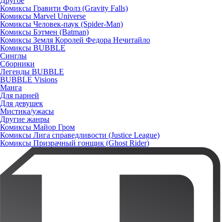
Другое
Комиксы Гравити Фолз (Gravity Falls)
Комиксы Marvel Universe
Комиксы Человек-паук (Spider-Man)
Комиксы Бэтмен (Batman)
Комиксы Земля Королей Федора Нечитайло
Комиксы BUBBLE
Синглы
Сборники
Легенды BUBBLE
BUBBLE Visions
Манга
Для парней
Для девушек
Мистика/ужасы
Другие жанры
Комиксы Майор Гром
Комиксы Лига справедливости (Justice League)
Комиксы Призрачный гонщик (Ghost Rider)