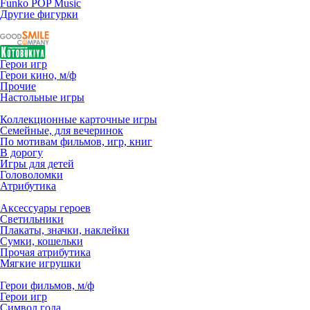
Funko POP Music
Другие фигурки
Герои игр
Герои кино, м/ф
Прочие
Настольные игры
Коллекционные карточные игры
Семейные, для вечеринок
По мотивам фильмов, игр, книг
В дорогу
Игры для детей
Головоломки
Атрибутика
Аксессуары героев
Светильники
Плакаты, значки, наклейки
Сумки, кошельки
Прочая атрибутика
Мягкие игрушки
Герои фильмов, м/ф
Герои игр
Символ года