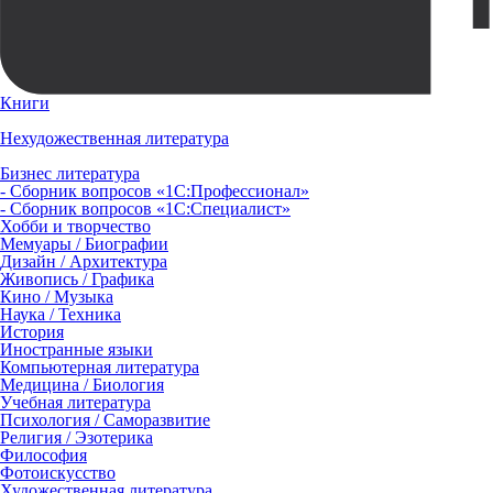
Книги
Нехудожественная литература
Бизнес литература
- Сборник вопросов «1С:Профессионал»
- Сборник вопросов «1С:Специалист»
Хобби и творчество
Мемуары / Биографии
Дизайн / Архитектура
Живопись / Графика
Кино / Музыка
Наука / Техника
История
Иностранные языки
Компьютерная литература
Медицина / Биология
Учебная литература
Психология / Саморазвитие
Религия / Эзотерика
Философия
Фотоискусство
Художественная литература