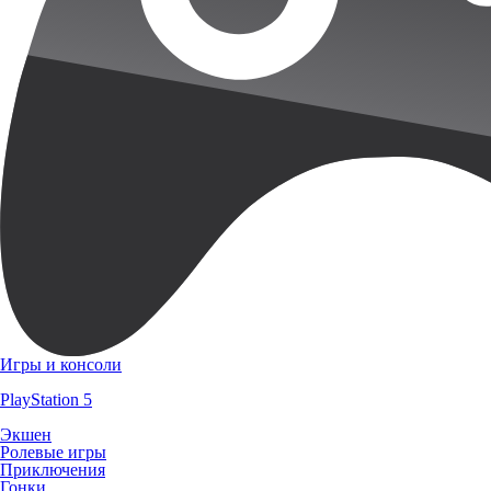
Игры и консоли
PlayStation 5
Экшен
Ролевые игры
Приключения
Гонки