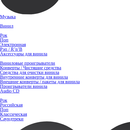
Музыка
Винил
Рок
Поп
Электронная
Рэп / R’n’B
Аксессуары для винила
Виниловые проигрыватели
Конверты / Чистящие средства
Средства для очистки винила
Внутренние конверты для винила
Внешние конверты / пакеты для винила
Проигрыватели винила
Audio CD
Рок
Российская
Поп
Классическая
Саундтреки