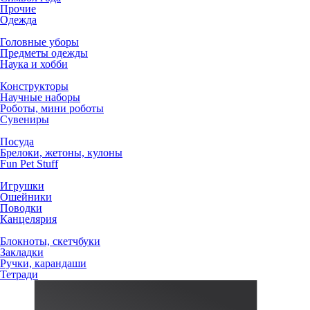
Прочие
Одежда
Головные уборы
Предметы одежды
Наука и хобби
Конструкторы
Научные наборы
Роботы, мини роботы
Сувениры
Посуда
Брелоки, жетоны, кулоны
Fun Pet Stuff
Игрушки
Ошейники
Поводки
Канцелярия
Блокноты, скетчбуки
Закладки
Ручки, карандаши
Тетради