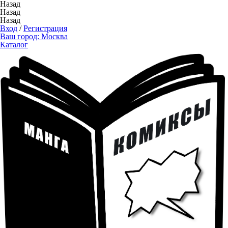
Назад
Назад
Назад
Вход
/
Регистрация
Ваш город:
Москва
Каталог