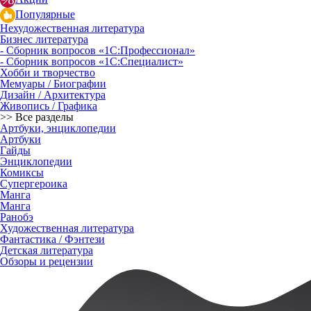
Популярные
Нехудожественная литература
Бизнес литература
- Сборник вопросов «1С:Профессионал»
- Сборник вопросов «1С:Специалист»
Хобби и творчество
Мемуары / Биографии
Дизайн / Архитектура
Живопись / Графика
>> Все разделы
Артбуки, энциклопедии
Артбуки
Гайды
Энциклопедии
Комиксы
Супергероика
Манга
Манга
Ранобэ
Художественная литература
Фантастика / Фэнтези
Детская литература
Обзоры и рецензии