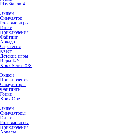
PlayStation 4
Экшен
Симулятор
Ролевые игры
Гонки
Приключения
Файтинг
Аркада
Стратегия
Квест
Детские игры
Игры Б/У
Xbox Series X/S
Экшен
Приключения
Симуляторы
Файтинги
Гонки
Xbox One
Экшен
Симуляторы
Гонки
Ролевые игры
Приключения
Аркады