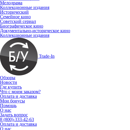
Мелодрама
Коллекционные издания
Исторический
Семейное кино
Советский сериал
Биографическое кино
Документально-историческое кино
Коллекционные издания
Trade-In
Обзоры
Новости
Где купить
Что с моим заказом?
Оплата и доставка
Мои бонусы
Помощь
О нас
Задать вопрос
8 (800)-333-42-63
Оплата и доставка
О нас