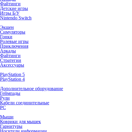
Файтинги
Детские игры
Игры Б/У
Nintendo Switch
Экшен
Симуляторы
Гонки
Ролевые игры
Приключения
Аркады
Файтинги
Стратегии
Аксессуары
PlayStation 5
PlayStation 4
Дополнительное оборудование
Геймпады
Рули
Кабели соединительные
PC
Мыши
Коврики для мышек
Гарнитуры
Носители информации