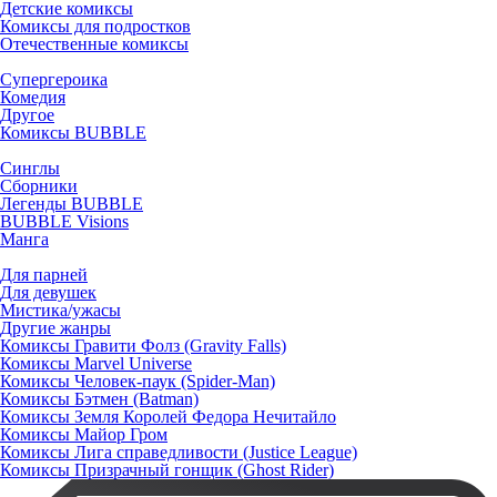
Детские комиксы
Комиксы для подростков
Отечественные комиксы
Супергероика
Комедия
Другое
Комиксы BUBBLE
Синглы
Сборники
Легенды BUBBLE
BUBBLE Visions
Манга
Для парней
Для девушек
Мистика/ужасы
Другие жанры
Комиксы Гравити Фолз (Gravity Falls)
Комиксы Marvel Universe
Комиксы Человек-паук (Spider-Man)
Комиксы Бэтмен (Batman)
Комиксы Земля Королей Федора Нечитайло
Комиксы Майор Гром
Комиксы Лига справедливости (Justice League)
Комиксы Призрачный гонщик (Ghost Rider)