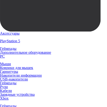
Аксессуары
PlayStation 5
Геймпады
Дополнительное оборудование
PC
Мыши
Коврики для мышек
Гарнитуры
Накопители информации
USB-накопители
Геймпады
Рули
Кабели
Зарядные устройства
Xbox
Геймпады