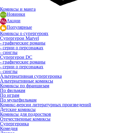
Комиксы и манга
Новинки
Акции
Популярные
Комиксы о супергероях
Супергерои Marvel
- графические романы
- серии о персонажах
- синглы
Супергерои DC
- графические романы
- серии о персонажах
- синглы
Альтернативная супергероика
Альтернативные комиксы
Комиксы по франшизам
По фильмам
По играм
По мультфильмам
Комикс-версии литературных произведений
Детские комиксы
Комиксы для подростков
Отечественные комиксы
Супергероика
Комедия