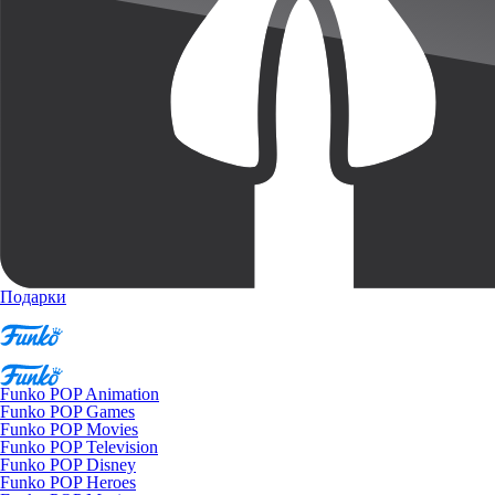
Подарки
Funko POP Animation
Funko POP Games
Funko POP Movies
Funko POP Television
Funko POP Disney
Funko POP Heroes