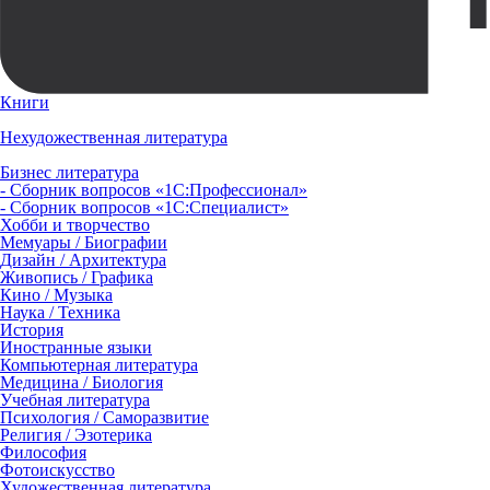
Книги
Нехудожественная литература
Бизнес литература
- Сборник вопросов «1С:Профессионал»
- Сборник вопросов «1С:Специалист»
Хобби и творчество
Мемуары / Биографии
Дизайн / Архитектура
Живопись / Графика
Кино / Музыка
Наука / Техника
История
Иностранные языки
Компьютерная литература
Медицина / Биология
Учебная литература
Психология / Саморазвитие
Религия / Эзотерика
Философия
Фотоискусство
Художественная литература