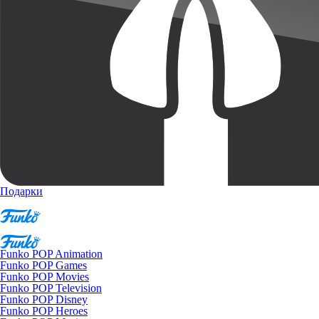
Подарки
Funko POP Animation
Funko POP Games
Funko POP Movies
Funko POP Television
Funko POP Disney
Funko POP Heroes