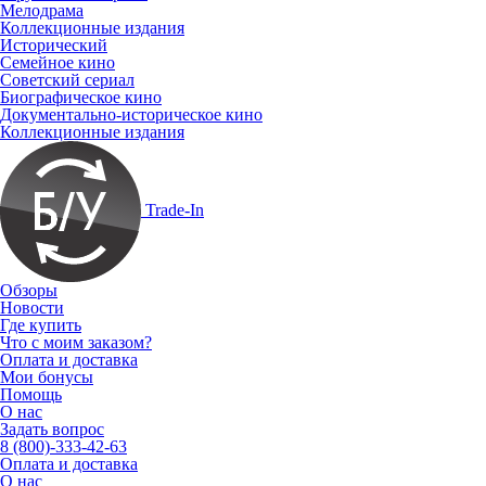
Мелодрама
Коллекционные издания
Исторический
Семейное кино
Советский сериал
Биографическое кино
Документально-историческое кино
Коллекционные издания
Trade-In
Обзоры
Новости
Где купить
Что с моим заказом?
Оплата и доставка
Мои бонусы
Помощь
О нас
Задать вопрос
8 (800)-333-42-63
Оплата и доставка
О нас