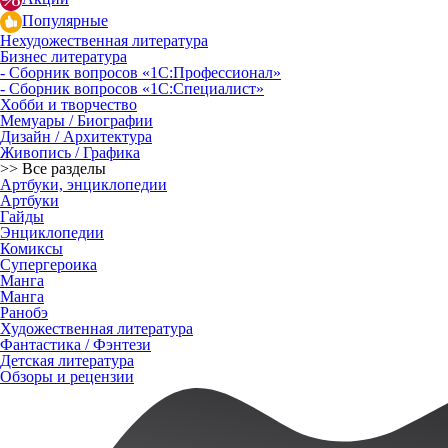
Популярные
Нехудожественная литература
Бизнес литература
- Сборник вопросов «1С:Профессионал»
- Сборник вопросов «1С:Специалист»
Хобби и творчество
Мемуары / Биографии
Дизайн / Архитектура
Живопись / Графика
>> Все разделы
Артбуки, энциклопедии
Артбуки
Гайды
Энциклопедии
Комиксы
Супергероика
Манга
Манга
Ранобэ
Художественная литература
Фантастика / Фэнтези
Детская литература
Обзоры и рецензии