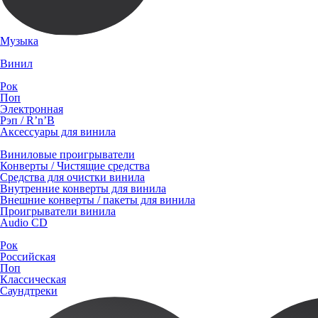
Музыка
Винил
Рок
Поп
Электронная
Рэп / R’n’B
Аксессуары для винила
Виниловые проигрыватели
Конверты / Чистящие средства
Средства для очистки винила
Внутренние конверты для винила
Внешние конверты / пакеты для винила
Проигрыватели винила
Audio CD
Рок
Российская
Поп
Классическая
Саундтреки