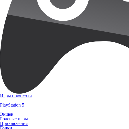
Игры и консоли
PlayStation 5
Экшен
Ролевые игры
Приключения
Гонки