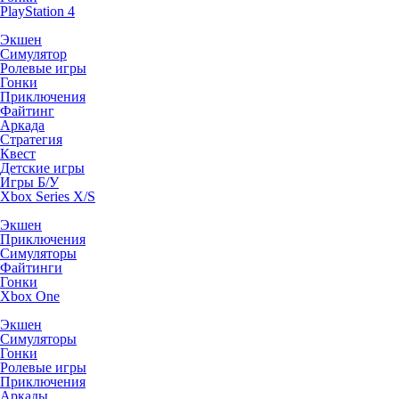
PlayStation 4
Экшен
Симулятор
Ролевые игры
Гонки
Приключения
Файтинг
Аркада
Стратегия
Квест
Детские игры
Игры Б/У
Xbox Series X/S
Экшен
Приключения
Симуляторы
Файтинги
Гонки
Xbox One
Экшен
Симуляторы
Гонки
Ролевые игры
Приключения
Аркады