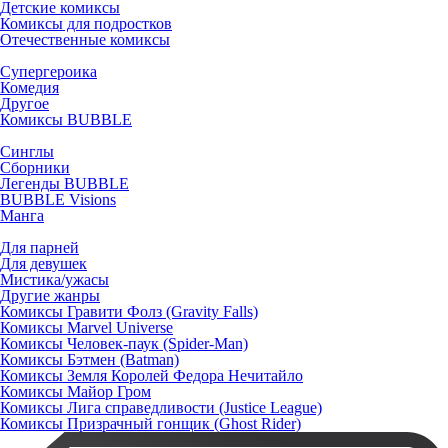
Детские комиксы
Комиксы для подростков
Отечественные комиксы
Супергероика
Комедия
Другое
Комиксы BUBBLE
Синглы
Сборники
Легенды BUBBLE
BUBBLE Visions
Манга
Для парней
Для девушек
Мистика/ужасы
Другие жанры
Комиксы Гравити Фолз (Gravity Falls)
Комиксы Marvel Universe
Комиксы Человек-паук (Spider-Man)
Комиксы Бэтмен (Batman)
Комиксы Земля Королей Федора Нечитайло
Комиксы Майор Гром
Комиксы Лига справедливости (Justice League)
Комиксы Призрачный гонщик (Ghost Rider)