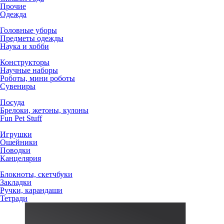
Прочие
Одежда
Головные уборы
Предметы одежды
Наука и хобби
Конструкторы
Научные наборы
Роботы, мини роботы
Сувениры
Посуда
Брелоки, жетоны, кулоны
Fun Pet Stuff
Игрушки
Ошейники
Поводки
Канцелярия
Блокноты, скетчбуки
Закладки
Ручки, карандаши
Тетради