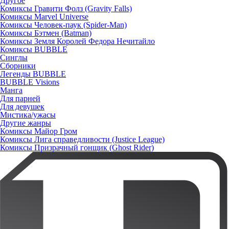
Другое
Комиксы Гравити Фолз (Gravity Falls)
Комиксы Marvel Universe
Комиксы Человек-паук (Spider-Man)
Комиксы Бэтмен (Batman)
Комиксы Земля Королей Федора Нечитайло
Комиксы BUBBLE
Синглы
Сборники
Легенды BUBBLE
BUBBLE Visions
Манга
Для парней
Для девушек
Мистика/ужасы
Другие жанры
Комиксы Майор Гром
Комиксы Лига справедливости (Justice League)
Комиксы Призрачный гонщик (Ghost Rider)