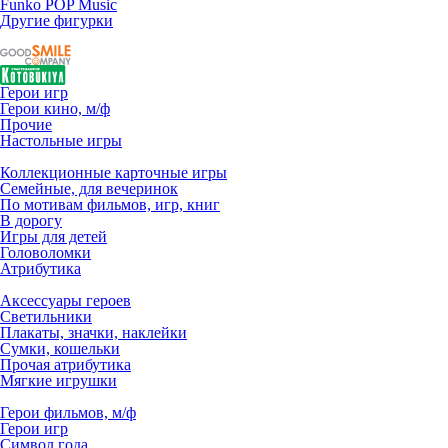
Funko POP Music
Другие фигурки
Герои игр
Герои кино, м/ф
Прочие
Настольные игры
Коллекционные карточные игры
Семейные, для вечеринок
По мотивам фильмов, игр, книг
В дорогу
Игры для детей
Головоломки
Атрибутика
Аксессуары героев
Светильники
Плакаты, значки, наклейки
Сумки, кошельки
Прочая атрибутика
Мягкие игрушки
Герои фильмов, м/ф
Герои игр
Символ года