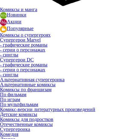
Комиксы и манга
Новинки
Акции
Популярные
Комиксы о супергероях
Супергерои Marvel
- графические романы
- серии о персонажах
- синглы
Супергерои DC
- графические романы
- серии о персонажах
- синглы
Альтернативная супергероика
Альтернативные комиксы
Комиксы по франшизам
По фильмам
По играм
По мультфильмам
Комикс-версии литературных произведений
Детские комиксы
Комиксы для подростков
Отечественные комиксы
Супергероика
Комедия