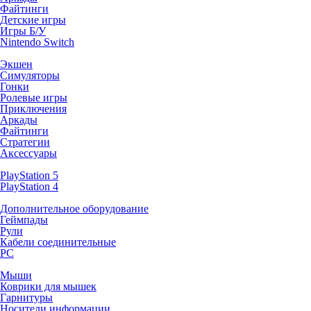
Файтинги
Детские игры
Игры Б/У
Nintendo Switch
Экшен
Симуляторы
Гонки
Ролевые игры
Приключения
Аркады
Файтинги
Стратегии
Аксессуары
PlayStation 5
PlayStation 4
Дополнительное оборудование
Геймпады
Рули
Кабели соединительные
PC
Мыши
Коврики для мышек
Гарнитуры
Носители информации