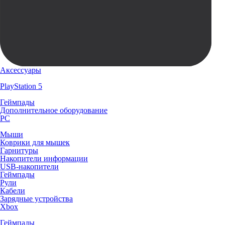
Аксессуары
PlayStation 5
Геймпады
Дополнительное оборудование
PC
Мыши
Коврики для мышек
Гарнитуры
Накопители информации
USB-накопители
Геймпады
Рули
Кабели
Зарядные устройства
Xbox
Геймпады