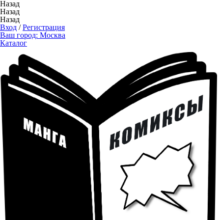
Назад
Назад
Назад
Вход
/
Регистрация
Ваш город:
Москва
Каталог