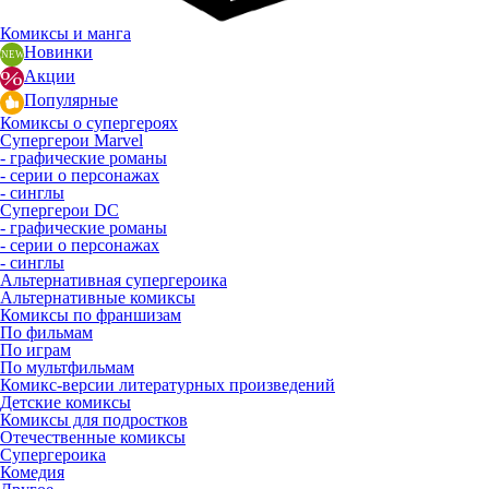
Комиксы и манга
Новинки
Акции
Популярные
Комиксы о супергероях
Супергерои Marvel
- графические романы
- серии о персонажах
- синглы
Супергерои DC
- графические романы
- серии о персонажах
- синглы
Альтернативная супергероика
Альтернативные комиксы
Комиксы по франшизам
По фильмам
По играм
По мультфильмам
Комикс-версии литературных произведений
Детские комиксы
Комиксы для подростков
Отечественные комиксы
Супергероика
Комедия