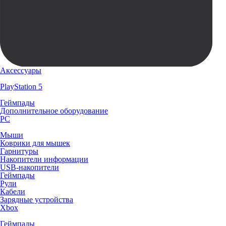
Аксессуары
PlayStation 5
Геймпады
Дополнительное оборудование
PC
Мыши
Коврики для мышек
Гарнитуры
Накопители информации
USB-накопители
Геймпады
Рули
Кабели
Зарядные устройства
Xbox
Геймпады