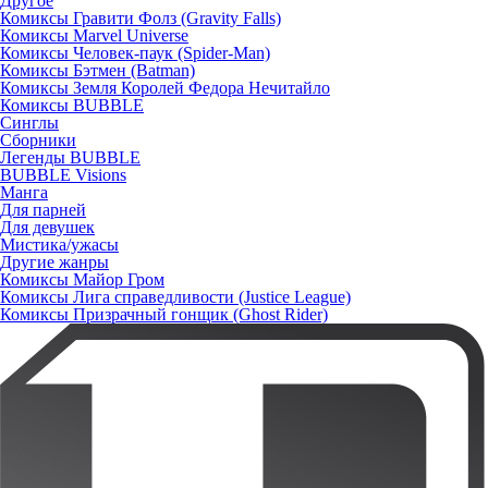
Другое
Комиксы Гравити Фолз (Gravity Falls)
Комиксы Marvel Universe
Комиксы Человек-паук (Spider-Man)
Комиксы Бэтмен (Batman)
Комиксы Земля Королей Федора Нечитайло
Комиксы BUBBLE
Синглы
Сборники
Легенды BUBBLE
BUBBLE Visions
Манга
Для парней
Для девушек
Мистика/ужасы
Другие жанры
Комиксы Майор Гром
Комиксы Лига справедливости (Justice League)
Комиксы Призрачный гонщик (Ghost Rider)