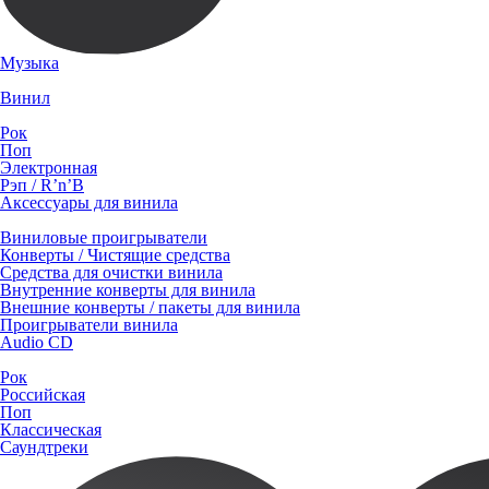
Музыка
Винил
Рок
Поп
Электронная
Рэп / R’n’B
Аксессуары для винила
Виниловые проигрыватели
Конверты / Чистящие средства
Средства для очистки винила
Внутренние конверты для винила
Внешние конверты / пакеты для винила
Проигрыватели винила
Audio CD
Рок
Российская
Поп
Классическая
Саундтреки