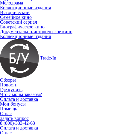
Мелодрама
Коллекционные издания
Исторический
Семейное кино
Советский сериал
Биографическое кино
Документально-историческое кино
Коллекционные издания
Trade-In
Обзоры
Новости
Где купить
Что с моим заказом?
Оплата и доставка
Мои бонусы
Помощь
О нас
Задать вопрос
8 (800)-333-42-63
Оплата и доставка
О нас