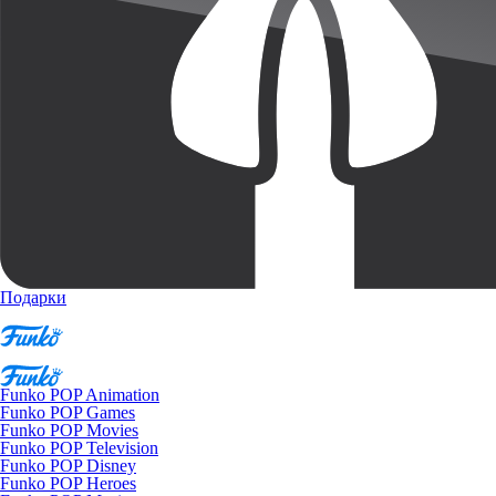
Подарки
Funko POP Animation
Funko POP Games
Funko POP Movies
Funko POP Television
Funko POP Disney
Funko POP Heroes