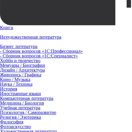
Книги
Нехудожественная литература
Бизнес литература
- Сборник вопросов «1С:Профессионал»
- Сборник вопросов «1С:Специалист»
Хобби и творчество
Мемуары / Биографии
Дизайн / Архитектура
Живопись / Графика
Кино / Музыка
Наука / Техника
История
Иностранные языки
Компьютерная литература
Медицина / Биология
Учебная литература
Психология / Саморазвитие
Религия / Эзотерика
Философия
Фотоискусство
Художественная литература