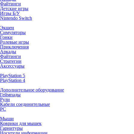
Файтинги
Детские игры
Игры Б/У
Nintendo Switch
Экшен
Симуляторы
Гонки
Ролевые игры
Приключения
Аркады
Файтинги
Стратегии
Аксессуары
PlayStation 5
PlayStation 4
Дополнительное оборудование
Геймпады
Рули
Кабели соединительные
PC
Мыши
Коврики для мышек
Гарнитуры
Носители информации