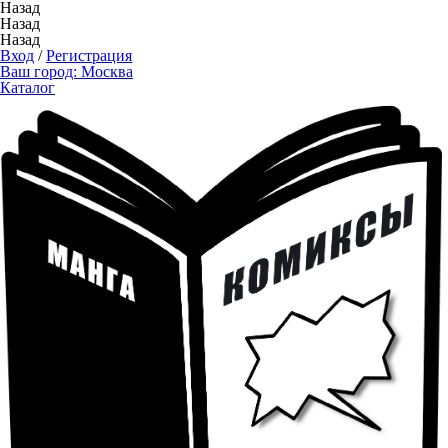
Назад
Назад
Назад
Вход
/
Регистрация
Ваш город:
Москва
Каталог