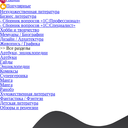
Популярные
Нехудожественная литература
Бизнес литература
- Сборник вопросов «1С:Профессионал»
- Сборник вопросов «1С:Специалист»
Хобби и творчество
Мемуары / Биографии
Дизайн / Архитектура
Живопись / Графика
>> Все разделы
Артбуки, энциклопедии
Артбуки
Гайды
Энциклопедии
Комиксы
Супергероика
Манга
Манга
Ранобэ
Художественная литература
Фантастика / Фэнтези
Детская литература
Обзоры и рецензии