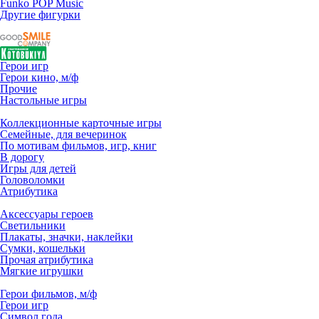
Funko POP Music
Другие фигурки
Герои игр
Герои кино, м/ф
Прочие
Настольные игры
Коллекционные карточные игры
Семейные, для вечеринок
По мотивам фильмов, игр, книг
В дорогу
Игры для детей
Головоломки
Атрибутика
Аксессуары героев
Светильники
Плакаты, значки, наклейки
Сумки, кошельки
Прочая атрибутика
Мягкие игрушки
Герои фильмов, м/ф
Герои игр
Символ года