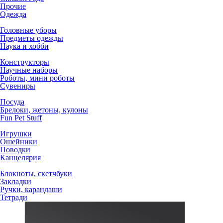
Прочие
Одежда
Головные уборы
Предметы одежды
Наука и хобби
Конструкторы
Научные наборы
Роботы, мини роботы
Сувениры
Посуда
Брелоки, жетоны, кулоны
Fun Pet Stuff
Игрушки
Ошейники
Поводки
Канцелярия
Блокноты, скетчбуки
Закладки
Ручки, карандаши
Тетради