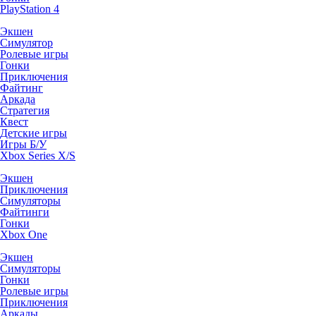
PlayStation 4
Экшен
Симулятор
Ролевые игры
Гонки
Приключения
Файтинг
Аркада
Стратегия
Квест
Детские игры
Игры Б/У
Xbox Series X/S
Экшен
Приключения
Симуляторы
Файтинги
Гонки
Xbox One
Экшен
Симуляторы
Гонки
Ролевые игры
Приключения
Аркады