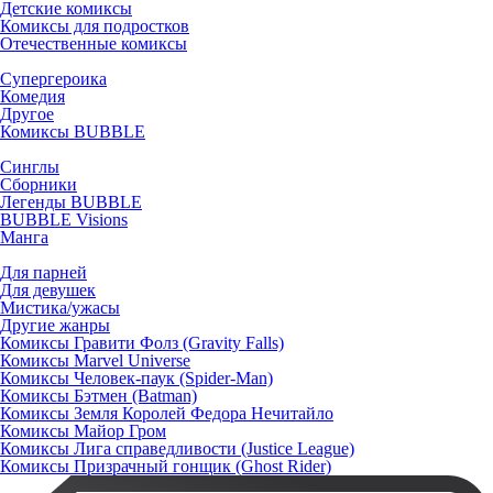
Детские комиксы
Комиксы для подростков
Отечественные комиксы
Супергероика
Комедия
Другое
Комиксы BUBBLE
Синглы
Сборники
Легенды BUBBLE
BUBBLE Visions
Манга
Для парней
Для девушек
Мистика/ужасы
Другие жанры
Комиксы Гравити Фолз (Gravity Falls)
Комиксы Marvel Universe
Комиксы Человек-паук (Spider-Man)
Комиксы Бэтмен (Batman)
Комиксы Земля Королей Федора Нечитайло
Комиксы Майор Гром
Комиксы Лига справедливости (Justice League)
Комиксы Призрачный гонщик (Ghost Rider)