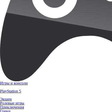
Игры и консоли
PlayStation 5
Экшен
Ролевые игры
Приключения
Гонки