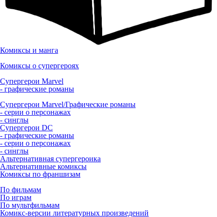
Комиксы и манга
Комиксы о супергероях
Супергерои Marvel
- графические романы
Супергерои Marvel/Графические романы
- серии о персонажах
- синглы
Супергерои DC
- графические романы
- серии о персонажах
- синглы
Альтернативная супергероика
Альтернативные комиксы
Комиксы по франшизам
По фильмам
По играм
По мультфильмам
Комикс-версии литературных произведений