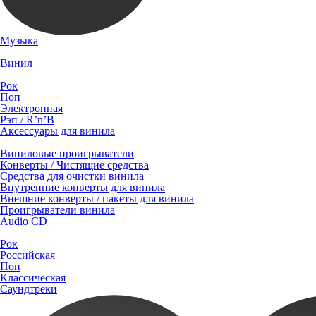
Музыка
Винил
Рок
Поп
Электронная
Рэп / R’n’B
Аксессуары для винила
Виниловые проигрыватели
Конверты / Чистящие средства
Средства для очистки винила
Внутренние конверты для винила
Внешние конверты / пакеты для винила
Проигрыватели винила
Audio CD
Рок
Российская
Поп
Классическая
Саундтреки