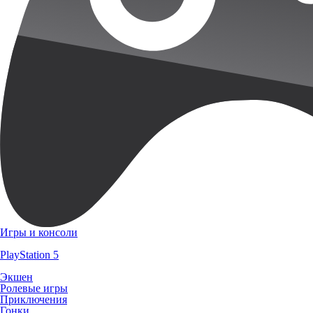
Игры и консоли
PlayStation 5
Экшен
Ролевые игры
Приключения
Гонки