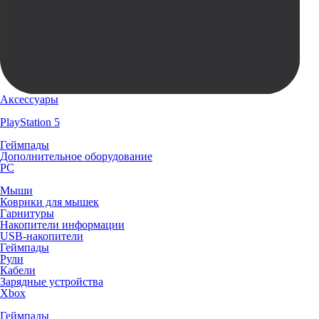
Аксессуары
PlayStation 5
Геймпады
Дополнительное оборудование
PC
Мыши
Коврики для мышек
Гарнитуры
Накопители информации
USB-накопители
Геймпады
Рули
Кабели
Зарядные устройства
Xbox
Геймпады