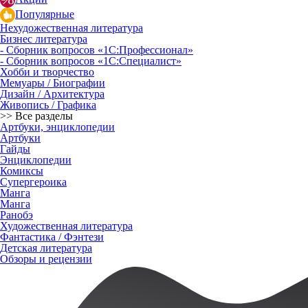
Популярные
Нехудожественная литература
Бизнес литература
- Сборник вопросов «1С:Профессионал»
- Сборник вопросов «1С:Специалист»
Хобби и творчество
Мемуары / Биографии
Дизайн / Архитектура
Живопись / Графика
>> Все разделы
Артбуки, энциклопедии
Артбуки
Гайды
Энциклопедии
Комиксы
Супергероика
Манга
Манга
Ранобэ
Художественная литература
Фантастика / Фэнтези
Детская литература
Обзоры и рецензии