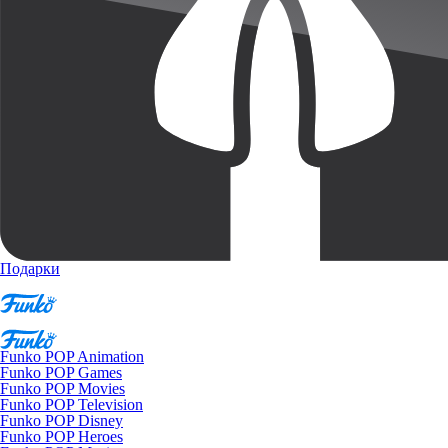
Подарки
Funko POP Animation
Funko POP Games
Funko POP Movies
Funko POP Television
Funko POP Disney
Funko POP Heroes