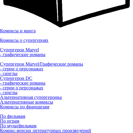
Комиксы и манга
Комиксы о супергероях
Супергерои Marvel
- графические романы
Супергерои Marvel/Графические романы
- серии о персонажах
- синглы
Супергерои DC
- графические романы
- серии о персонажах
- синглы
Альтернативная супергероика
Альтернативные комиксы
Комиксы по франшизам
По фильмам
По играм
По мультфильмам
Комикс-версии литературных произведений