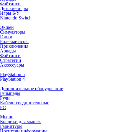
Файтинги
Детские игры
Игры Б/У
Nintendo Switch
Экшен
Симуляторы
Гонки
Ролевые игры
Приключения
Аркады
Файтинги
Стратегии
Аксессуары
PlayStation 5
PlayStation 4
Дополнительное оборудование
Геймпады
Рули
Кабели соединительные
PC
Мыши
Коврики для мышек
Гарнитуры
Носители информации