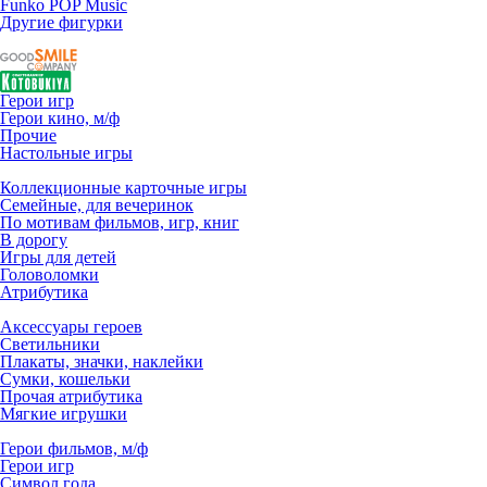
Funko POP Music
Другие фигурки
Герои игр
Герои кино, м/ф
Прочие
Настольные игры
Коллекционные карточные игры
Семейные, для вечеринок
По мотивам фильмов, игр, книг
В дорогу
Игры для детей
Головоломки
Атрибутика
Аксессуары героев
Светильники
Плакаты, значки, наклейки
Сумки, кошельки
Прочая атрибутика
Мягкие игрушки
Герои фильмов, м/ф
Герои игр
Символ года