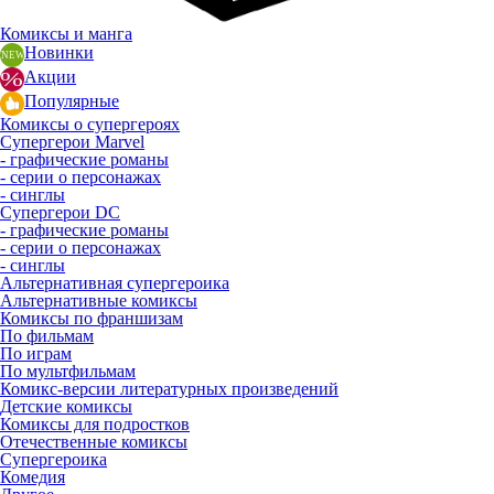
Комиксы и манга
Новинки
Акции
Популярные
Комиксы о супергероях
Супергерои Marvel
- графические романы
- серии о персонажах
- синглы
Супергерои DC
- графические романы
- серии о персонажах
- синглы
Альтернативная супергероика
Альтернативные комиксы
Комиксы по франшизам
По фильмам
По играм
По мультфильмам
Комикс-версии литературных произведений
Детские комиксы
Комиксы для подростков
Отечественные комиксы
Супергероика
Комедия