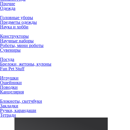
Прочие
Одежда
Головные уборы
Предметы одежды
Наука и хобби
Конструкторы
Научные наборы
Роботы, мини роботы
Сувениры
Посуда
Брелоки, жетоны, кулоны
Fun Pet Stuff
Игрушки
Ошейники
Поводки
Канцелярия
Блокноты, скетчбуки
Закладки
Ручки, карандаши
Тетради