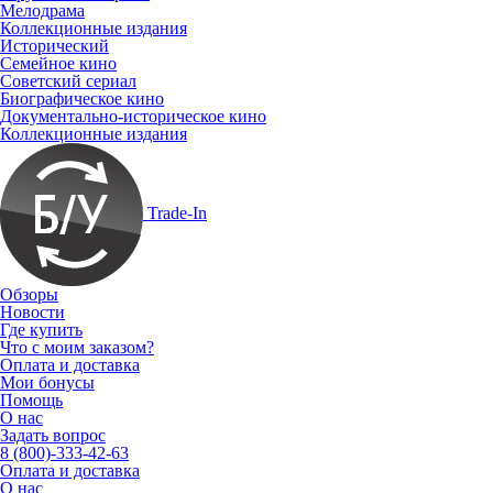
Мелодрама
Коллекционные издания
Исторический
Семейное кино
Советский сериал
Биографическое кино
Документально-историческое кино
Коллекционные издания
Trade-In
Обзоры
Новости
Где купить
Что с моим заказом?
Оплата и доставка
Мои бонусы
Помощь
О нас
Задать вопрос
8 (800)-333-42-63
Оплата и доставка
О нас