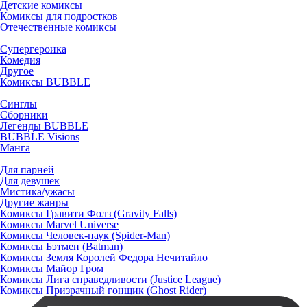
Детские комиксы
Комиксы для подростков
Отечественные комиксы
Супергероика
Комедия
Другое
Комиксы BUBBLE
Синглы
Сборники
Легенды BUBBLE
BUBBLE Visions
Манга
Для парней
Для девушек
Мистика/ужасы
Другие жанры
Комиксы Гравити Фолз (Gravity Falls)
Комиксы Marvel Universe
Комиксы Человек-паук (Spider-Man)
Комиксы Бэтмен (Batman)
Комиксы Земля Королей Федора Нечитайло
Комиксы Майор Гром
Комиксы Лига справедливости (Justice League)
Комиксы Призрачный гонщик (Ghost Rider)