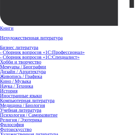
Книги
Нехудожественная литература
Бизнес литература
- Сборник вопросов «1С:Профессионал»
- Сборник вопросов «1С:Специалист»
Хобби и творчество
Мемуары / Биографии
Дизайн / Архитектура
Живопись / Графика
Кино / Музыка
Наука / Техника
История
Иностранные языки
Компьютерная литература
Медицина / Биология
Учебная литература
Психология / Саморазвитие
Религия / Эзотерика
Философия
Фотоискусство
Художественная литература