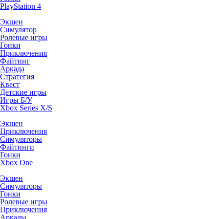
PlayStation 4
Экшен
Симулятор
Ролевые игры
Гонки
Приключения
Файтинг
Аркада
Стратегия
Квест
Детские игры
Игры Б/У
Xbox Series X/S
Экшен
Приключения
Симуляторы
Файтинги
Гонки
Xbox One
Экшен
Симуляторы
Гонки
Ролевые игры
Приключения
Аркады