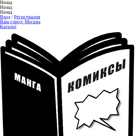
Назад
Назад
Назад
Вход
/
Регистрация
Ваш город:
Москва
Каталог