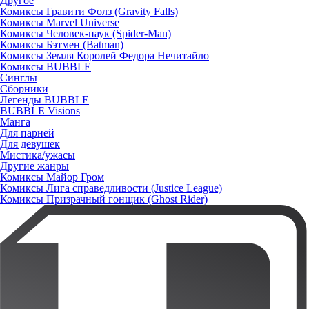
Другое
Комиксы Гравити Фолз (Gravity Falls)
Комиксы Marvel Universe
Комиксы Человек-паук (Spider-Man)
Комиксы Бэтмен (Batman)
Комиксы Земля Королей Федора Нечитайло
Комиксы BUBBLE
Синглы
Сборники
Легенды BUBBLE
BUBBLE Visions
Манга
Для парней
Для девушек
Мистика/ужасы
Другие жанры
Комиксы Майор Гром
Комиксы Лига справедливости (Justice League)
Комиксы Призрачный гонщик (Ghost Rider)