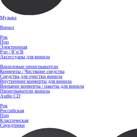
Музыка
Винил
Рок
Поп
Электронная
Рэп / R’n’B
Аксессуары для винила
Виниловые проигрыватели
Конверты / Чистящие средства
Средства для очистки винила
Внутренние конверты для винила
Внешние конверты / пакеты для винила
Проигрыватели винила
Audio CD
Рок
Российская
Поп
Классическая
Саундтреки