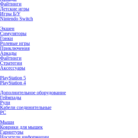
Файтинги
Детские игры
Игры Б/У
Nintendo Switch
Экшен
Симуляторы
Гонки
Ролевые игры
Приключения
Аркады
Файтинги
Стратегии
Аксессуары
PlayStation 5
PlayStation 4
Дополнительное оборудование
Геймпады
Рули
Кабели соединительные
PC
Мыши
Коврики для мышек
Гарнитуры
Носители информации