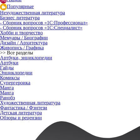
Популярные
Нехудожественная литература
Бизнес литература
- Сборник вопросов «1С:Профессионал»
- Сборник вопросов «1С:Специалист»
Хобби и творчество
Мемуары / Биографии
Дизайн / Архитектура
Живопись / Графика
>> Все разделы
Артбуки, энциклопедии
Артбуки
Гайды
Энциклопедии
Комиксы
Супергероика
Манга
Манга
Ранобэ
Художественная литература
Фантастика / Фэнтези
Детская литература
Обзоры и рецензии