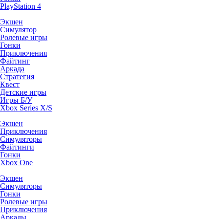
PlayStation 4
Экшен
Симулятор
Ролевые игры
Гонки
Приключения
Файтинг
Аркада
Стратегия
Квест
Детские игры
Игры Б/У
Xbox Series X/S
Экшен
Приключения
Симуляторы
Файтинги
Гонки
Xbox One
Экшен
Симуляторы
Гонки
Ролевые игры
Приключения
Аркады