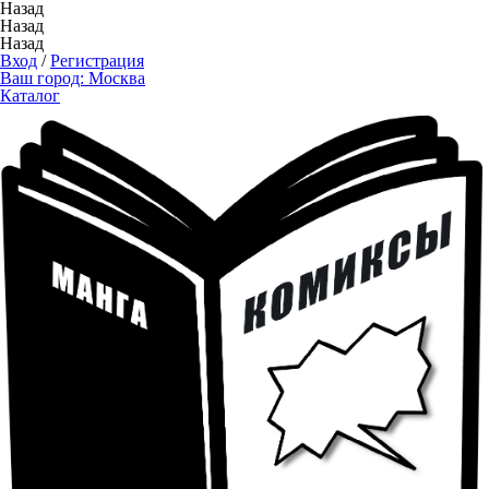
Назад
Назад
Назад
Вход
/
Регистрация
Ваш город:
Москва
Каталог