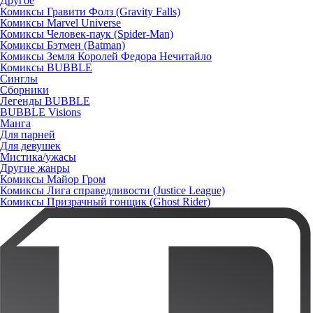
Другое
Комиксы Гравити Фолз (Gravity Falls)
Комиксы Marvel Universe
Комиксы Человек-паук (Spider-Man)
Комиксы Бэтмен (Batman)
Комиксы Земля Королей Федора Нечитайло
Комиксы BUBBLE
Синглы
Сборники
Легенды BUBBLE
BUBBLE Visions
Манга
Для парней
Для девушек
Мистика/ужасы
Другие жанры
Комиксы Майор Гром
Комиксы Лига справедливости (Justice League)
Комиксы Призрачный гонщик (Ghost Rider)