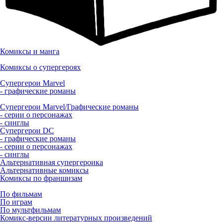
Комиксы и манга
Комиксы о супергероях
Супергерои Marvel
- графические романы
Супергерои Marvel/Графические романы
- серии о персонажах
- синглы
Супергерои DC
- графические романы
- серии о персонажах
- синглы
Альтернативная супергероика
Альтернативные комиксы
Комиксы по франшизам
По фильмам
По играм
По мультфильмам
Комикс-версии литературных произведений