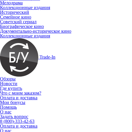
Мелодрама
Коллекционные издания
Исторический
Семейное кино
Советский сериал
Биографическое кино
Документально-историческое кино
Коллекционные издания
Trade-In
Обзоры
Новости
Где купить
Что с моим заказом?
Оплата и доставка
Мои бонусы
Помощь
О нас
Задать вопрос
8 (800)-333-42-63
Оплата и доставка
О нас