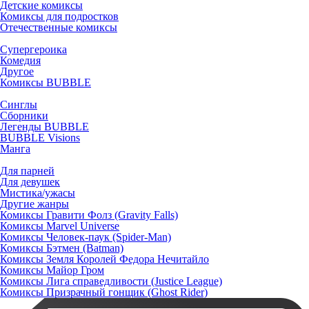
Детские комиксы
Комиксы для подростков
Отечественные комиксы
Супергероика
Комедия
Другое
Комиксы BUBBLE
Синглы
Сборники
Легенды BUBBLE
BUBBLE Visions
Манга
Для парней
Для девушек
Мистика/ужасы
Другие жанры
Комиксы Гравити Фолз (Gravity Falls)
Комиксы Marvel Universe
Комиксы Человек-паук (Spider-Man)
Комиксы Бэтмен (Batman)
Комиксы Земля Королей Федора Нечитайло
Комиксы Майор Гром
Комиксы Лига справедливости (Justice League)
Комиксы Призрачный гонщик (Ghost Rider)