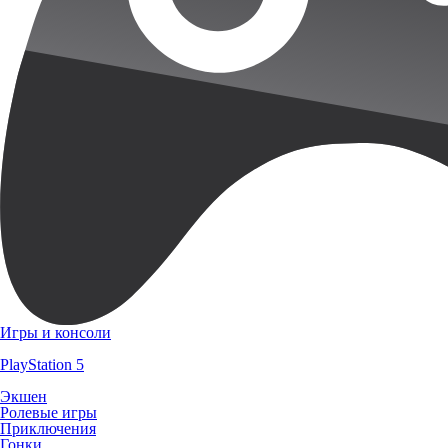
Игры и консоли
PlayStation 5
Экшен
Ролевые игры
Приключения
Гонки