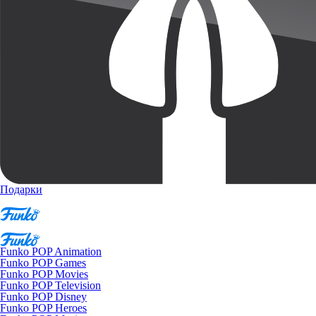
Подарки
Funko POP Animation
Funko POP Games
Funko POP Movies
Funko POP Television
Funko POP Disney
Funko POP Heroes