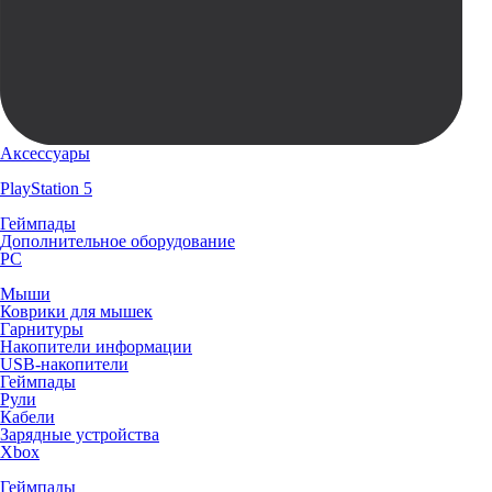
Аксессуары
PlayStation 5
Геймпады
Дополнительное оборудование
PC
Мыши
Коврики для мышек
Гарнитуры
Накопители информации
USB-накопители
Геймпады
Рули
Кабели
Зарядные устройства
Xbox
Геймпады