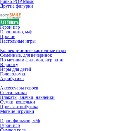
Funko POP Music
Другие фигурки
Герои игр
Герои кино, м/ф
Прочие
Настольные игры
Коллекционные карточные игры
Семейные, для вечеринок
По мотивам фильмов, игр, книг
В дорогу
Игры для детей
Головоломки
Атрибутика
Аксессуары героев
Светильники
Плакаты, значки, наклейки
Сумки, кошельки
Прочая атрибутика
Мягкие игрушки
Герои фильмов, м/ф
Герои игр
Символ года