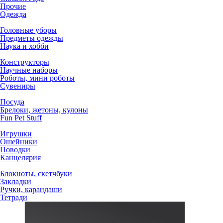
Прочие
Одежда
Головные уборы
Предметы одежды
Наука и хобби
Конструкторы
Научные наборы
Роботы, мини роботы
Сувениры
Посуда
Брелоки, жетоны, кулоны
Fun Pet Stuff
Игрушки
Ошейники
Поводки
Канцелярия
Блокноты, скетчбуки
Закладки
Ручки, карандаши
Тетради