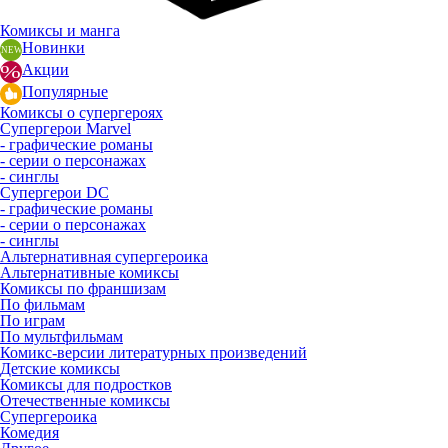
Комиксы и манга
Новинки
Акции
Популярные
Комиксы о супергероях
Супергерои Marvel
- графические романы
- серии о персонажах
- синглы
Супергерои DC
- графические романы
- серии о персонажах
- синглы
Альтернативная супергероика
Альтернативные комиксы
Комиксы по франшизам
По фильмам
По играм
По мультфильмам
Комикс-версии литературных произведений
Детские комиксы
Комиксы для подростков
Отечественные комиксы
Супергероика
Комедия