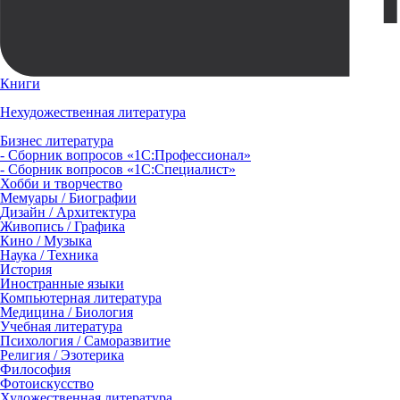
Книги
Нехудожественная литература
Бизнес литература
- Сборник вопросов «1С:Профессионал»
- Сборник вопросов «1С:Специалист»
Хобби и творчество
Мемуары / Биографии
Дизайн / Архитектура
Живопись / Графика
Кино / Музыка
Наука / Техника
История
Иностранные языки
Компьютерная литература
Медицина / Биология
Учебная литература
Психология / Саморазвитие
Религия / Эзотерика
Философия
Фотоискусство
Художественная литература