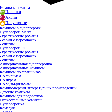
Комиксы и манга
Новинки
Акции
Популярные
Комиксы о супергероях
Супергерои Marvel
- графические романы
- серии о персонажах
- синглы
Супергерои DC
- графические романы
- серии о персонажах
- синглы
Альтернативная супергероика
Альтернативные комиксы
Комиксы по франшизам
По фильмам
По играм
По мультфильмам
Комикс-версии литературных произведений
Детские комиксы
Комиксы для подростков
Отечественные комиксы
Супергероика
Комедия