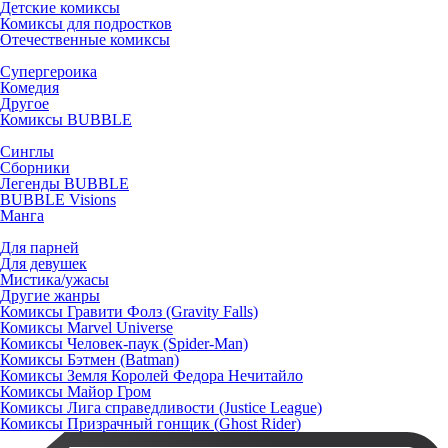
Детские комиксы
Комиксы для подростков
Отечественные комиксы
Супергероика
Комедия
Другое
Комиксы BUBBLE
Синглы
Сборники
Легенды BUBBLE
BUBBLE Visions
Манга
Для парней
Для девушек
Мистика/ужасы
Другие жанры
Комиксы Гравити Фолз (Gravity Falls)
Комиксы Marvel Universe
Комиксы Человек-паук (Spider-Man)
Комиксы Бэтмен (Batman)
Комиксы Земля Королей Федора Нечитайло
Комиксы Майор Гром
Комиксы Лига справедливости (Justice League)
Комиксы Призрачный гонщик (Ghost Rider)