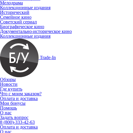
Мелодрама
Коллекционные издания
Исторический
Семейное кино
Советский сериал
Биографическое кино
Документально-историческое кино
Коллекционные издания
Trade-In
Обзоры
Новости
Где купить
Что с моим заказом?
Оплата и доставка
Мои бонусы
Помощь
О нас
Задать вопрос
8 (800)-333-42-63
Оплата и доставка
О нас