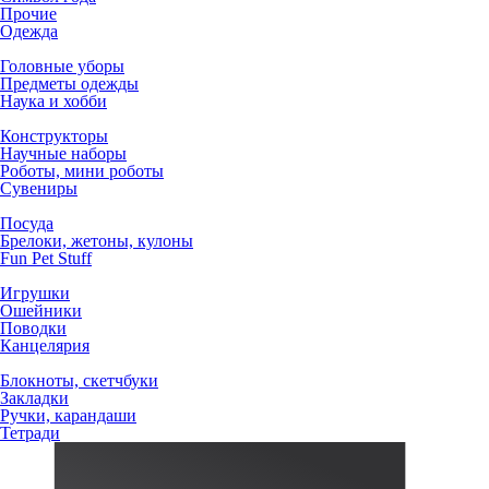
Прочие
Одежда
Головные уборы
Предметы одежды
Наука и хобби
Конструкторы
Научные наборы
Роботы, мини роботы
Сувениры
Посуда
Брелоки, жетоны, кулоны
Fun Pet Stuff
Игрушки
Ошейники
Поводки
Канцелярия
Блокноты, скетчбуки
Закладки
Ручки, карандаши
Тетради