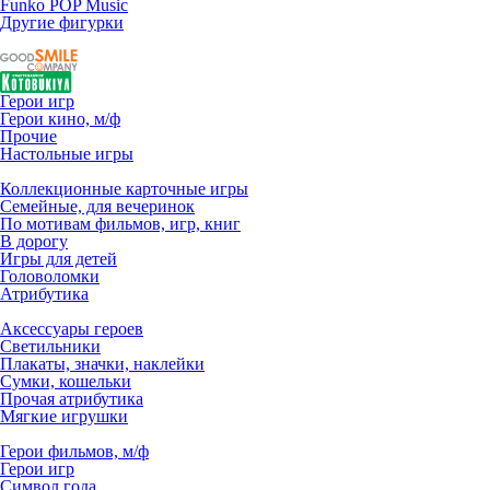
Funko POP Music
Другие фигурки
Герои игр
Герои кино, м/ф
Прочие
Настольные игры
Коллекционные карточные игры
Семейные, для вечеринок
По мотивам фильмов, игр, книг
В дорогу
Игры для детей
Головоломки
Атрибутика
Аксессуары героев
Светильники
Плакаты, значки, наклейки
Сумки, кошельки
Прочая атрибутика
Мягкие игрушки
Герои фильмов, м/ф
Герои игр
Символ года