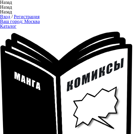
Назад
Назад
Назад
Вход
/
Регистрация
Ваш город:
Москва
Каталог