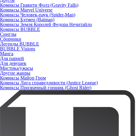
Другое
Комиксы Гравити Фолз (Gravity Falls)
Комиксы Marvel Universe
Комиксы Человек-паук (Spider-Man)
Комиксы Бэтмен (Batman)
Комиксы Земля Королей Федора Нечитайло
Комиксы BUBBLE
Синглы
Сборники
Легенды BUBBLE
BUBBLE Visions
Манга
Для парней
Для девушек
Мистика/ужасы
Другие жанры
Комиксы Майор Гром
Комиксы Лига справедливости (Justice League)
Комиксы Призрачный гонщик (Ghost Rider)