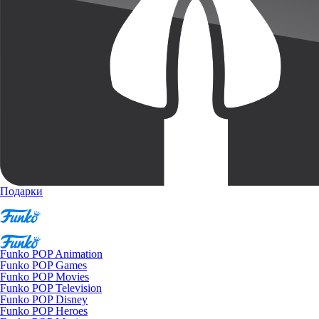
Подарки
Funko POP Animation
Funko POP Games
Funko POP Movies
Funko POP Television
Funko POP Disney
Funko POP Heroes