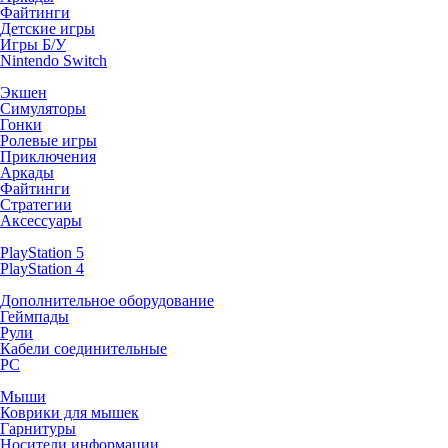
Файтинги
Детские игры
Игры Б/У
Nintendo Switch
Экшен
Симуляторы
Гонки
Ролевые игры
Приключения
Аркады
Файтинги
Стратегии
Аксессуары
PlayStation 5
PlayStation 4
Дополнительное оборудование
Геймпады
Рули
Кабели соединительные
PC
Мыши
Коврики для мышек
Гарнитуры
Носители информации