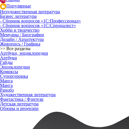
Популярные
Нехудожественная литература
Бизнес литература
- Сборник вопросов «1С:Профессионал»
- Сборник вопросов «1С:Специалист»
Хобби и творчество
Мемуары / Биографии
Дизайн / Архитектура
Живопись / Графика
>> Все разделы
Артбуки, энциклопедии
Артбуки
Гайды
Энциклопедии
Комиксы
Супергероика
Манга
Манга
Ранобэ
Художественная литература
Фантастика / Фэнтези
Детская литература
Обзоры и рецензии