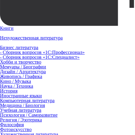
Книги
Нехудожественная литература
Бизнес литература
- Сборник вопросов «1С:Профессионал»
- Сборник вопросов «1С:Специалист»
Хобби и творчество
Мемуары / Биографии
Дизайн / Архитектура
Живопись / Графика
Кино / Музыка
Наука / Техника
История
Иностранные языки
Компьютерная литература
Медицина / Биология
Учебная литература
Психология / Саморазвитие
Религия / Эзотерика
Философия
Фотоискусство
Художественная литература