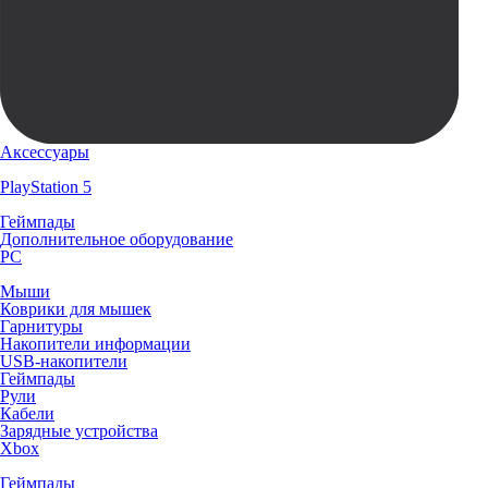
Аксессуары
PlayStation 5
Геймпады
Дополнительное оборудование
PC
Мыши
Коврики для мышек
Гарнитуры
Накопители информации
USB-накопители
Геймпады
Рули
Кабели
Зарядные устройства
Xbox
Геймпады