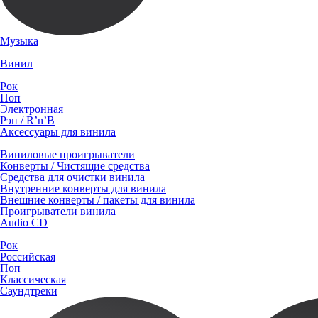
Музыка
Винил
Рок
Поп
Электронная
Рэп / R’n’B
Аксессуары для винила
Виниловые проигрыватели
Конверты / Чистящие средства
Средства для очистки винила
Внутренние конверты для винила
Внешние конверты / пакеты для винила
Проигрыватели винила
Audio CD
Рок
Российская
Поп
Классическая
Саундтреки