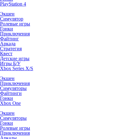
PlayStation 4
Экшен
Симулятор
Ролевые игры
Гонки
Приключения
Файтинг
Аркада
Стратегия
Квест
Детские игры
Игры Б/У
Xbox Series X/S
Экшен
Приключения
Симуляторы
Файтинги
Гонки
Xbox One
Экшен
Симуляторы
Гонки
Ролевые игры
Приключения
Аркады