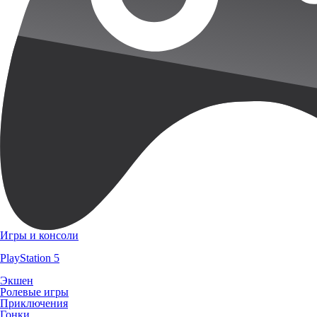
Игры и консоли
PlayStation 5
Экшен
Ролевые игры
Приключения
Гонки