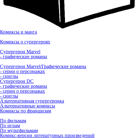
Комиксы и манга
Комиксы о супергероях
Супергерои Marvel
- графические романы
Супергерои Marvel/Графические романы
- серии о персонажах
- синглы
Супергерои DC
- графические романы
- серии о персонажах
- синглы
Альтернативная супергероика
Альтернативные комиксы
Комиксы по франшизам
По фильмам
По играм
По мультфильмам
Комикс-версии литературных произведений