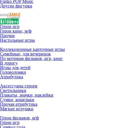
Funko POP Music
Другие фигурки
Герои игр
Герои кино, м/ф
Прочие
Настольные игры
Коллекционные карточные игры
Семейные, для вечеринок
По мотивам фильмов, игр, книг
В дорогу
Игры для детей
Головоломки
Атрибутика
Аксессуары героев
Светильники
Плакаты, значки, наклейки
Сумки, кошельки
Прочая атрибутика
Мягкие игрушки
Герои фильмов, м/ф
Герои игр
Символ года