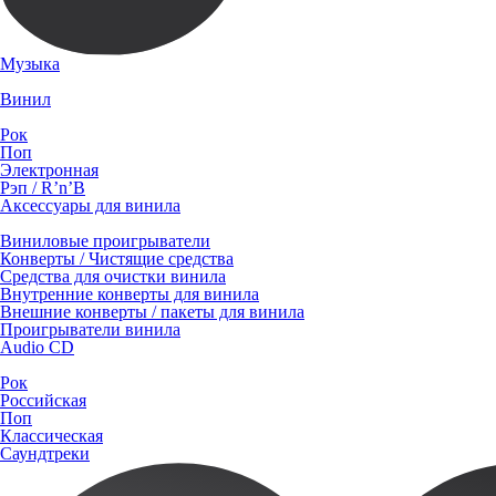
Музыка
Винил
Рок
Поп
Электронная
Рэп / R’n’B
Аксессуары для винила
Виниловые проигрыватели
Конверты / Чистящие средства
Средства для очистки винила
Внутренние конверты для винила
Внешние конверты / пакеты для винила
Проигрыватели винила
Audio CD
Рок
Российская
Поп
Классическая
Саундтреки