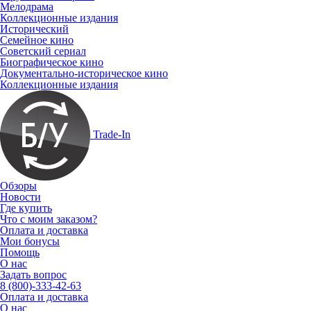
Мелодрама
Коллекционные издания
Исторический
Семейное кино
Советский сериал
Биографическое кино
Документально-историческое кино
Коллекционные издания
Trade-In
Обзоры
Новости
Где купить
Что с моим заказом?
Оплата и доставка
Мои бонусы
Помощь
О нас
Задать вопрос
8 (800)-333-42-63
Оплата и доставка
О нас