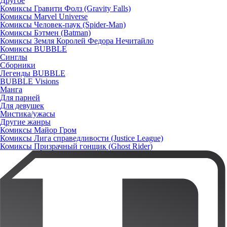
Другое
Комиксы Гравити Фолз (Gravity Falls)
Комиксы Marvel Universe
Комиксы Человек-паук (Spider-Man)
Комиксы Бэтмен (Batman)
Комиксы Земля Королей Федора Нечитайло
Комиксы BUBBLE
Синглы
Сборники
Легенды BUBBLE
BUBBLE Visions
Манга
Для парней
Для девушек
Мистика/ужасы
Другие жанры
Комиксы Майор Гром
Комиксы Лига справедливости (Justice League)
Комиксы Призрачный гонщик (Ghost Rider)