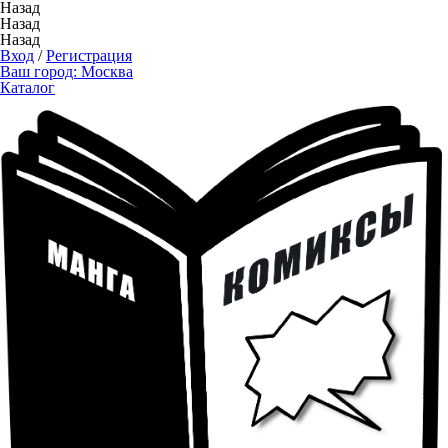
Назад
Назад
Назад
Вход
/
Регистрация
Ваш город:
Москва
Каталог