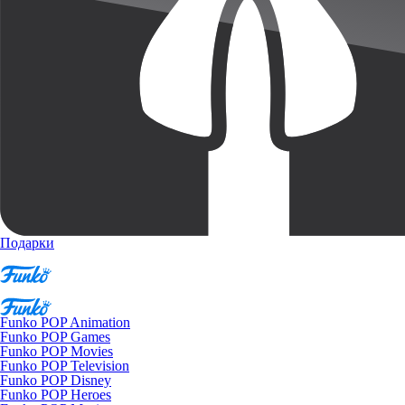
Подарки
Funko POP Animation
Funko POP Games
Funko POP Movies
Funko POP Television
Funko POP Disney
Funko POP Heroes