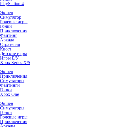
PlayStation 4
Экшен
Симулятор
Ролевые игры
Гонки
Приключения
Файтинг
Аркада
Стратегия
Квест
Детские игры
Игры Б/У
Xbox Series X/S
Экшен
Приключения
Симуляторы
Файтинги
Гонки
Xbox One
Экшен
Симуляторы
Гонки
Ролевые игры
Приключения
Аркады