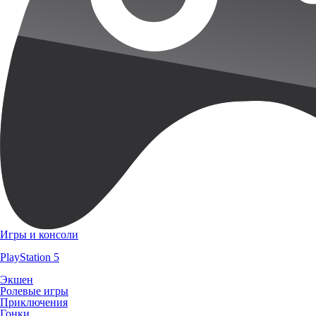
Игры и консоли
PlayStation 5
Экшен
Ролевые игры
Приключения
Гонки