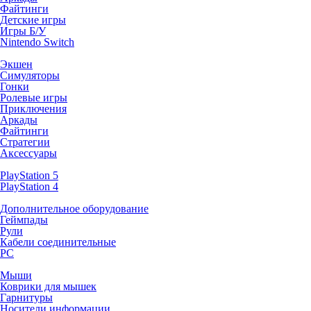
Файтинги
Детские игры
Игры Б/У
Nintendo Switch
Экшен
Симуляторы
Гонки
Ролевые игры
Приключения
Аркады
Файтинги
Стратегии
Аксессуары
PlayStation 5
PlayStation 4
Дополнительное оборудование
Геймпады
Рули
Кабели соединительные
PC
Мыши
Коврики для мышек
Гарнитуры
Носители информации