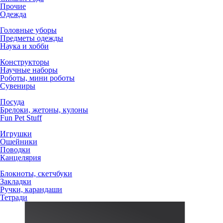
Прочие
Одежда
Головные уборы
Предметы одежды
Наука и хобби
Конструкторы
Научные наборы
Роботы, мини роботы
Сувениры
Посуда
Брелоки, жетоны, кулоны
Fun Pet Stuff
Игрушки
Ошейники
Поводки
Канцелярия
Блокноты, скетчбуки
Закладки
Ручки, карандаши
Тетради