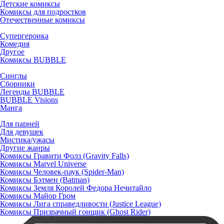
Детские комиксы
Комиксы для подростков
Отечественные комиксы
Супергероика
Комедия
Другое
Комиксы BUBBLE
Синглы
Сборники
Легенды BUBBLE
BUBBLE Visions
Манга
Для парней
Для девушек
Мистика/ужасы
Другие жанры
Комиксы Гравити Фолз (Gravity Falls)
Комиксы Marvel Universe
Комиксы Человек-паук (Spider-Man)
Комиксы Бэтмен (Batman)
Комиксы Земля Королей Федора Нечитайло
Комиксы Майор Гром
Комиксы Лига справедливости (Justice League)
Комиксы Призрачный гонщик (Ghost Rider)