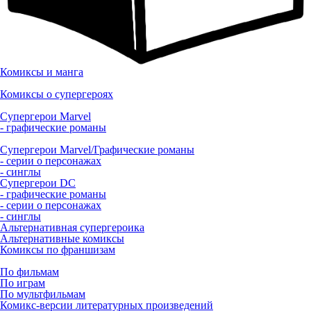
Комиксы и манга
Комиксы о супергероях
Супергерои Marvel
- графические романы
Супергерои Marvel/Графические романы
- серии о персонажах
- синглы
Супергерои DC
- графические романы
- серии о персонажах
- синглы
Альтернативная супергероика
Альтернативные комиксы
Комиксы по франшизам
По фильмам
По играм
По мультфильмам
Комикс-версии литературных произведений