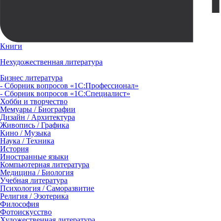
Книги
Нехудожественная литература
Бизнес литература
- Сборник вопросов «1С:Профессионал»
- Сборник вопросов «1С:Специалист»
Хобби и творчество
Мемуары / Биографии
Дизайн / Архитектура
Живопись / Графика
Кино / Музыка
Наука / Техника
История
Иностранные языки
Компьютерная литература
Медицина / Биология
Учебная литература
Психология / Саморазвитие
Религия / Эзотерика
Философия
Фотоискусство
Художественная литература