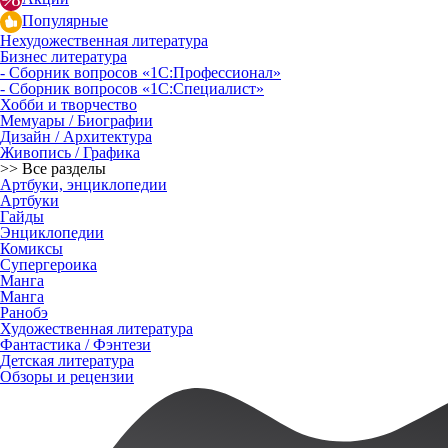
Популярные
Нехудожественная литература
Бизнес литература
- Сборник вопросов «1С:Профессионал»
- Сборник вопросов «1С:Специалист»
Хобби и творчество
Мемуары / Биографии
Дизайн / Архитектура
Живопись / Графика
>> Все разделы
Артбуки, энциклопедии
Артбуки
Гайды
Энциклопедии
Комиксы
Супергероика
Манга
Манга
Ранобэ
Художественная литература
Фантастика / Фэнтези
Детская литература
Обзоры и рецензии