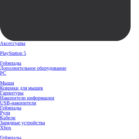
Аксессуары
PlayStation 5
Геймпады
Дополнительное оборудование
PC
Мыши
Коврики для мышек
Гарнитуры
Накопители информации
USB-накопители
Геймпады
Рули
Кабели
Зарядные устройства
Xbox
Геймпады