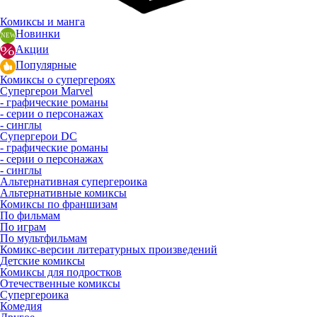
Комиксы и манга
Новинки
Акции
Популярные
Комиксы о супергероях
Супергерои Marvel
- графические романы
- серии о персонажах
- синглы
Супергерои DC
- графические романы
- серии о персонажах
- синглы
Альтернативная супергероика
Альтернативные комиксы
Комиксы по франшизам
По фильмам
По играм
По мультфильмам
Комикс-версии литературных произведений
Детские комиксы
Комиксы для подростков
Отечественные комиксы
Супергероика
Комедия