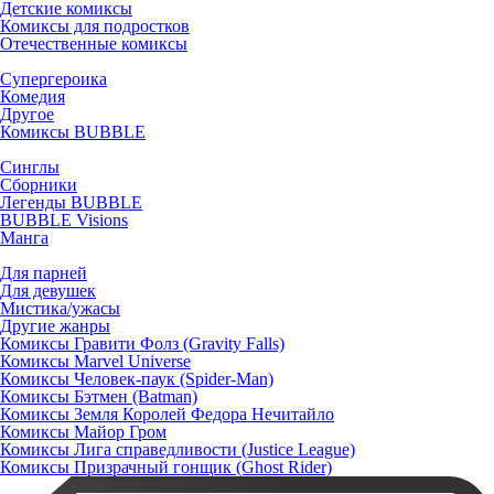
Детские комиксы
Комиксы для подростков
Отечественные комиксы
Супергероика
Комедия
Другое
Комиксы BUBBLE
Синглы
Сборники
Легенды BUBBLE
BUBBLE Visions
Манга
Для парней
Для девушек
Мистика/ужасы
Другие жанры
Комиксы Гравити Фолз (Gravity Falls)
Комиксы Marvel Universe
Комиксы Человек-паук (Spider-Man)
Комиксы Бэтмен (Batman)
Комиксы Земля Королей Федора Нечитайло
Комиксы Майор Гром
Комиксы Лига справедливости (Justice League)
Комиксы Призрачный гонщик (Ghost Rider)