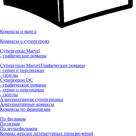
Комиксы и манга
Комиксы о супергероях
Супергерои Marvel
- графические романы
Супергерои Marvel/Графические романы
- серии о персонажах
- синглы
Супергерои DC
- графические романы
- серии о персонажах
- синглы
Альтернативная супергероика
Альтернативные комиксы
Комиксы по франшизам
По фильмам
По играм
По мультфильмам
Комикс-версии литературных произведений