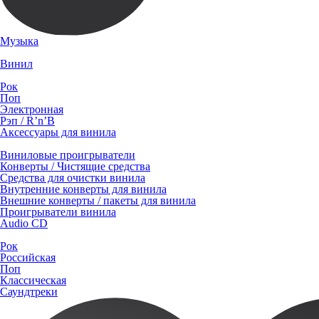
Музыка
Винил
Рок
Поп
Электронная
Рэп / R’n’B
Аксессуары для винила
Виниловые проигрыватели
Конверты / Чистящие средства
Средства для очистки винила
Внутренние конверты для винила
Внешние конверты / пакеты для винила
Проигрыватели винила
Audio CD
Рок
Российская
Поп
Классическая
Саундтреки