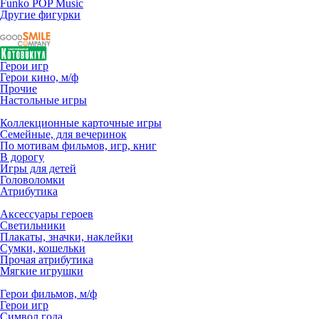
Funko POP Music
Другие фигурки
Герои игр
Герои кино, м/ф
Прочие
Настольные игры
Коллекционные карточные игры
Семейные, для вечеринок
По мотивам фильмов, игр, книг
В дорогу
Игры для детей
Головоломки
Атрибутика
Аксессуары героев
Светильники
Плакаты, значки, наклейки
Сумки, кошельки
Прочая атрибутика
Мягкие игрушки
Герои фильмов, м/ф
Герои игр
Символ года