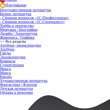
Популярные
Нехудожественная литература
Бизнес литература
- Сборник вопросов «1С:Профессионал»
- Сборник вопросов «1С:Специалист»
Хобби и творчество
Мемуары / Биографии
Дизайн / Архитектура
Живопись / Графика
>> Все разделы
Артбуки, энциклопедии
Артбуки
Гайды
Энциклопедии
Комиксы
Супергероика
Манга
Манга
Ранобэ
Художественная литература
Фантастика / Фэнтези
Детская литература
Обзоры и рецензии