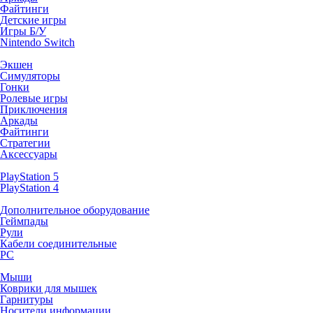
Файтинги
Детские игры
Игры Б/У
Nintendo Switch
Экшен
Симуляторы
Гонки
Ролевые игры
Приключения
Аркады
Файтинги
Стратегии
Аксессуары
PlayStation 5
PlayStation 4
Дополнительное оборудование
Геймпады
Рули
Кабели соединительные
PC
Мыши
Коврики для мышек
Гарнитуры
Носители информации