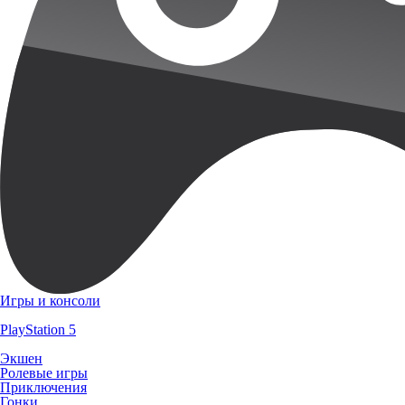
Игры и консоли
PlayStation 5
Экшен
Ролевые игры
Приключения
Гонки