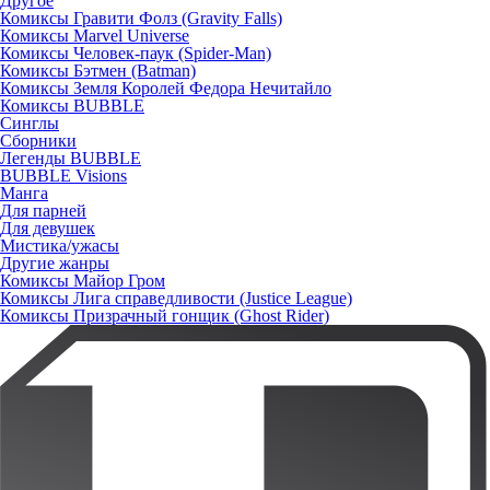
Другое
Комиксы Гравити Фолз (Gravity Falls)
Комиксы Marvel Universe
Комиксы Человек-паук (Spider-Man)
Комиксы Бэтмен (Batman)
Комиксы Земля Королей Федора Нечитайло
Комиксы BUBBLE
Синглы
Сборники
Легенды BUBBLE
BUBBLE Visions
Манга
Для парней
Для девушек
Мистика/ужасы
Другие жанры
Комиксы Майор Гром
Комиксы Лига справедливости (Justice League)
Комиксы Призрачный гонщик (Ghost Rider)