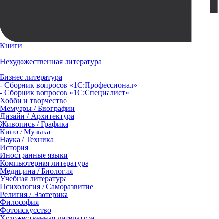
Книги
Нехудожественная литература
Бизнес литература
- Сборник вопросов «1С:Профессионал»
- Сборник вопросов «1С:Специалист»
Хобби и творчество
Мемуары / Биографии
Дизайн / Архитектура
Живопись / Графика
Кино / Музыка
Наука / Техника
История
Иностранные языки
Компьютерная литература
Медицина / Биология
Учебная литература
Психология / Саморазвитие
Религия / Эзотерика
Философия
Фотоискусство
Художественная литература