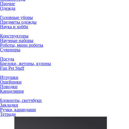
Прочие
Одежда
Головные уборы
Предметы одежды
Наука и хобби
Конструкторы
Научные наборы
Роботы, мини роботы
Сувениры
Посуда
Брелоки, жетоны, кулоны
Fun Pet Stuff
Игрушки
Ошейники
Поводки
Канцелярия
Блокноты, скетчбуки
Закладки
Ручки, карандаши
Тетради