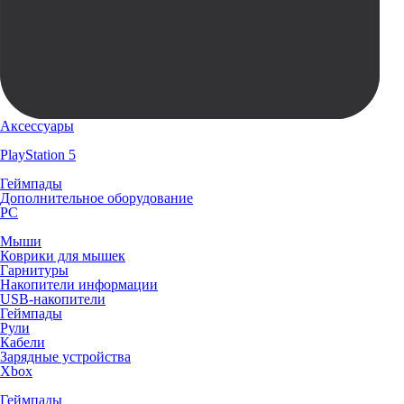
Аксессуары
PlayStation 5
Геймпады
Дополнительное оборудование
PC
Мыши
Коврики для мышек
Гарнитуры
Накопители информации
USB-накопители
Геймпады
Рули
Кабели
Зарядные устройства
Xbox
Геймпады