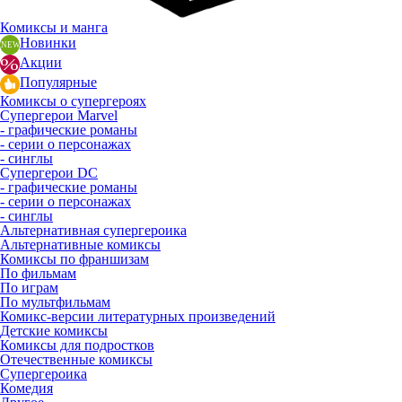
Комиксы и манга
Новинки
Акции
Популярные
Комиксы о супергероях
Супергерои Marvel
- графические романы
- серии о персонажах
- синглы
Супергерои DC
- графические романы
- серии о персонажах
- синглы
Альтернативная супергероика
Альтернативные комиксы
Комиксы по франшизам
По фильмам
По играм
По мультфильмам
Комикс-версии литературных произведений
Детские комиксы
Комиксы для подростков
Отечественные комиксы
Супергероика
Комедия