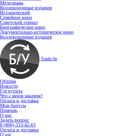
Мелодрама
Коллекционные издания
Исторический
Семейное кино
Советский сериал
Биографическое кино
Документально-историческое кино
Коллекционные издания
Trade-In
Обзоры
Новости
Где купить
Что с моим заказом?
Оплата и доставка
Мои бонусы
Помощь
О нас
Задать вопрос
8 (800)-333-42-63
Оплата и доставка
О нас