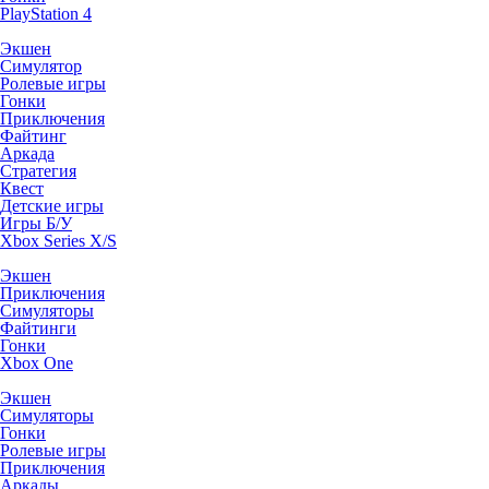
PlayStation 4
Экшен
Симулятор
Ролевые игры
Гонки
Приключения
Файтинг
Аркада
Стратегия
Квест
Детские игры
Игры Б/У
Xbox Series X/S
Экшен
Приключения
Симуляторы
Файтинги
Гонки
Xbox One
Экшен
Симуляторы
Гонки
Ролевые игры
Приключения
Аркады