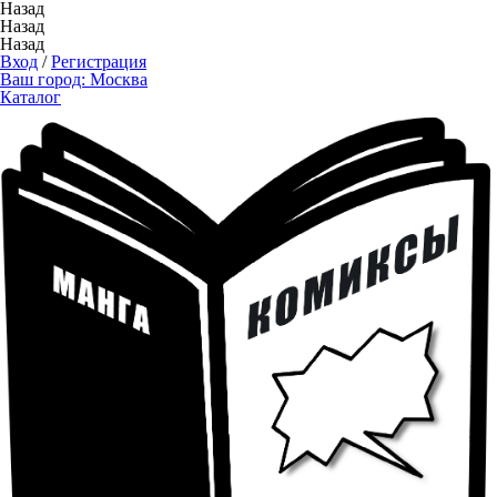
Назад
Назад
Назад
Вход
/
Регистрация
Ваш город:
Москва
Каталог