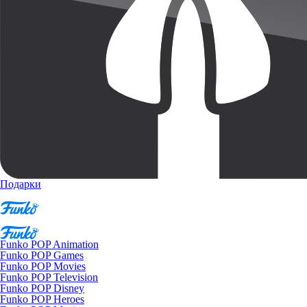
Подарки
Funko POP Animation
Funko POP Games
Funko POP Movies
Funko POP Television
Funko POP Disney
Funko POP Heroes