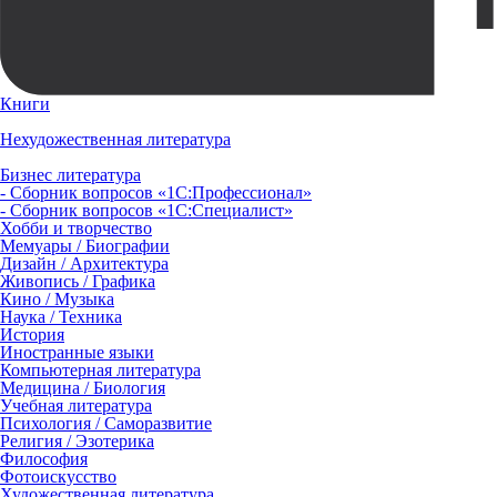
Книги
Нехудожественная литература
Бизнес литература
- Сборник вопросов «1С:Профессионал»
- Сборник вопросов «1С:Специалист»
Хобби и творчество
Мемуары / Биографии
Дизайн / Архитектура
Живопись / Графика
Кино / Музыка
Наука / Техника
История
Иностранные языки
Компьютерная литература
Медицина / Биология
Учебная литература
Психология / Саморазвитие
Религия / Эзотерика
Философия
Фотоискусство
Художественная литература