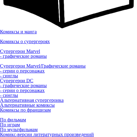
Комиксы и манга
Комиксы о супергероях
Супергерои Marvel
- графические романы
Супергерои Marvel/Графические романы
- серии о персонажах
- синглы
Супергерои DC
- графические романы
- серии о персонажах
- синглы
Альтернативная супергероика
Альтернативные комиксы
Комиксы по франшизам
По фильмам
По играм
По мультфильмам
Комикс-версии литературных произведений