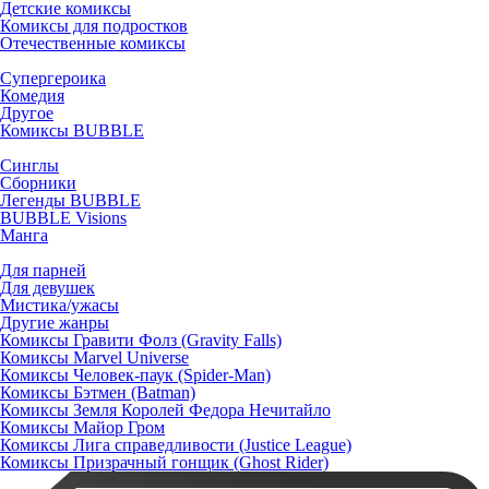
Детские комиксы
Комиксы для подростков
Отечественные комиксы
Супергероика
Комедия
Другое
Комиксы BUBBLE
Синглы
Сборники
Легенды BUBBLE
BUBBLE Visions
Манга
Для парней
Для девушек
Мистика/ужасы
Другие жанры
Комиксы Гравити Фолз (Gravity Falls)
Комиксы Marvel Universe
Комиксы Человек-паук (Spider-Man)
Комиксы Бэтмен (Batman)
Комиксы Земля Королей Федора Нечитайло
Комиксы Майор Гром
Комиксы Лига справедливости (Justice League)
Комиксы Призрачный гонщик (Ghost Rider)