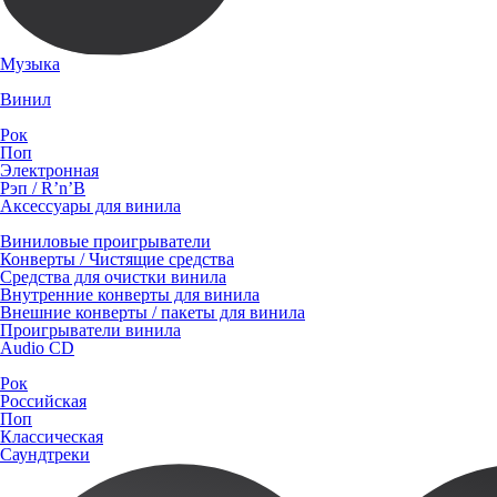
Музыка
Винил
Рок
Поп
Электронная
Рэп / R’n’B
Аксессуары для винила
Виниловые проигрыватели
Конверты / Чистящие средства
Средства для очистки винила
Внутренние конверты для винила
Внешние конверты / пакеты для винила
Проигрыватели винила
Audio CD
Рок
Российская
Поп
Классическая
Саундтреки