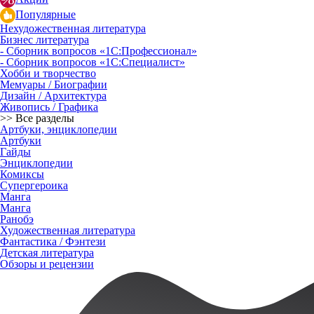
Популярные
Нехудожественная литература
Бизнес литература
- Сборник вопросов «1С:Профессионал»
- Сборник вопросов «1С:Специалист»
Хобби и творчество
Мемуары / Биографии
Дизайн / Архитектура
Живопись / Графика
>> Все разделы
Артбуки, энциклопедии
Артбуки
Гайды
Энциклопедии
Комиксы
Супергероика
Манга
Манга
Ранобэ
Художественная литература
Фантастика / Фэнтези
Детская литература
Обзоры и рецензии