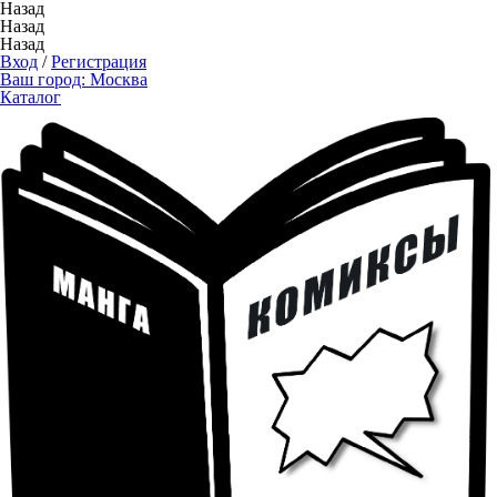
Назад
Назад
Назад
Вход
/
Регистрация
Ваш город:
Москва
Каталог