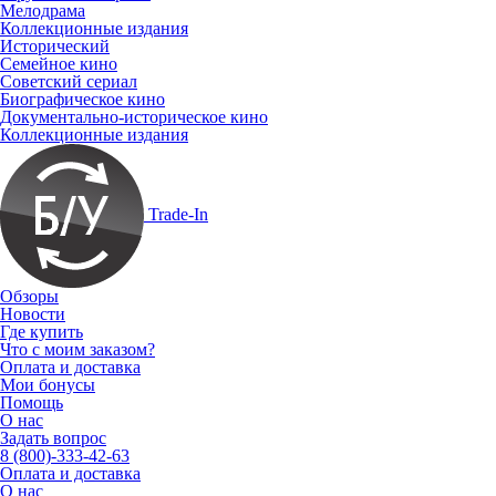
Мелодрама
Коллекционные издания
Исторический
Семейное кино
Советский сериал
Биографическое кино
Документально-историческое кино
Коллекционные издания
Trade-In
Обзоры
Новости
Где купить
Что с моим заказом?
Оплата и доставка
Мои бонусы
Помощь
О нас
Задать вопрос
8 (800)-333-42-63
Оплата и доставка
О нас