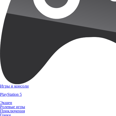
Игры и консоли
PlayStation 5
Экшен
Ролевые игры
Приключения
Гонки