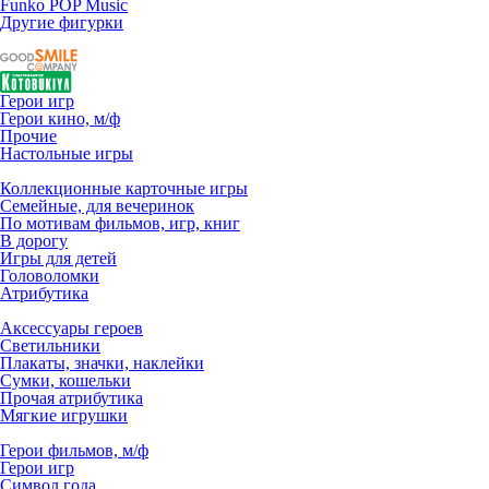
Funko POP Music
Другие фигурки
Герои игр
Герои кино, м/ф
Прочие
Настольные игры
Коллекционные карточные игры
Семейные, для вечеринок
По мотивам фильмов, игр, книг
В дорогу
Игры для детей
Головоломки
Атрибутика
Аксессуары героев
Светильники
Плакаты, значки, наклейки
Сумки, кошельки
Прочая атрибутика
Мягкие игрушки
Герои фильмов, м/ф
Герои игр
Символ года