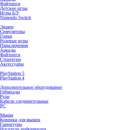
Файтинги
Детские игры
Игры Б/У
Nintendo Switch
Экшен
Симуляторы
Гонки
Ролевые игры
Приключения
Аркады
Файтинги
Стратегии
Аксессуары
PlayStation 5
PlayStation 4
Дополнительное оборудование
Геймпады
Рули
Кабели соединительные
PC
Мыши
Коврики для мышек
Гарнитуры
Носители информации