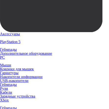
Аксессуары
PlayStation 5
Геймпады
Дополнительное оборудование
PC
Мыши
Коврики для мышек
Гарнитуры
Накопители информации
USB-накопители
Геймпады
Рули
Кабели
Зарядные устройства
Xbox
Геймпады