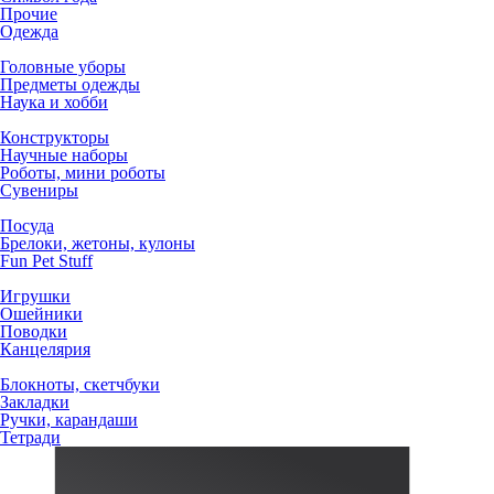
Прочие
Одежда
Головные уборы
Предметы одежды
Наука и хобби
Конструкторы
Научные наборы
Роботы, мини роботы
Сувениры
Посуда
Брелоки, жетоны, кулоны
Fun Pet Stuff
Игрушки
Ошейники
Поводки
Канцелярия
Блокноты, скетчбуки
Закладки
Ручки, карандаши
Тетради