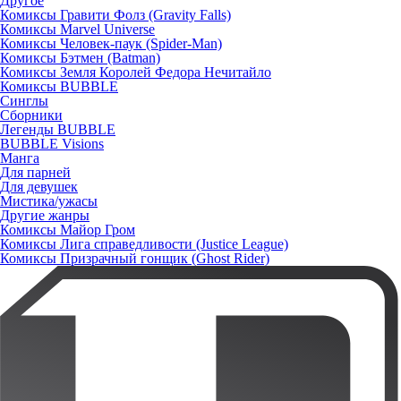
Другое
Комиксы Гравити Фолз (Gravity Falls)
Комиксы Marvel Universe
Комиксы Человек-паук (Spider-Man)
Комиксы Бэтмен (Batman)
Комиксы Земля Королей Федора Нечитайло
Комиксы BUBBLE
Синглы
Сборники
Легенды BUBBLE
BUBBLE Visions
Манга
Для парней
Для девушек
Мистика/ужасы
Другие жанры
Комиксы Майор Гром
Комиксы Лига справедливости (Justice League)
Комиксы Призрачный гонщик (Ghost Rider)