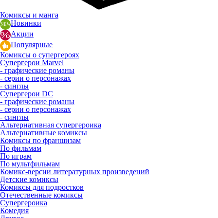
Комиксы и манга
Новинки
Акции
Популярные
Комиксы о супергероях
Супергерои Marvel
- графические романы
- серии о персонажах
- синглы
Супергерои DC
- графические романы
- серии о персонажах
- синглы
Альтернативная супергероика
Альтернативные комиксы
Комиксы по франшизам
По фильмам
По играм
По мультфильмам
Комикс-версии литературных произведений
Детские комиксы
Комиксы для подростков
Отечественные комиксы
Супергероика
Комедия