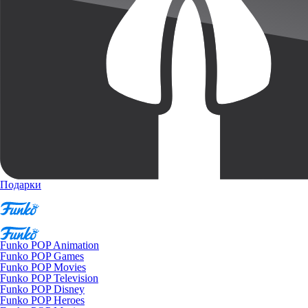
Подарки
Funko POP Animation
Funko POP Games
Funko POP Movies
Funko POP Television
Funko POP Disney
Funko POP Heroes