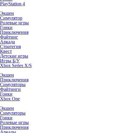
PlayStation 4
Экшен
Симулятор
Ролевые игры
Гонки
Приключения
Файтинг
Аркада
Стратегия
Квест
Детские игры
Игры Б/У
Xbox Series X/S
Экшен
Приключения
Симуляторы
Файтинги
Гонки
Xbox One
Экшен
Симуляторы
Гонки
Ролевые игры
Приключения
Аркады