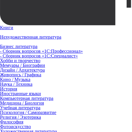
Книги
Нехудожественная литература
Бизнес литература
- Сборник вопросов «1С:Профессионал»
- Сборник вопросов «1С:Специалист»
Хобби и творчество
Мемуары / Биографии
Дизайн / Архитектура
Живопись / Графика
Кино / Музыка
Наука / Техника
История
Иностранные языки
Компьютерная литература
Медицина / Биология
Учебная литература
Психология / Саморазвитие
Религия / Эзотерика
Философия
Фотоискусство
Художественная литература