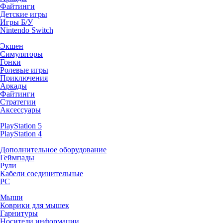
Файтинги
Детские игры
Игры Б/У
Nintendo Switch
Экшен
Симуляторы
Гонки
Ролевые игры
Приключения
Аркады
Файтинги
Стратегии
Аксессуары
PlayStation 5
PlayStation 4
Дополнительное оборудование
Геймпады
Рули
Кабели соединительные
PC
Мыши
Коврики для мышек
Гарнитуры
Носители информации