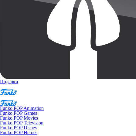
Подарки
Funko POP Animation
Funko POP Games
Funko POP Movies
Funko POP Television
Funko POP Disney
Funko POP Heroes