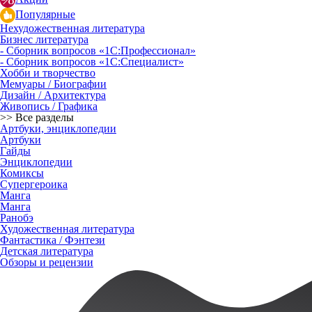
Популярные
Нехудожественная литература
Бизнес литература
- Сборник вопросов «1С:Профессионал»
- Сборник вопросов «1С:Специалист»
Хобби и творчество
Мемуары / Биографии
Дизайн / Архитектура
Живопись / Графика
>> Все разделы
Артбуки, энциклопедии
Артбуки
Гайды
Энциклопедии
Комиксы
Супергероика
Манга
Манга
Ранобэ
Художественная литература
Фантастика / Фэнтези
Детская литература
Обзоры и рецензии