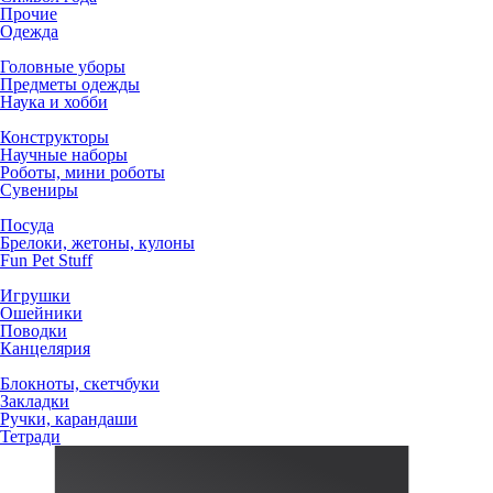
Прочие
Одежда
Головные уборы
Предметы одежды
Наука и хобби
Конструкторы
Научные наборы
Роботы, мини роботы
Сувениры
Посуда
Брелоки, жетоны, кулоны
Fun Pet Stuff
Игрушки
Ошейники
Поводки
Канцелярия
Блокноты, скетчбуки
Закладки
Ручки, карандаши
Тетради