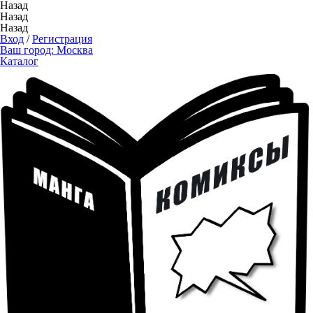
Назад
Назад
Назад
Вход
/
Регистрация
Ваш город:
Москва
Каталог