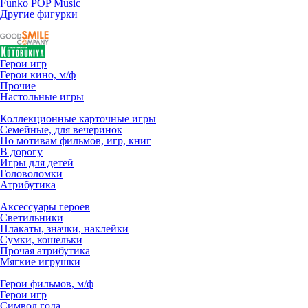
Funko POP Music
Другие фигурки
Герои игр
Герои кино, м/ф
Прочие
Настольные игры
Коллекционные карточные игры
Семейные, для вечеринок
По мотивам фильмов, игр, книг
В дорогу
Игры для детей
Головоломки
Атрибутика
Аксессуары героев
Светильники
Плакаты, значки, наклейки
Сумки, кошельки
Прочая атрибутика
Мягкие игрушки
Герои фильмов, м/ф
Герои игр
Символ года