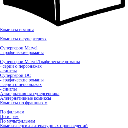
Комиксы и манга
Комиксы о супергероях
Супергерои Marvel
- графические романы
Супергерои Marvel/Графические романы
- серии о персонажах
- синглы
Супергерои DC
- графические романы
- серии о персонажах
- синглы
Альтернативная супергероика
Альтернативные комиксы
Комиксы по франшизам
По фильмам
По играм
По мультфильмам
Комикс-версии литературных произведений