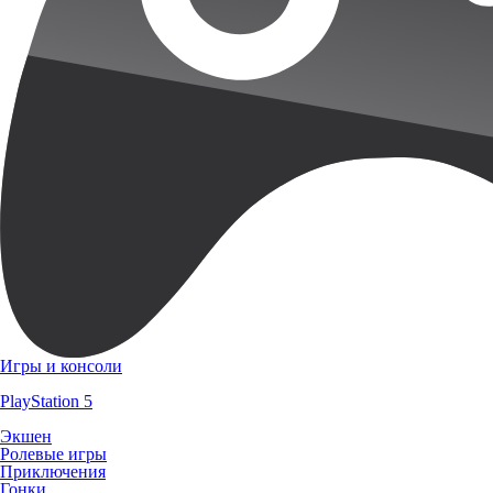
Игры и консоли
PlayStation 5
Экшен
Ролевые игры
Приключения
Гонки