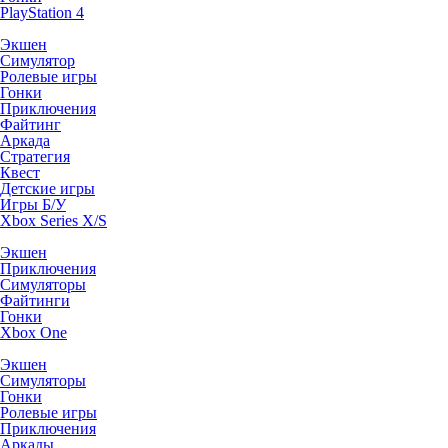
PlayStation 4
Экшен
Симулятор
Ролевые игры
Гонки
Приключения
Файтинг
Аркада
Стратегия
Квест
Детские игры
Игры Б/У
Xbox Series X/S
Экшен
Приключения
Симуляторы
Файтинги
Гонки
Xbox One
Экшен
Симуляторы
Гонки
Ролевые игры
Приключения
Аркады