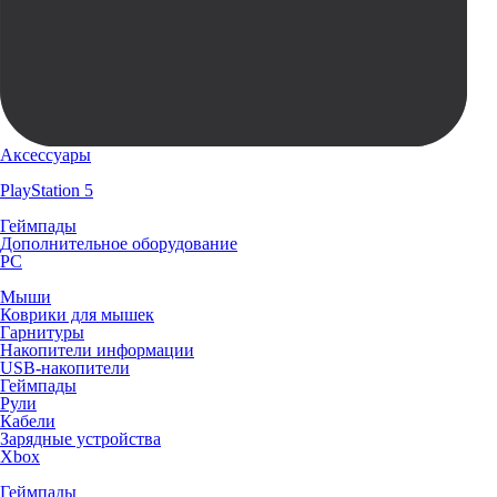
Аксессуары
PlayStation 5
Геймпады
Дополнительное оборудование
PC
Мыши
Коврики для мышек
Гарнитуры
Накопители информации
USB-накопители
Геймпады
Рули
Кабели
Зарядные устройства
Xbox
Геймпады