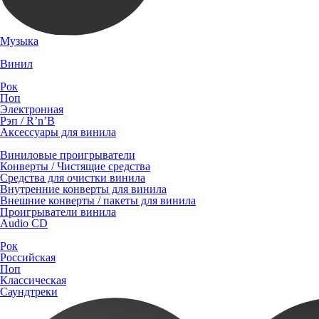
Музыка
Винил
Рок
Поп
Электронная
Рэп / R’n’B
Аксессуары для винила
Виниловые проигрыватели
Конверты / Чистящие средства
Средства для очистки винила
Внутренние конверты для винила
Внешние конверты / пакеты для винила
Проигрыватели винила
Audio CD
Рок
Российская
Поп
Классическая
Саундтреки