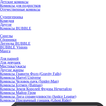
Детские комиксы
Комиксы для подростков
Отечественные комиксы
Супергероика
Комедия
Другое
Комиксы BUBBLE
Синглы
Сборники
Легенды BUBBLE
BUBBLE Visions
Манга
Для парней
Для девушек
Мистика/ужасы
Другие жанры
Комиксы Гравити Фолз (Gravity Falls)
Комиксы Marvel Universe
Комиксы Человек-паук (Spider-Man)
Комиксы Бэтмен (Batman)
Комиксы Земля Королей Федора Нечитайло
Комиксы Майор Гром
Комиксы Лига справедливости (Justice League)
Комиксы Призрачный гонщик (Ghost Rider)