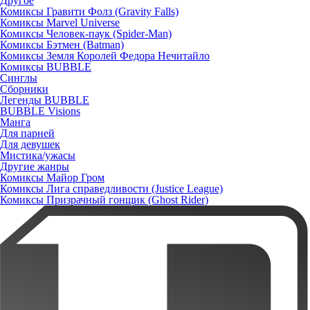
Другое
Комиксы Гравити Фолз (Gravity Falls)
Комиксы Marvel Universe
Комиксы Человек-паук (Spider-Man)
Комиксы Бэтмен (Batman)
Комиксы Земля Королей Федора Нечитайло
Комиксы BUBBLE
Синглы
Сборники
Легенды BUBBLE
BUBBLE Visions
Манга
Для парней
Для девушек
Мистика/ужасы
Другие жанры
Комиксы Майор Гром
Комиксы Лига справедливости (Justice League)
Комиксы Призрачный гонщик (Ghost Rider)