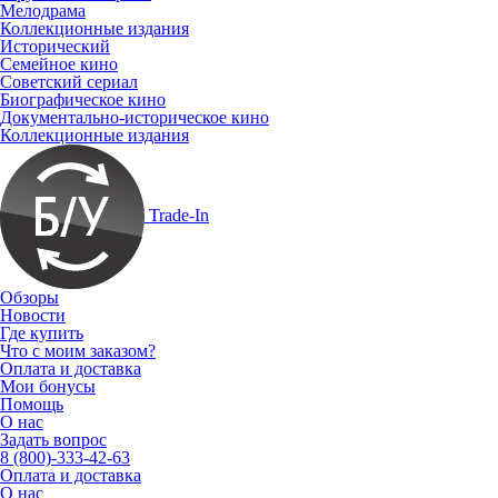
Мелодрама
Коллекционные издания
Исторический
Семейное кино
Советский сериал
Биографическое кино
Документально-историческое кино
Коллекционные издания
Trade-In
Обзоры
Новости
Где купить
Что с моим заказом?
Оплата и доставка
Мои бонусы
Помощь
О нас
Задать вопрос
8 (800)-333-42-63
Оплата и доставка
О нас