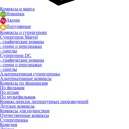
Комиксы и манга
Новинки
Акции
Популярные
Комиксы о супергероях
Супергерои Marvel
- графические романы
- серии о персонажах
- синглы
Супергерои DC
- графические романы
- серии о персонажах
- синглы
Альтернативная супергероика
Альтернативные комиксы
Комиксы по франшизам
По фильмам
По играм
По мультфильмам
Комикс-версии литературных произведений
Детские комиксы
Комиксы для подростков
Отечественные комиксы
Супергероика
Комедия