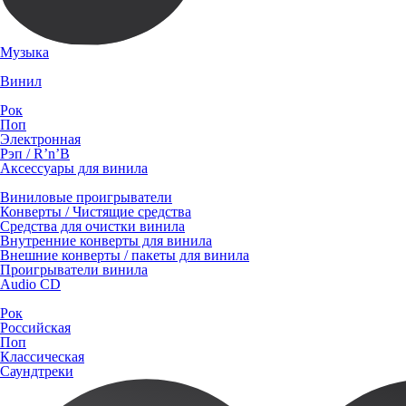
Музыка
Винил
Рок
Поп
Электронная
Рэп / R’n’B
Аксессуары для винила
Виниловые проигрыватели
Конверты / Чистящие средства
Средства для очистки винила
Внутренние конверты для винила
Внешние конверты / пакеты для винила
Проигрыватели винила
Audio CD
Рок
Российская
Поп
Классическая
Саундтреки