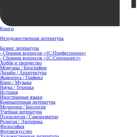
Книги
Нехудожественная литература
Бизнес литература
- Сборник вопросов «1С:Профессионал»
- Сборник вопросов «1С:Специалист»
Хобби и творчество
Мемуары / Биографии
Дизайн / Архитектура
Живопись / Графика
Кино / Музыка
Наука / Техника
История
Иностранные языки
Компьютерная литература
Медицина / Биология
Учебная литература
Психология / Саморазвитие
Религия / Эзотерика
Философия
Фотоискусство
Художественная литература