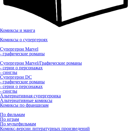
Комиксы и манга
Комиксы о супергероях
Супергерои Marvel
- графические романы
Супергерои Marvel/Графические романы
- серии о персонажах
- синглы
Супергерои DC
- графические романы
- серии о персонажах
- синглы
Альтернативная супергероика
Альтернативные комиксы
Комиксы по франшизам
По фильмам
По играм
По мультфильмам
Комикс-версии литературных произведений