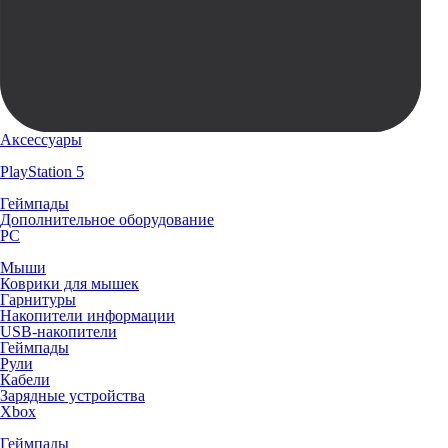
Аксессуары
PlayStation 5
Геймпады
Дополнительное оборудование
PC
Мыши
Коврики для мышек
Гарнитуры
Накопители информации
USB-накопители
Геймпады
Рули
Кабели
Зарядные устройства
Xbox
Геймпады