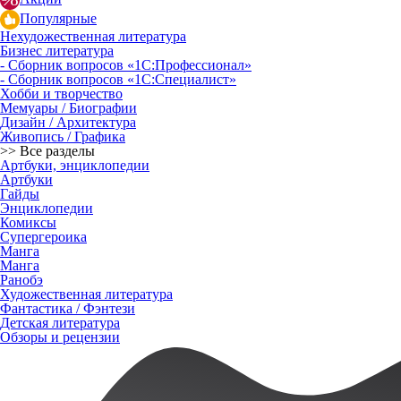
Популярные
Нехудожественная литература
Бизнес литература
- Сборник вопросов «1С:Профессионал»
- Сборник вопросов «1С:Специалист»
Хобби и творчество
Мемуары / Биографии
Дизайн / Архитектура
Живопись / Графика
>> Все разделы
Артбуки, энциклопедии
Артбуки
Гайды
Энциклопедии
Комиксы
Супергероика
Манга
Манга
Ранобэ
Художественная литература
Фантастика / Фэнтези
Детская литература
Обзоры и рецензии