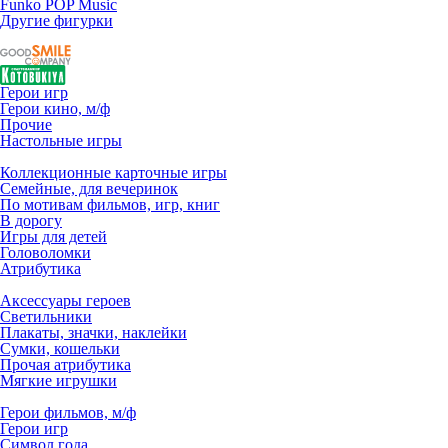
Funko POP Music
Другие фигурки
Герои игр
Герои кино, м/ф
Прочие
Настольные игры
Коллекционные карточные игры
Семейные, для вечеринок
По мотивам фильмов, игр, книг
В дорогу
Игры для детей
Головоломки
Атрибутика
Аксессуары героев
Светильники
Плакаты, значки, наклейки
Сумки, кошельки
Прочая атрибутика
Мягкие игрушки
Герои фильмов, м/ф
Герои игр
Символ года