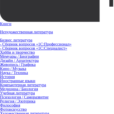
Книги
Нехудожественная литература
Бизнес литература
- Сборник вопросов «1С:Профессионал»
- Сборник вопросов «1С:Специалист»
Хобби и творчество
Мемуары / Биографии
Дизайн / Архитектура
Живопись / Графика
Кино / Музыка
Наука / Техника
История
Иностранные языки
Компьютерная литература
Медицина / Биология
Учебная литература
Психология / Саморазвитие
Религия / Эзотерика
Философия
Фотоискусство
Художественная литература