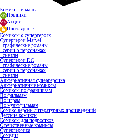
Комиксы и манга
Новинки
Акции
Популярные
Комиксы о супергероях
Супергерои Marvel
- графические романы
- серии о персонажах
- синглы
Супергерои DC
- графические романы
- серии о персонажах
- синглы
Альтернативная супергероика
Альтернативные комиксы
Комиксы по франшизам
По фильмам
По играм
По мультфильмам
Комикс-версии литературных произведений
Детские комиксы
Комиксы для подростков
Отечественные комиксы
Супергероика
Комедия