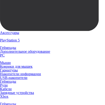
Аксессуары
PlayStation 5
Геймпады
Дополнительное оборудование
PC
Мыши
Коврики для мышек
Гарнитуры
Накопители информации
USB-накопители
Геймпады
Рули
Кабели
Зарядные устройства
Xbox
Геймпады