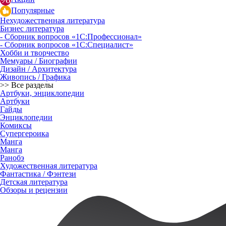
Популярные
Нехудожественная литература
Бизнес литература
- Сборник вопросов «1С:Профессионал»
- Сборник вопросов «1С:Специалист»
Хобби и творчество
Мемуары / Биографии
Дизайн / Архитектура
Живопись / Графика
>> Все разделы
Артбуки, энциклопедии
Артбуки
Гайды
Энциклопедии
Комиксы
Супергероика
Манга
Манга
Ранобэ
Художественная литература
Фантастика / Фэнтези
Детская литература
Обзоры и рецензии