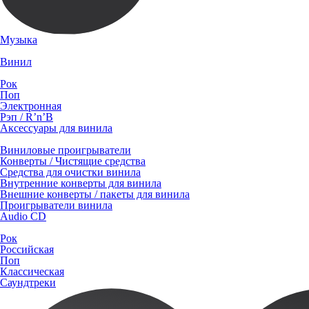
Музыка
Винил
Рок
Поп
Электронная
Рэп / R’n’B
Аксессуары для винила
Виниловые проигрыватели
Конверты / Чистящие средства
Средства для очистки винила
Внутренние конверты для винила
Внешние конверты / пакеты для винила
Проигрыватели винила
Audio CD
Рок
Российская
Поп
Классическая
Саундтреки