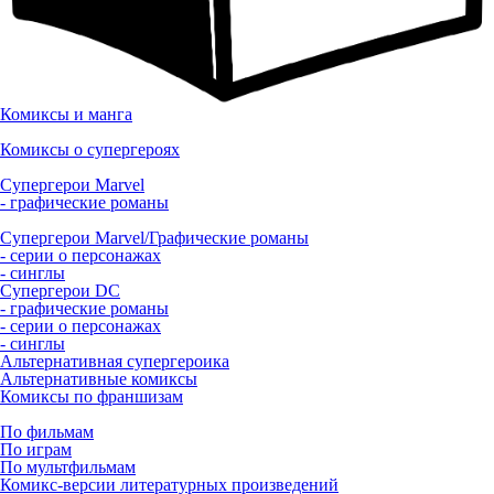
Комиксы и манга
Комиксы о супергероях
Супергерои Marvel
- графические романы
Супергерои Marvel/Графические романы
- серии о персонажах
- синглы
Супергерои DC
- графические романы
- серии о персонажах
- синглы
Альтернативная супергероика
Альтернативные комиксы
Комиксы по франшизам
По фильмам
По играм
По мультфильмам
Комикс-версии литературных произведений