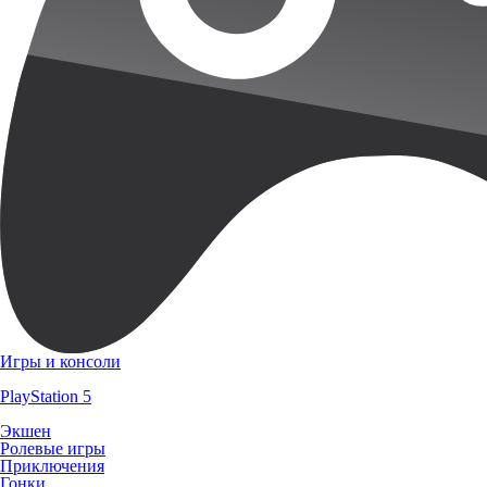
Игры и консоли
PlayStation 5
Экшен
Ролевые игры
Приключения
Гонки