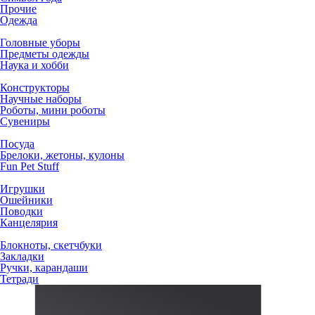
Прочие
Одежда
Головные уборы
Предметы одежды
Наука и хобби
Конструкторы
Научные наборы
Роботы, мини роботы
Сувениры
Посуда
Брелоки, жетоны, кулоны
Fun Pet Stuff
Игрушки
Ошейники
Поводки
Канцелярия
Блокноты, скетчбуки
Закладки
Ручки, карандаши
Тетради