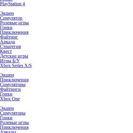
PlayStation 4
Экшен
Симулятор
Ролевые игры
Гонки
Приключения
Файтинг
Аркада
Стратегия
Квест
Детские игры
Игры Б/У
Xbox Series X/S
Экшен
Приключения
Симуляторы
Файтинги
Гонки
Xbox One
Экшен
Симуляторы
Гонки
Ролевые игры
Приключения
Аркады