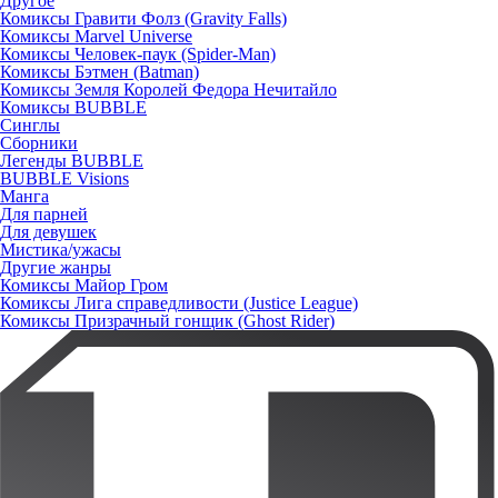
Другое
Комиксы Гравити Фолз (Gravity Falls)
Комиксы Marvel Universe
Комиксы Человек-паук (Spider-Man)
Комиксы Бэтмен (Batman)
Комиксы Земля Королей Федора Нечитайло
Комиксы BUBBLE
Синглы
Сборники
Легенды BUBBLE
BUBBLE Visions
Манга
Для парней
Для девушек
Мистика/ужасы
Другие жанры
Комиксы Майор Гром
Комиксы Лига справедливости (Justice League)
Комиксы Призрачный гонщик (Ghost Rider)