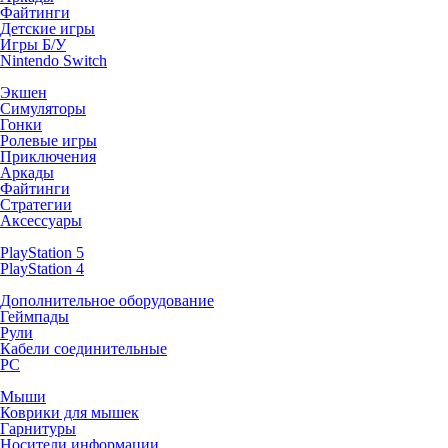
Файтинги
Детские игры
Игры Б/У
Nintendo Switch
Экшен
Симуляторы
Гонки
Ролевые игры
Приключения
Аркады
Файтинги
Стратегии
Аксессуары
PlayStation 5
PlayStation 4
Дополнительное оборудование
Геймпады
Рули
Кабели соединительные
PC
Мыши
Коврики для мышек
Гарнитуры
Носители информации