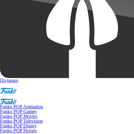
Подарки
Funko POP Animation
Funko POP Games
Funko POP Movies
Funko POP Television
Funko POP Disney
Funko POP Heroes