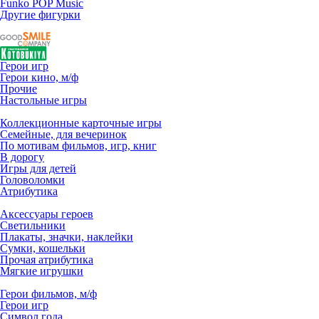
Funko POP Music
Другие фигурки
Герои игр
Герои кино, м/ф
Прочие
Настольные игры
Коллекционные карточные игры
Семейные, для вечеринок
По мотивам фильмов, игр, книг
В дорогу
Игры для детей
Головоломки
Атрибутика
Аксессуары героев
Светильники
Плакаты, значки, наклейки
Сумки, кошельки
Прочая атрибутика
Мягкие игрушки
Герои фильмов, м/ф
Герои игр
Символ года