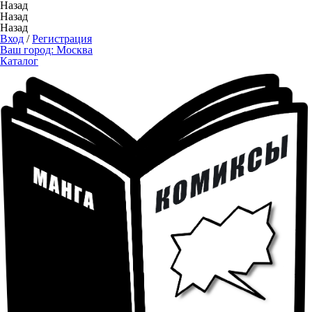
Назад
Назад
Назад
Вход
/
Регистрация
Ваш город:
Москва
Каталог