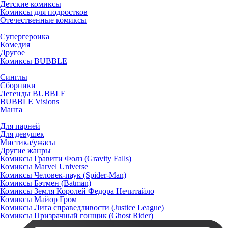
Детские комиксы
Комиксы для подростков
Отечественные комиксы
Супергероика
Комедия
Другое
Комиксы BUBBLE
Синглы
Сборники
Легенды BUBBLE
BUBBLE Visions
Манга
Для парней
Для девушек
Мистика/ужасы
Другие жанры
Комиксы Гравити Фолз (Gravity Falls)
Комиксы Marvel Universe
Комиксы Человек-паук (Spider-Man)
Комиксы Бэтмен (Batman)
Комиксы Земля Королей Федора Нечитайло
Комиксы Майор Гром
Комиксы Лига справедливости (Justice League)
Комиксы Призрачный гонщик (Ghost Rider)