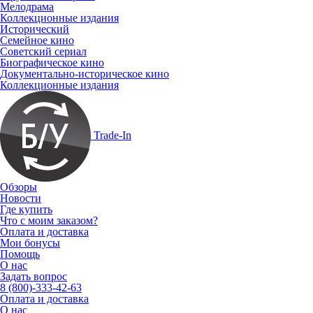
Мелодрама
Коллекционные издания
Исторический
Семейное кино
Советский сериал
Биографическое кино
Документально-историческое кино
Коллекционные издания
Trade-In
Обзоры
Новости
Где купить
Что с моим заказом?
Оплата и доставка
Мои бонусы
Помощь
О нас
Задать вопрос
8 (800)-333-42-63
Оплата и доставка
О нас