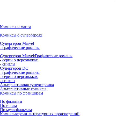
Комиксы и манга
Комиксы о супергероях
Супергерои Marvel
- графические романы
Супергерои Marvel/Графические романы
- серии о персонажах
- синглы
Супергерои DC
- графические романы
- серии о персонажах
- синглы
Альтернативная супергероика
Альтернативные комиксы
Комиксы по франшизам
По фильмам
По играм
По мультфильмам
Комикс-версии литературных произведений