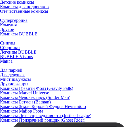
Детские комиксы
Комиксы для подростков
Отечественные комиксы
Супергероика
Комедия
Другое
Комиксы BUBBLE
Синглы
Сборники
Легенды BUBBLE
BUBBLE Visions
Манга
Для парней
Для девушек
Мистика/ужасы
Другие жанры
Комиксы Гравити Фолз (Gravity Falls)
Комиксы Marvel Universe
Комиксы Человек-паук (Spider-Man)
Комиксы Бэтмен (Batman)
Комиксы Земля Королей Федора Нечитайло
Комиксы Майор Гром
Комиксы Лига справедливости (Justice League)
Комиксы Призрачный гонщик (Ghost Rider)