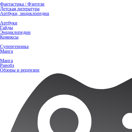
Фантастика / Фэнтези
Детская литература
Артбуки, энциклопедии
Артбуки
Гайды
Энциклопедии
Комиксы
Супергероика
Манга
Манга
Ранобэ
Обзоры и рецензии