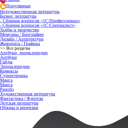
Популярные
Нехудожественная литература
Бизнес литература
- Сборник вопросов «1С:Профессионал»
- Сборник вопросов «1С:Специалист»
Хобби и творчество
Мемуары / Биографии
Дизайн / Архитектура
Живопись / Графика
>> Все разделы
Артбуки, энциклопедии
Артбуки
Гайды
Энциклопедии
Комиксы
Супергероика
Манга
Манга
Ранобэ
Художественная литература
Фантастика / Фэнтези
Детская литература
Обзоры и рецензии