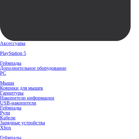
Аксессуары
PlayStation 5
Геймпады
Дополнительное оборудование
PC
Мыши
Коврики для мышек
Гарнитуры
Накопители информации
USB-накопители
Геймпады
Рули
Кабели
Зарядные устройства
Xbox
Геймпады