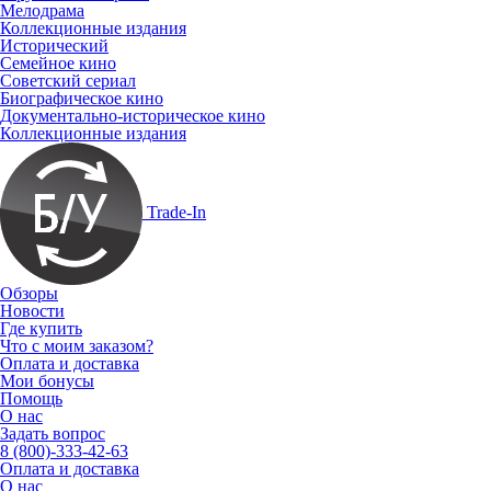
Мелодрама
Коллекционные издания
Исторический
Семейное кино
Советский сериал
Биографическое кино
Документально-историческое кино
Коллекционные издания
Trade-In
Обзоры
Новости
Где купить
Что с моим заказом?
Оплата и доставка
Мои бонусы
Помощь
О нас
Задать вопрос
8 (800)-333-42-63
Оплата и доставка
О нас