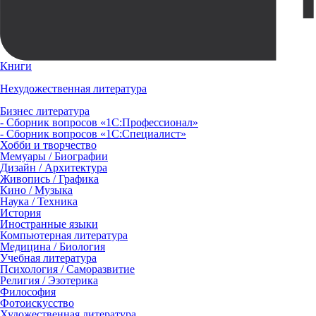
Книги
Нехудожественная литература
Бизнес литература
- Сборник вопросов «1С:Профессионал»
- Сборник вопросов «1С:Специалист»
Хобби и творчество
Мемуары / Биографии
Дизайн / Архитектура
Живопись / Графика
Кино / Музыка
Наука / Техника
История
Иностранные языки
Компьютерная литература
Медицина / Биология
Учебная литература
Психология / Саморазвитие
Религия / Эзотерика
Философия
Фотоискусство
Художественная литература