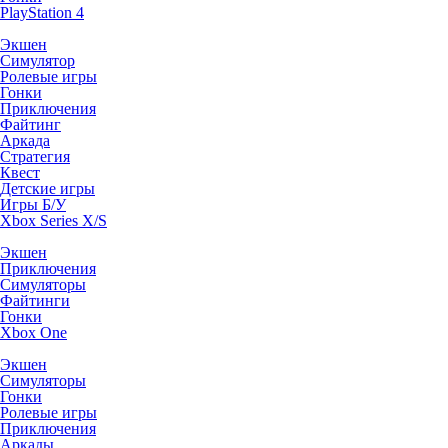
PlayStation 4
Экшен
Симулятор
Ролевые игры
Гонки
Приключения
Файтинг
Аркада
Стратегия
Квест
Детские игры
Игры Б/У
Xbox Series X/S
Экшен
Приключения
Симуляторы
Файтинги
Гонки
Xbox One
Экшен
Симуляторы
Гонки
Ролевые игры
Приключения
Аркады