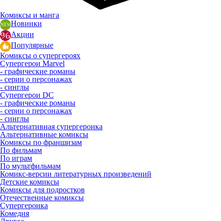
Комиксы и манга
Новинки
Акции
Популярные
Комиксы о супергероях
Супергерои Marvel
- графические романы
- серии о персонажах
- синглы
Супергерои DC
- графические романы
- серии о персонажах
- синглы
Альтернативная супергероика
Альтернативные комиксы
Комиксы по франшизам
По фильмам
По играм
По мультфильмам
Комикс-версии литературных произведений
Детские комиксы
Комиксы для подростков
Отечественные комиксы
Супергероика
Комедия