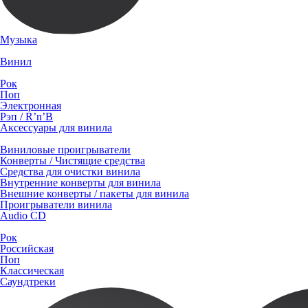
Музыка
Винил
Рок
Поп
Электронная
Рэп / R’n’B
Аксессуары для винила
Виниловые проигрыватели
Конверты / Чистящие средства
Средства для очистки винила
Внутренние конверты для винила
Внешние конверты / пакеты для винила
Проигрыватели винила
Audio CD
Рок
Российская
Поп
Классическая
Саундтреки