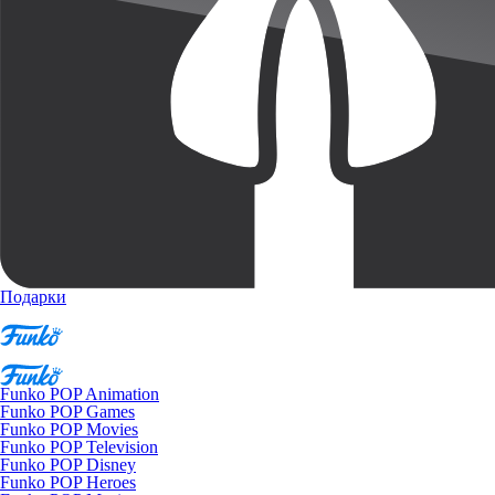
Подарки
Funko POP Animation
Funko POP Games
Funko POP Movies
Funko POP Television
Funko POP Disney
Funko POP Heroes