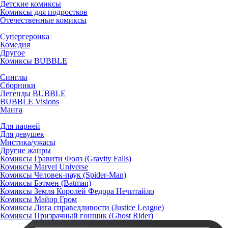
Детские комиксы
Комиксы для подростков
Отечественные комиксы
Супергероика
Комедия
Другое
Комиксы BUBBLE
Синглы
Сборники
Легенды BUBBLE
BUBBLE Visions
Манга
Для парней
Для девушек
Мистика/ужасы
Другие жанры
Комиксы Гравити Фолз (Gravity Falls)
Комиксы Marvel Universe
Комиксы Человек-паук (Spider-Man)
Комиксы Бэтмен (Batman)
Комиксы Земля Королей Федора Нечитайло
Комиксы Майор Гром
Комиксы Лига справедливости (Justice League)
Комиксы Призрачный гонщик (Ghost Rider)