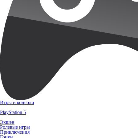
Игры и консоли
PlayStation 5
Экшен
Ролевые игры
Приключения
Гонки