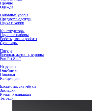
Прочие
Одежда
Головные уборы
Предметы одежды
Наука и хобби
Конструкторы
Научные наборы
Роботы, мини роботы
Сувениры
Посуда
Брелоки, жетоны, кулоны
Fun Pet Stuff
Игрушки
Ошейники
Поводки
Канцелярия
Блокноты, скетчбуки
Закладки
Ручки, карандаши
Тетради