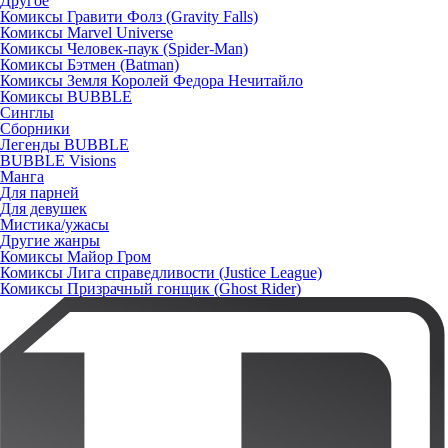
Другое
Комиксы Гравити Фолз (Gravity Falls)
Комиксы Marvel Universe
Комиксы Человек-паук (Spider-Man)
Комиксы Бэтмен (Batman)
Комиксы Земля Королей Федора Нечитайло
Комиксы BUBBLE
Синглы
Сборники
Легенды BUBBLE
BUBBLE Visions
Манга
Для парней
Для девушек
Мистика/ужасы
Другие жанры
Комиксы Майор Гром
Комиксы Лига справедливости (Justice League)
Комиксы Призрачный гонщик (Ghost Rider)