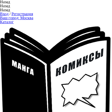
Назад
Назад
Назад
Вход
/
Регистрация
Ваш город:
Москва
Каталог