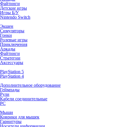
Файтинги
Детские игры
Игры Б/У
Nintendo Switch
Экшен
Симуляторы
Гонки
Ролевые игры
Приключения
Аркады
Файтинги
Стратегии
Аксессуары
PlayStation 5
PlayStation 4
Дополнительное оборудование
Геймпады
Рули
Кабели соединительные
PC
Мыши
Коврики для мышек
Гарнитуры
Носители информации