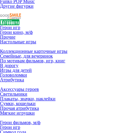
Funko POP Music
Другие фигурки
Герои игр
Герои кино, м/ф
Прочие
Настольные игры
Коллекционные карточные игры
Семейные, для вечеринок
По мотивам фильмов, игр, книг
В дорогу
Игры для детей
Головоломки
Атрибутика
Аксессуары героев
Светильники
Плакаты, значки, наклейки
Сумки, кошельки
Прочая атрибутика
Мягкие игрушки
Герои фильмов, м/ф
Герои игр
Символ года