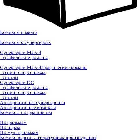
Комиксы и манга
Комиксы о супергероях
Супергерои Marvel
- графические романы
Супергерои Marvel/Графические романы
- серии о персонажах
- синглы
Супергерои DC
- графические романы
- серии о персонажах
- синглы
Альтернативная супергероика
Альтернативные комиксы
Комиксы по франшизам
По фильмам
По играм
По мультфильмам
Комикс-версии литературных произведений