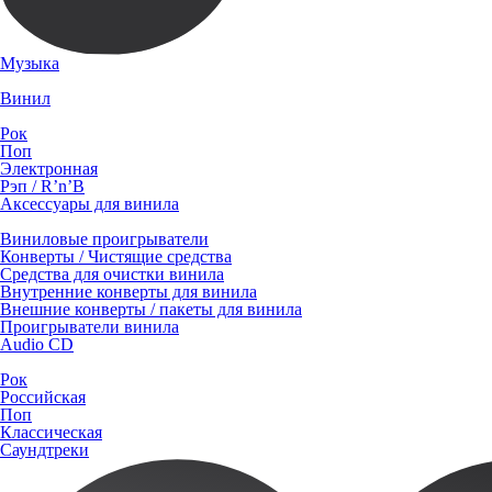
Музыка
Винил
Рок
Поп
Электронная
Рэп / R’n’B
Аксессуары для винила
Виниловые проигрыватели
Конверты / Чистящие средства
Средства для очистки винила
Внутренние конверты для винила
Внешние конверты / пакеты для винила
Проигрыватели винила
Audio CD
Рок
Российская
Поп
Классическая
Саундтреки