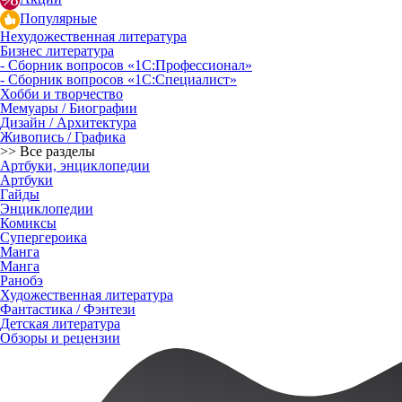
Популярные
Нехудожественная литература
Бизнес литература
- Сборник вопросов «1С:Профессионал»
- Сборник вопросов «1С:Специалист»
Хобби и творчество
Мемуары / Биографии
Дизайн / Архитектура
Живопись / Графика
>> Все разделы
Артбуки, энциклопедии
Артбуки
Гайды
Энциклопедии
Комиксы
Супергероика
Манга
Манга
Ранобэ
Художественная литература
Фантастика / Фэнтези
Детская литература
Обзоры и рецензии