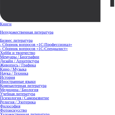
Книги
Нехудожественная литература
Бизнес литература
- Сборник вопросов «1С:Профессионал»
- Сборник вопросов «1С:Специалист»
Хобби и творчество
Мемуары / Биографии
Дизайн / Архитектура
Живопись / Графика
Кино / Музыка
Наука / Техника
История
Иностранные языки
Компьютерная литература
Медицина / Биология
Учебная литература
Психология / Саморазвитие
Религия / Эзотерика
Философия
Фотоискусство
Художественная литература