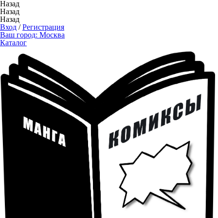
Назад
Назад
Назад
Вход
/
Регистрация
Ваш город:
Москва
Каталог