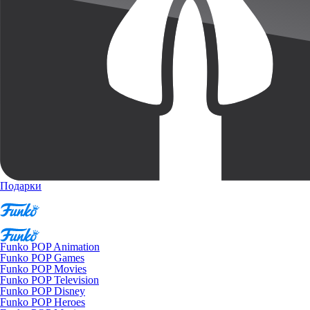
Подарки
Funko POP Animation
Funko POP Games
Funko POP Movies
Funko POP Television
Funko POP Disney
Funko POP Heroes