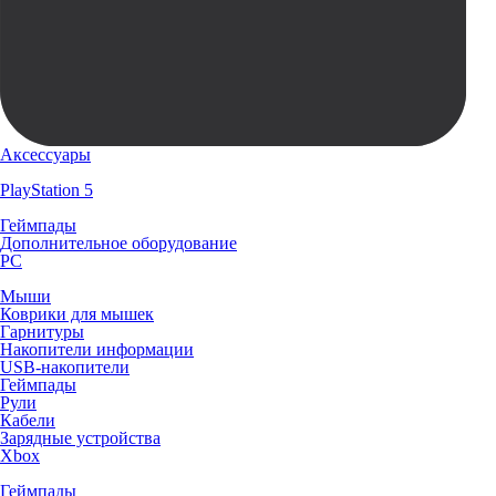
Аксессуары
PlayStation 5
Геймпады
Дополнительное оборудование
PC
Мыши
Коврики для мышек
Гарнитуры
Накопители информации
USB-накопители
Геймпады
Рули
Кабели
Зарядные устройства
Xbox
Геймпады