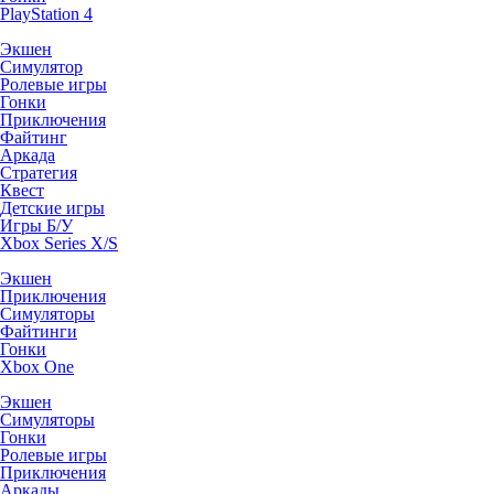
PlayStation 4
Экшен
Симулятор
Ролевые игры
Гонки
Приключения
Файтинг
Аркада
Стратегия
Квест
Детские игры
Игры Б/У
Xbox Series X/S
Экшен
Приключения
Симуляторы
Файтинги
Гонки
Xbox One
Экшен
Симуляторы
Гонки
Ролевые игры
Приключения
Аркады