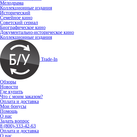
Мелодрама
Коллекционные издания
Исторический
Семейное кино
Советский сериал
Биографическое кино
Документально-историческое кино
Коллекционные издания
Trade-In
Обзоры
Новости
Где купить
Что с моим заказом?
Оплата и доставка
Мои бонусы
Помощь
О нас
Задать вопрос
8 (800)-333-42-63
Оплата и доставка
О нас