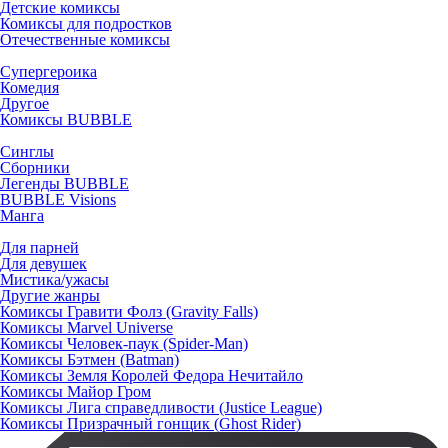
Детские комиксы
Комиксы для подростков
Отечественные комиксы
Супергероика
Комедия
Другое
Комиксы BUBBLE
Синглы
Сборники
Легенды BUBBLE
BUBBLE Visions
Манга
Для парней
Для девушек
Мистика/ужасы
Другие жанры
Комиксы Гравити Фолз (Gravity Falls)
Комиксы Marvel Universe
Комиксы Человек-паук (Spider-Man)
Комиксы Бэтмен (Batman)
Комиксы Земля Королей Федора Нечитайло
Комиксы Майор Гром
Комиксы Лига справедливости (Justice League)
Комиксы Призрачный гонщик (Ghost Rider)