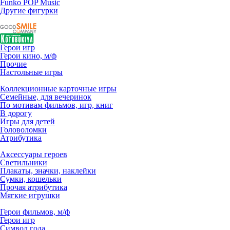
Funko POP Music
Другие фигурки
Герои игр
Герои кино, м/ф
Прочие
Настольные игры
Коллекционные карточные игры
Семейные, для вечеринок
По мотивам фильмов, игр, книг
В дорогу
Игры для детей
Головоломки
Атрибутика
Аксессуары героев
Светильники
Плакаты, значки, наклейки
Сумки, кошельки
Прочая атрибутика
Мягкие игрушки
Герои фильмов, м/ф
Герои игр
Символ года