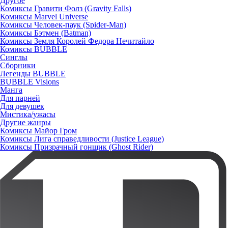
Другое
Комиксы Гравити Фолз (Gravity Falls)
Комиксы Marvel Universe
Комиксы Человек-паук (Spider-Man)
Комиксы Бэтмен (Batman)
Комиксы Земля Королей Федора Нечитайло
Комиксы BUBBLE
Синглы
Сборники
Легенды BUBBLE
BUBBLE Visions
Манга
Для парней
Для девушек
Мистика/ужасы
Другие жанры
Комиксы Майор Гром
Комиксы Лига справедливости (Justice League)
Комиксы Призрачный гонщик (Ghost Rider)