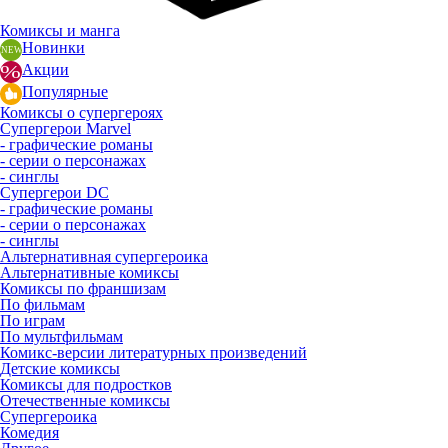
Комиксы и манга
Новинки
Акции
Популярные
Комиксы о супергероях
Супергерои Marvel
- графические романы
- серии о персонажах
- синглы
Супергерои DC
- графические романы
- серии о персонажах
- синглы
Альтернативная супергероика
Альтернативные комиксы
Комиксы по франшизам
По фильмам
По играм
По мультфильмам
Комикс-версии литературных произведений
Детские комиксы
Комиксы для подростков
Отечественные комиксы
Супергероика
Комедия