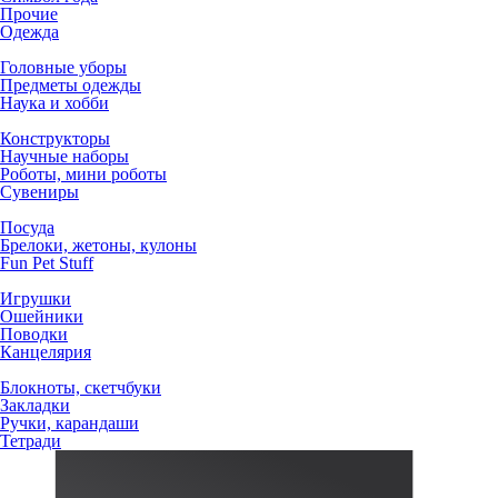
Прочие
Одежда
Головные уборы
Предметы одежды
Наука и хобби
Конструкторы
Научные наборы
Роботы, мини роботы
Сувениры
Посуда
Брелоки, жетоны, кулоны
Fun Pet Stuff
Игрушки
Ошейники
Поводки
Канцелярия
Блокноты, скетчбуки
Закладки
Ручки, карандаши
Тетради