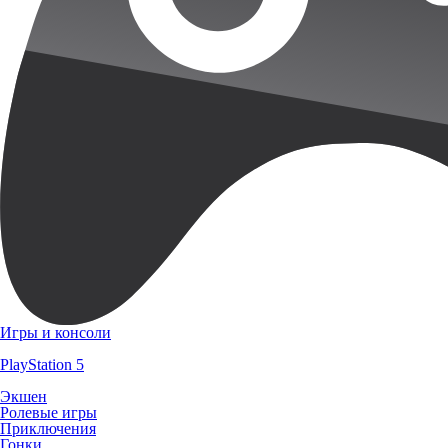
Игры и консоли
PlayStation 5
Экшен
Ролевые игры
Приключения
Гонки