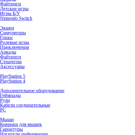
Файтинги
Детские игры
Игры Б/У
Nintendo Switch
Экшен
Симуляторы
Гонки
Ролевые игры
Приключения
Аркады
Файтинги
Стратегии
Аксессуары
PlayStation 5
PlayStation 4
Дополнительное оборудование
Геймпады
Рули
Кабели соединительные
PC
Мыши
Коврики для мышек
Гарнитуры
Носители информации