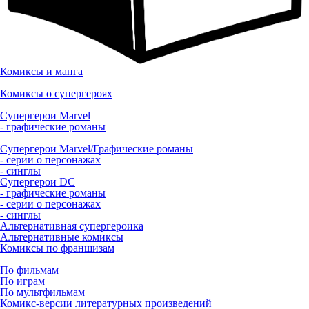
Комиксы и манга
Комиксы о супергероях
Супергерои Marvel
- графические романы
Супергерои Marvel/Графические романы
- серии о персонажах
- синглы
Супергерои DC
- графические романы
- серии о персонажах
- синглы
Альтернативная супергероика
Альтернативные комиксы
Комиксы по франшизам
По фильмам
По играм
По мультфильмам
Комикс-версии литературных произведений