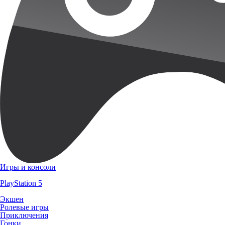
Игры и консоли
PlayStation 5
Экшен
Ролевые игры
Приключения
Гонки