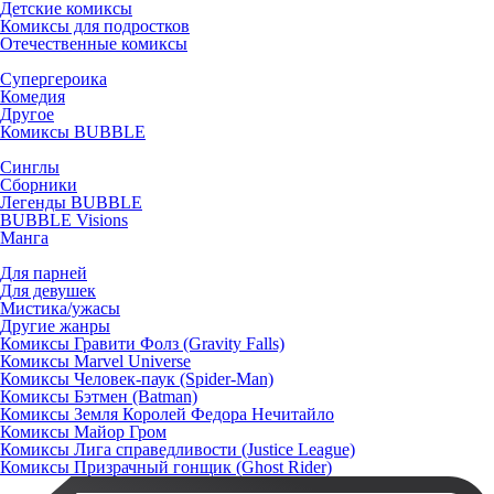
Детские комиксы
Комиксы для подростков
Отечественные комиксы
Супергероика
Комедия
Другое
Комиксы BUBBLE
Синглы
Сборники
Легенды BUBBLE
BUBBLE Visions
Манга
Для парней
Для девушек
Мистика/ужасы
Другие жанры
Комиксы Гравити Фолз (Gravity Falls)
Комиксы Marvel Universe
Комиксы Человек-паук (Spider-Man)
Комиксы Бэтмен (Batman)
Комиксы Земля Королей Федора Нечитайло
Комиксы Майор Гром
Комиксы Лига справедливости (Justice League)
Комиксы Призрачный гонщик (Ghost Rider)