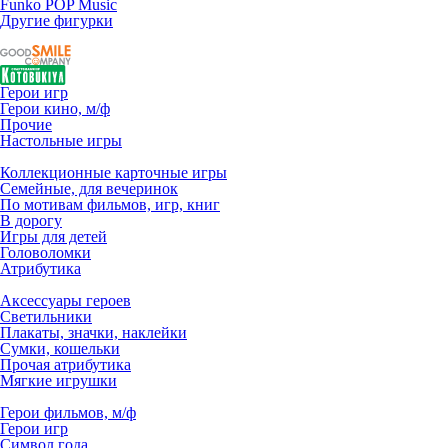
Funko POP Music
Другие фигурки
Герои игр
Герои кино, м/ф
Прочие
Настольные игры
Коллекционные карточные игры
Семейные, для вечеринок
По мотивам фильмов, игр, книг
В дорогу
Игры для детей
Головоломки
Атрибутика
Аксессуары героев
Светильники
Плакаты, значки, наклейки
Сумки, кошельки
Прочая атрибутика
Мягкие игрушки
Герои фильмов, м/ф
Герои игр
Символ года