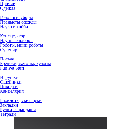
Прочие
Одежда
Головные уборы
Предметы одежды
Наука и хобби
Конструкторы
Научные наборы
Роботы, мини роботы
Сувениры
Посуда
Брелоки, жетоны, кулоны
Fun Pet Stuff
Игрушки
Ошейники
Поводки
Канцелярия
Блокноты, скетчбуки
Закладки
Ручки, карандаши
Тетради