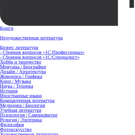
Книги
Нехудожественная литература
Бизнес литература
- Сборник вопросов «1С:Профессионал»
- Сборник вопросов «1С:Специалист»
Хобби и творчество
Мемуары / Биографии
Дизайн / Архитектура
Живопись / Графика
Кино / Музыка
Наука / Техника
История
Иностранные языки
Компьютерная литература
Медицина / Биология
Учебная литература
Психология / Саморазвитие
Религия / Эзотерика
Философия
Фотоискусство
Художественная литература