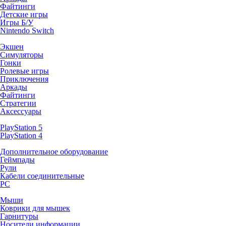
Файтинги
Детские игры
Игры Б/У
Nintendo Switch
Экшен
Симуляторы
Гонки
Ролевые игры
Приключения
Аркады
Файтинги
Стратегии
Аксессуары
PlayStation 5
PlayStation 4
Дополнительное оборудование
Геймпады
Рули
Кабели соединительные
PC
Мыши
Коврики для мышек
Гарнитуры
Носители информации