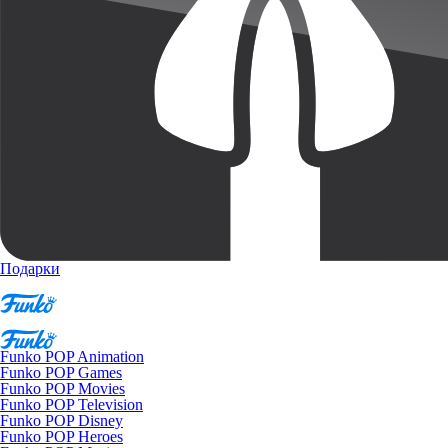
Подарки
Funko POP Animation
Funko POP Games
Funko POP Movies
Funko POP Television
Funko POP Disney
Funko POP Heroes