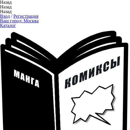
Назад
Назад
Назад
Вход
/
Регистрация
Ваш город:
Москва
Каталог