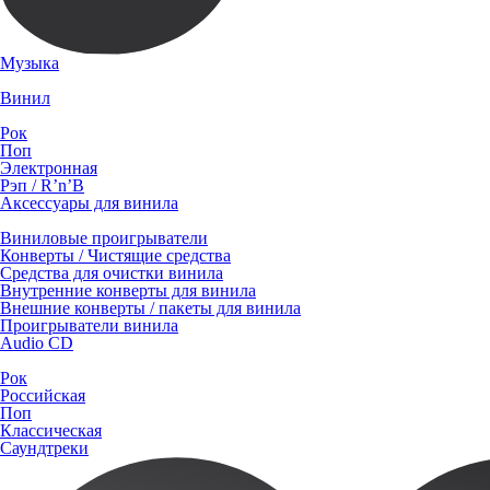
Музыка
Винил
Рок
Поп
Электронная
Рэп / R’n’B
Аксессуары для винила
Виниловые проигрыватели
Конверты / Чистящие средства
Средства для очистки винила
Внутренние конверты для винила
Внешние конверты / пакеты для винила
Проигрыватели винила
Audio CD
Рок
Российская
Поп
Классическая
Саундтреки