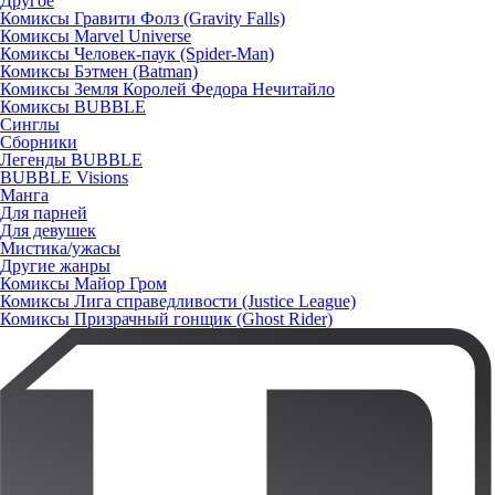
Другое
Комиксы Гравити Фолз (Gravity Falls)
Комиксы Marvel Universe
Комиксы Человек-паук (Spider-Man)
Комиксы Бэтмен (Batman)
Комиксы Земля Королей Федора Нечитайло
Комиксы BUBBLE
Синглы
Сборники
Легенды BUBBLE
BUBBLE Visions
Манга
Для парней
Для девушек
Мистика/ужасы
Другие жанры
Комиксы Майор Гром
Комиксы Лига справедливости (Justice League)
Комиксы Призрачный гонщик (Ghost Rider)