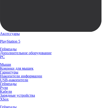
Аксессуары
PlayStation 5
Геймпады
Дополнительное оборудование
PC
Мыши
Коврики для мышек
Гарнитуры
Накопители информации
USB-накопители
Геймпады
Рули
Кабели
Зарядные устройства
Xbox
Геймпады