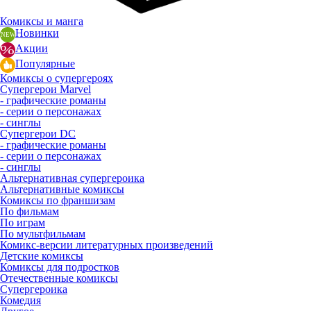
Комиксы и манга
Новинки
Акции
Популярные
Комиксы о супергероях
Супергерои Marvel
- графические романы
- серии о персонажах
- синглы
Супергерои DC
- графические романы
- серии о персонажах
- синглы
Альтернативная супергероика
Альтернативные комиксы
Комиксы по франшизам
По фильмам
По играм
По мультфильмам
Комикс-версии литературных произведений
Детские комиксы
Комиксы для подростков
Отечественные комиксы
Супергероика
Комедия