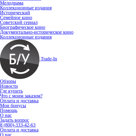
Мелодрама
Коллекционные издания
Исторический
Семейное кино
Советский сериал
Биографическое кино
Документально-историческое кино
Коллекционные издания
Trade-In
Обзоры
Новости
Где купить
Что с моим заказом?
Оплата и доставка
Мои бонусы
Помощь
О нас
Задать вопрос
8 (800)-333-42-63
Оплата и доставка
О нас