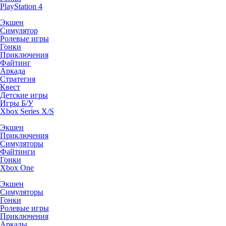
PlayStation 4
Экшен
Симулятор
Ролевые игры
Гонки
Приключения
Файтинг
Аркада
Стратегия
Квест
Детские игры
Игры Б/У
Xbox Series X/S
Экшен
Приключения
Симуляторы
Файтинги
Гонки
Xbox One
Экшен
Симуляторы
Гонки
Ролевые игры
Приключения
Аркады