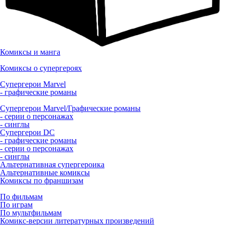
Комиксы и манга
Комиксы о супергероях
Супергерои Marvel
- графические романы
Супергерои Marvel/Графические романы
- серии о персонажах
- синглы
Супергерои DC
- графические романы
- серии о персонажах
- синглы
Альтернативная супергероика
Альтернативные комиксы
Комиксы по франшизам
По фильмам
По играм
По мультфильмам
Комикс-версии литературных произведений