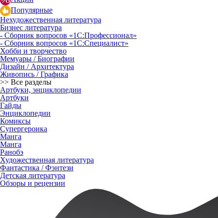
Популярные
Нехудожественная литература
Бизнес литература
- Сборник вопросов «1С:Профессионал»
- Сборник вопросов «1С:Специалист»
Хобби и творчество
Мемуары / Биографии
Дизайн / Архитектура
Живопись / Графика
>> Все разделы
Артбуки, энциклопедии
Артбуки
Гайды
Энциклопедии
Комиксы
Супергероика
Манга
Манга
Ранобэ
Художественная литература
Фантастика / Фэнтези
Детская литература
Обзоры и рецензии