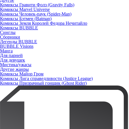
Другое
Комиксы Гравити Фолз (Gravity Falls)
Комиксы Marvel Universe
Комиксы Человек-паук (Spider-Man)
Комиксы Бэтмен (Batman)
Комиксы Земля Королей Федора Нечитайло
Комиксы BUBBLE
Синглы
Сборники
Легенды BUBBLE
BUBBLE Visions
Манга
Для парней
Для девушек
Мистика/ужасы
Другие жанры
Комиксы Майор Гром
Комиксы Лига справедливости (Justice League)
Комиксы Призрачный гонщик (Ghost Rider)