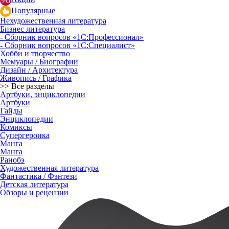
Популярные
Нехудожественная литература
Бизнес литература
- Сборник вопросов «1С:Профессионал»
- Сборник вопросов «1С:Специалист»
Хобби и творчество
Мемуары / Биографии
Дизайн / Архитектура
Живопись / Графика
>> Все разделы
Артбуки, энциклопедии
Артбуки
Гайды
Энциклопедии
Комиксы
Супергероика
Манга
Манга
Ранобэ
Художественная литература
Фантастика / Фэнтези
Детская литература
Обзоры и рецензии