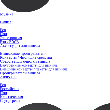
Музыка
Винил
Рок
Поп
Электронная
Рэп / R’n’B
Аксессуары для винила
Виниловые проигрыватели
Конверты / Чистящие средства
Средства для очистки винила
Внутренние конверты для винила
Внешние конверты / пакеты для винила
Проигрыватели винила
Audio CD
Рок
Российская
Поп
Классическая
Саундтреки