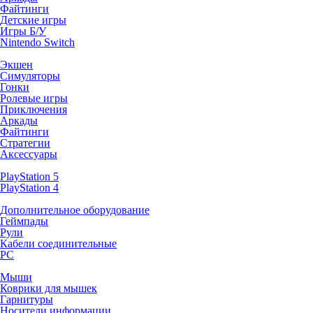
Файтинги
Детские игры
Игры Б/У
Nintendo Switch
Экшен
Симуляторы
Гонки
Ролевые игры
Приключения
Аркады
Файтинги
Стратегии
Аксессуары
PlayStation 5
PlayStation 4
Дополнительное оборудование
Геймпады
Рули
Кабели соединительные
PC
Мыши
Коврики для мышек
Гарнитуры
Носители информации