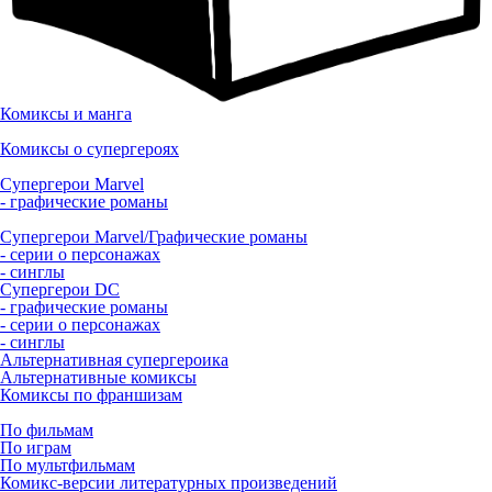
Комиксы и манга
Комиксы о супергероях
Супергерои Marvel
- графические романы
Супергерои Marvel/Графические романы
- серии о персонажах
- синглы
Супергерои DC
- графические романы
- серии о персонажах
- синглы
Альтернативная супергероика
Альтернативные комиксы
Комиксы по франшизам
По фильмам
По играм
По мультфильмам
Комикс-версии литературных произведений