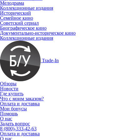
Мелодрама
Коллекционные издания
Исторический
Семейное кино
Советский сериал
Биографическое кино
Документально-историческое кино
Коллекционные издания
Trade-In
Обзоры
Новости
Где купить
Что с моим заказом?
Оплата и доставка
Мои бонусы
Помощь
О нас
Задать вопрос
8 (800)-333-42-63
Оплата и доставка
О нас