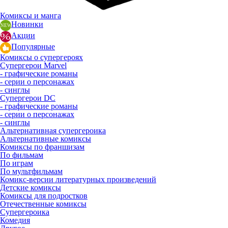
Комиксы и манга
Новинки
Акции
Популярные
Комиксы о супергероях
Супергерои Marvel
- графические романы
- серии о персонажах
- синглы
Супергерои DC
- графические романы
- серии о персонажах
- синглы
Альтернативная супергероика
Альтернативные комиксы
Комиксы по франшизам
По фильмам
По играм
По мультфильмам
Комикс-версии литературных произведений
Детские комиксы
Комиксы для подростков
Отечественные комиксы
Супергероика
Комедия