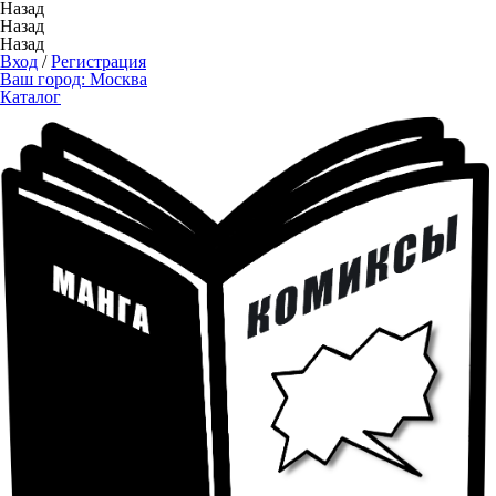
Назад
Назад
Назад
Вход
/
Регистрация
Ваш город:
Москва
Каталог