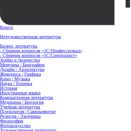
Книги
Нехудожественная литература
Бизнес литература
- Сборник вопросов «1С:Профессионал»
- Сборник вопросов «1С:Специалист»
Хобби и творчество
Мемуары / Биографии
Дизайн / Архитектура
Живопись / Графика
Кино / Музыка
Наука / Техника
История
Иностранные языки
Компьютерная литература
Медицина / Биология
Учебная литература
Психология / Саморазвитие
Религия / Эзотерика
Философия
Фотоискусство
Художественная литература