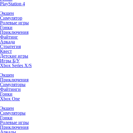
PlayStation 4
Экшен
Симулятор
Ролевые игры
Гонки
Приключения
Файтинг
Аркада
Стратегия
Квест
Детские игры
Игры Б/У
Xbox Series X/S
Экшен
Приключения
Симуляторы
Файтинги
Гонки
Xbox One
Экшен
Симуляторы
Гонки
Ролевые игры
Приключения
Аркады