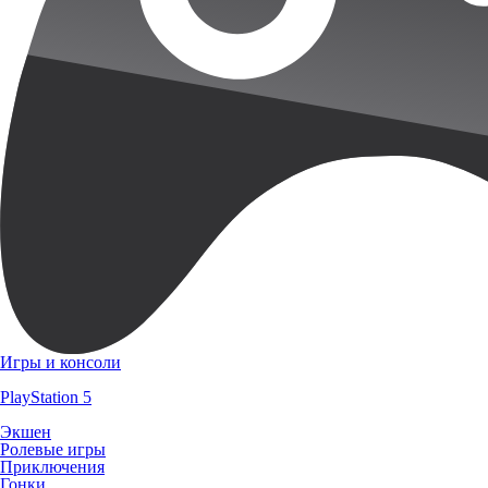
Игры и консоли
PlayStation 5
Экшен
Ролевые игры
Приключения
Гонки