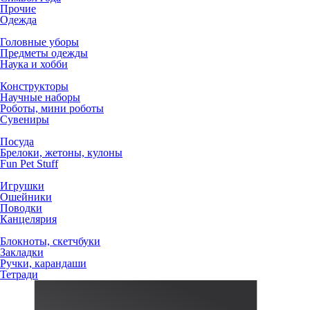
Прочие
Одежда
Головные уборы
Предметы одежды
Наука и хобби
Конструкторы
Научные наборы
Роботы, мини роботы
Сувениры
Посуда
Брелоки, жетоны, кулоны
Fun Pet Stuff
Игрушки
Ошейники
Поводки
Канцелярия
Блокноты, скетчбуки
Закладки
Ручки, карандаши
Тетради