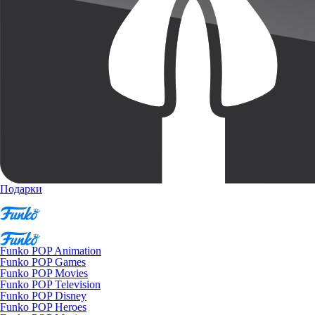
Подарки
Funko POP Animation
Funko POP Games
Funko POP Movies
Funko POP Television
Funko POP Disney
Funko POP Heroes