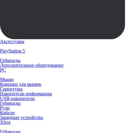
Аксессуары
PlayStation 5
Геймпады
Дополнительное оборудование
PC
Мыши
Коврики для мышек
Гарнитуры
Накопители информации
USB-накопители
Геймпады
Рули
Кабели
Зарядные устройства
Xbox
Геймпады