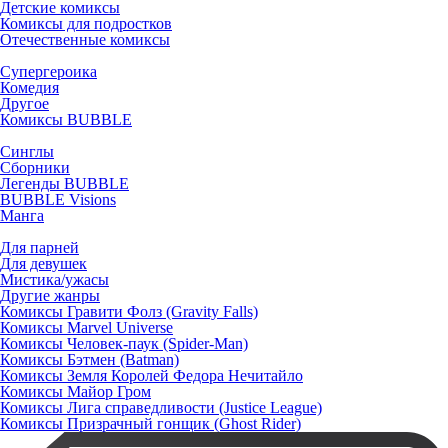
Детские комиксы
Комиксы для подростков
Отечественные комиксы
Супергероика
Комедия
Другое
Комиксы BUBBLE
Синглы
Сборники
Легенды BUBBLE
BUBBLE Visions
Манга
Для парней
Для девушек
Мистика/ужасы
Другие жанры
Комиксы Гравити Фолз (Gravity Falls)
Комиксы Marvel Universe
Комиксы Человек-паук (Spider-Man)
Комиксы Бэтмен (Batman)
Комиксы Земля Королей Федора Нечитайло
Комиксы Майор Гром
Комиксы Лига справедливости (Justice League)
Комиксы Призрачный гонщик (Ghost Rider)