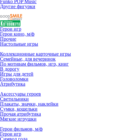
Funko POP Music
Другие фигурки
Герои игр
Герои кино, м/ф
Прочие
Настольные игры
Коллекционные карточные игры
Семейные, для вечеринок
По мотивам фильмов, игр, книг
В дорогу
Игры для детей
Головоломки
Атрибутика
Аксессуары героев
Светильники
Плакаты, значки, наклейки
Сумки, кошельки
Прочая атрибутика
Мягкие игрушки
Герои фильмов, м/ф
Герои игр
Символ года