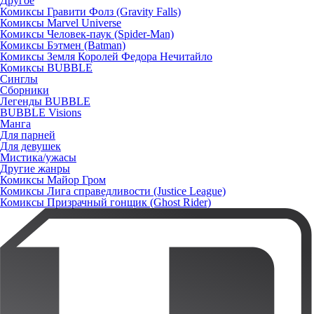
Другое
Комиксы Гравити Фолз (Gravity Falls)
Комиксы Marvel Universe
Комиксы Человек-паук (Spider-Man)
Комиксы Бэтмен (Batman)
Комиксы Земля Королей Федора Нечитайло
Комиксы BUBBLE
Синглы
Сборники
Легенды BUBBLE
BUBBLE Visions
Манга
Для парней
Для девушек
Мистика/ужасы
Другие жанры
Комиксы Майор Гром
Комиксы Лига справедливости (Justice League)
Комиксы Призрачный гонщик (Ghost Rider)