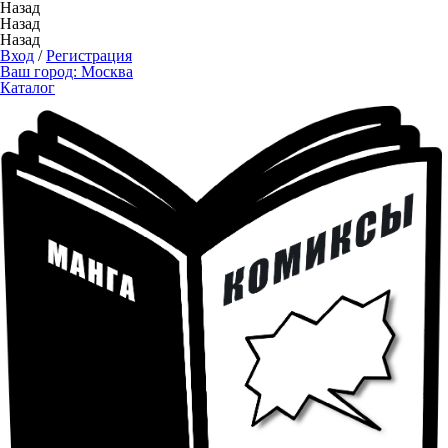
Назад
Назад
Назад
Вход
/
Регистрация
Ваш город:
Москва
Каталог