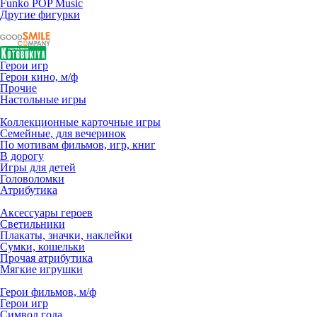
Funko POP Music
Другие фигурки
Герои игр
Герои кино, м/ф
Прочие
Настольные игры
Коллекционные карточные игры
Семейные, для вечеринок
По мотивам фильмов, игр, книг
В дорогу
Игры для детей
Головоломки
Атрибутика
Аксессуары героев
Светильники
Плакаты, значки, наклейки
Сумки, кошельки
Прочая атрибутика
Мягкие игрушки
Герои фильмов, м/ф
Герои игр
Символ года