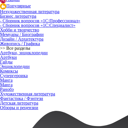
Популярные
Нехудожественная литература
Бизнес литература
- Сборник вопросов «1С:Профессионал»
- Сборник вопросов «1С:Специалист»
Хобби и творчество
Мемуары / Биографии
Дизайн / Архитектура
Живопись / Графика
>> Все разделы
Артбуки, энциклопедии
Артбуки
Гайды
Энциклопедии
Комиксы
Супергероика
Манга
Манга
Ранобэ
Художественная литература
Фантастика / Фэнтези
Детская литература
Обзоры и рецензии