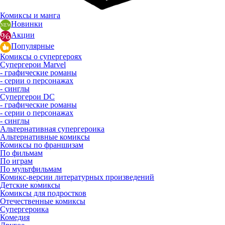
Комиксы и манга
Новинки
Акции
Популярные
Комиксы о супергероях
Супергерои Marvel
- графические романы
- серии о персонажах
- синглы
Супергерои DC
- графические романы
- серии о персонажах
- синглы
Альтернативная супергероика
Альтернативные комиксы
Комиксы по франшизам
По фильмам
По играм
По мультфильмам
Комикс-версии литературных произведений
Детские комиксы
Комиксы для подростков
Отечественные комиксы
Супергероика
Комедия