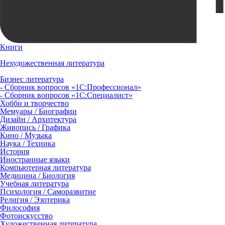
Книги
Нехудожественная литература
Бизнес литература
- Сборник вопросов «1С:Профессионал»
- Сборник вопросов «1С:Специалист»
Хобби и творчество
Мемуары / Биографии
Дизайн / Архитектура
Живопись / Графика
Кино / Музыка
Наука / Техника
История
Иностранные языки
Компьютерная литература
Медицина / Биология
Учебная литература
Психология / Саморазвитие
Религия / Эзотерика
Философия
Фотоискусство
Художественная литература