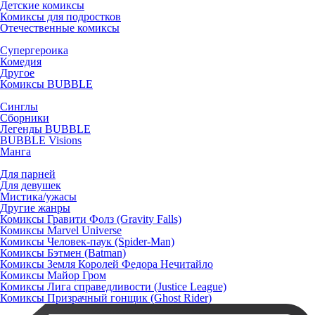
Детские комиксы
Комиксы для подростков
Отечественные комиксы
Супергероика
Комедия
Другое
Комиксы BUBBLE
Синглы
Сборники
Легенды BUBBLE
BUBBLE Visions
Манга
Для парней
Для девушек
Мистика/ужасы
Другие жанры
Комиксы Гравити Фолз (Gravity Falls)
Комиксы Marvel Universe
Комиксы Человек-паук (Spider-Man)
Комиксы Бэтмен (Batman)
Комиксы Земля Королей Федора Нечитайло
Комиксы Майор Гром
Комиксы Лига справедливости (Justice League)
Комиксы Призрачный гонщик (Ghost Rider)