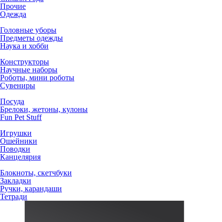
Прочие
Одежда
Головные уборы
Предметы одежды
Наука и хобби
Конструкторы
Научные наборы
Роботы, мини роботы
Сувениры
Посуда
Брелоки, жетоны, кулоны
Fun Pet Stuff
Игрушки
Ошейники
Поводки
Канцелярия
Блокноты, скетчбуки
Закладки
Ручки, карандаши
Тетради