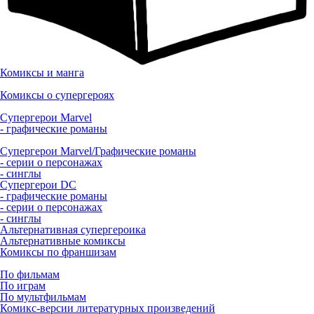
Комиксы и манга
Комиксы о супергероях
Супергерои Marvel
- графические романы
Супергерои Marvel/Графические романы
- серии о персонажах
- синглы
Супергерои DC
- графические романы
- серии о персонажах
- синглы
Альтернативная супергероика
Альтернативные комиксы
Комиксы по франшизам
По фильмам
По играм
По мультфильмам
Комикс-версии литературных произведений