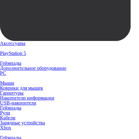
Аксессуары
PlayStation 5
Геймпады
Дополнительное оборудование
PC
Мыши
Коврики для мышек
Гарнитуры
Накопители информации
USB-накопители
Геймпады
Рули
Кабели
Зарядные устройства
Xbox
Геймпады