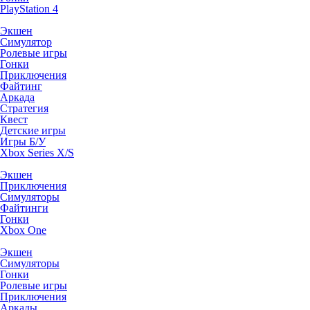
PlayStation 4
Экшен
Симулятор
Ролевые игры
Гонки
Приключения
Файтинг
Аркада
Стратегия
Квест
Детские игры
Игры Б/У
Xbox Series X/S
Экшен
Приключения
Симуляторы
Файтинги
Гонки
Xbox One
Экшен
Симуляторы
Гонки
Ролевые игры
Приключения
Аркады