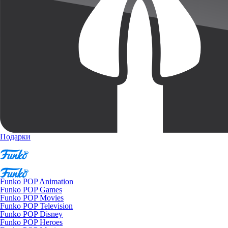
Подарки
Funko POP Animation
Funko POP Games
Funko POP Movies
Funko POP Television
Funko POP Disney
Funko POP Heroes