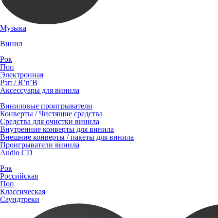
Музыка
Винил
Рок
Поп
Электронная
Рэп / R’n’B
Аксессуары для винила
Виниловые проигрыватели
Конверты / Чистящие средства
Средства для очистки винила
Внутренние конверты для винила
Внешние конверты / пакеты для винила
Проигрыватели винила
Audio CD
Рок
Российская
Поп
Классическая
Саундтреки