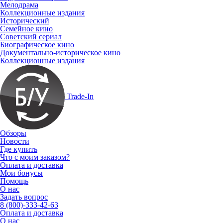
Мелодрама
Коллекционные издания
Исторический
Семейное кино
Советский сериал
Биографическое кино
Документально-историческое кино
Коллекционные издания
Trade-In
Обзоры
Новости
Где купить
Что с моим заказом?
Оплата и доставка
Мои бонусы
Помощь
О нас
Задать вопрос
8 (800)-333-42-63
Оплата и доставка
О нас