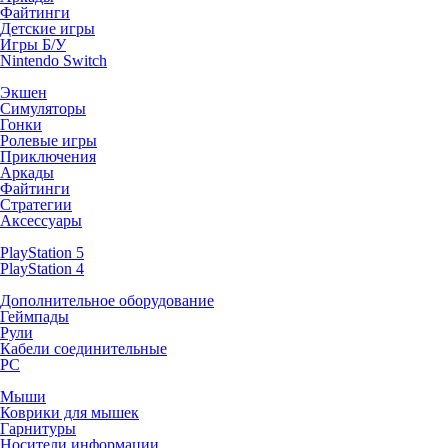
Файтинги
Детские игры
Игры Б/У
Nintendo Switch
Экшен
Симуляторы
Гонки
Ролевые игры
Приключения
Аркады
Файтинги
Стратегии
Аксессуары
PlayStation 5
PlayStation 4
Дополнительное оборудование
Геймпады
Рули
Кабели соединительные
PC
Мыши
Коврики для мышек
Гарнитуры
Носители информации