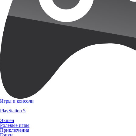
Игры и консоли
PlayStation 5
Экшен
Ролевые игры
Приключения
Гонки