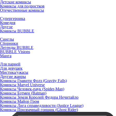
Детские комиксы
Комиксы для подростков
Отечественные комиксы
Супергероика
Комедия
Другое
Комиксы BUBBLE
Синглы
Сборники
Легенды BUBBLE
BUBBLE Visions
Манга
Для парней
Для девушек
Мистика/ужасы
Другие жанры
Комиксы Гравити Фолз (Gravity Falls)
Комиксы Marvel Universe
Комиксы Человек-паук (Spider-Man)
Комиксы Бэтмен (Batman)
Комиксы Земля Королей Федора Нечитайло
Комиксы Майор Гром
Комиксы Лига справедливости (Justice League)
Комиксы Призрачный гонщик (Ghost Rider)