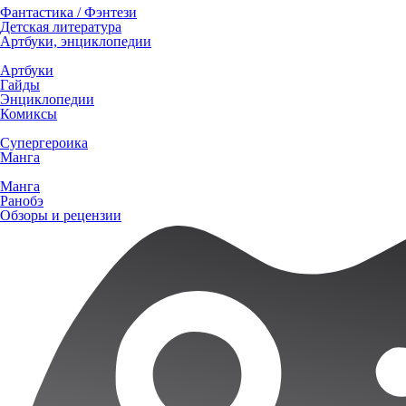
Фантастика / Фэнтези
Детская литература
Артбуки, энциклопедии
Артбуки
Гайды
Энциклопедии
Комиксы
Супергероика
Манга
Манга
Ранобэ
Обзоры и рецензии