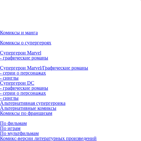
Комиксы и манга
Комиксы о супергероях
Супергерои Marvel
- графические романы
Супергерои Marvel/Графические романы
- серии о персонажах
- синглы
Супергерои DC
- графические романы
- серии о персонажах
- синглы
Альтернативная супергероика
Альтернативные комиксы
Комиксы по франшизам
По фильмам
По играм
По мультфильмам
Комикс-версии литературных произведений