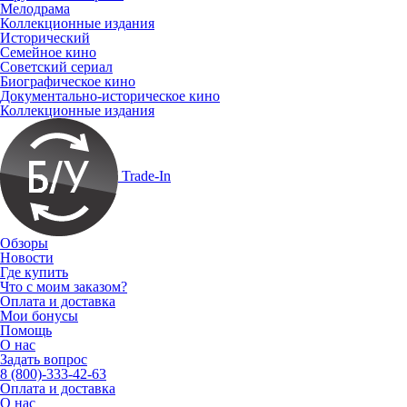
Мелодрама
Коллекционные издания
Исторический
Семейное кино
Советский сериал
Биографическое кино
Документально-историческое кино
Коллекционные издания
Trade-In
Обзоры
Новости
Где купить
Что с моим заказом?
Оплата и доставка
Мои бонусы
Помощь
О нас
Задать вопрос
8 (800)-333-42-63
Оплата и доставка
О нас