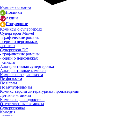
Комиксы и манга
Новинки
Акции
Популярные
Комиксы о супергероях
Супергерои Marvel
- графические романы
- серии о персонажах
- синглы
Супергерои DC
- графические романы
- серии о персонажах
- синглы
Альтернативная супергероика
Альтернативные комиксы
Комиксы по франшизам
По фильмам
По играм
По мультфильмам
Комикс-версии литературных произведений
Детские комиксы
Комиксы для подростков
Отечественные комиксы
Супергероика
Комедия