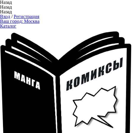
Назад
Назад
Назад
Вход
/
Регистрация
Ваш город:
Москва
Каталог