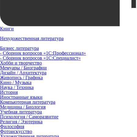
Книги
Нехудожественная литература
Бизнес литература
- Сборник вопросов «1С:Профессионал»
- Сборник вопросов «1С:Специалист»
Хобби и творчество
Мемуары / Биографии
Дизайн / Архитектура
Живопись / Графика
Кино / Музыка
Наука / Техника
История
Иностранные языки
Компьютерная литература
Медицина / Биология
Учебная литература
Психология / Саморазвитие
Религия / Эзотерика
Философия
Фотоискусство
Художественная литература