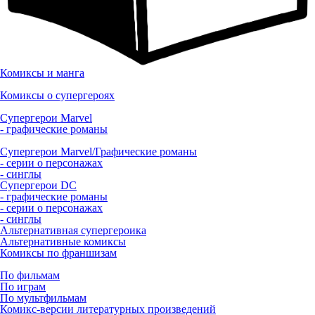
Комиксы и манга
Комиксы о супергероях
Супергерои Marvel
- графические романы
Супергерои Marvel/Графические романы
- серии о персонажах
- синглы
Супергерои DC
- графические романы
- серии о персонажах
- синглы
Альтернативная супергероика
Альтернативные комиксы
Комиксы по франшизам
По фильмам
По играм
По мультфильмам
Комикс-версии литературных произведений