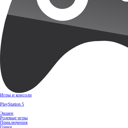
Игры и консоли
PlayStation 5
Экшен
Ролевые игры
Приключения
Гонки