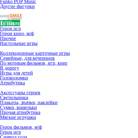
Funko POP Music
Другие фигурки
Герои игр
Герои кино, м/ф
Прочие
Настольные игры
Коллекционные карточные игры
Семейные, для вечеринок
По мотивам фильмов, игр, книг
В дорогу
Игры для детей
Головоломки
Атрибутика
Аксессуары героев
Светильники
Плакаты, значки, наклейки
Сумки, кошельки
Прочая атрибутика
Мягкие игрушки
Герои фильмов, м/ф
Герои игр
Символ года