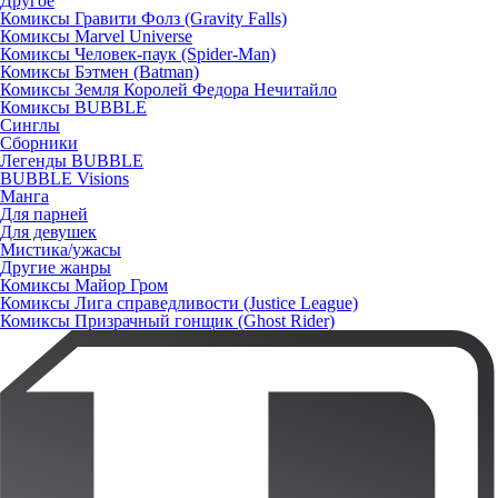
Другое
Комиксы Гравити Фолз (Gravity Falls)
Комиксы Marvel Universe
Комиксы Человек-паук (Spider-Man)
Комиксы Бэтмен (Batman)
Комиксы Земля Королей Федора Нечитайло
Комиксы BUBBLE
Синглы
Сборники
Легенды BUBBLE
BUBBLE Visions
Манга
Для парней
Для девушек
Мистика/ужасы
Другие жанры
Комиксы Майор Гром
Комиксы Лига справедливости (Justice League)
Комиксы Призрачный гонщик (Ghost Rider)