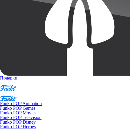
Подарки
Funko POP Animation
Funko POP Games
Funko POP Movies
Funko POP Television
Funko POP Disney
Funko POP Heroes