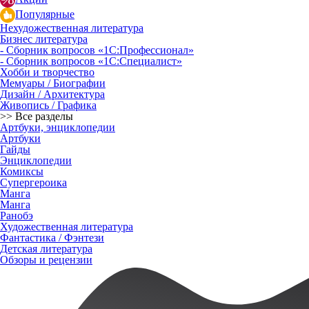
Популярные
Нехудожественная литература
Бизнес литература
- Сборник вопросов «1С:Профессионал»
- Сборник вопросов «1С:Специалист»
Хобби и творчество
Мемуары / Биографии
Дизайн / Архитектура
Живопись / Графика
>> Все разделы
Артбуки, энциклопедии
Артбуки
Гайды
Энциклопедии
Комиксы
Супергероика
Манга
Манга
Ранобэ
Художественная литература
Фантастика / Фэнтези
Детская литература
Обзоры и рецензии