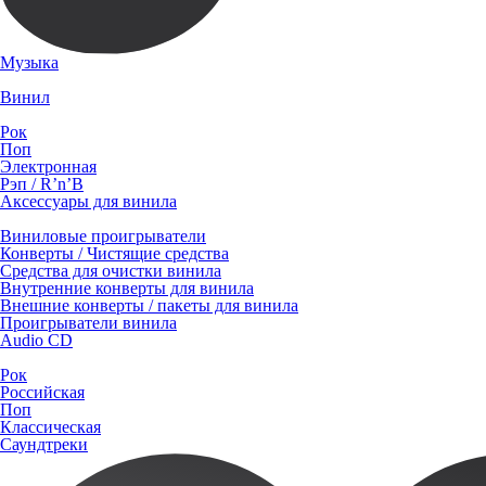
Музыка
Винил
Рок
Поп
Электронная
Рэп / R’n’B
Аксессуары для винила
Виниловые проигрыватели
Конверты / Чистящие средства
Средства для очистки винила
Внутренние конверты для винила
Внешние конверты / пакеты для винила
Проигрыватели винила
Audio CD
Рок
Российская
Поп
Классическая
Саундтреки