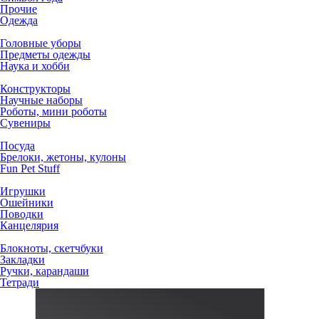
Прочие
Одежда
Головные уборы
Предметы одежды
Наука и хобби
Конструкторы
Научные наборы
Роботы, мини роботы
Сувениры
Посуда
Брелоки, жетоны, кулоны
Fun Pet Stuff
Игрушки
Ошейники
Поводки
Канцелярия
Блокноты, скетчбуки
Закладки
Ручки, карандаши
Тетради