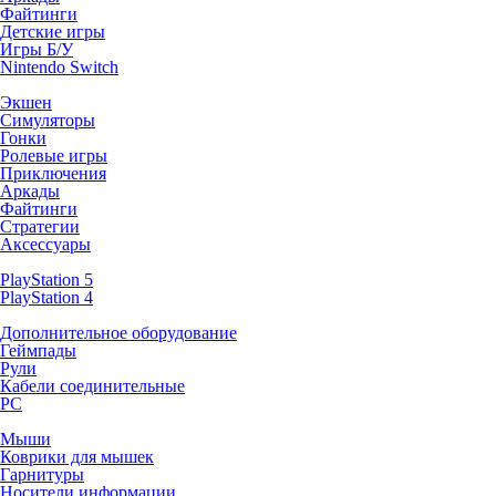
Файтинги
Детские игры
Игры Б/У
Nintendo Switch
Экшен
Симуляторы
Гонки
Ролевые игры
Приключения
Аркады
Файтинги
Стратегии
Аксессуары
PlayStation 5
PlayStation 4
Дополнительное оборудование
Геймпады
Рули
Кабели соединительные
PC
Мыши
Коврики для мышек
Гарнитуры
Носители информации