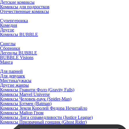
Детские комиксы
Комиксы для подростков
Отечественные комиксы
Супергероика
Комедия
Другое
Комиксы BUBBLE
Синглы
Сборники
Легенды BUBBLE
BUBBLE Visions
Манга
Для парней
Для девушек
Мистика/ужасы
Другие жанры
Комиксы Гравити Фолз (Gravity Falls)
Комиксы Marvel Universe
Комиксы Человек-паук (Spider-Man)
Комиксы Бэтмен (Batman)
Комиксы Земля Королей Федора Нечитайло
Комиксы Майор Гром
Комиксы Лига справедливости (Justice League)
Комиксы Призрачный гонщик (Ghost Rider)