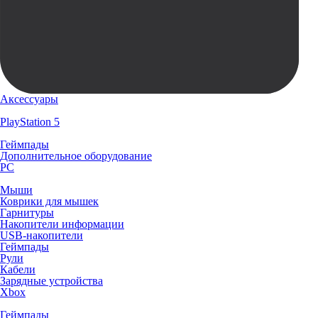
Аксессуары
PlayStation 5
Геймпады
Дополнительное оборудование
PC
Мыши
Коврики для мышек
Гарнитуры
Накопители информации
USB-накопители
Геймпады
Рули
Кабели
Зарядные устройства
Xbox
Геймпады