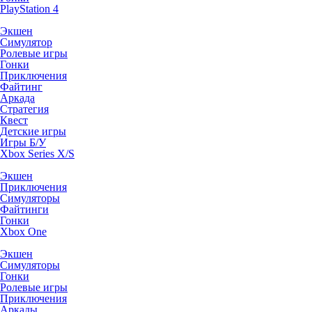
PlayStation 4
Экшен
Симулятор
Ролевые игры
Гонки
Приключения
Файтинг
Аркада
Стратегия
Квест
Детские игры
Игры Б/У
Xbox Series X/S
Экшен
Приключения
Симуляторы
Файтинги
Гонки
Xbox One
Экшен
Симуляторы
Гонки
Ролевые игры
Приключения
Аркады