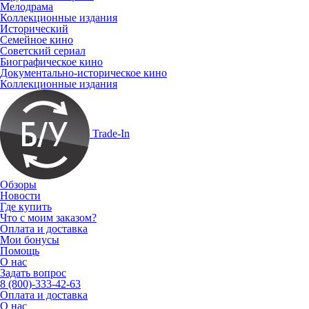
Мелодрама
Коллекционные издания
Исторический
Семейное кино
Советский сериал
Биографическое кино
Документально-историческое кино
Коллекционные издания
Trade-In
Обзоры
Новости
Где купить
Что с моим заказом?
Оплата и доставка
Мои бонусы
Помощь
О нас
Задать вопрос
8 (800)-333-42-63
Оплата и доставка
О нас