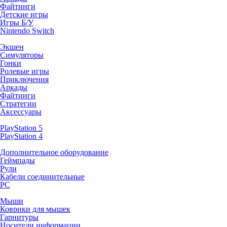
Файтинги
Детские игры
Игры Б/У
Nintendo Switch
Экшен
Симуляторы
Гонки
Ролевые игры
Приключения
Аркады
Файтинги
Стратегии
Аксессуары
PlayStation 5
PlayStation 4
Дополнительное оборудование
Геймпады
Рули
Кабели соединительные
PC
Мыши
Коврики для мышек
Гарнитуры
Носители информации