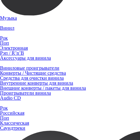
Музыка
Винил
Рок
Поп
Электронная
Рэп / R’n’B
Аксессуары для винила
Виниловые проигрыватели
Конверты / Чистящие средства
Средства для очистки винила
Внутренние конверты для винила
Внешние конверты / пакеты для винила
Проигрыватели винила
Audio CD
Рок
Российская
Поп
Классическая
Саундтреки