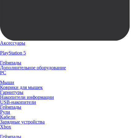
Аксессуары
PlayStation 5
Геймпады
Дополнительное оборудование
PC
Мыши
Коврики для мышек
Гарнитуры
Накопители информации
USB-накопители
Геймпады
Рули
Кабели
Зарядные устройства
Xbox
Геймпады