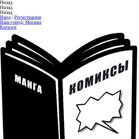
Назад
Назад
Назад
Вход
/
Регистрация
Ваш город:
Москва
Каталог