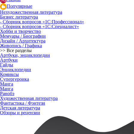
Популярные
Нехудожественная литература
Бизнес литература
- Сборник вопросов «1С:Профессионал»
- Сборник вопросов «1С:Специалист»
Хобби и творчество
Мемуары / Биографии
Дизайн / Архитектура
Живопись / Графика
>> Все разделы
Артбуки, энциклопедии
Артбуки
Гайды
Энциклопедии
Комиксы
Супергероика
Манга
Манга
Ранобэ
Художественная литература
Фантастика / Фэнтези
Детская литература
Обзоры и рецензии