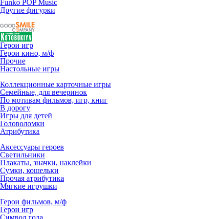
Funko POP Music
Другие фигурки
Герои игр
Герои кино, м/ф
Прочие
Настольные игры
Коллекционные карточные игры
Семейные, для вечеринок
По мотивам фильмов, игр, книг
В дорогу
Игры для детей
Головоломки
Атрибутика
Аксессуары героев
Светильники
Плакаты, значки, наклейки
Сумки, кошельки
Прочая атрибутика
Мягкие игрушки
Герои фильмов, м/ф
Герои игр
Символ года