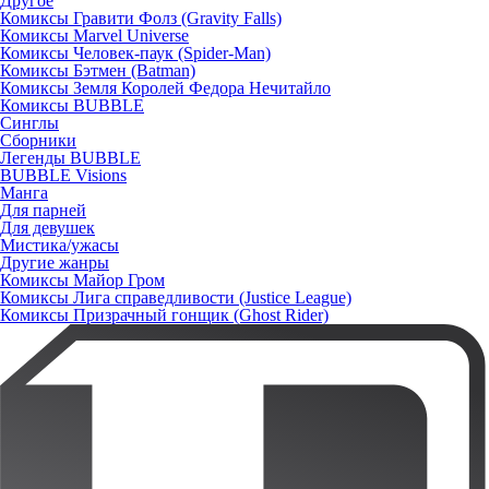
Другое
Комиксы Гравити Фолз (Gravity Falls)
Комиксы Marvel Universe
Комиксы Человек-паук (Spider-Man)
Комиксы Бэтмен (Batman)
Комиксы Земля Королей Федора Нечитайло
Комиксы BUBBLE
Синглы
Сборники
Легенды BUBBLE
BUBBLE Visions
Манга
Для парней
Для девушек
Мистика/ужасы
Другие жанры
Комиксы Майор Гром
Комиксы Лига справедливости (Justice League)
Комиксы Призрачный гонщик (Ghost Rider)