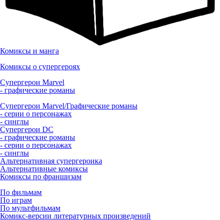
Комиксы и манга
Комиксы о супергероях
Супергерои Marvel
- графические романы
Супергерои Marvel/Графические романы
- серии о персонажах
- синглы
Супергерои DC
- графические романы
- серии о персонажах
- синглы
Альтернативная супергероика
Альтернативные комиксы
Комиксы по франшизам
По фильмам
По играм
По мультфильмам
Комикс-версии литературных произведений