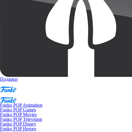
Подарки
Funko POP Animation
Funko POP Games
Funko POP Movies
Funko POP Television
Funko POP Disney
Funko POP Heroes