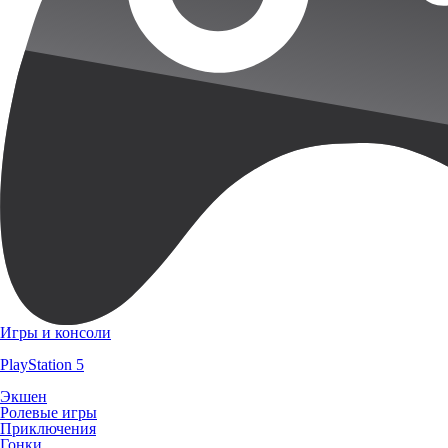
Игры и консоли
PlayStation 5
Экшен
Ролевые игры
Приключения
Гонки