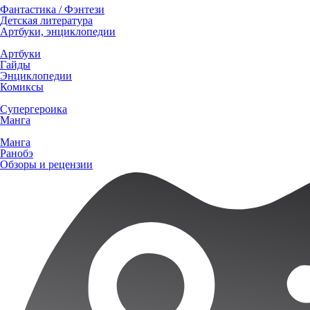
Фантастика / Фэнтези
Детская литература
Артбуки, энциклопедии
Артбуки
Гайды
Энциклопедии
Комиксы
Супергероика
Манга
Манга
Ранобэ
Обзоры и рецензии