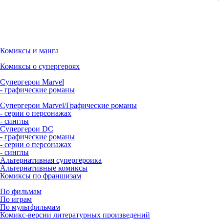
Комиксы и манга
Комиксы о супергероях
Супергерои Marvel
- графические романы
Супергерои Marvel/Графические романы
- серии о персонажах
- синглы
Супергерои DC
- графические романы
- серии о персонажах
- синглы
Альтернативная супергероика
Альтернативные комиксы
Комиксы по франшизам
По фильмам
По играм
По мультфильмам
Комикс-версии литературных произведений