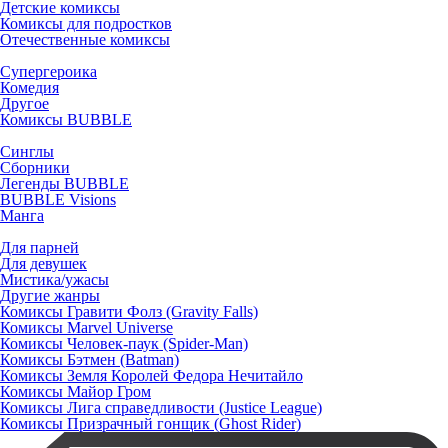
Детские комиксы
Комиксы для подростков
Отечественные комиксы
Супергероика
Комедия
Другое
Комиксы BUBBLE
Синглы
Сборники
Легенды BUBBLE
BUBBLE Visions
Манга
Для парней
Для девушек
Мистика/ужасы
Другие жанры
Комиксы Гравити Фолз (Gravity Falls)
Комиксы Marvel Universe
Комиксы Человек-паук (Spider-Man)
Комиксы Бэтмен (Batman)
Комиксы Земля Королей Федора Нечитайло
Комиксы Майор Гром
Комиксы Лига справедливости (Justice League)
Комиксы Призрачный гонщик (Ghost Rider)