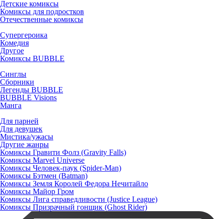
Детские комиксы
Комиксы для подростков
Отечественные комиксы
Супергероика
Комедия
Другое
Комиксы BUBBLE
Синглы
Сборники
Легенды BUBBLE
BUBBLE Visions
Манга
Для парней
Для девушек
Мистика/ужасы
Другие жанры
Комиксы Гравити Фолз (Gravity Falls)
Комиксы Marvel Universe
Комиксы Человек-паук (Spider-Man)
Комиксы Бэтмен (Batman)
Комиксы Земля Королей Федора Нечитайло
Комиксы Майор Гром
Комиксы Лига справедливости (Justice League)
Комиксы Призрачный гонщик (Ghost Rider)