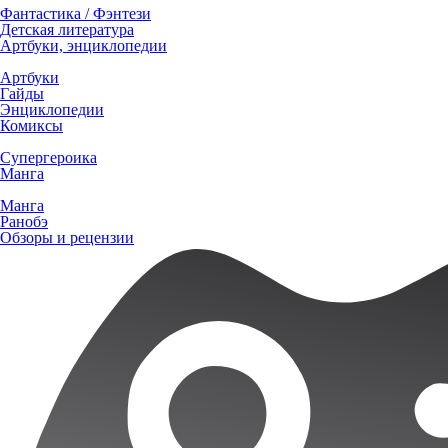
Фантастика / Фэнтези
Детская литература
Артбуки, энциклопедии
Артбуки
Гайды
Энциклопедии
Комиксы
Супергероика
Манга
Манга
Ранобэ
Обзоры и рецензии