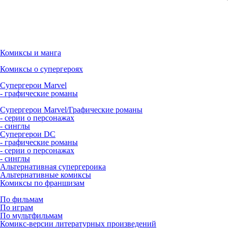
Комиксы и манга
Комиксы о супергероях
Супергерои Marvel
- графические романы
Супергерои Marvel/Графические романы
- серии о персонажах
- синглы
Супергерои DC
- графические романы
- серии о персонажах
- синглы
Альтернативная супергероика
Альтернативные комиксы
Комиксы по франшизам
По фильмам
По играм
По мультфильмам
Комикс-версии литературных произведений