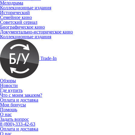
Мелодрама
Коллекционные издания
Исторический
Семейное кино
Советский сериал
Биографическое кино
Документально-историческое кино
Коллекционные издания
Trade-In
Обзоры
Новости
Где купить
Что с моим заказом?
Оплата и доставка
Мои бонусы
Помощь
О нас
Задать вопрос
8 (800)-333-42-63
Оплата и доставка
О нас