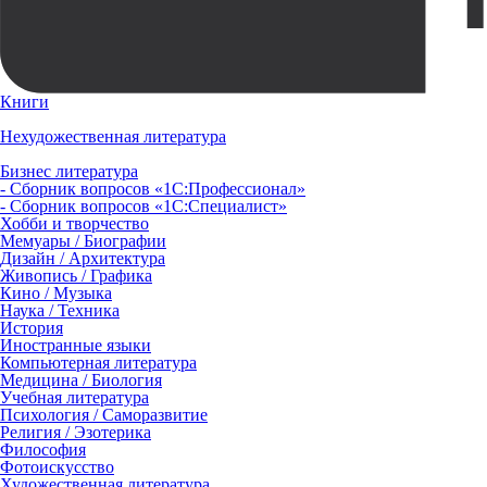
Книги
Нехудожественная литература
Бизнес литература
- Сборник вопросов «1С:Профессионал»
- Сборник вопросов «1С:Специалист»
Хобби и творчество
Мемуары / Биографии
Дизайн / Архитектура
Живопись / Графика
Кино / Музыка
Наука / Техника
История
Иностранные языки
Компьютерная литература
Медицина / Биология
Учебная литература
Психология / Саморазвитие
Религия / Эзотерика
Философия
Фотоискусство
Художественная литература