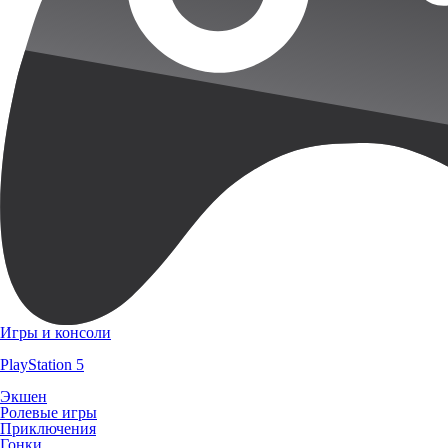
Игры и консоли
PlayStation 5
Экшен
Ролевые игры
Приключения
Гонки