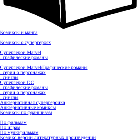
Комиксы и манга
Комиксы о супергероях
Супергерои Marvel
- графические романы
Супергерои Marvel/Графические романы
- серии о персонажах
- синглы
Супергерои DC
- графические романы
- серии о персонажах
- синглы
Альтернативная супергероика
Альтернативные комиксы
Комиксы по франшизам
По фильмам
По играм
По мультфильмам
Комикс-версии литературных произведений