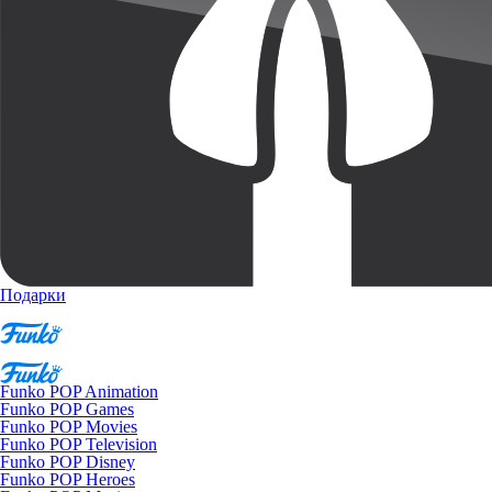
Подарки
Funko POP Animation
Funko POP Games
Funko POP Movies
Funko POP Television
Funko POP Disney
Funko POP Heroes