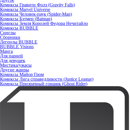
Другое
Комиксы Гравити Фолз (Gravity Falls)
Комиксы Marvel Universe
Комиксы Человек-паук (Spider-Man)
Комиксы Бэтмен (Batman)
Комиксы Земля Королей Федора Нечитайло
Комиксы BUBBLE
Синглы
Сборники
Легенды BUBBLE
BUBBLE Visions
Манга
Для парней
Для девушек
Мистика/ужасы
Другие жанры
Комиксы Майор Гром
Комиксы Лига справедливости (Justice League)
Комиксы Призрачный гонщик (Ghost Rider)