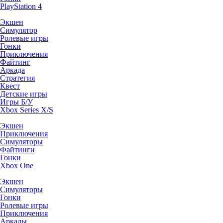
PlayStation 4
Экшен
Симулятор
Ролевые игры
Гонки
Приключения
Файтинг
Аркада
Стратегия
Квест
Детские игры
Игры Б/У
Xbox Series X/S
Экшен
Приключения
Симуляторы
Файтинги
Гонки
Xbox One
Экшен
Симуляторы
Гонки
Ролевые игры
Приключения
Аркады