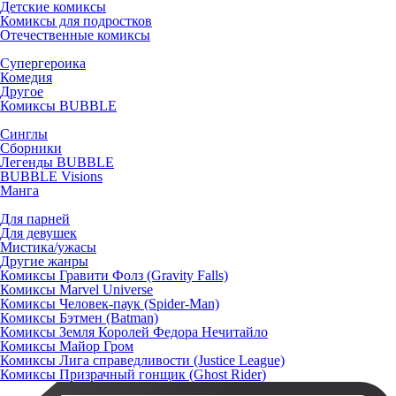
Детские комиксы
Комиксы для подростков
Отечественные комиксы
Супергероика
Комедия
Другое
Комиксы BUBBLE
Синглы
Сборники
Легенды BUBBLE
BUBBLE Visions
Манга
Для парней
Для девушек
Мистика/ужасы
Другие жанры
Комиксы Гравити Фолз (Gravity Falls)
Комиксы Marvel Universe
Комиксы Человек-паук (Spider-Man)
Комиксы Бэтмен (Batman)
Комиксы Земля Королей Федора Нечитайло
Комиксы Майор Гром
Комиксы Лига справедливости (Justice League)
Комиксы Призрачный гонщик (Ghost Rider)