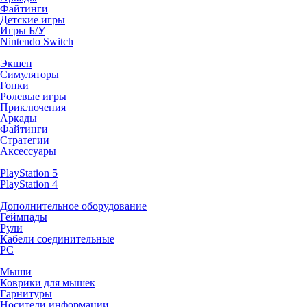
Файтинги
Детские игры
Игры Б/У
Nintendo Switch
Экшен
Симуляторы
Гонки
Ролевые игры
Приключения
Аркады
Файтинги
Стратегии
Аксессуары
PlayStation 5
PlayStation 4
Дополнительное оборудование
Геймпады
Рули
Кабели соединительные
PC
Мыши
Коврики для мышек
Гарнитуры
Носители информации