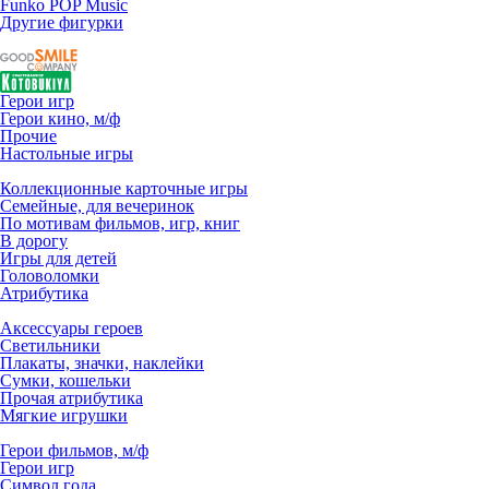
Funko POP Music
Другие фигурки
Герои игр
Герои кино, м/ф
Прочие
Настольные игры
Коллекционные карточные игры
Семейные, для вечеринок
По мотивам фильмов, игр, книг
В дорогу
Игры для детей
Головоломки
Атрибутика
Аксессуары героев
Светильники
Плакаты, значки, наклейки
Сумки, кошельки
Прочая атрибутика
Мягкие игрушки
Герои фильмов, м/ф
Герои игр
Символ года