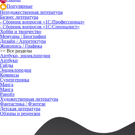
Популярные
Нехудожественная литература
Бизнес литература
- Сборник вопросов «1С:Профессионал»
- Сборник вопросов «1С:Специалист»
Хобби и творчество
Мемуары / Биографии
Дизайн / Архитектура
Живопись / Графика
>> Все разделы
Артбуки, энциклопедии
Артбуки
Гайды
Энциклопедии
Комиксы
Супергероика
Манга
Манга
Ранобэ
Художественная литература
Фантастика / Фэнтези
Детская литература
Обзоры и рецензии