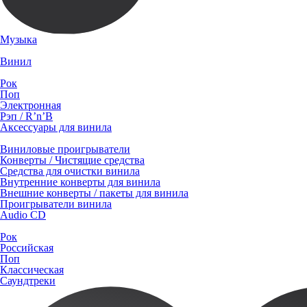
Музыка
Винил
Рок
Поп
Электронная
Рэп / R’n’B
Аксессуары для винила
Виниловые проигрыватели
Конверты / Чистящие средства
Средства для очистки винила
Внутренние конверты для винила
Внешние конверты / пакеты для винила
Проигрыватели винила
Audio CD
Рок
Российская
Поп
Классическая
Саундтреки