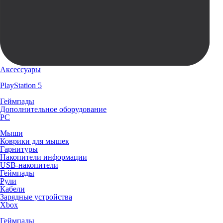
Аксессуары
PlayStation 5
Геймпады
Дополнительное оборудование
PC
Мыши
Коврики для мышек
Гарнитуры
Накопители информации
USB-накопители
Геймпады
Рули
Кабели
Зарядные устройства
Xbox
Геймпады