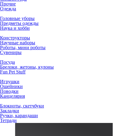
Прочие
Одежда
Головные уборы
Предметы одежды
Наука и хобби
Конструкторы
Научные наборы
Роботы, мини роботы
Сувениры
Посуда
Брелоки, жетоны, кулоны
Fun Pet Stuff
Игрушки
Ошейники
Поводки
Канцелярия
Блокноты, скетчбуки
Закладки
Ручки, карандаши
Тетради