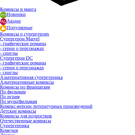
Комиксы и манга
Новинки
Акции
Популярные
Комиксы о супергероях
Супергерои Marvel
- графические романы
- серии о персонажах
- синглы
Супергерои DC
- графические романы
- серии о персонажах
- синглы
Альтернативная супергероика
Альтернативные комиксы
Комиксы по франшизам
По фильмам
По играм
По мультфильмам
Комикс-версии литературных произведений
Детские комиксы
Комиксы для подростков
Отечественные комиксы
Супергероика
Комедия