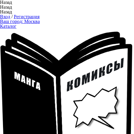
Назад
Назад
Назад
Вход
/
Регистрация
Ваш город:
Москва
Каталог