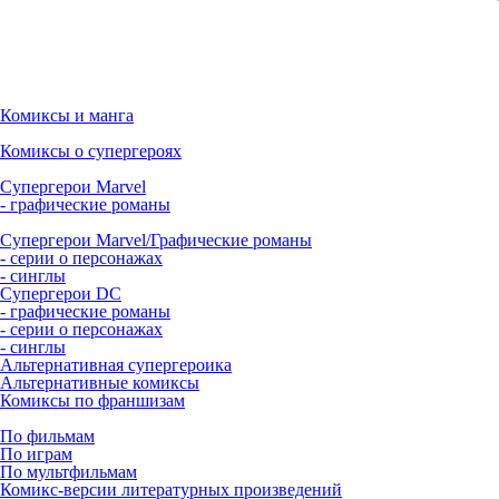
Комиксы и манга
Комиксы о супергероях
Супергерои Marvel
- графические романы
Супергерои Marvel/Графические романы
- серии о персонажах
- синглы
Супергерои DC
- графические романы
- серии о персонажах
- синглы
Альтернативная супергероика
Альтернативные комиксы
Комиксы по франшизам
По фильмам
По играм
По мультфильмам
Комикс-версии литературных произведений