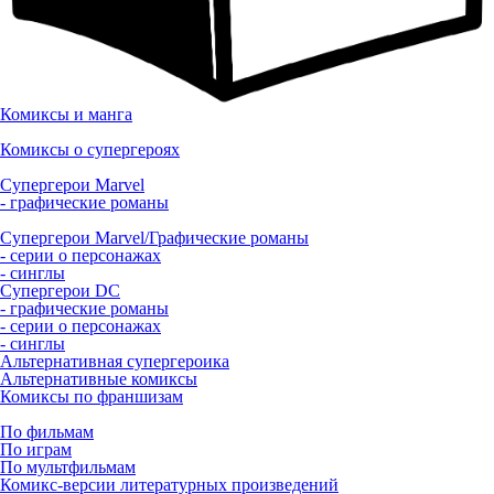
Комиксы и манга
Комиксы о супергероях
Супергерои Marvel
- графические романы
Супергерои Marvel/Графические романы
- серии о персонажах
- синглы
Супергерои DC
- графические романы
- серии о персонажах
- синглы
Альтернативная супергероика
Альтернативные комиксы
Комиксы по франшизам
По фильмам
По играм
По мультфильмам
Комикс-версии литературных произведений