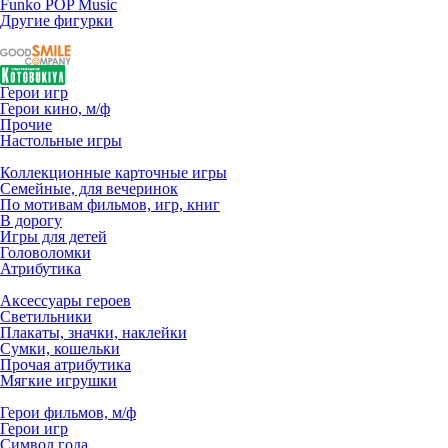
Funko POP Music
Другие фигурки
Герои игр
Герои кино, м/ф
Прочие
Настольные игры
Коллекционные карточные игры
Семейные, для вечеринок
По мотивам фильмов, игр, книг
В дорогу
Игры для детей
Головоломки
Атрибутика
Аксессуары героев
Светильники
Плакаты, значки, наклейки
Сумки, кошельки
Прочая атрибутика
Мягкие игрушки
Герои фильмов, м/ф
Герои игр
Символ года