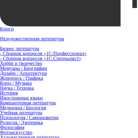
Книги
Нехудожественная литература
Бизнес литература
- Сборник вопросов «1С:Профессионал»
- Сборник вопросов «1С:Специалист»
Хобби и творчество
Мемуары / Биографии
Дизайн / Архитектура
Живопись / Графика
Кино / Музыка
Наука / Техника
История
Иностранные языки
Компьютерная литература
Медицина / Биология
Учебная литература
Психология / Саморазвитие
Религия / Эзотерика
Философия
Фотоискусство
Художественная литература