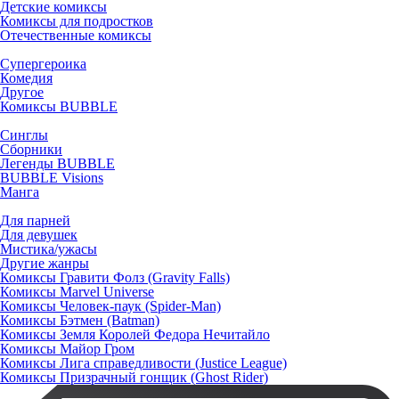
Детские комиксы
Комиксы для подростков
Отечественные комиксы
Супергероика
Комедия
Другое
Комиксы BUBBLE
Синглы
Сборники
Легенды BUBBLE
BUBBLE Visions
Манга
Для парней
Для девушек
Мистика/ужасы
Другие жанры
Комиксы Гравити Фолз (Gravity Falls)
Комиксы Marvel Universe
Комиксы Человек-паук (Spider-Man)
Комиксы Бэтмен (Batman)
Комиксы Земля Королей Федора Нечитайло
Комиксы Майор Гром
Комиксы Лига справедливости (Justice League)
Комиксы Призрачный гонщик (Ghost Rider)