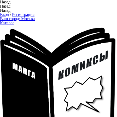
Назад
Назад
Назад
Вход
/
Регистрация
Ваш город:
Москва
Каталог