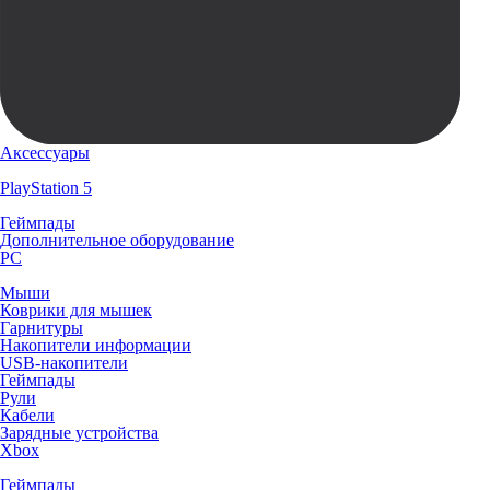
Аксессуары
PlayStation 5
Геймпады
Дополнительное оборудование
PC
Мыши
Коврики для мышек
Гарнитуры
Накопители информации
USB-накопители
Геймпады
Рули
Кабели
Зарядные устройства
Xbox
Геймпады