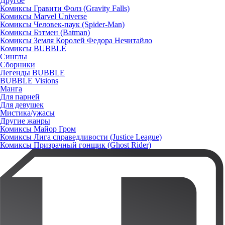
Другое
Комиксы Гравити Фолз (Gravity Falls)
Комиксы Marvel Universe
Комиксы Человек-паук (Spider-Man)
Комиксы Бэтмен (Batman)
Комиксы Земля Королей Федора Нечитайло
Комиксы BUBBLE
Синглы
Сборники
Легенды BUBBLE
BUBBLE Visions
Манга
Для парней
Для девушек
Мистика/ужасы
Другие жанры
Комиксы Майор Гром
Комиксы Лига справедливости (Justice League)
Комиксы Призрачный гонщик (Ghost Rider)