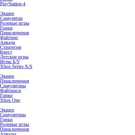
PlayStation 4
Экшен
Симулятор
Ролевые игры
Гонки
Приключения
Файтинг
Аркада
Стратегия
Квест
Детские игры
Игры Б/У
Xbox Series X/S
Экшен
Приключения
Симуляторы
Файтинги
Гонки
Xbox One
Экшен
Симуляторы
Гонки
Ролевые игры
Приключения
Аркады