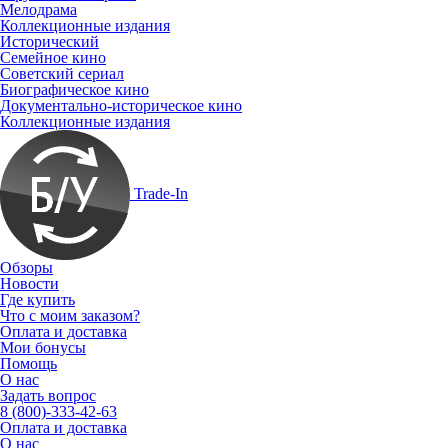
Мелодрама
Коллекционные издания
Исторический
Семейное кино
Советский сериал
Биографическое кино
Документально-историческое кино
Коллекционные издания
Trade-In
Обзоры
Новости
Где купить
Что с моим заказом?
Оплата и доставка
Мои бонусы
Помощь
О нас
Задать вопрос
8 (800)-333-42-63
Оплата и доставка
О нас