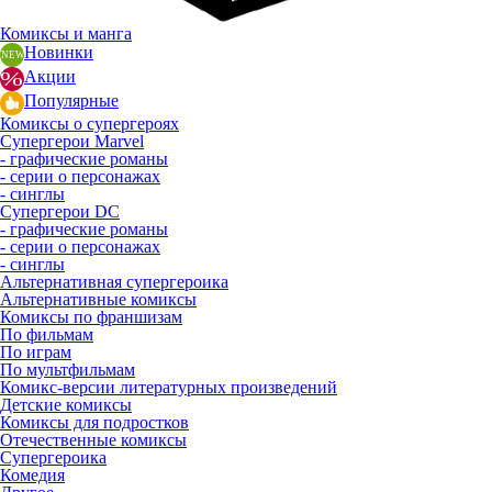
Комиксы и манга
Новинки
Акции
Популярные
Комиксы о супергероях
Супергерои Marvel
- графические романы
- серии о персонажах
- синглы
Супергерои DC
- графические романы
- серии о персонажах
- синглы
Альтернативная супергероика
Альтернативные комиксы
Комиксы по франшизам
По фильмам
По играм
По мультфильмам
Комикс-версии литературных произведений
Детские комиксы
Комиксы для подростков
Отечественные комиксы
Супергероика
Комедия