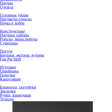
Прочие
Одежда
Головные уборы
Предметы одежды
Наука и хобби
Конструкторы
Научные наборы
Роботы, мини роботы
Сувениры
Посуда
Брелоки, жетоны, кулоны
Fun Pet Stuff
Игрушки
Ошейники
Поводки
Канцелярия
Блокноты, скетчбуки
Закладки
Ручки, карандаши
Тетради