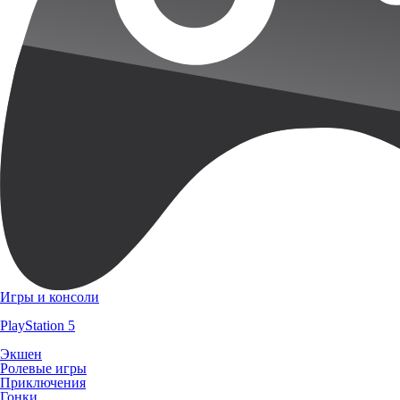
Игры и консоли
PlayStation 5
Экшен
Ролевые игры
Приключения
Гонки