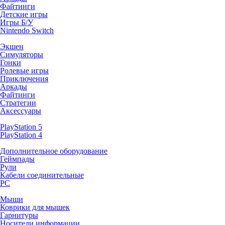
Файтинги
Детские игры
Игры Б/У
Nintendo Switch
Экшен
Симуляторы
Гонки
Ролевые игры
Приключения
Аркады
Файтинги
Стратегии
Аксессуары
PlayStation 5
PlayStation 4
Дополнительное оборудование
Геймпады
Рули
Кабели соединительные
PC
Мыши
Коврики для мышек
Гарнитуры
Носители информации