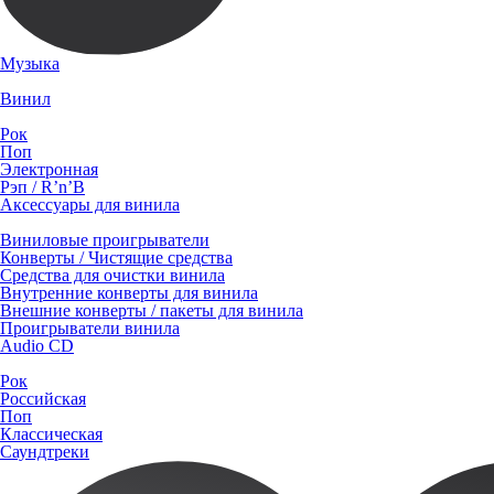
Музыка
Винил
Рок
Поп
Электронная
Рэп / R’n’B
Аксессуары для винила
Виниловые проигрыватели
Конверты / Чистящие средства
Средства для очистки винила
Внутренние конверты для винила
Внешние конверты / пакеты для винила
Проигрыватели винила
Audio CD
Рок
Российская
Поп
Классическая
Саундтреки