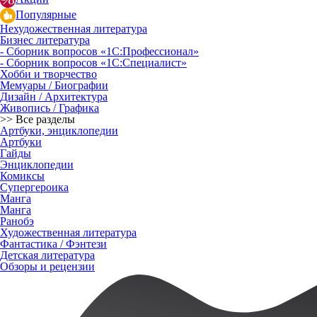
Популярные
Нехудожественная литература
Бизнес литература
- Сборник вопросов «1С:Профессионал»
- Сборник вопросов «1С:Специалист»
Хобби и творчество
Мемуары / Биографии
Дизайн / Архитектура
Живопись / Графика
>> Все разделы
Артбуки, энциклопедии
Артбуки
Гайды
Энциклопедии
Комиксы
Супергероика
Манга
Манга
Ранобэ
Художественная литература
Фантастика / Фэнтези
Детская литература
Обзоры и рецензии