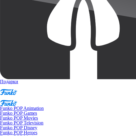
Подарки
Funko POP Animation
Funko POP Games
Funko POP Movies
Funko POP Television
Funko POP Disney
Funko POP Heroes