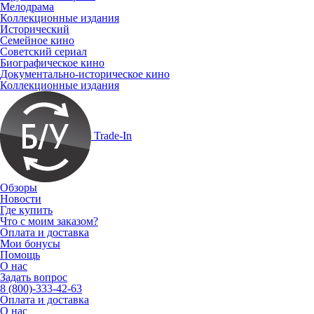
Мелодрама
Коллекционные издания
Исторический
Семейное кино
Советский сериал
Биографическое кино
Документально-историческое кино
Коллекционные издания
Trade-In
Обзоры
Новости
Где купить
Что с моим заказом?
Оплата и доставка
Мои бонусы
Помощь
О нас
Задать вопрос
8 (800)-333-42-63
Оплата и доставка
О нас