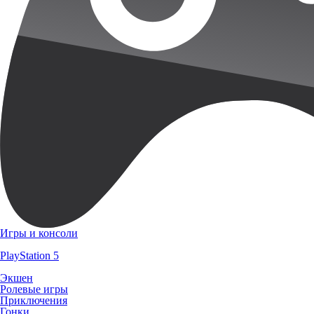
Игры и консоли
PlayStation 5
Экшен
Ролевые игры
Приключения
Гонки