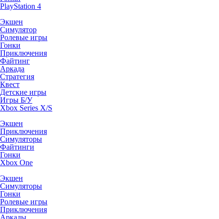
PlayStation 4
Экшен
Симулятор
Ролевые игры
Гонки
Приключения
Файтинг
Аркада
Стратегия
Квест
Детские игры
Игры Б/У
Xbox Series X/S
Экшен
Приключения
Симуляторы
Файтинги
Гонки
Xbox One
Экшен
Симуляторы
Гонки
Ролевые игры
Приключения
Аркады