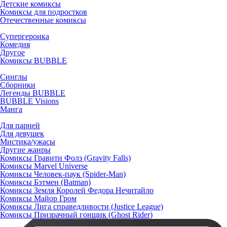
Детские комиксы
Комиксы для подростков
Отечественные комиксы
Супергероика
Комедия
Другое
Комиксы BUBBLE
Синглы
Сборники
Легенды BUBBLE
BUBBLE Visions
Манга
Для парней
Для девушек
Мистика/ужасы
Другие жанры
Комиксы Гравити Фолз (Gravity Falls)
Комиксы Marvel Universe
Комиксы Человек-паук (Spider-Man)
Комиксы Бэтмен (Batman)
Комиксы Земля Королей Федора Нечитайло
Комиксы Майор Гром
Комиксы Лига справедливости (Justice League)
Комиксы Призрачный гонщик (Ghost Rider)