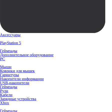
Аксессуары
PlayStation 5
Геймпады
Дополнительное оборудование
PC
Мыши
Коврики для мышек
Гарнитуры
Накопители информации
USB-накопители
Геймпады
Рули
Кабели
Зарядные устройства
Xbox
Геймпады