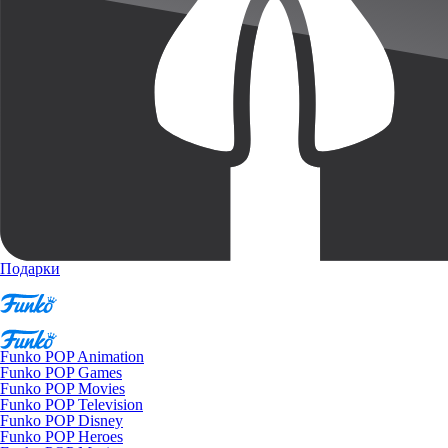
Подарки
Funko POP Animation
Funko POP Games
Funko POP Movies
Funko POP Television
Funko POP Disney
Funko POP Heroes