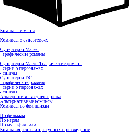
Комиксы и манга
Комиксы о супергероях
Супергерои Marvel
- графические романы
Супергерои Marvel/Графические романы
- серии о персонажах
- синглы
Супергерои DC
- графические романы
- серии о персонажах
- синглы
Альтернативная супергероика
Альтернативные комиксы
Комиксы по франшизам
По фильмам
По играм
По мультфильмам
Комикс-версии литературных произведений