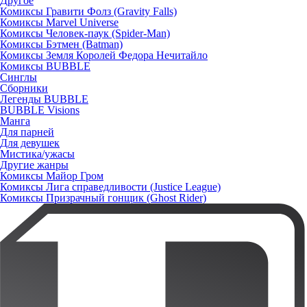
Другое
Комиксы Гравити Фолз (Gravity Falls)
Комиксы Marvel Universe
Комиксы Человек-паук (Spider-Man)
Комиксы Бэтмен (Batman)
Комиксы Земля Королей Федора Нечитайло
Комиксы BUBBLE
Синглы
Сборники
Легенды BUBBLE
BUBBLE Visions
Манга
Для парней
Для девушек
Мистика/ужасы
Другие жанры
Комиксы Майор Гром
Комиксы Лига справедливости (Justice League)
Комиксы Призрачный гонщик (Ghost Rider)