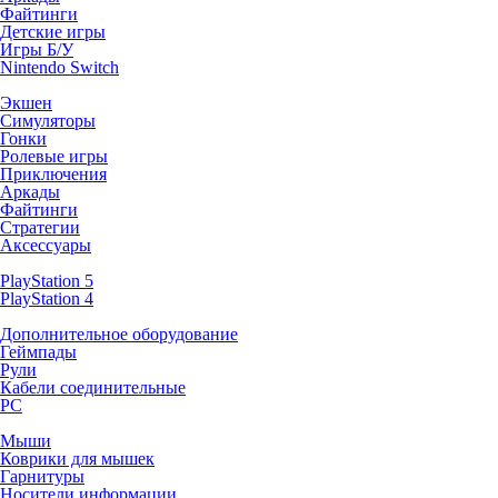
Файтинги
Детские игры
Игры Б/У
Nintendo Switch
Экшен
Симуляторы
Гонки
Ролевые игры
Приключения
Аркады
Файтинги
Стратегии
Аксессуары
PlayStation 5
PlayStation 4
Дополнительное оборудование
Геймпады
Рули
Кабели соединительные
PC
Мыши
Коврики для мышек
Гарнитуры
Носители информации