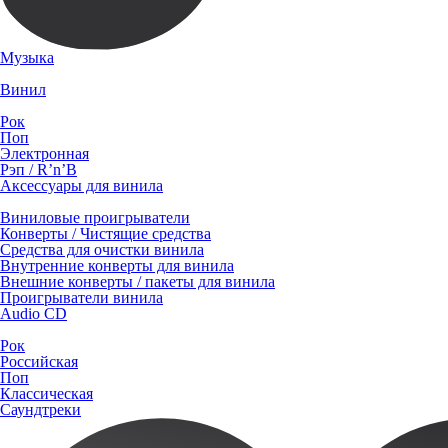
Музыка
Винил
Рок
Поп
Электронная
Рэп / R’n’B
Аксессуары для винила
Виниловые проигрыватели
Конверты / Чистящие средства
Средства для очистки винила
Внутренние конверты для винила
Внешние конверты / пакеты для винила
Проигрыватели винила
Audio CD
Рок
Российская
Поп
Классическая
Саундтреки