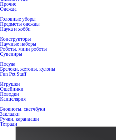
Прочие
Одежда
Головные уборы
Предметы одежды
Наука и хобби
Конструкторы
Научные наборы
Роботы, мини роботы
Сувениры
Посуда
Брелоки, жетоны, кулоны
Fun Pet Stuff
Игрушки
Ошейники
Поводки
Канцелярия
Блокноты, скетчбуки
Закладки
Ручки, карандаши
Тетради