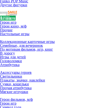
Funko POP Music
Другие фигурки
Герои игр
Герои кино, м/ф
Прочие
Настольные игры
Коллекционные карточные игры
Семейные, для вечеринок
По мотивам фильмов, игр, книг
В дорогу
Игры для детей
Головоломки
Атрибутика
Аксессуары героев
Светильники
Плакаты, значки, наклейки
Сумки, кошельки
Прочая атрибутика
Мягкие игрушки
Герои фильмов, м/ф
Герои игр
Символ года