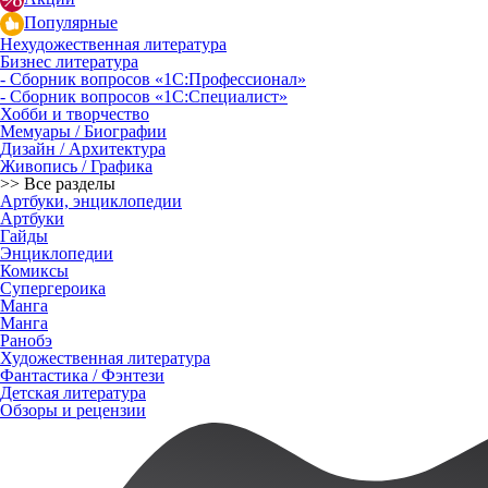
Популярные
Нехудожественная литература
Бизнес литература
- Сборник вопросов «1С:Профессионал»
- Сборник вопросов «1С:Специалист»
Хобби и творчество
Мемуары / Биографии
Дизайн / Архитектура
Живопись / Графика
>> Все разделы
Артбуки, энциклопедии
Артбуки
Гайды
Энциклопедии
Комиксы
Супергероика
Манга
Манга
Ранобэ
Художественная литература
Фантастика / Фэнтези
Детская литература
Обзоры и рецензии