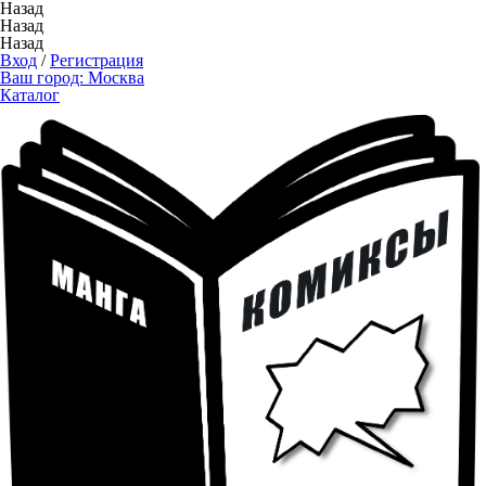
Назад
Назад
Назад
Вход
/
Регистрация
Ваш город:
Москва
Каталог