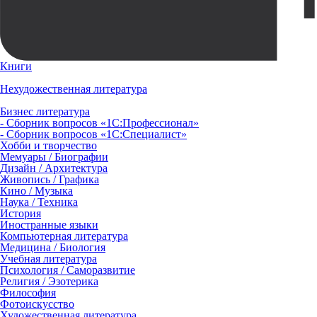
Книги
Нехудожественная литература
Бизнес литература
- Сборник вопросов «1С:Профессионал»
- Сборник вопросов «1С:Специалист»
Хобби и творчество
Мемуары / Биографии
Дизайн / Архитектура
Живопись / Графика
Кино / Музыка
Наука / Техника
История
Иностранные языки
Компьютерная литература
Медицина / Биология
Учебная литература
Психология / Саморазвитие
Религия / Эзотерика
Философия
Фотоискусство
Художественная литература