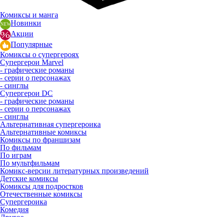
Комиксы и манга
Новинки
Акции
Популярные
Комиксы о супергероях
Супергерои Marvel
- графические романы
- серии о персонажах
- синглы
Супергерои DC
- графические романы
- серии о персонажах
- синглы
Альтернативная супергероика
Альтернативные комиксы
Комиксы по франшизам
По фильмам
По играм
По мультфильмам
Комикс-версии литературных произведений
Детские комиксы
Комиксы для подростков
Отечественные комиксы
Супергероика
Комедия