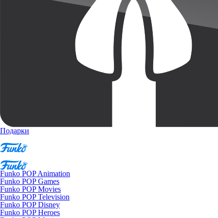
Подарки
Funko POP Animation
Funko POP Games
Funko POP Movies
Funko POP Television
Funko POP Disney
Funko POP Heroes