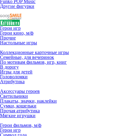
Funko POP Music
Другие фигурки
Герои игр
Герои кино, м/ф
Прочие
Настольные игры
Коллекционные карточные игры
Семейные, для вечеринок
По мотивам фильмов, игр, книг
В дорогу
Игры для детей
Головоломки
Атрибутика
Аксессуары героев
Светильники
Плакаты, значки, наклейки
Сумки, кошельки
Прочая атрибутика
Мягкие игрушки
Герои фильмов, м/ф
Герои игр
Символ года