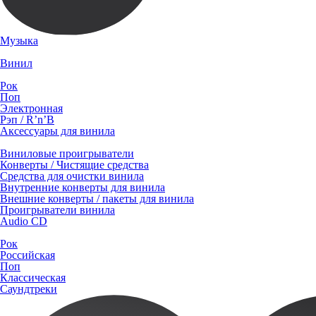
Музыка
Винил
Рок
Поп
Электронная
Рэп / R’n’B
Аксессуары для винила
Виниловые проигрыватели
Конверты / Чистящие средства
Средства для очистки винила
Внутренние конверты для винила
Внешние конверты / пакеты для винила
Проигрыватели винила
Audio CD
Рок
Российская
Поп
Классическая
Саундтреки