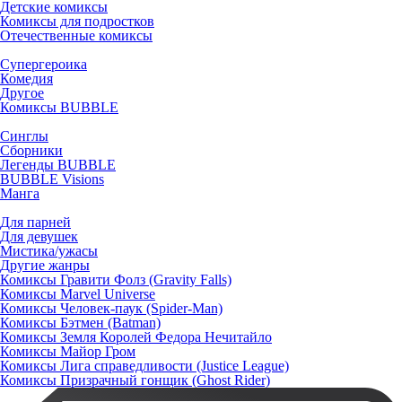
Детские комиксы
Комиксы для подростков
Отечественные комиксы
Супергероика
Комедия
Другое
Комиксы BUBBLE
Синглы
Сборники
Легенды BUBBLE
BUBBLE Visions
Манга
Для парней
Для девушек
Мистика/ужасы
Другие жанры
Комиксы Гравити Фолз (Gravity Falls)
Комиксы Marvel Universe
Комиксы Человек-паук (Spider-Man)
Комиксы Бэтмен (Batman)
Комиксы Земля Королей Федора Нечитайло
Комиксы Майор Гром
Комиксы Лига справедливости (Justice League)
Комиксы Призрачный гонщик (Ghost Rider)