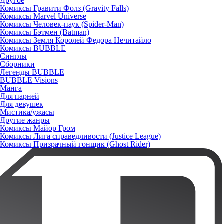
Другое
Комиксы Гравити Фолз (Gravity Falls)
Комиксы Marvel Universe
Комиксы Человек-паук (Spider-Man)
Комиксы Бэтмен (Batman)
Комиксы Земля Королей Федора Нечитайло
Комиксы BUBBLE
Синглы
Сборники
Легенды BUBBLE
BUBBLE Visions
Манга
Для парней
Для девушек
Мистика/ужасы
Другие жанры
Комиксы Майор Гром
Комиксы Лига справедливости (Justice League)
Комиксы Призрачный гонщик (Ghost Rider)