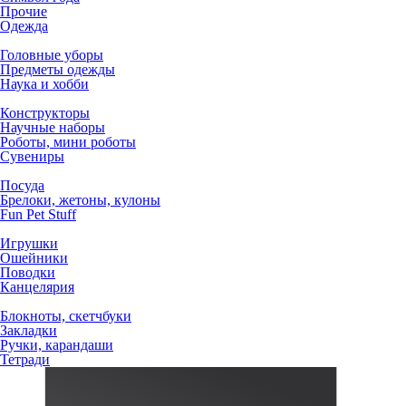
Прочие
Одежда
Головные уборы
Предметы одежды
Наука и хобби
Конструкторы
Научные наборы
Роботы, мини роботы
Сувениры
Посуда
Брелоки, жетоны, кулоны
Fun Pet Stuff
Игрушки
Ошейники
Поводки
Канцелярия
Блокноты, скетчбуки
Закладки
Ручки, карандаши
Тетради