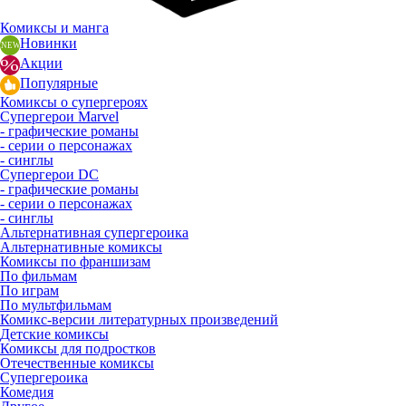
Комиксы и манга
Новинки
Акции
Популярные
Комиксы о супергероях
Супергерои Marvel
- графические романы
- серии о персонажах
- синглы
Супергерои DC
- графические романы
- серии о персонажах
- синглы
Альтернативная супергероика
Альтернативные комиксы
Комиксы по франшизам
По фильмам
По играм
По мультфильмам
Комикс-версии литературных произведений
Детские комиксы
Комиксы для подростков
Отечественные комиксы
Супергероика
Комедия