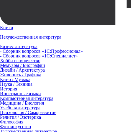
Книги
Нехудожественная литература
Бизнес литература
- Сборник вопросов «1С:Профессионал»
- Сборник вопросов «1С:Специалист»
Хобби и творчество
Мемуары / Биографии
Дизайн / Архитектура
Живопись / Графика
Кино / Музыка
Наука / Техника
История
Иностранные языки
Компьютерная литература
Медицина / Биология
Учебная литература
Психология / Саморазвитие
Религия / Эзотерика
Философия
Фотоискусство
Художественная литература