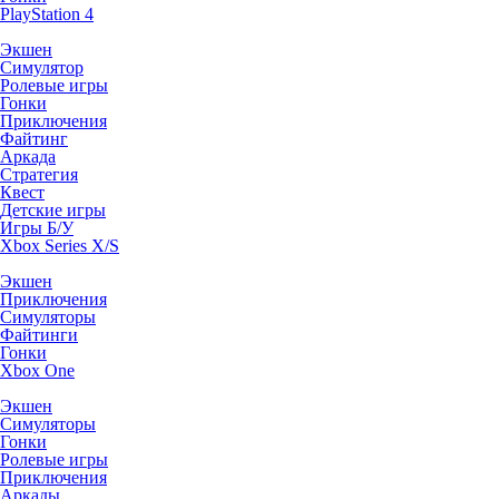
PlayStation 4
Экшен
Симулятор
Ролевые игры
Гонки
Приключения
Файтинг
Аркада
Стратегия
Квест
Детские игры
Игры Б/У
Xbox Series X/S
Экшен
Приключения
Симуляторы
Файтинги
Гонки
Xbox One
Экшен
Симуляторы
Гонки
Ролевые игры
Приключения
Аркады