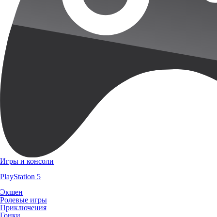
Игры и консоли
PlayStation 5
Экшен
Ролевые игры
Приключения
Гонки