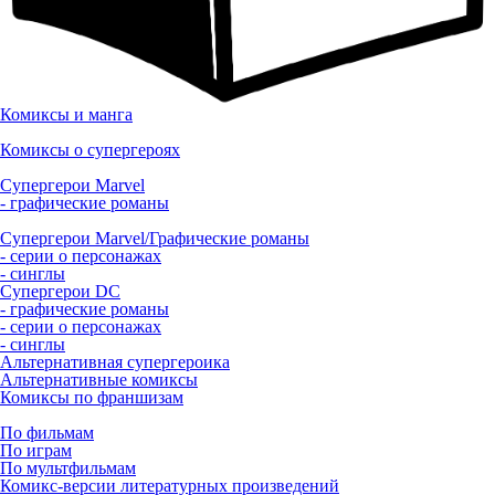
Комиксы и манга
Комиксы о супергероях
Супергерои Marvel
- графические романы
Супергерои Marvel/Графические романы
- серии о персонажах
- синглы
Супергерои DC
- графические романы
- серии о персонажах
- синглы
Альтернативная супергероика
Альтернативные комиксы
Комиксы по франшизам
По фильмам
По играм
По мультфильмам
Комикс-версии литературных произведений