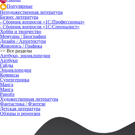
Популярные
Нехудожественная литература
Бизнес литература
- Сборник вопросов «1С:Профессионал»
- Сборник вопросов «1С:Специалист»
Хобби и творчество
Мемуары / Биографии
Дизайн / Архитектура
Живопись / Графика
>> Все разделы
Артбуки, энциклопедии
Артбуки
Гайды
Энциклопедии
Комиксы
Супергероика
Манга
Манга
Ранобэ
Художественная литература
Фантастика / Фэнтези
Детская литература
Обзоры и рецензии