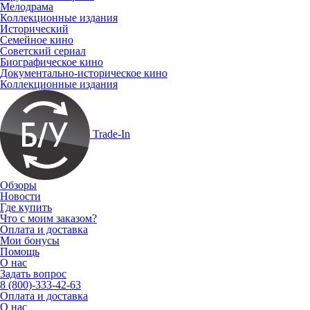
Мелодрама
Коллекционные издания
Исторический
Семейное кино
Советский сериал
Биографическое кино
Документально-историческое кино
Коллекционные издания
Trade-In
Обзоры
Новости
Где купить
Что с моим заказом?
Оплата и доставка
Мои бонусы
Помощь
О нас
Задать вопрос
8 (800)-333-42-63
Оплата и доставка
О нас