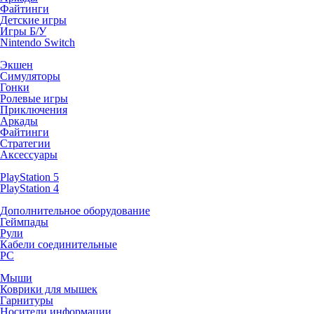
Файтинги
Детские игры
Игры Б/У
Nintendo Switch
Экшен
Симуляторы
Гонки
Ролевые игры
Приключения
Аркады
Файтинги
Стратегии
Аксессуары
PlayStation 5
PlayStation 4
Дополнительное оборудование
Геймпады
Рули
Кабели соединительные
PC
Мыши
Коврики для мышек
Гарнитуры
Носители информации