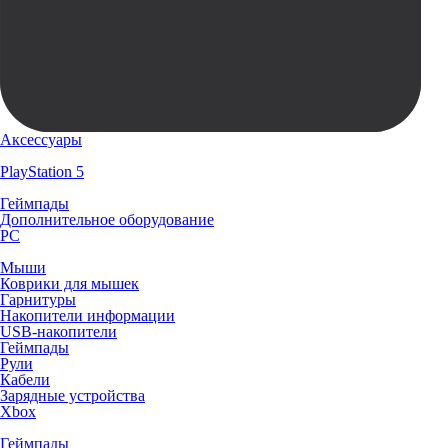
Аксессуары
PlayStation 5
Геймпады
Дополнительное оборудование
PC
Мыши
Коврики для мышек
Гарнитуры
Накопители информации
USB-накопители
Геймпады
Рули
Кабели
Зарядные устройства
Xbox
Геймпады