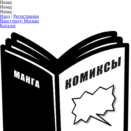
Назад
Назад
Назад
Вход
/
Регистрация
Ваш город:
Москва
Каталог