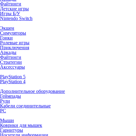
Файтинги
Детские игры
Игры Б/У
Nintendo Switch
Экшен
Симуляторы
Гонки
Ролевые игры
Приключения
Аркады
Файтинги
Стратегии
Аксессуары
PlayStation 5
PlayStation 4
Дополнительное оборудование
Геймпады
Рули
Кабели соединительные
PC
Мыши
Коврики для мышек
Гарнитуры
Носители информации