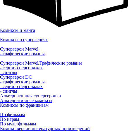
Комиксы и манга
Комиксы о супергероях
Супергерои Marvel
- графические романы
Супергерои Marvel/Графические романы
- серии о персонажах
- синглы
Супергерои DC
- графические романы
- серии о персонажах
- синглы
Альтернативная супергероика
Альтернативные комиксы
Комиксы по франшизам
По фильмам
По играм
По мультфильмам
Комикс-версии литературных произведений