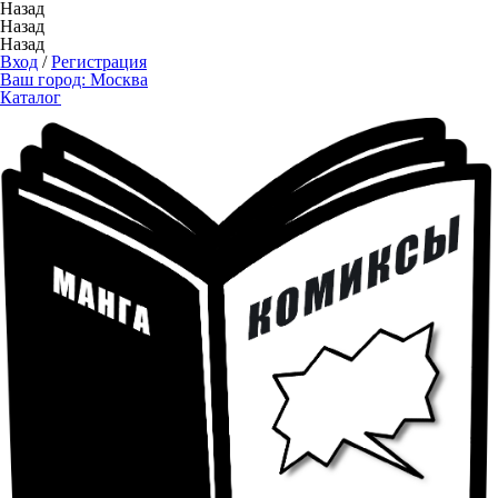
Назад
Назад
Назад
Вход
/
Регистрация
Ваш город:
Москва
Каталог