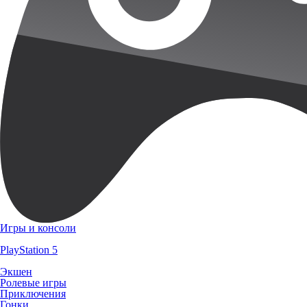
Игры и консоли
PlayStation 5
Экшен
Ролевые игры
Приключения
Гонки