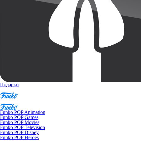
Подарки
Funko POP Animation
Funko POP Games
Funko POP Movies
Funko POP Television
Funko POP Disney
Funko POP Heroes