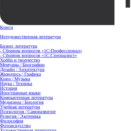
Книги
Нехудожественная литература
Бизнес литература
- Сборник вопросов «1С:Профессионал»
- Сборник вопросов «1С:Специалист»
Хобби и творчество
Мемуары / Биографии
Дизайн / Архитектура
Живопись / Графика
Кино / Музыка
Наука / Техника
История
Иностранные языки
Компьютерная литература
Медицина / Биология
Учебная литература
Психология / Саморазвитие
Религия / Эзотерика
Философия
Фотоискусство
Художественная литература