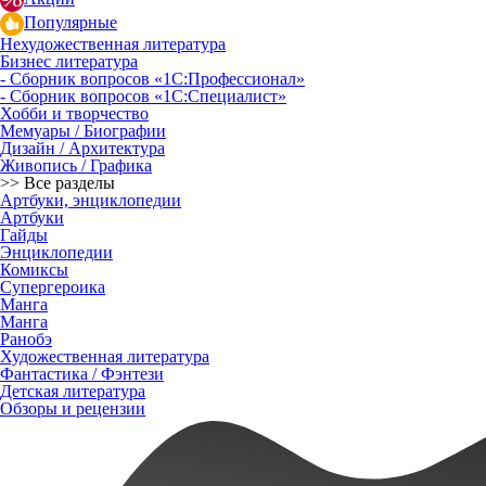
Популярные
Нехудожественная литература
Бизнес литература
- Сборник вопросов «1С:Профессионал»
- Сборник вопросов «1С:Специалист»
Хобби и творчество
Мемуары / Биографии
Дизайн / Архитектура
Живопись / Графика
>> Все разделы
Артбуки, энциклопедии
Артбуки
Гайды
Энциклопедии
Комиксы
Супергероика
Манга
Манга
Ранобэ
Художественная литература
Фантастика / Фэнтези
Детская литература
Обзоры и рецензии