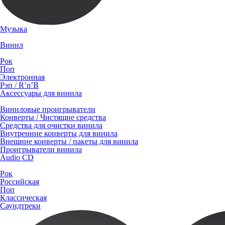
Музыка
Винил
Рок
Поп
Электронная
Рэп / R’n’B
Аксессуары для винила
Виниловые проигрыватели
Конверты / Чистящие средства
Средства для очистки винила
Внутренние конверты для винила
Внешние конверты / пакеты для винила
Проигрыватели винила
Audio CD
Рок
Российская
Поп
Классическая
Саундтреки