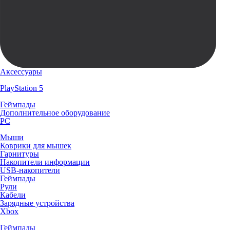
Аксессуары
PlayStation 5
Геймпады
Дополнительное оборудование
PC
Мыши
Коврики для мышек
Гарнитуры
Накопители информации
USB-накопители
Геймпады
Рули
Кабели
Зарядные устройства
Xbox
Геймпады