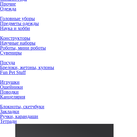
Прочие
Одежда
Головные уборы
Предметы одежды
Наука и хобби
Конструкторы
Научные наборы
Роботы, мини роботы
Сувениры
Посуда
Брелоки, жетоны, кулоны
Fun Pet Stuff
Игрушки
Ошейники
Поводки
Канцелярия
Блокноты, скетчбуки
Закладки
Ручки, карандаши
Тетради