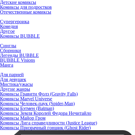
Детские комиксы
Комиксы для подростков
Отечественные комиксы
Супергероика
Комедия
Другое
Комиксы BUBBLE
Синглы
Сборники
Легенды BUBBLE
BUBBLE Visions
Манга
Для парней
Для девушек
Мистика/ужасы
Другие жанры
Комиксы Гравити Фолз (Gravity Falls)
Комиксы Marvel Universe
Комиксы Человек-паук (Spider-Man)
Комиксы Бэтмен (Batman)
Комиксы Земля Королей Федора Нечитайло
Комиксы Майор Гром
Комиксы Лига справедливости (Justice League)
Комиксы Призрачный гонщик (Ghost Rider)