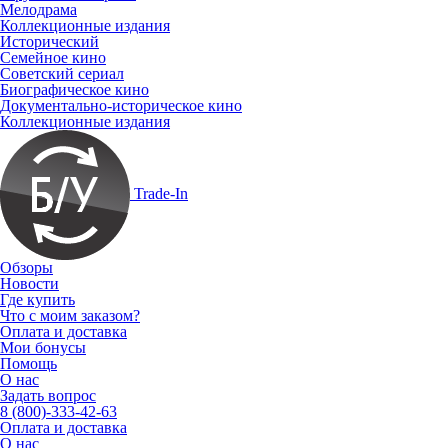
Мелодрама
Коллекционные издания
Исторический
Семейное кино
Советский сериал
Биографическое кино
Документально-историческое кино
Коллекционные издания
Trade-In
Обзоры
Новости
Где купить
Что с моим заказом?
Оплата и доставка
Мои бонусы
Помощь
О нас
Задать вопрос
8 (800)-333-42-63
Оплата и доставка
О нас