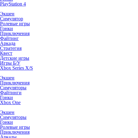
PlayStation 4
Экшен
Симулятор
Ролевые игры
Гонки
Приключения
Файтинг
Аркада
Стратегия
Квест
Детские игры
Игры Б/У
Xbox Series X/S
Экшен
Приключения
Симуляторы
Файтинги
Гонки
Xbox One
Экшен
Симуляторы
Гонки
Ролевые игры
Приключения
Аркады