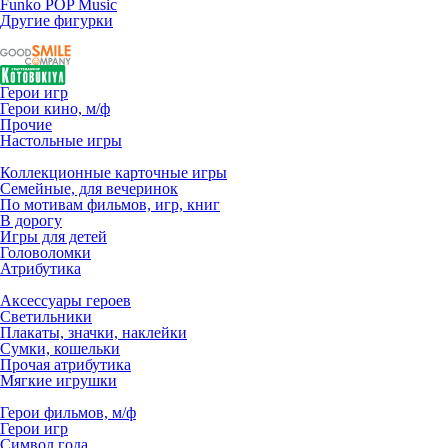
Funko POP Music
Другие фигурки
Герои игр
Герои кино, м/ф
Прочие
Настольные игры
Коллекционные карточные игры
Семейные, для вечеринок
По мотивам фильмов, игр, книг
В дорогу
Игры для детей
Головоломки
Атрибутика
Аксессуары героев
Светильники
Плакаты, значки, наклейки
Сумки, кошельки
Прочая атрибутика
Мягкие игрушки
Герои фильмов, м/ф
Герои игр
Символ года