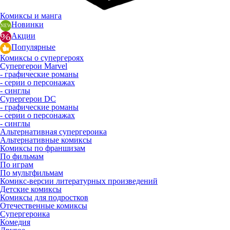
Комиксы и манга
Новинки
Акции
Популярные
Комиксы о супергероях
Супергерои Marvel
- графические романы
- серии о персонажах
- синглы
Супергерои DC
- графические романы
- серии о персонажах
- синглы
Альтернативная супергероика
Альтернативные комиксы
Комиксы по франшизам
По фильмам
По играм
По мультфильмам
Комикс-версии литературных произведений
Детские комиксы
Комиксы для подростков
Отечественные комиксы
Супергероика
Комедия