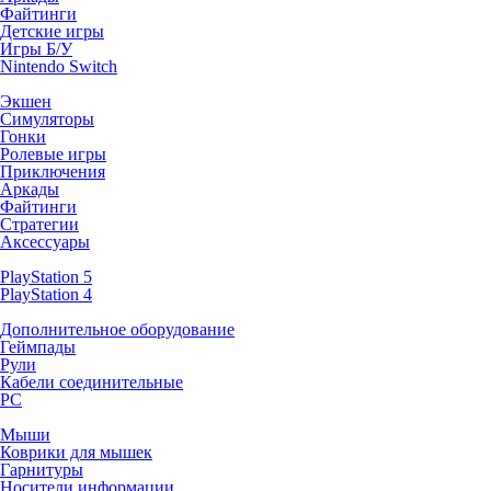
Файтинги
Детские игры
Игры Б/У
Nintendo Switch
Экшен
Симуляторы
Гонки
Ролевые игры
Приключения
Аркады
Файтинги
Стратегии
Аксессуары
PlayStation 5
PlayStation 4
Дополнительное оборудование
Геймпады
Рули
Кабели соединительные
PC
Мыши
Коврики для мышек
Гарнитуры
Носители информации