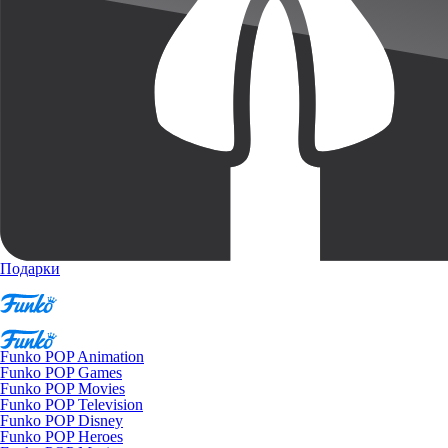
Подарки
Funko POP Animation
Funko POP Games
Funko POP Movies
Funko POP Television
Funko POP Disney
Funko POP Heroes