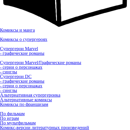
Комиксы и манга
Комиксы о супергероях
Супергерои Marvel
- графические романы
Супергерои Marvel/Графические романы
- серии о персонажах
- синглы
Супергерои DC
- графические романы
- серии о персонажах
- синглы
Альтернативная супергероика
Альтернативные комиксы
Комиксы по франшизам
По фильмам
По играм
По мультфильмам
Комикс-версии литературных произведений