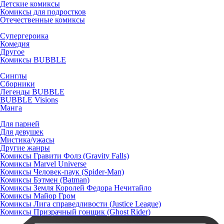
Детские комиксы
Комиксы для подростков
Отечественные комиксы
Супергероика
Комедия
Другое
Комиксы BUBBLE
Синглы
Сборники
Легенды BUBBLE
BUBBLE Visions
Манга
Для парней
Для девушек
Мистика/ужасы
Другие жанры
Комиксы Гравити Фолз (Gravity Falls)
Комиксы Marvel Universe
Комиксы Человек-паук (Spider-Man)
Комиксы Бэтмен (Batman)
Комиксы Земля Королей Федора Нечитайло
Комиксы Майор Гром
Комиксы Лига справедливости (Justice League)
Комиксы Призрачный гонщик (Ghost Rider)