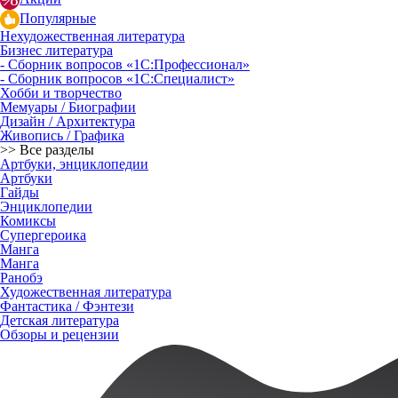
Популярные
Нехудожественная литература
Бизнес литература
- Сборник вопросов «1С:Профессионал»
- Сборник вопросов «1С:Специалист»
Хобби и творчество
Мемуары / Биографии
Дизайн / Архитектура
Живопись / Графика
>> Все разделы
Артбуки, энциклопедии
Артбуки
Гайды
Энциклопедии
Комиксы
Супергероика
Манга
Манга
Ранобэ
Художественная литература
Фантастика / Фэнтези
Детская литература
Обзоры и рецензии