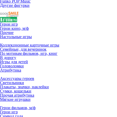
Funko POP Music
Другие фигурки
Герои игр
Герои кино, м/ф
Прочие
Настольные игры
Коллекционные карточные игры
Семейные, для вечеринок
По мотивам фильмов, игр, книг
В дорогу
Игры для детей
Головоломки
Атрибутика
Аксессуары героев
Светильники
Плакаты, значки, наклейки
Сумки, кошельки
Прочая атрибутика
Мягкие игрушки
Герои фильмов, м/ф
Герои игр
Символ года