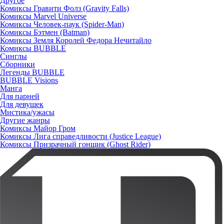
Другое
Комиксы Гравити Фолз (Gravity Falls)
Комиксы Marvel Universe
Комиксы Человек-паук (Spider-Man)
Комиксы Бэтмен (Batman)
Комиксы Земля Королей Федора Нечитайло
Комиксы BUBBLE
Синглы
Сборники
Легенды BUBBLE
BUBBLE Visions
Манга
Для парней
Для девушек
Мистика/ужасы
Другие жанры
Комиксы Майор Гром
Комиксы Лига справедливости (Justice League)
Комиксы Призрачный гонщик (Ghost Rider)