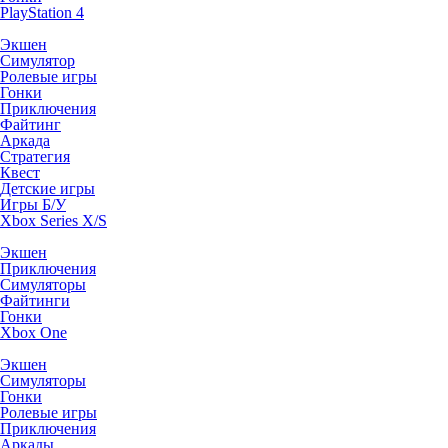
PlayStation 4
Экшен
Симулятор
Ролевые игры
Гонки
Приключения
Файтинг
Аркада
Стратегия
Квест
Детские игры
Игры Б/У
Xbox Series X/S
Экшен
Приключения
Симуляторы
Файтинги
Гонки
Xbox One
Экшен
Симуляторы
Гонки
Ролевые игры
Приключения
Аркады