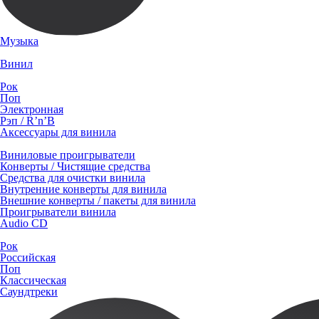
Музыка
Винил
Рок
Поп
Электронная
Рэп / R’n’B
Аксессуары для винила
Виниловые проигрыватели
Конверты / Чистящие средства
Средства для очистки винила
Внутренние конверты для винила
Внешние конверты / пакеты для винила
Проигрыватели винила
Audio CD
Рок
Российская
Поп
Классическая
Саундтреки