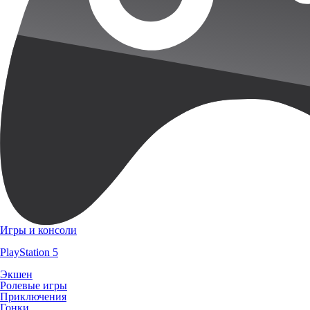
Игры и консоли
PlayStation 5
Экшен
Ролевые игры
Приключения
Гонки