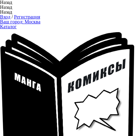
Назад
Назад
Назад
Вход
/
Регистрация
Ваш город:
Москва
Каталог