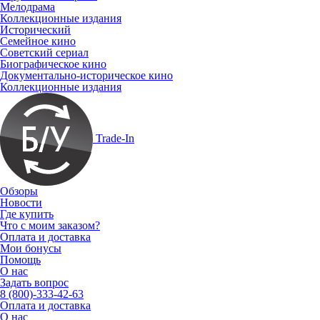
Мелодрама
Коллекционные издания
Исторический
Семейное кино
Советский сериал
Биографическое кино
Документально-историческое кино
Коллекционные издания
Trade-In
Обзоры
Новости
Где купить
Что с моим заказом?
Оплата и доставка
Мои бонусы
Помощь
О нас
Задать вопрос
8 (800)-333-42-63
Оплата и доставка
О нас