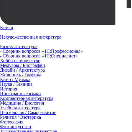
Книги
Нехудожественная литература
Бизнес литература
- Сборник вопросов «1С:Профессионал»
- Сборник вопросов «1С:Специалист»
Хобби и творчество
Мемуары / Биографии
Дизайн / Архитектура
Живопись / Графика
Кино / Музыка
Наука / Техника
История
Иностранные языки
Компьютерная литература
Медицина / Биология
Учебная литература
Психология / Саморазвитие
Религия / Эзотерика
Философия
Фотоискусство
Художественная литература