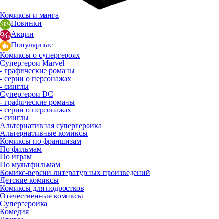
Комиксы и манга
Новинки
Акции
Популярные
Комиксы о супергероях
Супергерои Marvel
- графические романы
- серии о персонажах
- синглы
Супергерои DC
- графические романы
- серии о персонажах
- синглы
Альтернативная супергероика
Альтернативные комиксы
Комиксы по франшизам
По фильмам
По играм
По мультфильмам
Комикс-версии литературных произведений
Детские комиксы
Комиксы для подростков
Отечественные комиксы
Супергероика
Комедия