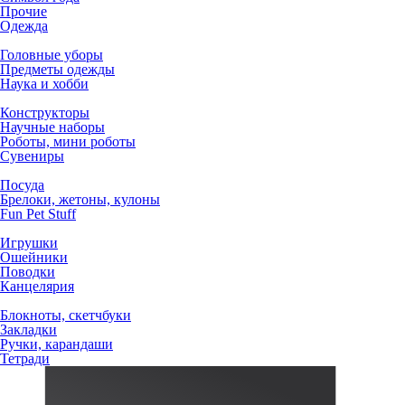
Прочие
Одежда
Головные уборы
Предметы одежды
Наука и хобби
Конструкторы
Научные наборы
Роботы, мини роботы
Сувениры
Посуда
Брелоки, жетоны, кулоны
Fun Pet Stuff
Игрушки
Ошейники
Поводки
Канцелярия
Блокноты, скетчбуки
Закладки
Ручки, карандаши
Тетради