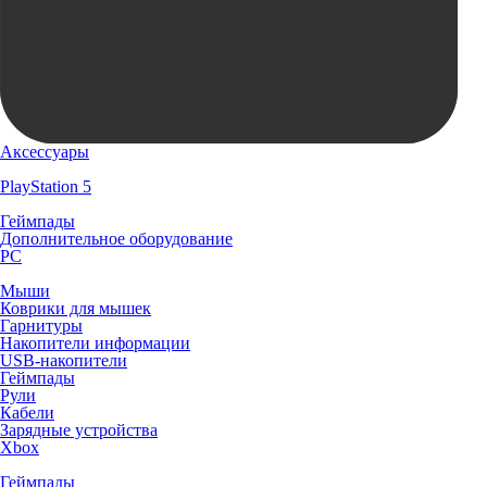
Аксессуары
PlayStation 5
Геймпады
Дополнительное оборудование
PC
Мыши
Коврики для мышек
Гарнитуры
Накопители информации
USB-накопители
Геймпады
Рули
Кабели
Зарядные устройства
Xbox
Геймпады