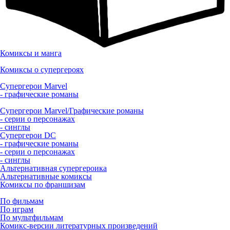
Комиксы и манга
Комиксы о супергероях
Супергерои Marvel
- графические романы
Супергерои Marvel/Графические романы
- серии о персонажах
- синглы
Супергерои DC
- графические романы
- серии о персонажах
- синглы
Альтернативная супергероика
Альтернативные комиксы
Комиксы по франшизам
По фильмам
По играм
По мультфильмам
Комикс-версии литературных произведений