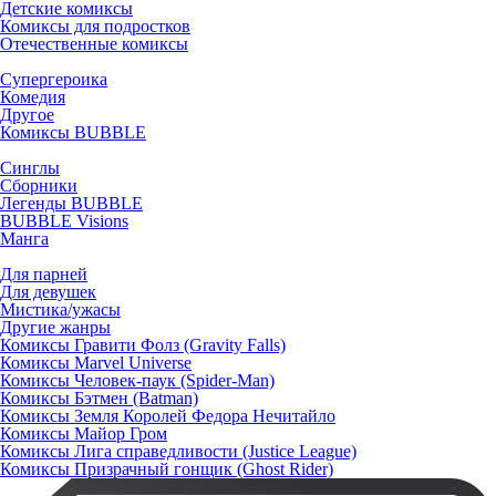
Детские комиксы
Комиксы для подростков
Отечественные комиксы
Супергероика
Комедия
Другое
Комиксы BUBBLE
Синглы
Сборники
Легенды BUBBLE
BUBBLE Visions
Манга
Для парней
Для девушек
Мистика/ужасы
Другие жанры
Комиксы Гравити Фолз (Gravity Falls)
Комиксы Marvel Universe
Комиксы Человек-паук (Spider-Man)
Комиксы Бэтмен (Batman)
Комиксы Земля Королей Федора Нечитайло
Комиксы Майор Гром
Комиксы Лига справедливости (Justice League)
Комиксы Призрачный гонщик (Ghost Rider)