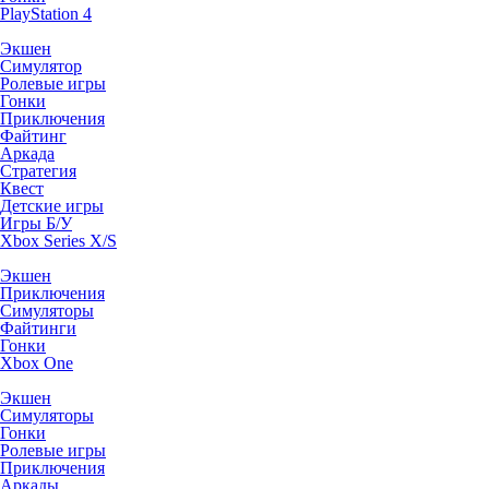
PlayStation 4
Экшен
Симулятор
Ролевые игры
Гонки
Приключения
Файтинг
Аркада
Стратегия
Квест
Детские игры
Игры Б/У
Xbox Series X/S
Экшен
Приключения
Симуляторы
Файтинги
Гонки
Xbox One
Экшен
Симуляторы
Гонки
Ролевые игры
Приключения
Аркады