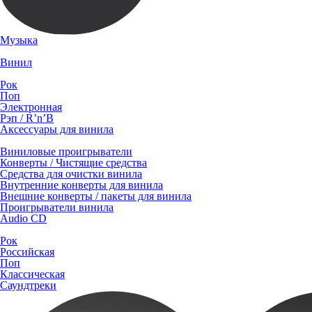
Музыка
Винил
Рок
Поп
Электронная
Рэп / R’n’B
Аксессуары для винила
Виниловые проигрыватели
Конверты / Чистящие средства
Средства для очистки винила
Внутренние конверты для винила
Внешние конверты / пакеты для винила
Проигрыватели винила
Audio CD
Рок
Российская
Поп
Классическая
Саундтреки