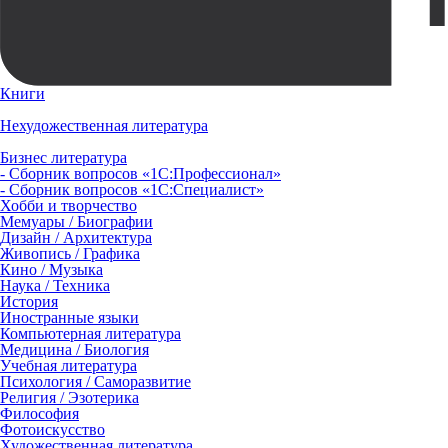
Книги
Нехудожественная литература
Бизнес литература
- Сборник вопросов «1С:Профессионал»
- Сборник вопросов «1С:Специалист»
Хобби и творчество
Мемуары / Биографии
Дизайн / Архитектура
Живопись / Графика
Кино / Музыка
Наука / Техника
История
Иностранные языки
Компьютерная литература
Медицина / Биология
Учебная литература
Психология / Саморазвитие
Религия / Эзотерика
Философия
Фотоискусство
Художественная литература