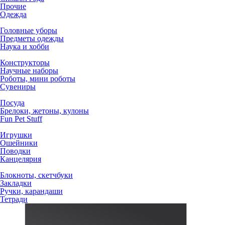
Прочие
Одежда
Головные уборы
Предметы одежды
Наука и хобби
Конструкторы
Научные наборы
Роботы, мини роботы
Сувениры
Посуда
Брелоки, жетоны, кулоны
Fun Pet Stuff
Игрушки
Ошейники
Поводки
Канцелярия
Блокноты, скетчбуки
Закладки
Ручки, карандаши
Тетради