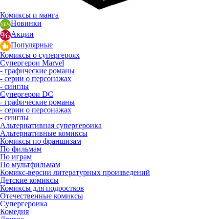
Комиксы и манга
Новинки
Акции
Популярные
Комиксы о супергероях
Супергерои Marvel
- графические романы
- серии о персонажах
- синглы
Супергерои DC
- графические романы
- серии о персонажах
- синглы
Альтернативная супергероика
Альтернативные комиксы
Комиксы по франшизам
По фильмам
По играм
По мультфильмам
Комикс-версии литературных произведений
Детские комиксы
Комиксы для подростков
Отечественные комиксы
Супергероика
Комедия