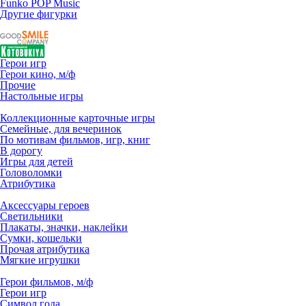
Funko POP Music
Другие фигурки
Герои игр
Герои кино, м/ф
Прочие
Настольные игры
Коллекционные карточные игры
Семейные, для вечеринок
По мотивам фильмов, игр, книг
В дорогу
Игры для детей
Головоломки
Атрибутика
Аксессуары героев
Светильники
Плакаты, значки, наклейки
Сумки, кошельки
Прочая атрибутика
Мягкие игрушки
Герои фильмов, м/ф
Герои игр
Символ года