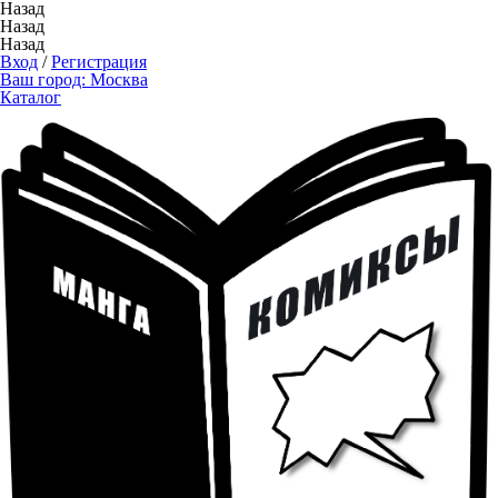
Назад
Назад
Назад
Вход
/
Регистрация
Ваш город:
Москва
Каталог