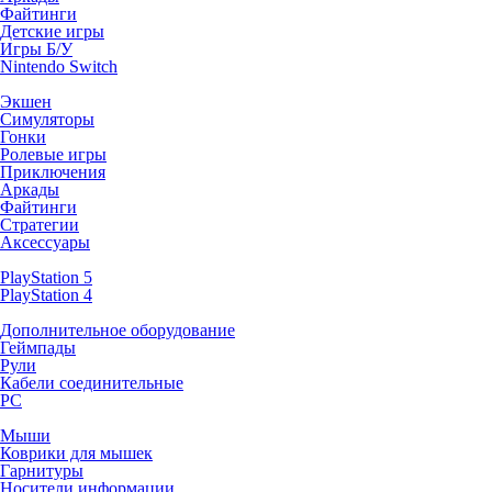
Файтинги
Детские игры
Игры Б/У
Nintendo Switch
Экшен
Симуляторы
Гонки
Ролевые игры
Приключения
Аркады
Файтинги
Стратегии
Аксессуары
PlayStation 5
PlayStation 4
Дополнительное оборудование
Геймпады
Рули
Кабели соединительные
PC
Мыши
Коврики для мышек
Гарнитуры
Носители информации