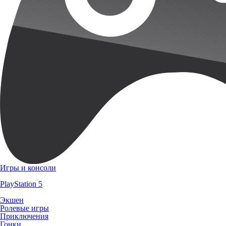
Игры и консоли
PlayStation 5
Экшен
Ролевые игры
Приключения
Гонки