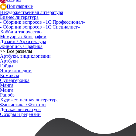
Популярные
Нехудожественная литература
Бизнес литература
- Сборник вопросов «1С:Профессионал»
- Сборник вопросов «1С:Специалист»
Хобби и творчество
Мемуары / Биографии
Дизайн / Архитектура
Живопись / Графика
>> Все разделы
Артбуки, энциклопедии
Артбуки
Гайды
Энциклопедии
Комиксы
Супергероика
Манга
Манга
Ранобэ
Художественная литература
Фантастика / Фэнтези
Детская литература
Обзоры и рецензии