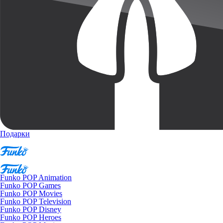
Подарки
Funko POP Animation
Funko POP Games
Funko POP Movies
Funko POP Television
Funko POP Disney
Funko POP Heroes