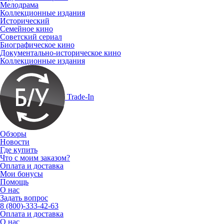
Мелодрама
Коллекционные издания
Исторический
Семейное кино
Советский сериал
Биографическое кино
Документально-историческое кино
Коллекционные издания
Trade-In
Обзоры
Новости
Где купить
Что с моим заказом?
Оплата и доставка
Мои бонусы
Помощь
О нас
Задать вопрос
8 (800)-333-42-63
Оплата и доставка
О нас