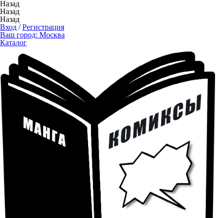
Назад
Назад
Назад
Вход
/
Регистрация
Ваш город:
Москва
Каталог