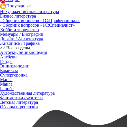
Популярные
Нехудожественная литература
Бизнес литература
- Сборник вопросов «1С:Профессионал»
- Сборник вопросов «1С:Специалист»
Хобби и творчество
Мемуары / Биографии
Дизайн / Архитектура
Живопись / Графика
>> Все разделы
Артбуки, энциклопедии
Артбуки
Гайды
Энциклопедии
Комиксы
Супергероика
Манга
Манга
Ранобэ
Художественная литература
Фантастика / Фэнтези
Детская литература
Обзоры и рецензии