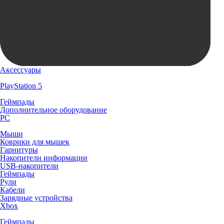
Аксессуары
PlayStation 5
Геймпады
Дополнительное оборудование
PC
Мыши
Коврики для мышек
Гарнитуры
Накопители информации
USB-накопители
Геймпады
Рули
Кабели
Зарядные устройства
Xbox
Геймпады