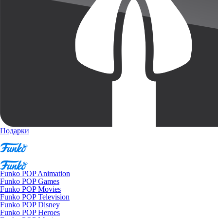
Подарки
Funko POP Animation
Funko POP Games
Funko POP Movies
Funko POP Television
Funko POP Disney
Funko POP Heroes