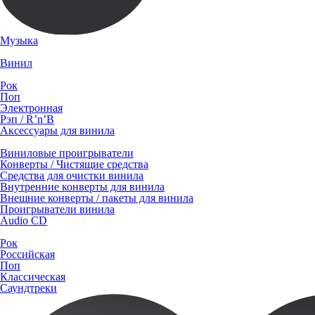
Музыка
Винил
Рок
Поп
Электронная
Рэп / R’n’B
Аксессуары для винила
Виниловые проигрыватели
Конверты / Чистящие средства
Средства для очистки винила
Внутренние конверты для винила
Внешние конверты / пакеты для винила
Проигрыватели винила
Audio CD
Рок
Российская
Поп
Классическая
Саундтреки