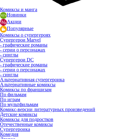
Комиксы и манга
Новинки
Акции
Популярные
Комиксы о супергероях
Супергерои Marvel
- графические романы
- серии о персонажах
- синглы
Супергерои DC
- графические романы
- серии о персонажах
- синглы
Альтернативная супергероика
Альтернативные комиксы
Комиксы по франшизам
По фильмам
По играм
По мультфильмам
Комикс-версии литературных произведений
Детские комиксы
Комиксы для подростков
Отечественные комиксы
Супергероика
Комедия