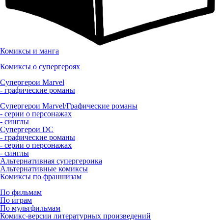
Комиксы и манга
Комиксы о супергероях
Супергерои Marvel
- графические романы
Супергерои Marvel/Графические романы
- серии о персонажах
- синглы
Супергерои DC
- графические романы
- серии о персонажах
- синглы
Альтернативная супергероика
Альтернативные комиксы
Комиксы по франшизам
По фильмам
По играм
По мультфильмам
Комикс-версии литературных произведений