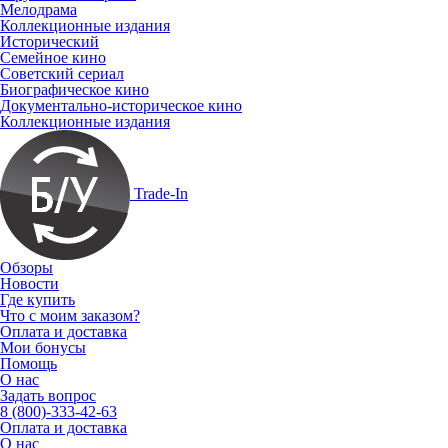
Мелодрама
Коллекционные издания
Исторический
Семейное кино
Советский сериал
Биографическое кино
Документально-историческое кино
Коллекционные издания
Trade-In
Обзоры
Новости
Где купить
Что с моим заказом?
Оплата и доставка
Мои бонусы
Помощь
О нас
Задать вопрос
8 (800)-333-42-63
Оплата и доставка
О нас