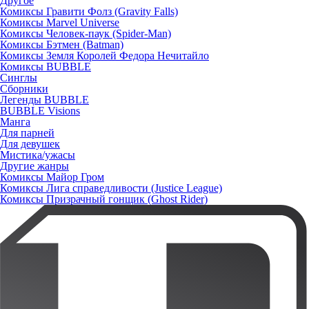
Другое
Комиксы Гравити Фолз (Gravity Falls)
Комиксы Marvel Universe
Комиксы Человек-паук (Spider-Man)
Комиксы Бэтмен (Batman)
Комиксы Земля Королей Федора Нечитайло
Комиксы BUBBLE
Синглы
Сборники
Легенды BUBBLE
BUBBLE Visions
Манга
Для парней
Для девушек
Мистика/ужасы
Другие жанры
Комиксы Майор Гром
Комиксы Лига справедливости (Justice League)
Комиксы Призрачный гонщик (Ghost Rider)