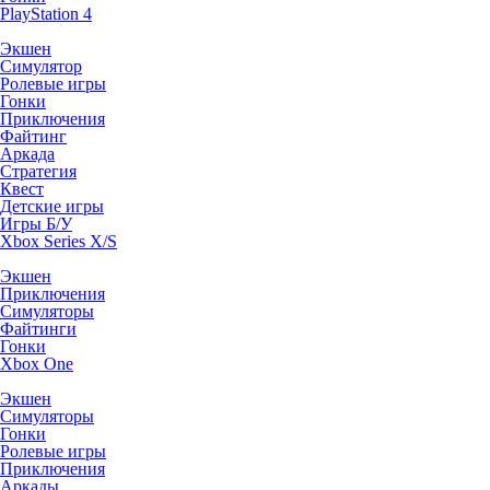
PlayStation 4
Экшен
Симулятор
Ролевые игры
Гонки
Приключения
Файтинг
Аркада
Стратегия
Квест
Детские игры
Игры Б/У
Xbox Series X/S
Экшен
Приключения
Симуляторы
Файтинги
Гонки
Xbox One
Экшен
Симуляторы
Гонки
Ролевые игры
Приключения
Аркады