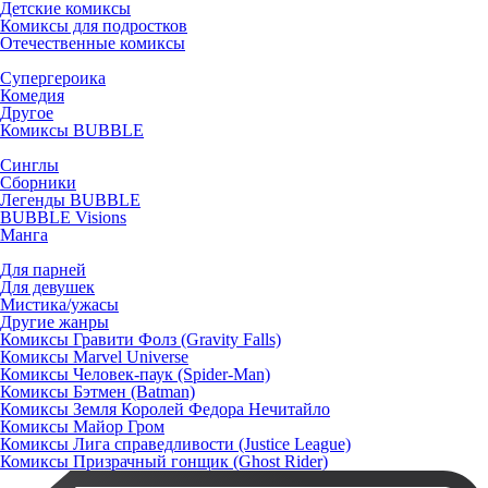
Детские комиксы
Комиксы для подростков
Отечественные комиксы
Супергероика
Комедия
Другое
Комиксы BUBBLE
Синглы
Сборники
Легенды BUBBLE
BUBBLE Visions
Манга
Для парней
Для девушек
Мистика/ужасы
Другие жанры
Комиксы Гравити Фолз (Gravity Falls)
Комиксы Marvel Universe
Комиксы Человек-паук (Spider-Man)
Комиксы Бэтмен (Batman)
Комиксы Земля Королей Федора Нечитайло
Комиксы Майор Гром
Комиксы Лига справедливости (Justice League)
Комиксы Призрачный гонщик (Ghost Rider)