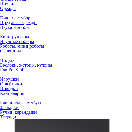
Прочие
Одежда
Головные уборы
Предметы одежды
Наука и хобби
Конструкторы
Научные наборы
Роботы, мини роботы
Сувениры
Посуда
Брелоки, жетоны, кулоны
Fun Pet Stuff
Игрушки
Ошейники
Поводки
Канцелярия
Блокноты, скетчбуки
Закладки
Ручки, карандаши
Тетради