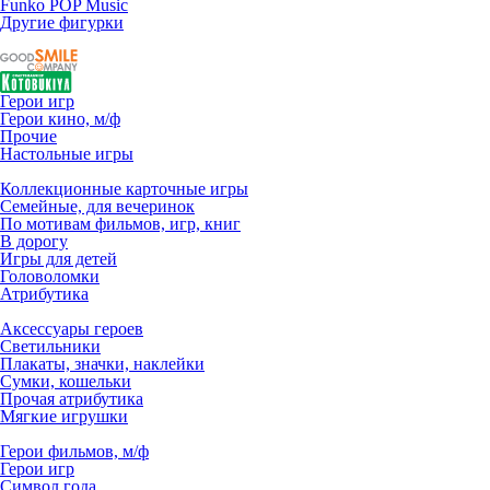
Funko POP Music
Другие фигурки
Герои игр
Герои кино, м/ф
Прочие
Настольные игры
Коллекционные карточные игры
Семейные, для вечеринок
По мотивам фильмов, игр, книг
В дорогу
Игры для детей
Головоломки
Атрибутика
Аксессуары героев
Светильники
Плакаты, значки, наклейки
Сумки, кошельки
Прочая атрибутика
Мягкие игрушки
Герои фильмов, м/ф
Герои игр
Символ года