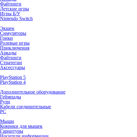
Файтинги
Детские игры
Игры Б/У
Nintendo Switch
Экшен
Симуляторы
Гонки
Ролевые игры
Приключения
Аркады
Файтинги
Стратегии
Аксессуары
PlayStation 5
PlayStation 4
Дополнительное оборудование
Геймпады
Рули
Кабели соединительные
PC
Мыши
Коврики для мышек
Гарнитуры
Носители информации