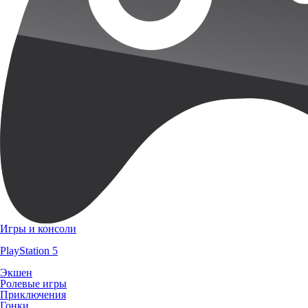
Игры и консоли
PlayStation 5
Экшен
Ролевые игры
Приключения
Гонки