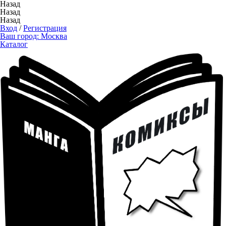
Назад
Назад
Назад
Вход
/
Регистрация
Ваш город:
Москва
Каталог