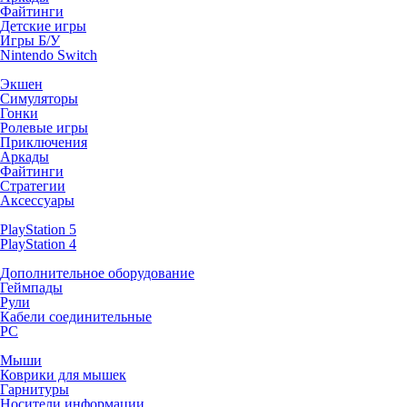
Файтинги
Детские игры
Игры Б/У
Nintendo Switch
Экшен
Симуляторы
Гонки
Ролевые игры
Приключения
Аркады
Файтинги
Стратегии
Аксессуары
PlayStation 5
PlayStation 4
Дополнительное оборудование
Геймпады
Рули
Кабели соединительные
PC
Мыши
Коврики для мышек
Гарнитуры
Носители информации