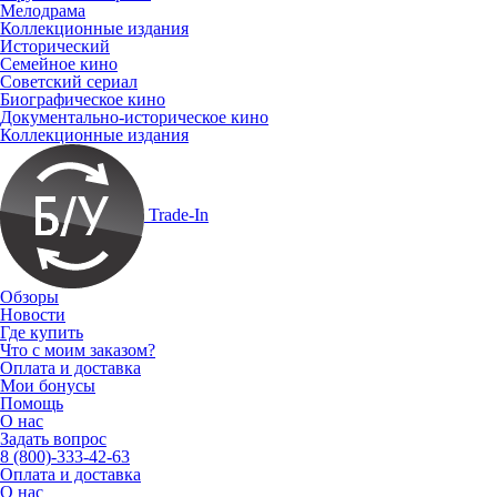
Мелодрама
Коллекционные издания
Исторический
Семейное кино
Советский сериал
Биографическое кино
Документально-историческое кино
Коллекционные издания
Trade-In
Обзоры
Новости
Где купить
Что с моим заказом?
Оплата и доставка
Мои бонусы
Помощь
О нас
Задать вопрос
8 (800)-333-42-63
Оплата и доставка
О нас