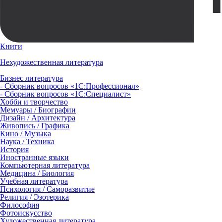
Книги
Нехудожественная литература
Бизнес литература
- Сборник вопросов «1С:Профессионал»
- Сборник вопросов «1С:Специалист»
Хобби и творчество
Мемуары / Биографии
Дизайн / Архитектура
Живопись / Графика
Кино / Музыка
Наука / Техника
История
Иностранные языки
Компьютерная литература
Медицина / Биология
Учебная литература
Психология / Саморазвитие
Религия / Эзотерика
Философия
Фотоискусство
Художественная литература