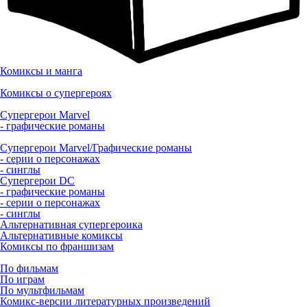
Комиксы и манга
Комиксы о супергероях
Супергерои Marvel
- графические романы
Супергерои Marvel/Графические романы
- серии о персонажах
- синглы
Супергерои DC
- графические романы
- серии о персонажах
- синглы
Альтернативная супергероика
Альтернативные комиксы
Комиксы по франшизам
По фильмам
По играм
По мультфильмам
Комикс-версии литературных произведений