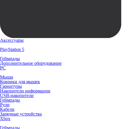
Аксессуары
PlayStation 5
Геймпады
Дополнительное оборудование
PC
Мыши
Коврики для мышек
Гарнитуры
Накопители информации
USB-накопители
Геймпады
Рули
Кабели
Зарядные устройства
Xbox
Геймпады