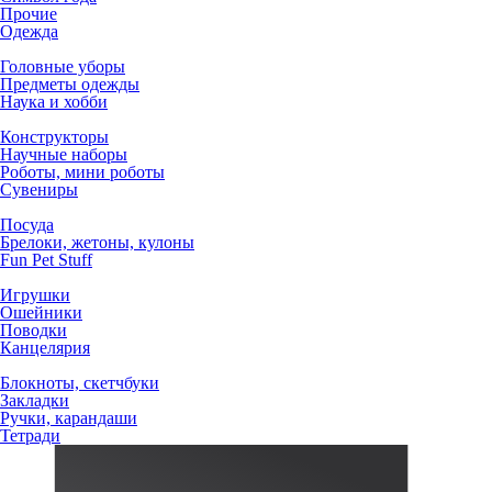
Прочие
Одежда
Головные уборы
Предметы одежды
Наука и хобби
Конструкторы
Научные наборы
Роботы, мини роботы
Сувениры
Посуда
Брелоки, жетоны, кулоны
Fun Pet Stuff
Игрушки
Ошейники
Поводки
Канцелярия
Блокноты, скетчбуки
Закладки
Ручки, карандаши
Тетради