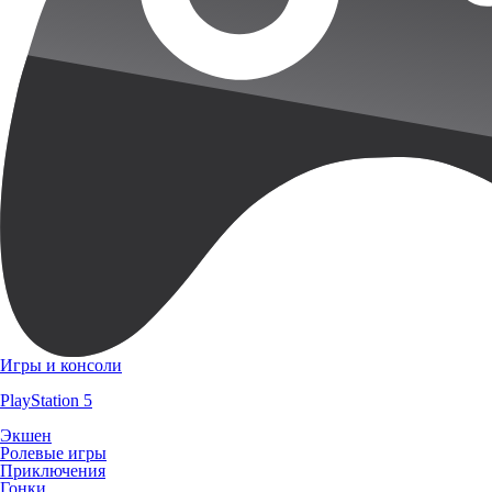
Игры и консоли
PlayStation 5
Экшен
Ролевые игры
Приключения
Гонки