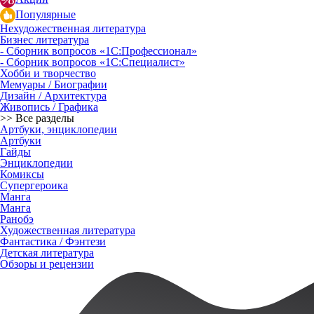
Популярные
Нехудожественная литература
Бизнес литература
- Сборник вопросов «1С:Профессионал»
- Сборник вопросов «1С:Специалист»
Хобби и творчество
Мемуары / Биографии
Дизайн / Архитектура
Живопись / Графика
>> Все разделы
Артбуки, энциклопедии
Артбуки
Гайды
Энциклопедии
Комиксы
Супергероика
Манга
Манга
Ранобэ
Художественная литература
Фантастика / Фэнтези
Детская литература
Обзоры и рецензии