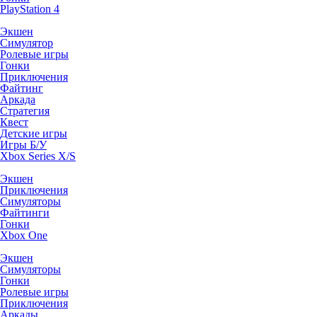
PlayStation 4
Экшен
Симулятор
Ролевые игры
Гонки
Приключения
Файтинг
Аркада
Стратегия
Квест
Детские игры
Игры Б/У
Xbox Series X/S
Экшен
Приключения
Симуляторы
Файтинги
Гонки
Xbox One
Экшен
Симуляторы
Гонки
Ролевые игры
Приключения
Аркады