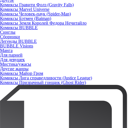
Другое
Комиксы Гравити Фолз (Gravity Falls)
Комиксы Marvel Universe
Комиксы Человек-паук (Spider-Man)
Комиксы Бэтмен (Batman)
Комиксы Земля Королей Федора Нечитайло
Комиксы BUBBLE
Синглы
Сборники
Легенды BUBBLE
BUBBLE Visions
Манга
Для парней
Для девушек
Мистика/ужасы
Другие жанры
Комиксы Майор Гром
Комиксы Лига справедливости (Justice League)
Комиксы Призрачный гонщик (Ghost Rider)