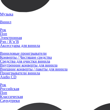
Музыка
Винил
Рок
Поп
Электронная
Рэп / R’n’B
Аксессуары для винила
Виниловые проигрыватели
Конверты / Чистящие средства
Средства для очистки винила
Внутренние конверты для винила
Внешние конверты / пакеты для винила
Проигрыватели винила
Audio CD
Рок
Российская
Поп
Классическая
Саундтреки