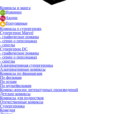
Комиксы и манга
Новинки
Акции
Популярные
Комиксы о супергероях
Супергерои Marvel
- графические романы
- серии о персонажах
- синглы
Супергерои DC
- графические романы
- серии о персонажах
- синглы
Альтернативная супергероика
Альтернативные комиксы
Комиксы по франшизам
По фильмам
По играм
По мультфильмам
Комикс-версии литературных произведений
Детские комиксы
Комиксы для подростков
Отечественные комиксы
Супергероика
Комедия