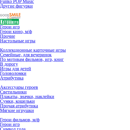
Funko POP Music
Другие фигурки
Герои игр
Герои кино, м/ф
Прочие
Настольные игры
Коллекционные карточные игры
Семейные, для вечеринок
По мотивам фильмов, игр, книг
В дорогу
Игры для детей
Головоломки
Атрибутика
Аксессуары героев
Светильники
Плакаты, значки, наклейки
Сумки, кошельки
Прочая атрибутика
Мягкие игрушки
Герои фильмов, м/ф
Герои игр
Символ года