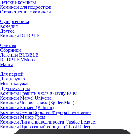
Детские комиксы
Комиксы для подростков
Отечественные комиксы
Супергероика
Комедия
Другое
Комиксы BUBBLE
Синглы
Сборники
Легенды BUBBLE
BUBBLE Visions
Манга
Для парней
Для девушек
Мистика/ужасы
Другие жанры
Комиксы Гравити Фолз (Gravity Falls)
Комиксы Marvel Universe
Комиксы Человек-паук (Spider-Man)
Комиксы Бэтмен (Batman)
Комиксы Земля Королей Федора Нечитайло
Комиксы Майор Гром
Комиксы Лига справедливости (Justice League)
Комиксы Призрачный гонщик (Ghost Rider)