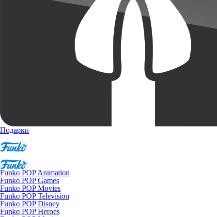
Подарки
Funko POP Animation
Funko POP Games
Funko POP Movies
Funko POP Television
Funko POP Disney
Funko POP Heroes