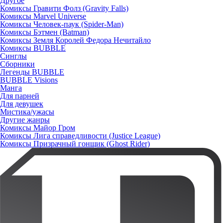
Другое
Комиксы Гравити Фолз (Gravity Falls)
Комиксы Marvel Universe
Комиксы Человек-паук (Spider-Man)
Комиксы Бэтмен (Batman)
Комиксы Земля Королей Федора Нечитайло
Комиксы BUBBLE
Синглы
Сборники
Легенды BUBBLE
BUBBLE Visions
Манга
Для парней
Для девушек
Мистика/ужасы
Другие жанры
Комиксы Майор Гром
Комиксы Лига справедливости (Justice League)
Комиксы Призрачный гонщик (Ghost Rider)