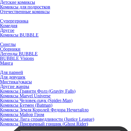
Детские комиксы
Комиксы для подростков
Отечественные комиксы
Супергероика
Комедия
Другое
Комиксы BUBBLE
Синглы
Сборники
Легенды BUBBLE
BUBBLE Visions
Манга
Для парней
Для девушек
Мистика/ужасы
Другие жанры
Комиксы Гравити Фолз (Gravity Falls)
Комиксы Marvel Universe
Комиксы Человек-паук (Spider-Man)
Комиксы Бэтмен (Batman)
Комиксы Земля Королей Федора Нечитайло
Комиксы Майор Гром
Комиксы Лига справедливости (Justice League)
Комиксы Призрачный гонщик (Ghost Rider)