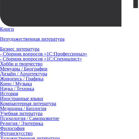
Книги
Нехудожественная литература
Бизнес литература
- Сборник вопросов «1С:Профессионал»
- Сборник вопросов «1С:Специалист»
Хобби и творчество
Мемуары / Биографии
Дизайн / Архитектура
Живопись / Графика
Кино / Музыка
Наука / Техника
История
Иностранные языки
Компьютерная литература
Медицина / Биология
Учебная литература
Психология / Саморазвитие
Религия / Эзотерика
Философия
Фотоискусство
Художественная литература