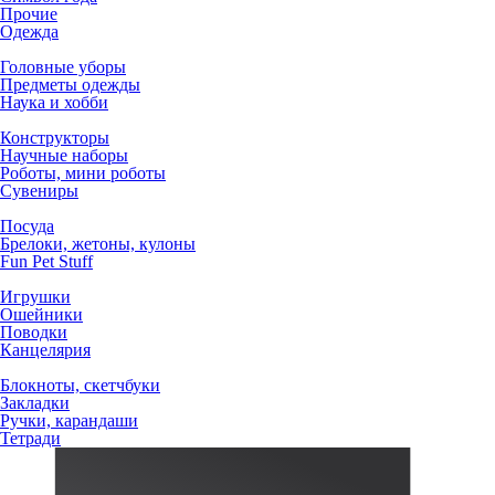
Прочие
Одежда
Головные уборы
Предметы одежды
Наука и хобби
Конструкторы
Научные наборы
Роботы, мини роботы
Сувениры
Посуда
Брелоки, жетоны, кулоны
Fun Pet Stuff
Игрушки
Ошейники
Поводки
Канцелярия
Блокноты, скетчбуки
Закладки
Ручки, карандаши
Тетради