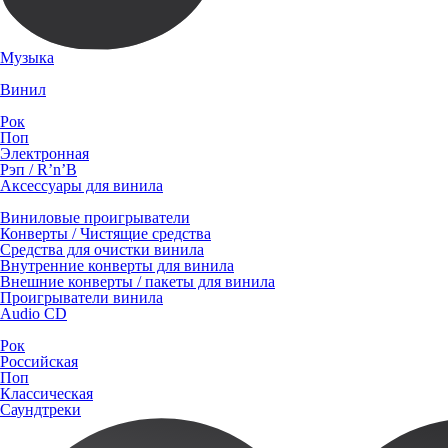
Музыка
Винил
Рок
Поп
Электронная
Рэп / R’n’B
Аксессуары для винила
Виниловые проигрыватели
Конверты / Чистящие средства
Средства для очистки винила
Внутренние конверты для винила
Внешние конверты / пакеты для винила
Проигрыватели винила
Audio CD
Рок
Российская
Поп
Классическая
Саундтреки