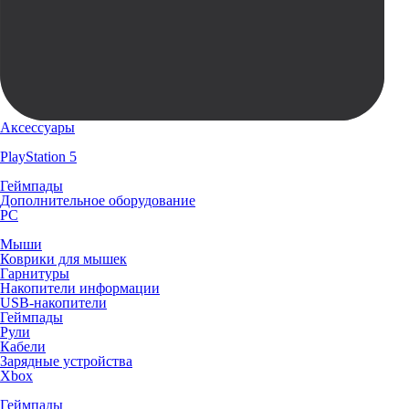
Аксессуары
PlayStation 5
Геймпады
Дополнительное оборудование
PC
Мыши
Коврики для мышек
Гарнитуры
Накопители информации
USB-накопители
Геймпады
Рули
Кабели
Зарядные устройства
Xbox
Геймпады