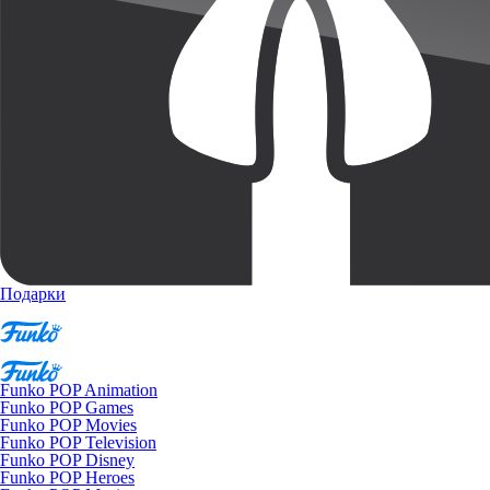
Подарки
Funko POP Animation
Funko POP Games
Funko POP Movies
Funko POP Television
Funko POP Disney
Funko POP Heroes