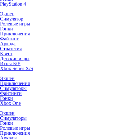
PlayStation 4
Экшен
Симулятор
Ролевые игры
Гонки
Приключения
Файтинг
Аркада
Стратегия
Квест
Детские игры
Игры Б/У
Xbox Series X/S
Экшен
Приключения
Симуляторы
Файтинги
Гонки
Xbox One
Экшен
Симуляторы
Гонки
Ролевые игры
Приключения
Аркады