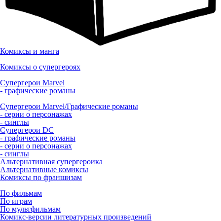
Комиксы и манга
Комиксы о супергероях
Супергерои Marvel
- графические романы
Супергерои Marvel/Графические романы
- серии о персонажах
- синглы
Супергерои DC
- графические романы
- серии о персонажах
- синглы
Альтернативная супергероика
Альтернативные комиксы
Комиксы по франшизам
По фильмам
По играм
По мультфильмам
Комикс-версии литературных произведений