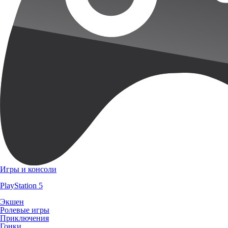
Игры и консоли
PlayStation 5
Экшен
Ролевые игры
Приключения
Гонки