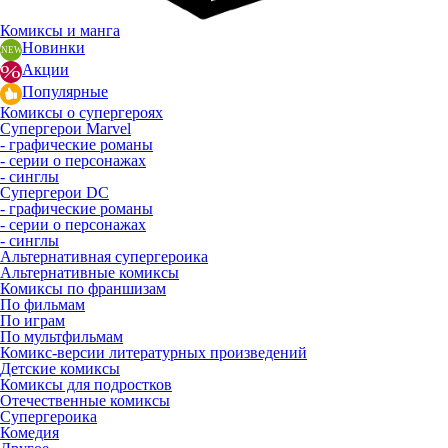
Комиксы и манга
Новинки
Акции
Популярные
Комиксы о супергероях
Супергерои Marvel
- графические романы
- серии о персонажах
- синглы
Супергерои DC
- графические романы
- серии о персонажах
- синглы
Альтернативная супергероика
Альтернативные комиксы
Комиксы по франшизам
По фильмам
По играм
По мультфильмам
Комикс-версии литературных произведений
Детские комиксы
Комиксы для подростков
Отечественные комиксы
Супергероика
Комедия