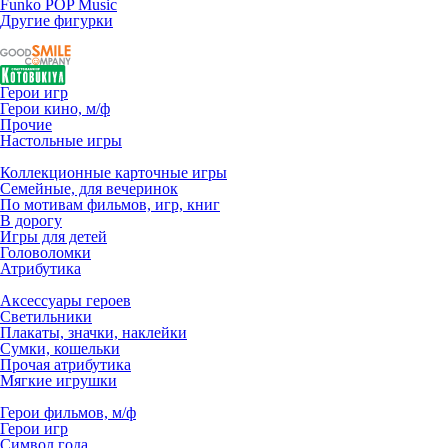
Funko POP Music
Другие фигурки
Герои игр
Герои кино, м/ф
Прочие
Настольные игры
Коллекционные карточные игры
Семейные, для вечеринок
По мотивам фильмов, игр, книг
В дорогу
Игры для детей
Головоломки
Атрибутика
Аксессуары героев
Светильники
Плакаты, значки, наклейки
Сумки, кошельки
Прочая атрибутика
Мягкие игрушки
Герои фильмов, м/ф
Герои игр
Символ года