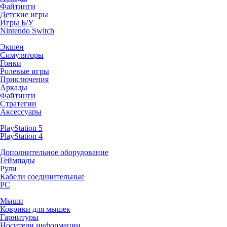
Файтинги
Детские игры
Игры Б/У
Nintendo Switch
Экшен
Симуляторы
Гонки
Ролевые игры
Приключения
Аркады
Файтинги
Стратегии
Аксессуары
PlayStation 5
PlayStation 4
Дополнительное оборудование
Геймпады
Рули
Кабели соединительные
PC
Мыши
Коврики для мышек
Гарнитуры
Носители информации