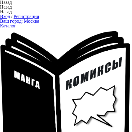
Назад
Назад
Назад
Вход
/
Регистрация
Ваш город:
Москва
Каталог