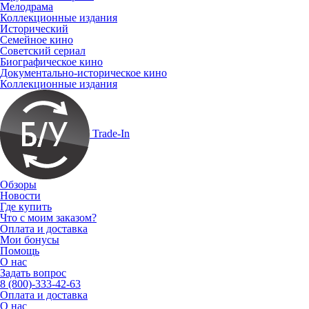
Мелодрама
Коллекционные издания
Исторический
Семейное кино
Советский сериал
Биографическое кино
Документально-историческое кино
Коллекционные издания
Trade-In
Обзоры
Новости
Где купить
Что с моим заказом?
Оплата и доставка
Мои бонусы
Помощь
О нас
Задать вопрос
8 (800)-333-42-63
Оплата и доставка
О нас