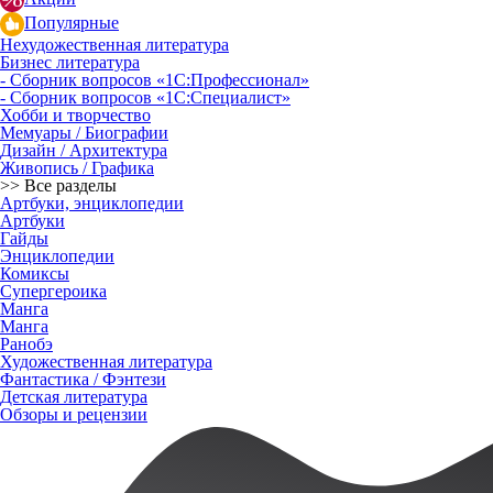
Популярные
Нехудожественная литература
Бизнес литература
- Сборник вопросов «1С:Профессионал»
- Сборник вопросов «1С:Специалист»
Хобби и творчество
Мемуары / Биографии
Дизайн / Архитектура
Живопись / Графика
>> Все разделы
Артбуки, энциклопедии
Артбуки
Гайды
Энциклопедии
Комиксы
Супергероика
Манга
Манга
Ранобэ
Художественная литература
Фантастика / Фэнтези
Детская литература
Обзоры и рецензии