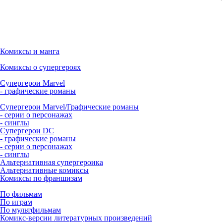
Комиксы и манга
Комиксы о супергероях
Супергерои Marvel
- графические романы
Супергерои Marvel/Графические романы
- серии о персонажах
- синглы
Супергерои DC
- графические романы
- серии о персонажах
- синглы
Альтернативная супергероика
Альтернативные комиксы
Комиксы по франшизам
По фильмам
По играм
По мультфильмам
Комикс-версии литературных произведений