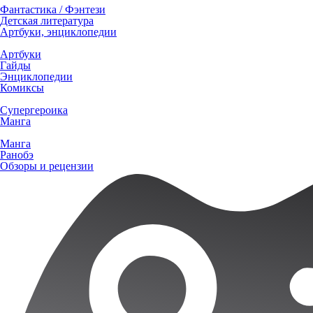
Фантастика / Фэнтези
Детская литература
Артбуки, энциклопедии
Артбуки
Гайды
Энциклопедии
Комиксы
Супергероика
Манга
Манга
Ранобэ
Обзоры и рецензии