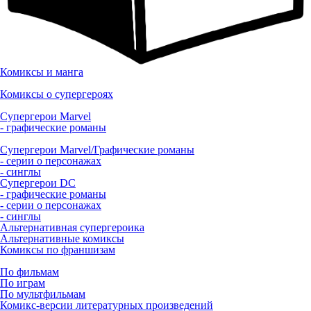
Комиксы и манга
Комиксы о супергероях
Супергерои Marvel
- графические романы
Супергерои Marvel/Графические романы
- серии о персонажах
- синглы
Супергерои DC
- графические романы
- серии о персонажах
- синглы
Альтернативная супергероика
Альтернативные комиксы
Комиксы по франшизам
По фильмам
По играм
По мультфильмам
Комикс-версии литературных произведений