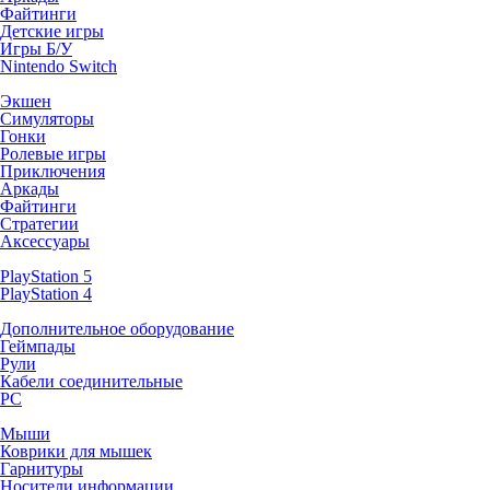
Файтинги
Детские игры
Игры Б/У
Nintendo Switch
Экшен
Симуляторы
Гонки
Ролевые игры
Приключения
Аркады
Файтинги
Стратегии
Аксессуары
PlayStation 5
PlayStation 4
Дополнительное оборудование
Геймпады
Рули
Кабели соединительные
PC
Мыши
Коврики для мышек
Гарнитуры
Носители информации