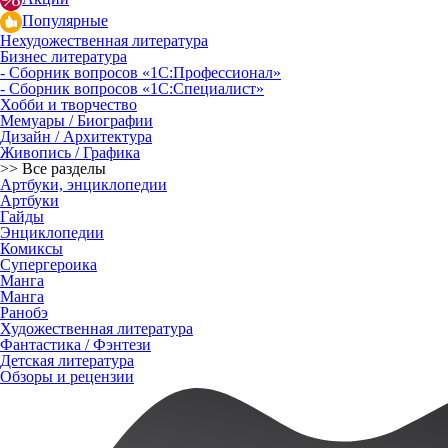
Популярные
Нехудожественная литература
Бизнес литература
- Сборник вопросов «1С:Профессионал»
- Сборник вопросов «1С:Специалист»
Хобби и творчество
Мемуары / Биографии
Дизайн / Архитектура
Живопись / Графика
>> Все разделы
Артбуки, энциклопедии
Артбуки
Гайды
Энциклопедии
Комиксы
Супергероика
Манга
Манга
Ранобэ
Художественная литература
Фантастика / Фэнтези
Детская литература
Обзоры и рецензии