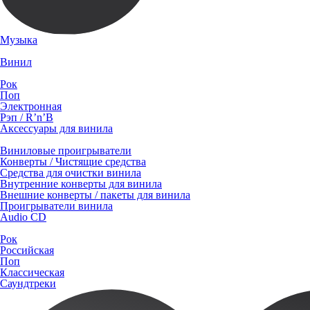
Музыка
Винил
Рок
Поп
Электронная
Рэп / R’n’B
Аксессуары для винила
Виниловые проигрыватели
Конверты / Чистящие средства
Средства для очистки винила
Внутренние конверты для винила
Внешние конверты / пакеты для винила
Проигрыватели винила
Audio CD
Рок
Российская
Поп
Классическая
Саундтреки