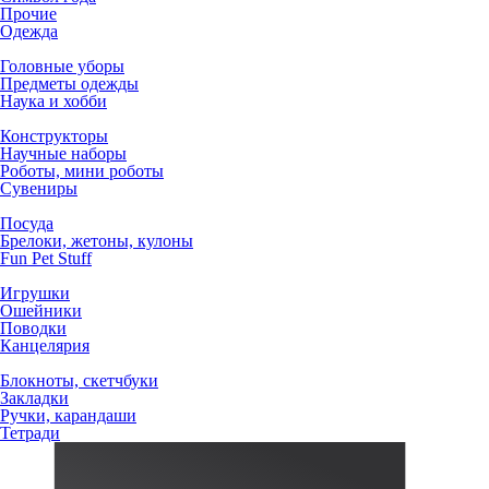
Прочие
Одежда
Головные уборы
Предметы одежды
Наука и хобби
Конструкторы
Научные наборы
Роботы, мини роботы
Сувениры
Посуда
Брелоки, жетоны, кулоны
Fun Pet Stuff
Игрушки
Ошейники
Поводки
Канцелярия
Блокноты, скетчбуки
Закладки
Ручки, карандаши
Тетради