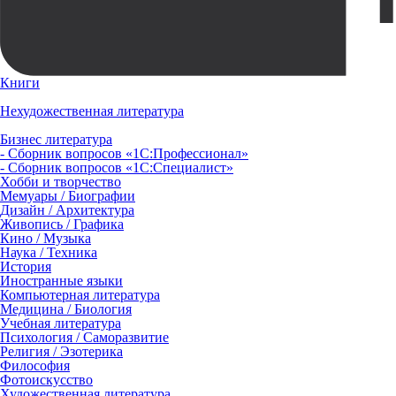
Книги
Нехудожественная литература
Бизнес литература
- Сборник вопросов «1С:Профессионал»
- Сборник вопросов «1С:Специалист»
Хобби и творчество
Мемуары / Биографии
Дизайн / Архитектура
Живопись / Графика
Кино / Музыка
Наука / Техника
История
Иностранные языки
Компьютерная литература
Медицина / Биология
Учебная литература
Психология / Саморазвитие
Религия / Эзотерика
Философия
Фотоискусство
Художественная литература