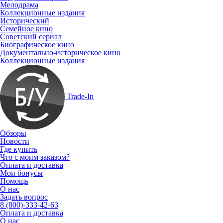
Мелодрама
Коллекционные издания
Исторический
Семейное кино
Советский сериал
Биографическое кино
Документально-историческое кино
Коллекционные издания
Trade-In
Обзоры
Новости
Где купить
Что с моим заказом?
Оплата и доставка
Мои бонусы
Помощь
О нас
Задать вопрос
8 (800)-333-42-63
Оплата и доставка
О нас