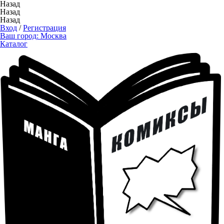
Назад
Назад
Назад
Вход
/
Регистрация
Ваш город:
Москва
Каталог