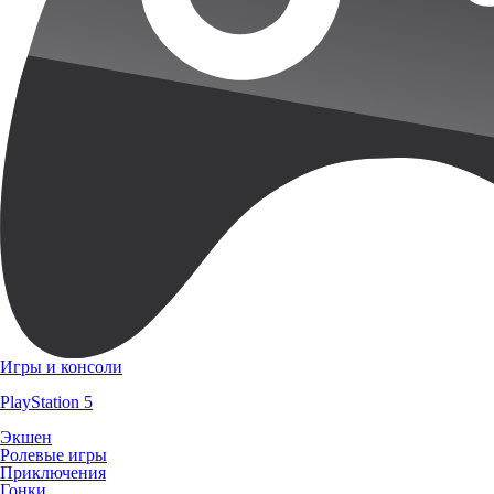
Игры и консоли
PlayStation 5
Экшен
Ролевые игры
Приключения
Гонки