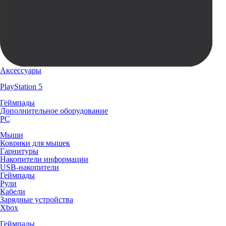
Аксессуары
PlayStation 5
Геймпады
Дополнительное оборудование
PC
Мыши
Коврики для мышек
Гарнитуры
Накопители информации
USB-накопители
Геймпады
Рули
Кабели
Зарядные устройства
Xbox
Геймпады