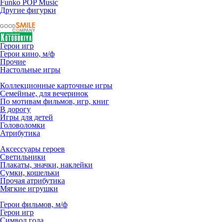
Funko POP Music
Другие фигурки
Герои игр
Герои кино, м/ф
Прочие
Настольные игры
Коллекционные карточные игры
Семейные, для вечеринок
По мотивам фильмов, игр, книг
В дорогу
Игры для детей
Головоломки
Атрибутика
Аксессуары героев
Светильники
Плакаты, значки, наклейки
Сумки, кошельки
Прочая атрибутика
Мягкие игрушки
Герои фильмов, м/ф
Герои игр
Символ года