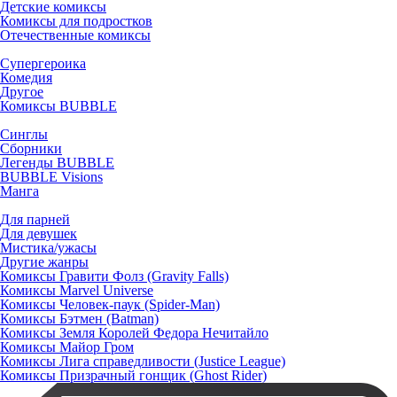
Детские комиксы
Комиксы для подростков
Отечественные комиксы
Супергероика
Комедия
Другое
Комиксы BUBBLE
Синглы
Сборники
Легенды BUBBLE
BUBBLE Visions
Манга
Для парней
Для девушек
Мистика/ужасы
Другие жанры
Комиксы Гравити Фолз (Gravity Falls)
Комиксы Marvel Universe
Комиксы Человек-паук (Spider-Man)
Комиксы Бэтмен (Batman)
Комиксы Земля Королей Федора Нечитайло
Комиксы Майор Гром
Комиксы Лига справедливости (Justice League)
Комиксы Призрачный гонщик (Ghost Rider)