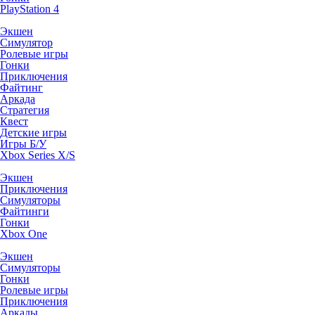
PlayStation 4
Экшен
Симулятор
Ролевые игры
Гонки
Приключения
Файтинг
Аркада
Стратегия
Квест
Детские игры
Игры Б/У
Xbox Series X/S
Экшен
Приключения
Симуляторы
Файтинги
Гонки
Xbox One
Экшен
Симуляторы
Гонки
Ролевые игры
Приключения
Аркады