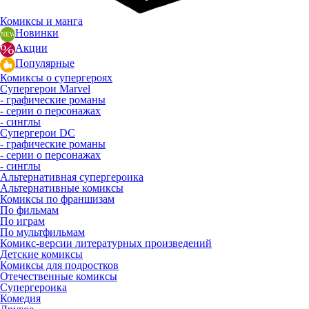
Комиксы и манга
Новинки
Акции
Популярные
Комиксы о супергероях
Супергерои Marvel
- графические романы
- серии о персонажах
- синглы
Супергерои DC
- графические романы
- серии о персонажах
- синглы
Альтернативная супергероика
Альтернативные комиксы
Комиксы по франшизам
По фильмам
По играм
По мультфильмам
Комикс-версии литературных произведений
Детские комиксы
Комиксы для подростков
Отечественные комиксы
Супергероика
Комедия