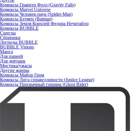
Другое
Комиксы Гравити Фолз (Gravity Falls)
Комиксы Marvel Universe
Комиксы Человек-паук (Spider-Man)
Комиксы Бэтмен (Batman)
Комиксы Земля Королей Федора Нечитайло
Комиксы BUBBLE
Синглы
Сборники
Легенды BUBBLE
BUBBLE Visions
Манга
Для парней
Для девушек
Мистика/ужасы
Другие жанры
Комиксы Майор Гром
Комиксы Лига справедливости (Justice League)
Комиксы Призрачный гонщик (Ghost Rider)