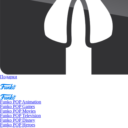
Подарки
Funko POP Animation
Funko POP Games
Funko POP Movies
Funko POP Television
Funko POP Disney
Funko POP Heroes