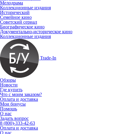
Мелодрама
Коллекционные издания
Исторический
Семейное кино
Советский сериал
Биографическое кино
Документально-историческое кино
Коллекционные издания
Trade-In
Обзоры
Новости
Где купить
Что с моим заказом?
Оплата и доставка
Мои бонусы
Помощь
О нас
Задать вопрос
8 (800)-333-42-63
Оплата и доставка
О нас