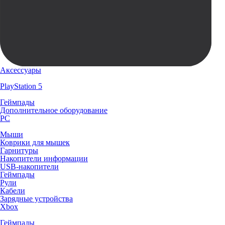
Аксессуары
PlayStation 5
Геймпады
Дополнительное оборудование
PC
Мыши
Коврики для мышек
Гарнитуры
Накопители информации
USB-накопители
Геймпады
Рули
Кабели
Зарядные устройства
Xbox
Геймпады