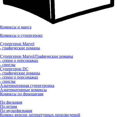
Комиксы и манга
Комиксы о супергероях
Супергерои Marvel
- графические романы
Супергерои Marvel/Графические романы
- серии о персонажах
- синглы
Супергерои DC
- графические романы
- серии о персонажах
- синглы
Альтернативная супергероика
Альтернативные комиксы
Комиксы по франшизам
По фильмам
По играм
По мультфильмам
Комикс-версии литературных произведений