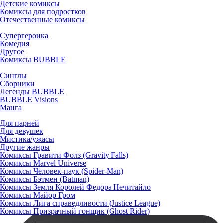
Детские комиксы
Комиксы для подростков
Отечественные комиксы
Супергероика
Комедия
Другое
Комиксы BUBBLE
Синглы
Сборники
Легенды BUBBLE
BUBBLE Visions
Манга
Для парней
Для девушек
Мистика/ужасы
Другие жанры
Комиксы Гравити Фолз (Gravity Falls)
Комиксы Marvel Universe
Комиксы Человек-паук (Spider-Man)
Комиксы Бэтмен (Batman)
Комиксы Земля Королей Федора Нечитайло
Комиксы Майор Гром
Комиксы Лига справедливости (Justice League)
Комиксы Призрачный гонщик (Ghost Rider)