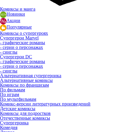
Комиксы и манга
Новинки
Акции
Популярные
Комиксы о супергероях
Супергерои Marvel
- графические романы
- серии о персонажах
- синглы
Супергерои DC
- графические романы
- серии о персонажах
- синглы
Альтернативная супергероика
Альтернативные комиксы
Комиксы по франшизам
По фильмам
По играм
По мультфильмам
Комикс-версии литературных произведений
Детские комиксы
Комиксы для подростков
Отечественные комиксы
Супергероика
Комедия