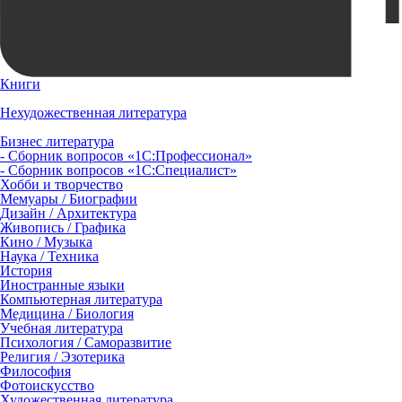
Книги
Нехудожественная литература
Бизнес литература
- Сборник вопросов «1С:Профессионал»
- Сборник вопросов «1С:Специалист»
Хобби и творчество
Мемуары / Биографии
Дизайн / Архитектура
Живопись / Графика
Кино / Музыка
Наука / Техника
История
Иностранные языки
Компьютерная литература
Медицина / Биология
Учебная литература
Психология / Саморазвитие
Религия / Эзотерика
Философия
Фотоискусство
Художественная литература