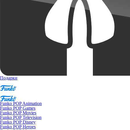
Подарки
Funko POP Animation
Funko POP Games
Funko POP Movies
Funko POP Television
Funko POP Disney
Funko POP Heroes