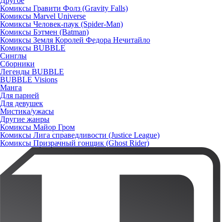
Другое
Комиксы Гравити Фолз (Gravity Falls)
Комиксы Marvel Universe
Комиксы Человек-паук (Spider-Man)
Комиксы Бэтмен (Batman)
Комиксы Земля Королей Федора Нечитайло
Комиксы BUBBLE
Синглы
Сборники
Легенды BUBBLE
BUBBLE Visions
Манга
Для парней
Для девушек
Мистика/ужасы
Другие жанры
Комиксы Майор Гром
Комиксы Лига справедливости (Justice League)
Комиксы Призрачный гонщик (Ghost Rider)