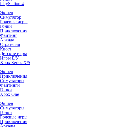
PlayStation 4
Экшен
Симулятор
Ролевые игры
Гонки
Приключения
Файтинг
Аркада
Стратегия
Квест
Детские игры
Игры Б/У
Xbox Series X/S
Экшен
Приключения
Симуляторы
Файтинги
Гонки
Xbox One
Экшен
Симуляторы
Гонки
Ролевые игры
Приключения
Аркады