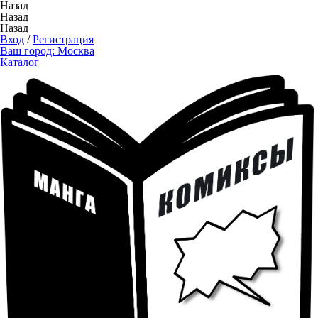
Назад
Назад
Назад
Вход
/
Регистрация
Ваш город:
Москва
Каталог