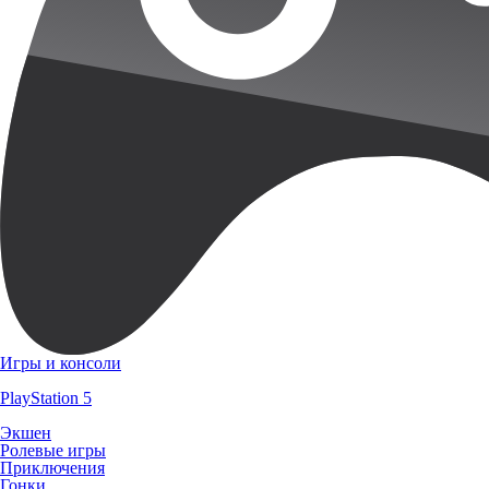
Игры и консоли
PlayStation 5
Экшен
Ролевые игры
Приключения
Гонки