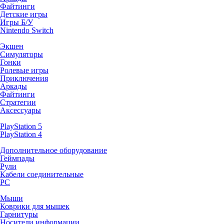
Файтинги
Детские игры
Игры Б/У
Nintendo Switch
Экшен
Симуляторы
Гонки
Ролевые игры
Приключения
Аркады
Файтинги
Стратегии
Аксессуары
PlayStation 5
PlayStation 4
Дополнительное оборудование
Геймпады
Рули
Кабели соединительные
PC
Мыши
Коврики для мышек
Гарнитуры
Носители информации