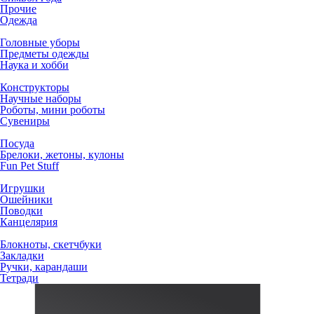
Прочие
Одежда
Головные уборы
Предметы одежды
Наука и хобби
Конструкторы
Научные наборы
Роботы, мини роботы
Сувениры
Посуда
Брелоки, жетоны, кулоны
Fun Pet Stuff
Игрушки
Ошейники
Поводки
Канцелярия
Блокноты, скетчбуки
Закладки
Ручки, карандаши
Тетради