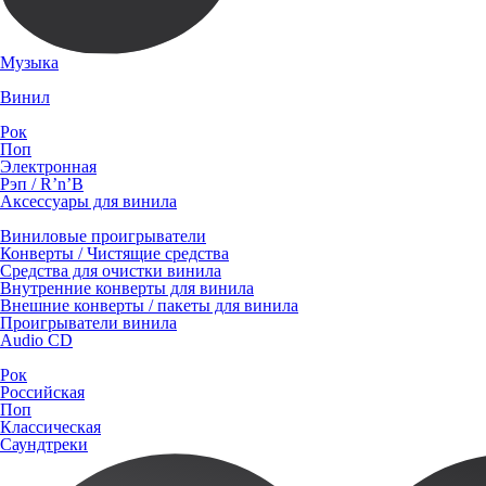
Музыка
Винил
Рок
Поп
Электронная
Рэп / R’n’B
Аксессуары для винила
Виниловые проигрыватели
Конверты / Чистящие средства
Средства для очистки винила
Внутренние конверты для винила
Внешние конверты / пакеты для винила
Проигрыватели винила
Audio CD
Рок
Российская
Поп
Классическая
Саундтреки