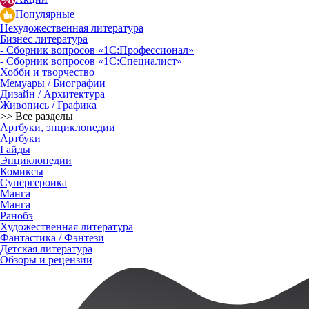
Популярные
Нехудожественная литература
Бизнес литература
- Сборник вопросов «1С:Профессионал»
- Сборник вопросов «1С:Специалист»
Хобби и творчество
Мемуары / Биографии
Дизайн / Архитектура
Живопись / Графика
>> Все разделы
Артбуки, энциклопедии
Артбуки
Гайды
Энциклопедии
Комиксы
Супергероика
Манга
Манга
Ранобэ
Художественная литература
Фантастика / Фэнтези
Детская литература
Обзоры и рецензии