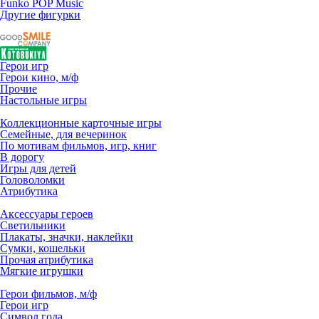
Funko POP Music
Другие фигурки
Герои игр
Герои кино, м/ф
Прочие
Настольные игры
Коллекционные карточные игры
Семейные, для вечеринок
По мотивам фильмов, игр, книг
В дорогу
Игры для детей
Головоломки
Атрибутика
Аксессуары героев
Светильники
Плакаты, значки, наклейки
Сумки, кошельки
Прочая атрибутика
Мягкие игрушки
Герои фильмов, м/ф
Герои игр
Символ года