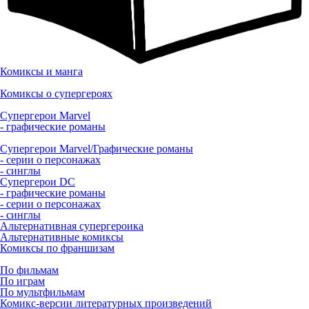
Комиксы и манга
Комиксы о супергероях
Супергерои Marvel
- графические романы
Супергерои Marvel/Графические романы
- серии о персонажах
- синглы
Супергерои DC
- графические романы
- серии о персонажах
- синглы
Альтернативная супергероика
Альтернативные комиксы
Комиксы по франшизам
По фильмам
По играм
По мультфильмам
Комикс-версии литературных произведений