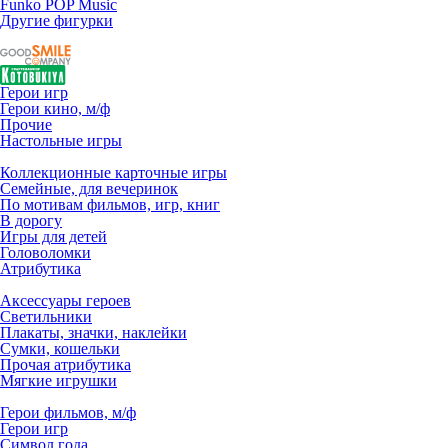
Funko POP Music
Другие фигурки
Герои игр
Герои кино, м/ф
Прочие
Настольные игры
Коллекционные карточные игры
Семейные, для вечеринок
По мотивам фильмов, игр, книг
В дорогу
Игры для детей
Головоломки
Атрибутика
Аксессуары героев
Светильники
Плакаты, значки, наклейки
Сумки, кошельки
Прочая атрибутика
Мягкие игрушки
Герои фильмов, м/ф
Герои игр
Символ года