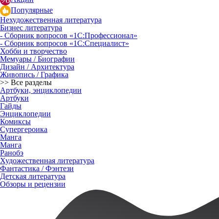
Популярные
Нехудожественная литература
Бизнес литература
- Сборник вопросов «1С:Профессионал»
- Сборник вопросов «1С:Специалист»
Хобби и творчество
Мемуары / Биографии
Дизайн / Архитектура
Живопись / Графика
>> Все разделы
Артбуки, энциклопедии
Артбуки
Гайды
Энциклопедии
Комиксы
Супергероика
Манга
Манга
Ранобэ
Художественная литература
Фантастика / Фэнтези
Детская литература
Обзоры и рецензии