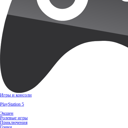
Игры и консоли
PlayStation 5
Экшен
Ролевые игры
Приключения
Гонки