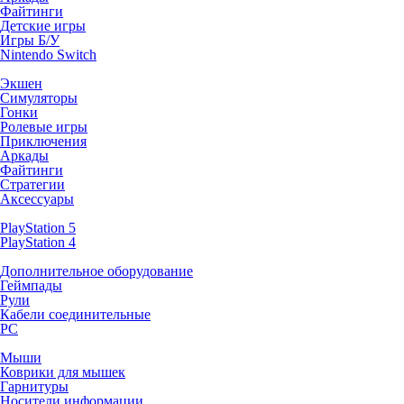
Файтинги
Детские игры
Игры Б/У
Nintendo Switch
Экшен
Симуляторы
Гонки
Ролевые игры
Приключения
Аркады
Файтинги
Стратегии
Аксессуары
PlayStation 5
PlayStation 4
Дополнительное оборудование
Геймпады
Рули
Кабели соединительные
PC
Мыши
Коврики для мышек
Гарнитуры
Носители информации