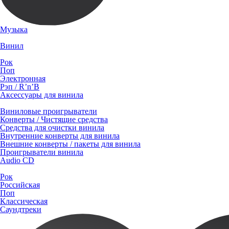
Музыка
Винил
Рок
Поп
Электронная
Рэп / R’n’B
Аксессуары для винила
Виниловые проигрыватели
Конверты / Чистящие средства
Средства для очистки винила
Внутренние конверты для винила
Внешние конверты / пакеты для винила
Проигрыватели винила
Audio CD
Рок
Российская
Поп
Классическая
Саундтреки