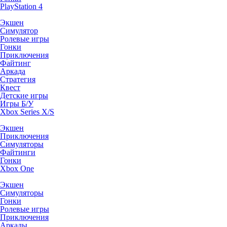
PlayStation 4
Экшен
Симулятор
Ролевые игры
Гонки
Приключения
Файтинг
Аркада
Стратегия
Квест
Детские игры
Игры Б/У
Xbox Series X/S
Экшен
Приключения
Симуляторы
Файтинги
Гонки
Xbox One
Экшен
Симуляторы
Гонки
Ролевые игры
Приключения
Аркады