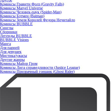
Другое
Комиксы Гравити Фолз (Gravity Falls)
Комиксы Marvel Universe
Комиксы Человек-паук (Spider-Man)
Комиксы Бэтмен (Batman)
Комиксы Земля Королей Федора Нечитайло
Комиксы BUBBLE
Синглы
Сборники
Легенды BUBBLE
BUBBLE Visions
Манга
Для парней
Для девушек
Мистика/ужасы
Другие жанры
Комиксы Майор Гром
Комиксы Лига справедливости (Justice League)
Комиксы Призрачный гонщик (Ghost Rider)