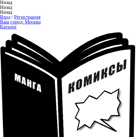
Назад
Назад
Назад
Вход
/
Регистрация
Ваш город:
Москва
Каталог