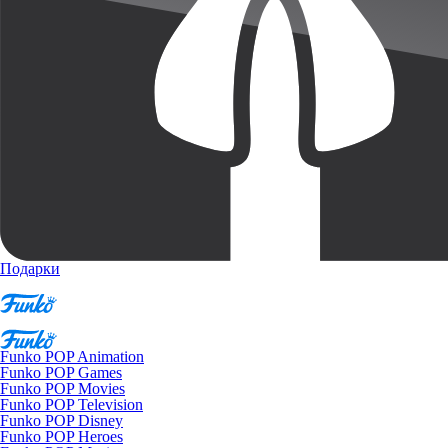
Подарки
Funko POP Animation
Funko POP Games
Funko POP Movies
Funko POP Television
Funko POP Disney
Funko POP Heroes