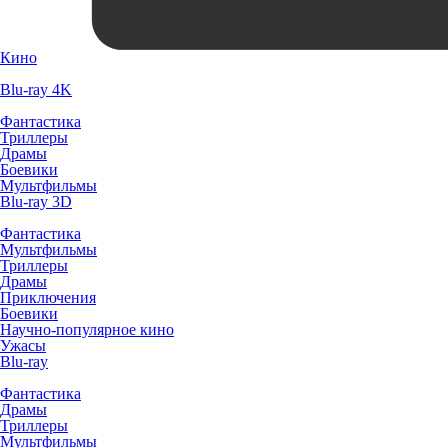
Кино
Blu-ray 4K
Фантастика
Триллеры
Драмы
Боевики
Мультфильмы
Blu-ray 3D
Фантастика
Мультфильмы
Триллеры
Драмы
Приключения
Боевики
Научно-популярное кино
Ужасы
Blu-ray
Фантастика
Драмы
Триллеры
Мультфильмы