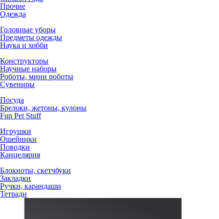
Прочие
Одежда
Головные уборы
Предметы одежды
Наука и хобби
Конструкторы
Научные наборы
Роботы, мини роботы
Сувениры
Посуда
Брелоки, жетоны, кулоны
Fun Pet Stuff
Игрушки
Ошейники
Поводки
Канцелярия
Блокноты, скетчбуки
Закладки
Ручки, карандаши
Тетради