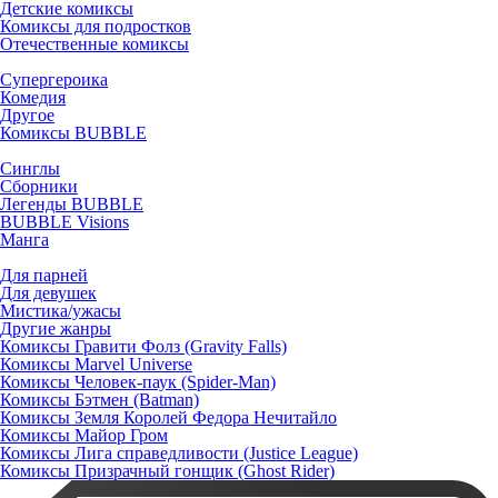
Детские комиксы
Комиксы для подростков
Отечественные комиксы
Супергероика
Комедия
Другое
Комиксы BUBBLE
Синглы
Сборники
Легенды BUBBLE
BUBBLE Visions
Манга
Для парней
Для девушек
Мистика/ужасы
Другие жанры
Комиксы Гравити Фолз (Gravity Falls)
Комиксы Marvel Universe
Комиксы Человек-паук (Spider-Man)
Комиксы Бэтмен (Batman)
Комиксы Земля Королей Федора Нечитайло
Комиксы Майор Гром
Комиксы Лига справедливости (Justice League)
Комиксы Призрачный гонщик (Ghost Rider)