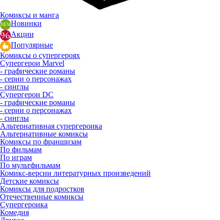
Комиксы и манга
Новинки
Акции
Популярные
Комиксы о супергероях
Супергерои Marvel
- графические романы
- серии о персонажах
- синглы
Супергерои DC
- графические романы
- серии о персонажах
- синглы
Альтернативная супергероика
Альтернативные комиксы
Комиксы по франшизам
По фильмам
По играм
По мультфильмам
Комикс-версии литературных произведений
Детские комиксы
Комиксы для подростков
Отечественные комиксы
Супергероика
Комедия