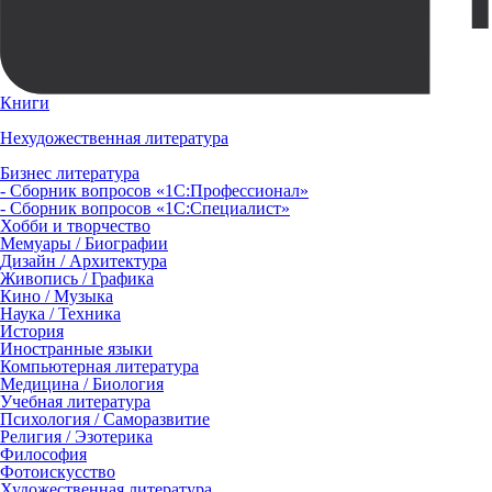
Книги
Нехудожественная литература
Бизнес литература
- Сборник вопросов «1С:Профессионал»
- Сборник вопросов «1С:Специалист»
Хобби и творчество
Мемуары / Биографии
Дизайн / Архитектура
Живопись / Графика
Кино / Музыка
Наука / Техника
История
Иностранные языки
Компьютерная литература
Медицина / Биология
Учебная литература
Психология / Саморазвитие
Религия / Эзотерика
Философия
Фотоискусство
Художественная литература