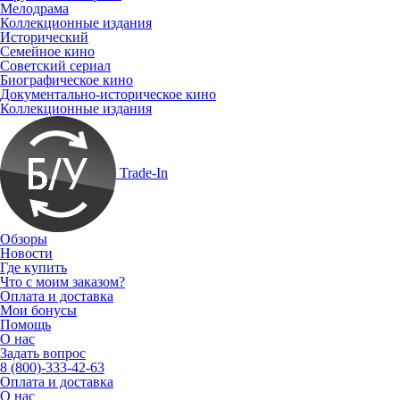
Мелодрама
Коллекционные издания
Исторический
Семейное кино
Советский сериал
Биографическое кино
Документально-историческое кино
Коллекционные издания
Trade-In
Обзоры
Новости
Где купить
Что с моим заказом?
Оплата и доставка
Мои бонусы
Помощь
О нас
Задать вопрос
8 (800)-333-42-63
Оплата и доставка
О нас