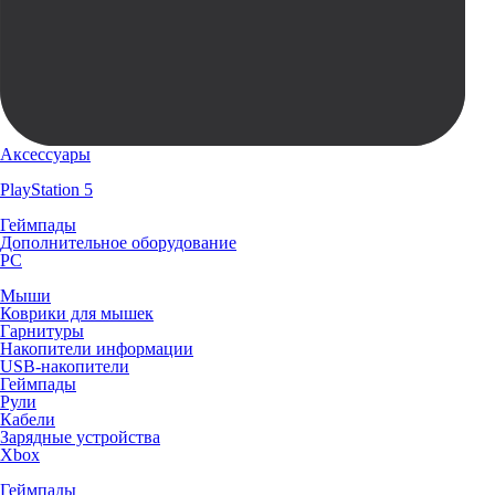
Аксессуары
PlayStation 5
Геймпады
Дополнительное оборудование
PC
Мыши
Коврики для мышек
Гарнитуры
Накопители информации
USB-накопители
Геймпады
Рули
Кабели
Зарядные устройства
Xbox
Геймпады