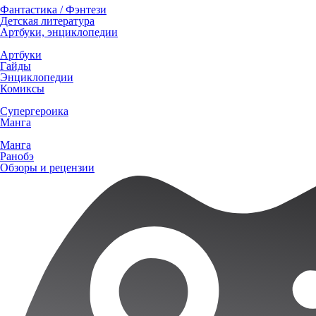
Фантастика / Фэнтези
Детская литература
Артбуки, энциклопедии
Артбуки
Гайды
Энциклопедии
Комиксы
Супергероика
Манга
Манга
Ранобэ
Обзоры и рецензии