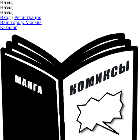
Назад
Назад
Назад
Вход
/
Регистрация
Ваш город:
Москва
Каталог