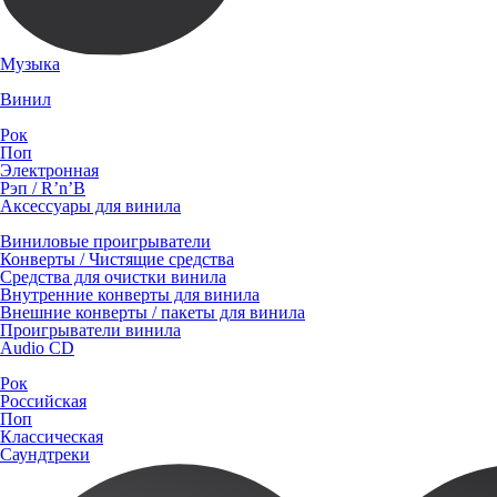
Музыка
Винил
Рок
Поп
Электронная
Рэп / R’n’B
Аксессуары для винила
Виниловые проигрыватели
Конверты / Чистящие средства
Средства для очистки винила
Внутренние конверты для винила
Внешние конверты / пакеты для винила
Проигрыватели винила
Audio CD
Рок
Российская
Поп
Классическая
Саундтреки