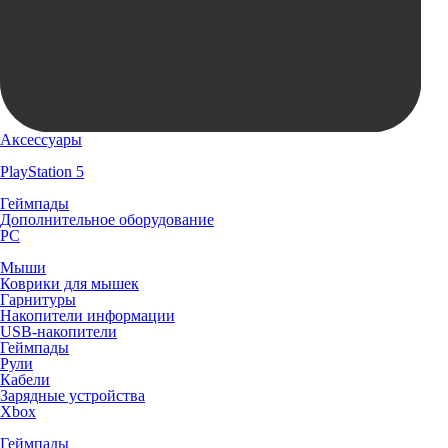
Аксессуары
PlayStation 5
Геймпады
Дополнительное оборудование
PC
Мыши
Коврики для мышек
Гарнитуры
Накопители информации
USB-накопители
Геймпады
Рули
Кабели
Зарядные устройства
Xbox
Геймпады