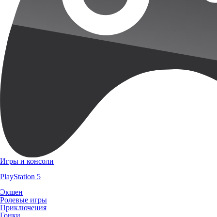
Игры и консоли
PlayStation 5
Экшен
Ролевые игры
Приключения
Гонки