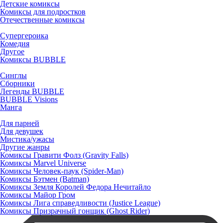
Детские комиксы
Комиксы для подростков
Отечественные комиксы
Супергероика
Комедия
Другое
Комиксы BUBBLE
Синглы
Сборники
Легенды BUBBLE
BUBBLE Visions
Манга
Для парней
Для девушек
Мистика/ужасы
Другие жанры
Комиксы Гравити Фолз (Gravity Falls)
Комиксы Marvel Universe
Комиксы Человек-паук (Spider-Man)
Комиксы Бэтмен (Batman)
Комиксы Земля Королей Федора Нечитайло
Комиксы Майор Гром
Комиксы Лига справедливости (Justice League)
Комиксы Призрачный гонщик (Ghost Rider)