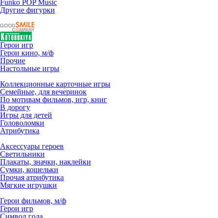
Funko POP Music
Другие фигурки
Герои игр
Герои кино, м/ф
Прочие
Настольные игры
Коллекционные карточные игры
Семейные, для вечеринок
По мотивам фильмов, игр, книг
В дорогу
Игры для детей
Головоломки
Атрибутика
Аксессуары героев
Светильники
Плакаты, значки, наклейки
Сумки, кошельки
Прочая атрибутика
Мягкие игрушки
Герои фильмов, м/ф
Герои игр
Символ года