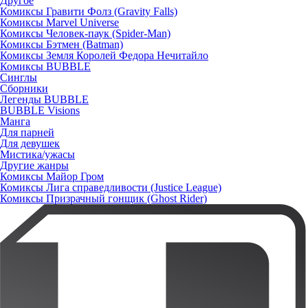
Другое
Комиксы Гравити Фолз (Gravity Falls)
Комиксы Marvel Universe
Комиксы Человек-паук (Spider-Man)
Комиксы Бэтмен (Batman)
Комиксы Земля Королей Федора Нечитайло
Комиксы BUBBLE
Синглы
Сборники
Легенды BUBBLE
BUBBLE Visions
Манга
Для парней
Для девушек
Мистика/ужасы
Другие жанры
Комиксы Майор Гром
Комиксы Лига справедливости (Justice League)
Комиксы Призрачный гонщик (Ghost Rider)