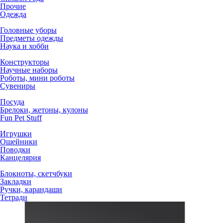
Прочие
Одежда
Головные уборы
Предметы одежды
Наука и хобби
Конструкторы
Научные наборы
Роботы, мини роботы
Сувениры
Посуда
Брелоки, жетоны, кулоны
Fun Pet Stuff
Игрушки
Ошейники
Поводки
Канцелярия
Блокноты, скетчбуки
Закладки
Ручки, карандаши
Тетради