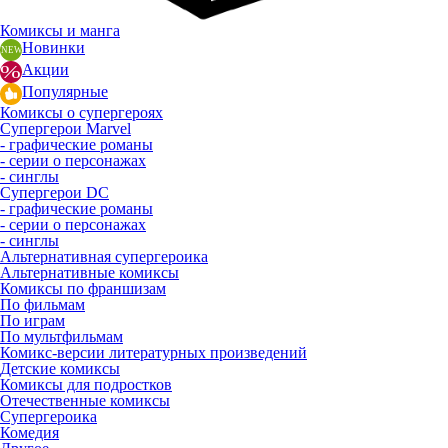
Комиксы и манга
Новинки
Акции
Популярные
Комиксы о супергероях
Супергерои Marvel
- графические романы
- серии о персонажах
- синглы
Супергерои DC
- графические романы
- серии о персонажах
- синглы
Альтернативная супергероика
Альтернативные комиксы
Комиксы по франшизам
По фильмам
По играм
По мультфильмам
Комикс-версии литературных произведений
Детские комиксы
Комиксы для подростков
Отечественные комиксы
Супергероика
Комедия