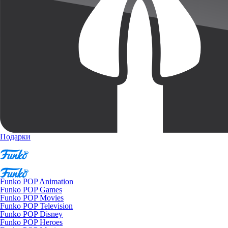
Подарки
Funko POP Animation
Funko POP Games
Funko POP Movies
Funko POP Television
Funko POP Disney
Funko POP Heroes