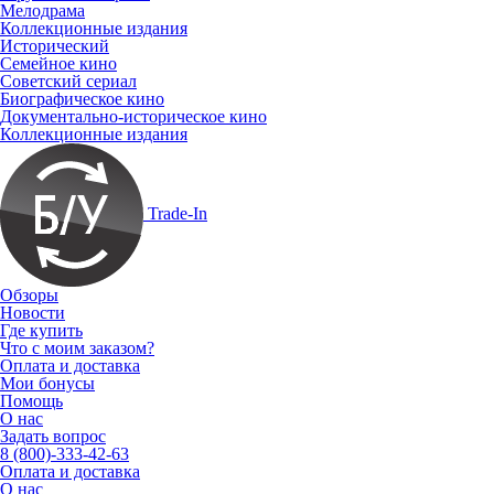
Мелодрама
Коллекционные издания
Исторический
Семейное кино
Советский сериал
Биографическое кино
Документально-историческое кино
Коллекционные издания
Trade-In
Обзоры
Новости
Где купить
Что с моим заказом?
Оплата и доставка
Мои бонусы
Помощь
О нас
Задать вопрос
8 (800)-333-42-63
Оплата и доставка
О нас