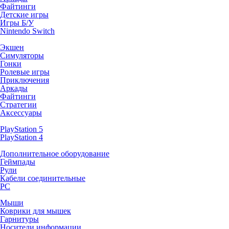
Файтинги
Детские игры
Игры Б/У
Nintendo Switch
Экшен
Симуляторы
Гонки
Ролевые игры
Приключения
Аркады
Файтинги
Стратегии
Аксессуары
PlayStation 5
PlayStation 4
Дополнительное оборудование
Геймпады
Рули
Кабели соединительные
PC
Мыши
Коврики для мышек
Гарнитуры
Носители информации