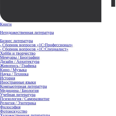
Книги
Нехудожественная литература
Бизнес литература
- Сборник вопросов «1С:Профессионал»
- Сборник вопросов «1С:Специалист»
Хобби и творчество
Мемуары / Биографии
Дизайн / Архитектура
Живопись / Графика
Кино / Музыка
Наука / Техника
История
Иностранные языки
Компьютерная литература
Медицина / Биология
Учебная литература
Психология / Саморазвитие
Религия / Эзотерика
Философия
Фотоискусство
Художественная литература