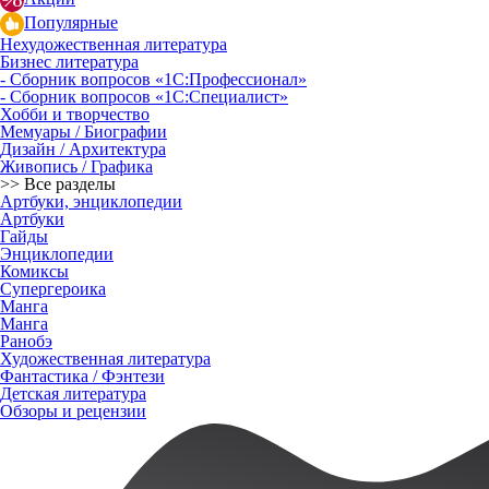
Популярные
Нехудожественная литература
Бизнес литература
- Сборник вопросов «1С:Профессионал»
- Сборник вопросов «1С:Специалист»
Хобби и творчество
Мемуары / Биографии
Дизайн / Архитектура
Живопись / Графика
>> Все разделы
Артбуки, энциклопедии
Артбуки
Гайды
Энциклопедии
Комиксы
Супергероика
Манга
Манга
Ранобэ
Художественная литература
Фантастика / Фэнтези
Детская литература
Обзоры и рецензии