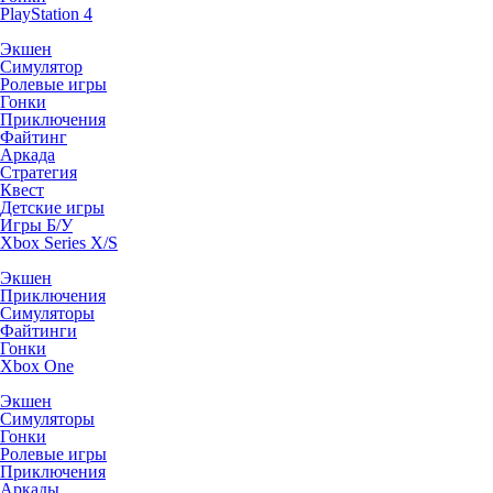
PlayStation 4
Экшен
Симулятор
Ролевые игры
Гонки
Приключения
Файтинг
Аркада
Стратегия
Квест
Детские игры
Игры Б/У
Xbox Series X/S
Экшен
Приключения
Симуляторы
Файтинги
Гонки
Xbox One
Экшен
Симуляторы
Гонки
Ролевые игры
Приключения
Аркады