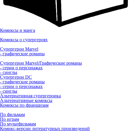
Комиксы и манга
Комиксы о супергероях
Супергерои Marvel
- графические романы
Супергерои Marvel/Графические романы
- серии о персонажах
- синглы
Супергерои DC
- графические романы
- серии о персонажах
- синглы
Альтернативная супергероика
Альтернативные комиксы
Комиксы по франшизам
По фильмам
По играм
По мультфильмам
Комикс-версии литературных произведений