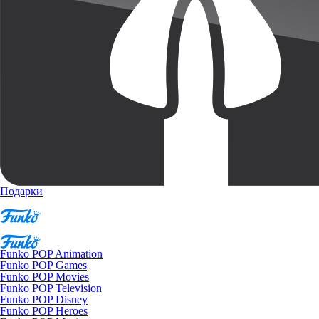
Подарки
Funko POP Animation
Funko POP Games
Funko POP Movies
Funko POP Television
Funko POP Disney
Funko POP Heroes