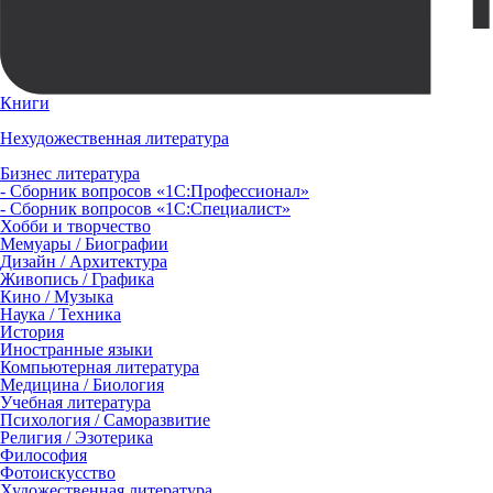
Книги
Нехудожественная литература
Бизнес литература
- Сборник вопросов «1С:Профессионал»
- Сборник вопросов «1С:Специалист»
Хобби и творчество
Мемуары / Биографии
Дизайн / Архитектура
Живопись / Графика
Кино / Музыка
Наука / Техника
История
Иностранные языки
Компьютерная литература
Медицина / Биология
Учебная литература
Психология / Саморазвитие
Религия / Эзотерика
Философия
Фотоискусство
Художественная литература