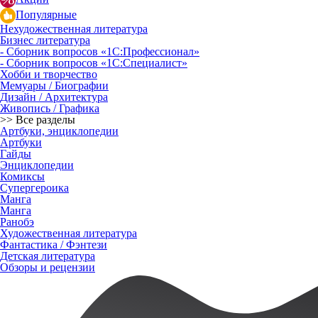
Популярные
Нехудожественная литература
Бизнес литература
- Сборник вопросов «1С:Профессионал»
- Сборник вопросов «1С:Специалист»
Хобби и творчество
Мемуары / Биографии
Дизайн / Архитектура
Живопись / Графика
>> Все разделы
Артбуки, энциклопедии
Артбуки
Гайды
Энциклопедии
Комиксы
Супергероика
Манга
Манга
Ранобэ
Художественная литература
Фантастика / Фэнтези
Детская литература
Обзоры и рецензии