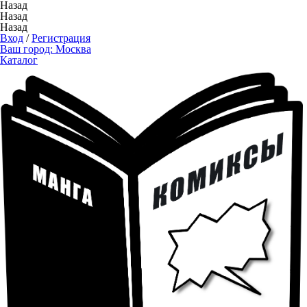
Назад
Назад
Назад
Вход
/
Регистрация
Ваш город:
Москва
Каталог