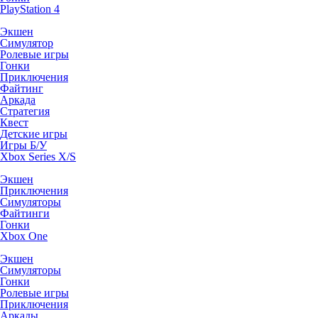
PlayStation 4
Экшен
Симулятор
Ролевые игры
Гонки
Приключения
Файтинг
Аркада
Стратегия
Квест
Детские игры
Игры Б/У
Xbox Series X/S
Экшен
Приключения
Симуляторы
Файтинги
Гонки
Xbox One
Экшен
Симуляторы
Гонки
Ролевые игры
Приключения
Аркады