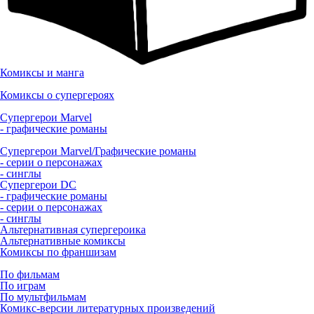
Комиксы и манга
Комиксы о супергероях
Супергерои Marvel
- графические романы
Супергерои Marvel/Графические романы
- серии о персонажах
- синглы
Супергерои DC
- графические романы
- серии о персонажах
- синглы
Альтернативная супергероика
Альтернативные комиксы
Комиксы по франшизам
По фильмам
По играм
По мультфильмам
Комикс-версии литературных произведений