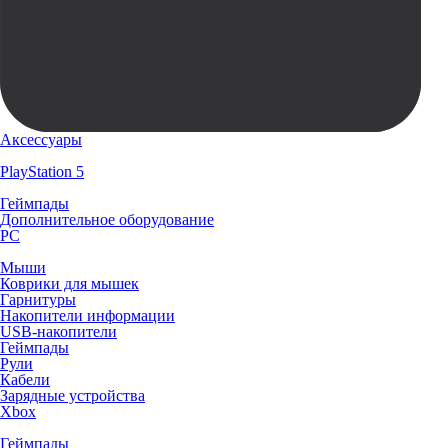
Аксессуары
PlayStation 5
Геймпады
Дополнительное оборудование
PC
Мыши
Коврики для мышек
Гарнитуры
Накопители информации
USB-накопители
Геймпады
Рули
Кабели
Зарядные устройства
Xbox
Геймпады