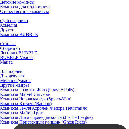
Детские комиксы
Комиксы для подростков
Отечественные комиксы
Супергероика
Комедия
Другое
Комиксы BUBBLE
Синглы
Сборники
Легенды BUBBLE
BUBBLE Visions
Манга
Для парней
Для девушек
Мистика/ужасы
Другие жанры
Комиксы Гравити Фолз (Gravity Falls)
Комиксы Marvel Universe
Комиксы Человек-паук (Spider-Man)
Комиксы Бэтмен (Batman)
Комиксы Земля Королей Федора Нечитайло
Комиксы Майор Гром
Комиксы Лига справедливости (Justice League)
Комиксы Призрачный гонщик (Ghost Rider)