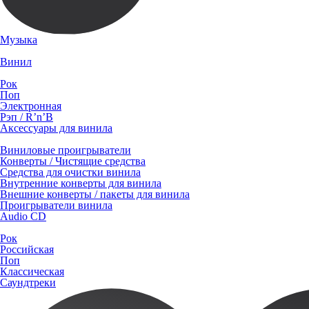
Музыка
Винил
Рок
Поп
Электронная
Рэп / R’n’B
Аксессуары для винила
Виниловые проигрыватели
Конверты / Чистящие средства
Средства для очистки винила
Внутренние конверты для винила
Внешние конверты / пакеты для винила
Проигрыватели винила
Audio CD
Рок
Российская
Поп
Классическая
Саундтреки