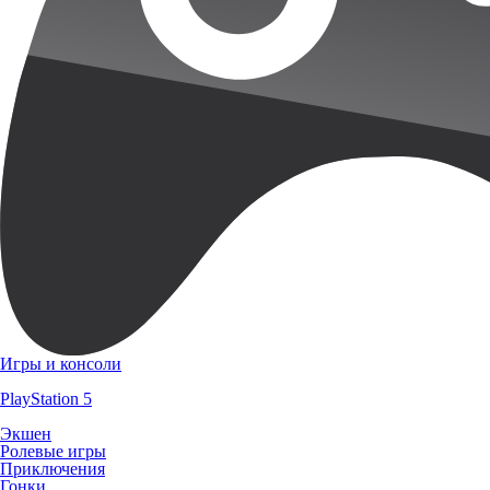
Игры и консоли
PlayStation 5
Экшен
Ролевые игры
Приключения
Гонки