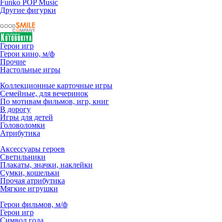
Funko POP Music
Другие фигурки
Герои игр
Герои кино, м/ф
Прочие
Настольные игры
Коллекционные карточные игры
Семейные, для вечеринок
По мотивам фильмов, игр, книг
В дорогу
Игры для детей
Головоломки
Атрибутика
Аксессуары героев
Светильники
Плакаты, значки, наклейки
Сумки, кошельки
Прочая атрибутика
Мягкие игрушки
Герои фильмов, м/ф
Герои игр
Символ года