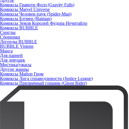
Другое
Комиксы Гравити Фолз (Gravity Falls)
Комиксы Marvel Universe
Комиксы Человек-паук (Spider-Man)
Комиксы Бэтмен (Batman)
Комиксы Земля Королей Федора Нечитайло
Комиксы BUBBLE
Синглы
Сборники
Легенды BUBBLE
BUBBLE Visions
Манга
Для парней
Для девушек
Мистика/ужасы
Другие жанры
Комиксы Майор Гром
Комиксы Лига справедливости (Justice League)
Комиксы Призрачный гонщик (Ghost Rider)