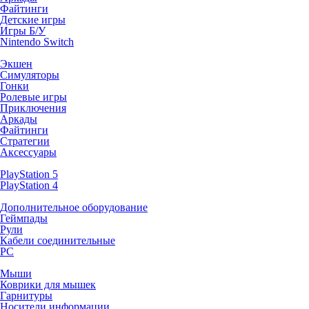
Файтинги
Детские игры
Игры Б/У
Nintendo Switch
Экшен
Симуляторы
Гонки
Ролевые игры
Приключения
Аркады
Файтинги
Стратегии
Аксессуары
PlayStation 5
PlayStation 4
Дополнительное оборудование
Геймпады
Рули
Кабели соединительные
PC
Мыши
Коврики для мышек
Гарнитуры
Носители информации