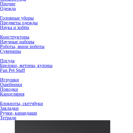
Прочие
Одежда
Головные уборы
Предметы одежды
Наука и хобби
Конструкторы
Научные наборы
Роботы, мини роботы
Сувениры
Посуда
Брелоки, жетоны, кулоны
Fun Pet Stuff
Игрушки
Ошейники
Поводки
Канцелярия
Блокноты, скетчбуки
Закладки
Ручки, карандаши
Тетради