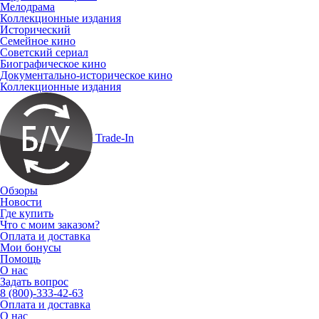
Мелодрама
Коллекционные издания
Исторический
Семейное кино
Советский сериал
Биографическое кино
Документально-историческое кино
Коллекционные издания
Trade-In
Обзоры
Новости
Где купить
Что с моим заказом?
Оплата и доставка
Мои бонусы
Помощь
О нас
Задать вопрос
8 (800)-333-42-63
Оплата и доставка
О нас