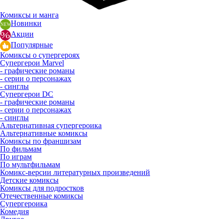
Комиксы и манга
Новинки
Акции
Популярные
Комиксы о супергероях
Супергерои Marvel
- графические романы
- серии о персонажах
- синглы
Супергерои DC
- графические романы
- серии о персонажах
- синглы
Альтернативная супергероика
Альтернативные комиксы
Комиксы по франшизам
По фильмам
По играм
По мультфильмам
Комикс-версии литературных произведений
Детские комиксы
Комиксы для подростков
Отечественные комиксы
Супергероика
Комедия