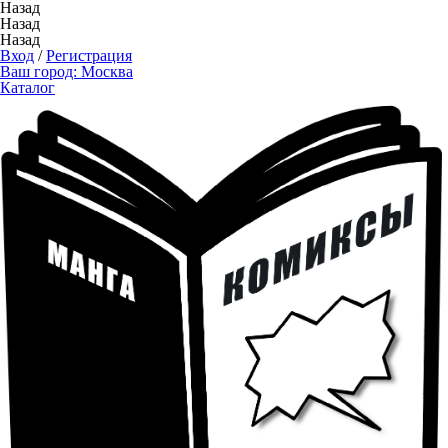
Назад
Назад
Назад
Вход
/
Регистрация
Ваш город:
Москва
Каталог