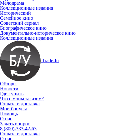
Мелодрама
Коллекционные издания
Исторический
Семейное кино
Советский сериал
Биографическое кино
Документально-историческое кино
Коллекционные издания
Trade-In
Обзоры
Новости
Где купить
Что с моим заказом?
Оплата и доставка
Мои бонусы
Помощь
О нас
Задать вопрос
8 (800)-333-42-63
Оплата и доставка
О нас