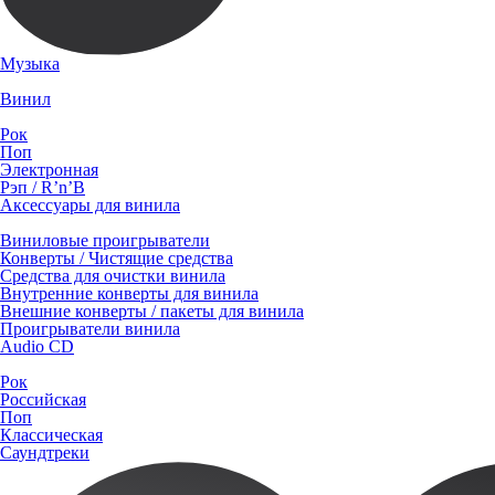
Музыка
Винил
Рок
Поп
Электронная
Рэп / R’n’B
Аксессуары для винила
Виниловые проигрыватели
Конверты / Чистящие средства
Средства для очистки винила
Внутренние конверты для винила
Внешние конверты / пакеты для винила
Проигрыватели винила
Audio CD
Рок
Российская
Поп
Классическая
Саундтреки