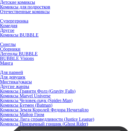
Детские комиксы
Комиксы для подростков
Отечественные комиксы
Супергероика
Комедия
Другое
Комиксы BUBBLE
Синглы
Сборники
Легенды BUBBLE
BUBBLE Visions
Манга
Для парней
Для девушек
Мистика/ужасы
Другие жанры
Комиксы Гравити Фолз (Gravity Falls)
Комиксы Marvel Universe
Комиксы Человек-паук (Spider-Man)
Комиксы Бэтмен (Batman)
Комиксы Земля Королей Федора Нечитайло
Комиксы Майор Гром
Комиксы Лига справедливости (Justice League)
Комиксы Призрачный гонщик (Ghost Rider)