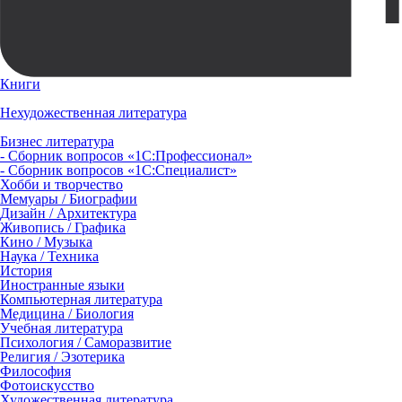
Книги
Нехудожественная литература
Бизнес литература
- Сборник вопросов «1С:Профессионал»
- Сборник вопросов «1С:Специалист»
Хобби и творчество
Мемуары / Биографии
Дизайн / Архитектура
Живопись / Графика
Кино / Музыка
Наука / Техника
История
Иностранные языки
Компьютерная литература
Медицина / Биология
Учебная литература
Психология / Саморазвитие
Религия / Эзотерика
Философия
Фотоискусство
Художественная литература