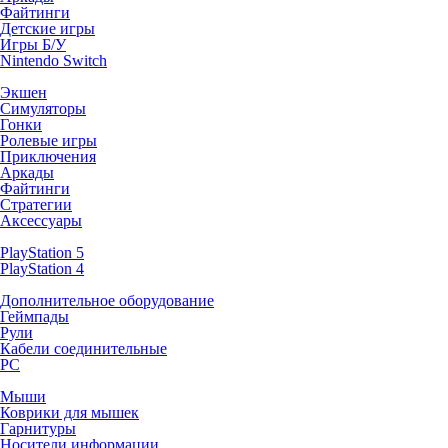
Файтинги
Детские игры
Игры Б/У
Nintendo Switch
Экшен
Симуляторы
Гонки
Ролевые игры
Приключения
Аркады
Файтинги
Стратегии
Аксессуары
PlayStation 5
PlayStation 4
Дополнительное оборудование
Геймпады
Рули
Кабели соединительные
PC
Мыши
Коврики для мышек
Гарнитуры
Носители информации