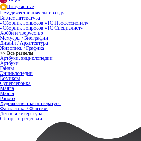
Популярные
Нехудожественная литература
Бизнес литература
- Сборник вопросов «1С:Профессионал»
- Сборник вопросов «1С:Специалист»
Хобби и творчество
Мемуары / Биографии
Дизайн / Архитектура
Живопись / Графика
>> Все разделы
Артбуки, энциклопедии
Артбуки
Гайды
Энциклопедии
Комиксы
Супергероика
Манга
Манга
Ранобэ
Художественная литература
Фантастика / Фэнтези
Детская литература
Обзоры и рецензии