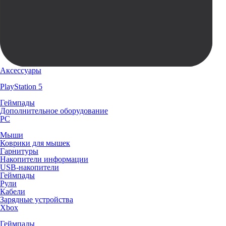
Аксессуары
PlayStation 5
Геймпады
Дополнительное оборудование
PC
Мыши
Коврики для мышек
Гарнитуры
Накопители информации
USB-накопители
Геймпады
Рули
Кабели
Зарядные устройства
Xbox
Геймпады