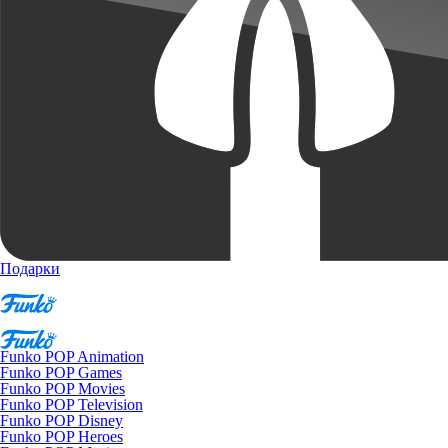
Подарки
Funko POP Animation
Funko POP Games
Funko POP Movies
Funko POP Television
Funko POP Disney
Funko POP Heroes