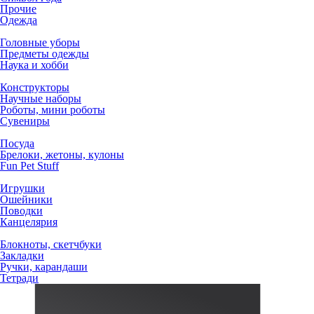
Прочие
Одежда
Головные уборы
Предметы одежды
Наука и хобби
Конструкторы
Научные наборы
Роботы, мини роботы
Сувениры
Посуда
Брелоки, жетоны, кулоны
Fun Pet Stuff
Игрушки
Ошейники
Поводки
Канцелярия
Блокноты, скетчбуки
Закладки
Ручки, карандаши
Тетради