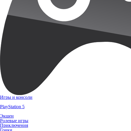
Игры и консоли
PlayStation 5
Экшен
Ролевые игры
Приключения
Гонки