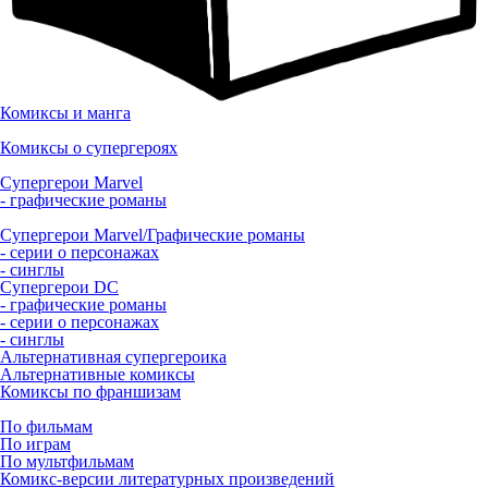
Комиксы и манга
Комиксы о супергероях
Супергерои Marvel
- графические романы
Супергерои Marvel/Графические романы
- серии о персонажах
- синглы
Супергерои DC
- графические романы
- серии о персонажах
- синглы
Альтернативная супергероика
Альтернативные комиксы
Комиксы по франшизам
По фильмам
По играм
По мультфильмам
Комикс-версии литературных произведений