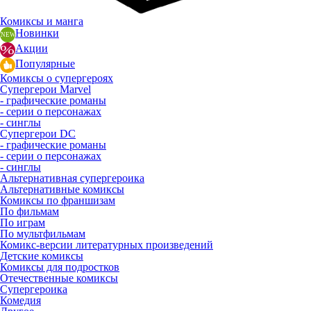
Комиксы и манга
Новинки
Акции
Популярные
Комиксы о супергероях
Супергерои Marvel
- графические романы
- серии о персонажах
- синглы
Супергерои DC
- графические романы
- серии о персонажах
- синглы
Альтернативная супергероика
Альтернативные комиксы
Комиксы по франшизам
По фильмам
По играм
По мультфильмам
Комикс-версии литературных произведений
Детские комиксы
Комиксы для подростков
Отечественные комиксы
Супергероика
Комедия