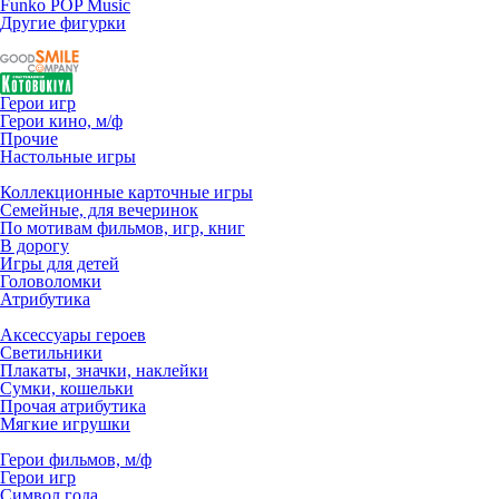
Funko POP Music
Другие фигурки
Герои игр
Герои кино, м/ф
Прочие
Настольные игры
Коллекционные карточные игры
Семейные, для вечеринок
По мотивам фильмов, игр, книг
В дорогу
Игры для детей
Головоломки
Атрибутика
Аксессуары героев
Светильники
Плакаты, значки, наклейки
Сумки, кошельки
Прочая атрибутика
Мягкие игрушки
Герои фильмов, м/ф
Герои игр
Символ года