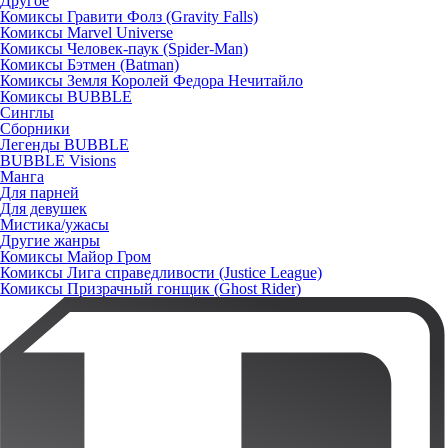
Другое
Комиксы Гравити Фолз (Gravity Falls)
Комиксы Marvel Universe
Комиксы Человек-паук (Spider-Man)
Комиксы Бэтмен (Batman)
Комиксы Земля Королей Федора Нечитайло
Комиксы BUBBLE
Синглы
Сборники
Легенды BUBBLE
BUBBLE Visions
Манга
Для парней
Для девушек
Мистика/ужасы
Другие жанры
Комиксы Майор Гром
Комиксы Лига справедливости (Justice League)
Комиксы Призрачный гонщик (Ghost Rider)