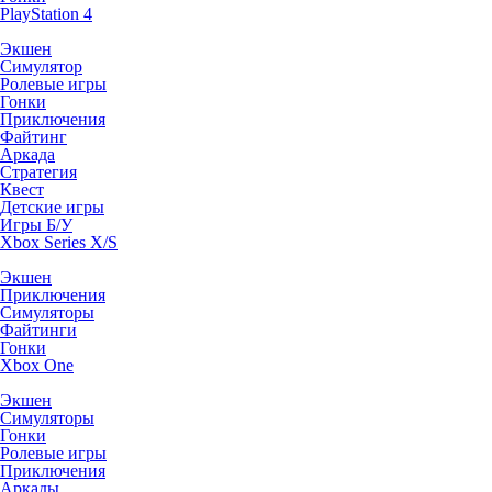
PlayStation 4
Экшен
Симулятор
Ролевые игры
Гонки
Приключения
Файтинг
Аркада
Стратегия
Квест
Детские игры
Игры Б/У
Xbox Series X/S
Экшен
Приключения
Симуляторы
Файтинги
Гонки
Xbox One
Экшен
Симуляторы
Гонки
Ролевые игры
Приключения
Аркады