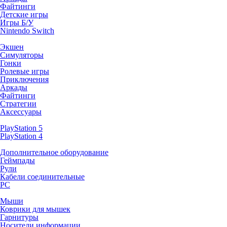
Файтинги
Детские игры
Игры Б/У
Nintendo Switch
Экшен
Симуляторы
Гонки
Ролевые игры
Приключения
Аркады
Файтинги
Стратегии
Аксессуары
PlayStation 5
PlayStation 4
Дополнительное оборудование
Геймпады
Рули
Кабели соединительные
PC
Мыши
Коврики для мышек
Гарнитуры
Носители информации