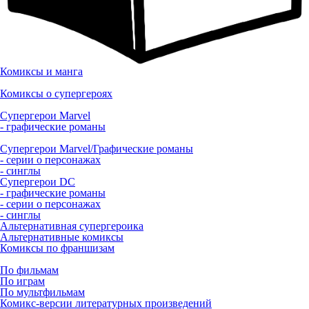
Комиксы и манга
Комиксы о супергероях
Супергерои Marvel
- графические романы
Супергерои Marvel/Графические романы
- серии о персонажах
- синглы
Супергерои DC
- графические романы
- серии о персонажах
- синглы
Альтернативная супергероика
Альтернативные комиксы
Комиксы по франшизам
По фильмам
По играм
По мультфильмам
Комикс-версии литературных произведений