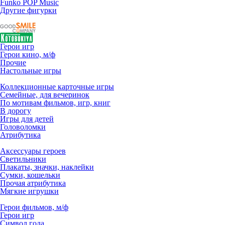
Funko POP Music
Другие фигурки
Герои игр
Герои кино, м/ф
Прочие
Настольные игры
Коллекционные карточные игры
Семейные, для вечеринок
По мотивам фильмов, игр, книг
В дорогу
Игры для детей
Головоломки
Атрибутика
Аксессуары героев
Светильники
Плакаты, значки, наклейки
Сумки, кошельки
Прочая атрибутика
Мягкие игрушки
Герои фильмов, м/ф
Герои игр
Символ года