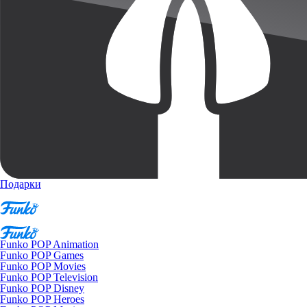
Подарки
Funko POP Animation
Funko POP Games
Funko POP Movies
Funko POP Television
Funko POP Disney
Funko POP Heroes