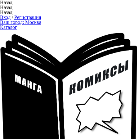
Назад
Назад
Назад
Вход
/
Регистрация
Ваш город:
Москва
Каталог