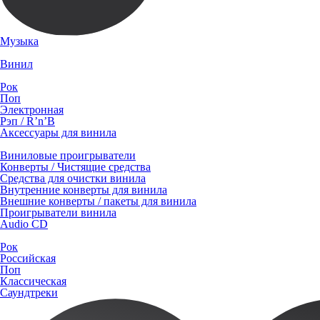
Музыка
Винил
Рок
Поп
Электронная
Рэп / R’n’B
Аксессуары для винила
Виниловые проигрыватели
Конверты / Чистящие средства
Средства для очистки винила
Внутренние конверты для винила
Внешние конверты / пакеты для винила
Проигрыватели винила
Audio CD
Рок
Российская
Поп
Классическая
Саундтреки