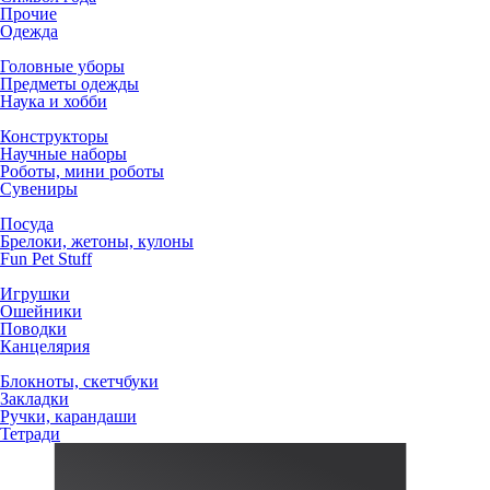
Прочие
Одежда
Головные уборы
Предметы одежды
Наука и хобби
Конструкторы
Научные наборы
Роботы, мини роботы
Сувениры
Посуда
Брелоки, жетоны, кулоны
Fun Pet Stuff
Игрушки
Ошейники
Поводки
Канцелярия
Блокноты, скетчбуки
Закладки
Ручки, карандаши
Тетради