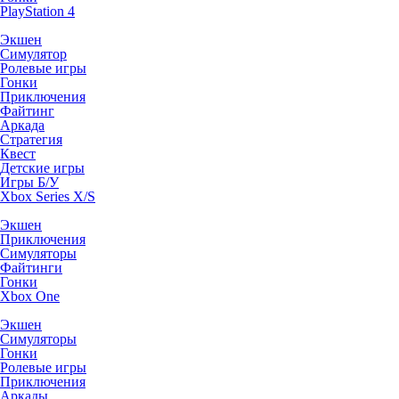
PlayStation 4
Экшен
Симулятор
Ролевые игры
Гонки
Приключения
Файтинг
Аркада
Стратегия
Квест
Детские игры
Игры Б/У
Xbox Series X/S
Экшен
Приключения
Симуляторы
Файтинги
Гонки
Xbox One
Экшен
Симуляторы
Гонки
Ролевые игры
Приключения
Аркады