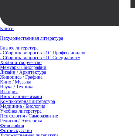
Книги
Нехудожественная литература
Бизнес литература
- Сборник вопросов «1С:Профессионал»
- Сборник вопросов «1С:Специалист»
Хобби и творчество
Мемуары / Биографии
Дизайн / Архитектура
Живопись / Графика
Кино / Музыка
Наука / Техника
История
Иностранные языки
Компьютерная литература
Медицина / Биология
Учебная литература
Психология / Саморазвитие
Религия / Эзотерика
Философия
Фотоискусство
Художественная литература