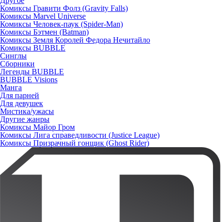
Другое
Комиксы Гравити Фолз (Gravity Falls)
Комиксы Marvel Universe
Комиксы Человек-паук (Spider-Man)
Комиксы Бэтмен (Batman)
Комиксы Земля Королей Федора Нечитайло
Комиксы BUBBLE
Синглы
Сборники
Легенды BUBBLE
BUBBLE Visions
Манга
Для парней
Для девушек
Мистика/ужасы
Другие жанры
Комиксы Майор Гром
Комиксы Лига справедливости (Justice League)
Комиксы Призрачный гонщик (Ghost Rider)