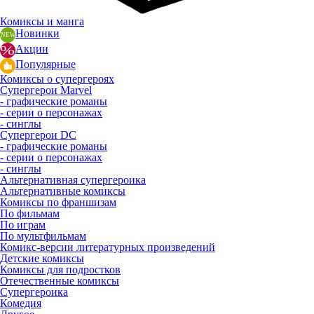
Комиксы и манга
Новинки
Акции
Популярные
Комиксы о супергероях
Супергерои Marvel
- графические романы
- серии о персонажах
- синглы
Супергерои DC
- графические романы
- серии о персонажах
- синглы
Альтернативная супергероика
Альтернативные комиксы
Комиксы по франшизам
По фильмам
По играм
По мультфильмам
Комикс-версии литературных произведений
Детские комиксы
Комиксы для подростков
Отечественные комиксы
Супергероика
Комедия