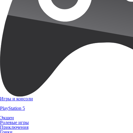
Игры и консоли
PlayStation 5
Экшен
Ролевые игры
Приключения
Гонки