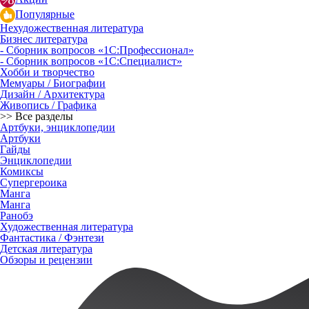
Популярные
Нехудожественная литература
Бизнес литература
- Сборник вопросов «1С:Профессионал»
- Сборник вопросов «1С:Специалист»
Хобби и творчество
Мемуары / Биографии
Дизайн / Архитектура
Живопись / Графика
>> Все разделы
Артбуки, энциклопедии
Артбуки
Гайды
Энциклопедии
Комиксы
Супергероика
Манга
Манга
Ранобэ
Художественная литература
Фантастика / Фэнтези
Детская литература
Обзоры и рецензии