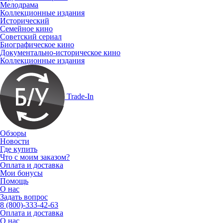
Мелодрама
Коллекционные издания
Исторический
Семейное кино
Советский сериал
Биографическое кино
Документально-историческое кино
Коллекционные издания
Trade-In
Обзоры
Новости
Где купить
Что с моим заказом?
Оплата и доставка
Мои бонусы
Помощь
О нас
Задать вопрос
8 (800)-333-42-63
Оплата и доставка
О нас