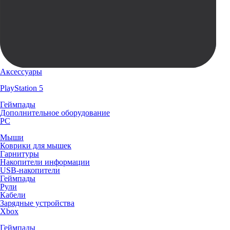
Аксессуары
PlayStation 5
Геймпады
Дополнительное оборудование
PC
Мыши
Коврики для мышек
Гарнитуры
Накопители информации
USB-накопители
Геймпады
Рули
Кабели
Зарядные устройства
Xbox
Геймпады