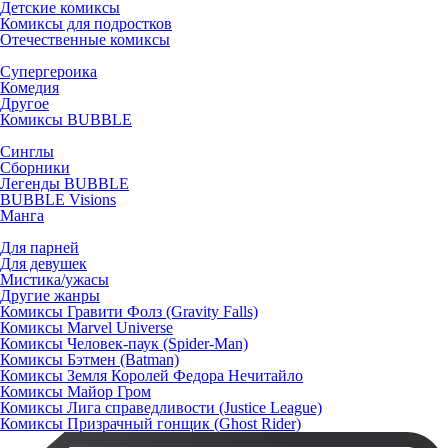
Детские комиксы
Комиксы для подростков
Отечественные комиксы
Супергероика
Комедия
Другое
Комиксы BUBBLE
Синглы
Сборники
Легенды BUBBLE
BUBBLE Visions
Манга
Для парней
Для девушек
Мистика/ужасы
Другие жанры
Комиксы Гравити Фолз (Gravity Falls)
Комиксы Marvel Universe
Комиксы Человек-паук (Spider-Man)
Комиксы Бэтмен (Batman)
Комиксы Земля Королей Федора Нечитайло
Комиксы Майор Гром
Комиксы Лига справедливости (Justice League)
Комиксы Призрачный гонщик (Ghost Rider)