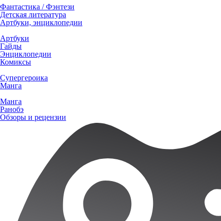
Фантастика / Фэнтези
Детская литература
Артбуки, энциклопедии
Артбуки
Гайды
Энциклопедии
Комиксы
Супергероика
Манга
Манга
Ранобэ
Обзоры и рецензии