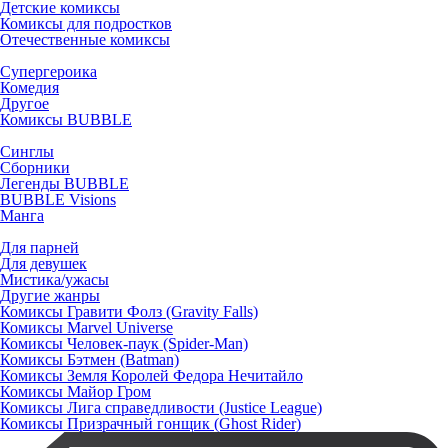
Детские комиксы
Комиксы для подростков
Отечественные комиксы
Супергероика
Комедия
Другое
Комиксы BUBBLE
Синглы
Сборники
Легенды BUBBLE
BUBBLE Visions
Манга
Для парней
Для девушек
Мистика/ужасы
Другие жанры
Комиксы Гравити Фолз (Gravity Falls)
Комиксы Marvel Universe
Комиксы Человек-паук (Spider-Man)
Комиксы Бэтмен (Batman)
Комиксы Земля Королей Федора Нечитайло
Комиксы Майор Гром
Комиксы Лига справедливости (Justice League)
Комиксы Призрачный гонщик (Ghost Rider)