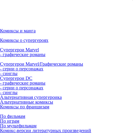
Комиксы и манга
Комиксы о супергероях
Супергерои Marvel
- графические романы
Супергерои Marvel/Графические романы
- серии о персонажах
- синглы
Супергерои DC
- графические романы
- серии о персонажах
- синглы
Альтернативная супергероика
Альтернативные комиксы
Комиксы по франшизам
По фильмам
По играм
По мультфильмам
Комикс-версии литературных произведений