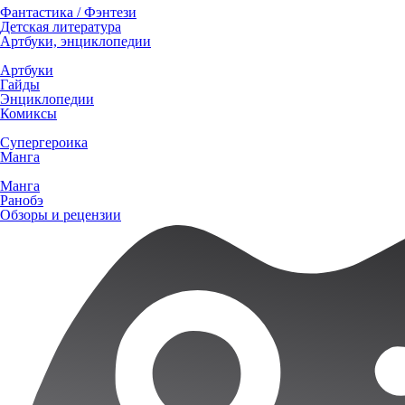
Фантастика / Фэнтези
Детская литература
Артбуки, энциклопедии
Артбуки
Гайды
Энциклопедии
Комиксы
Супергероика
Манга
Манга
Ранобэ
Обзоры и рецензии