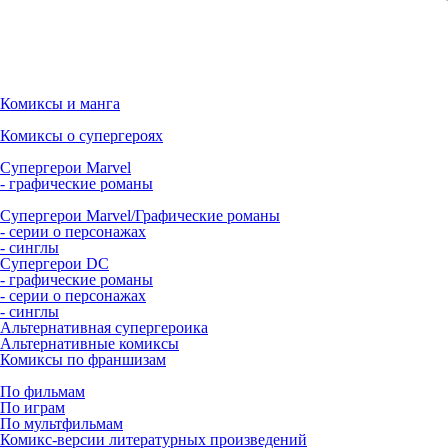
Комиксы и манга
Комиксы о супергероях
Супергерои Marvel
- графические романы
Супергерои Marvel/Графические романы
- серии о персонажах
- синглы
Супергерои DC
- графические романы
- серии о персонажах
- синглы
Альтернативная супергероика
Альтернативные комиксы
Комиксы по франшизам
По фильмам
По играм
По мультфильмам
Комикс-версии литературных произведений