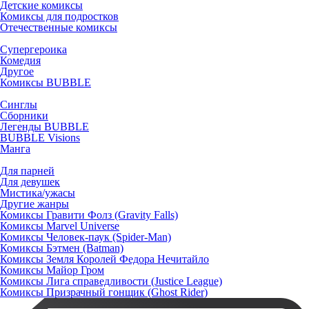
Детские комиксы
Комиксы для подростков
Отечественные комиксы
Супергероика
Комедия
Другое
Комиксы BUBBLE
Синглы
Сборники
Легенды BUBBLE
BUBBLE Visions
Манга
Для парней
Для девушек
Мистика/ужасы
Другие жанры
Комиксы Гравити Фолз (Gravity Falls)
Комиксы Marvel Universe
Комиксы Человек-паук (Spider-Man)
Комиксы Бэтмен (Batman)
Комиксы Земля Королей Федора Нечитайло
Комиксы Майор Гром
Комиксы Лига справедливости (Justice League)
Комиксы Призрачный гонщик (Ghost Rider)