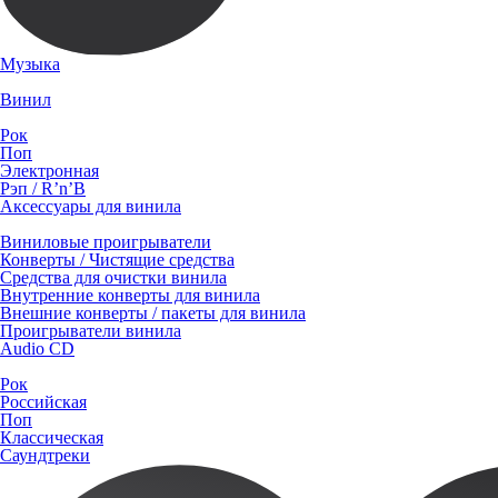
Музыка
Винил
Рок
Поп
Электронная
Рэп / R’n’B
Аксессуары для винила
Виниловые проигрыватели
Конверты / Чистящие средства
Средства для очистки винила
Внутренние конверты для винила
Внешние конверты / пакеты для винила
Проигрыватели винила
Audio CD
Рок
Российская
Поп
Классическая
Саундтреки