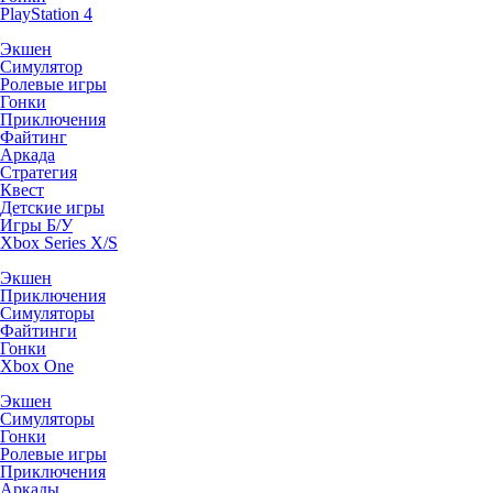
PlayStation 4
Экшен
Симулятор
Ролевые игры
Гонки
Приключения
Файтинг
Аркада
Стратегия
Квест
Детские игры
Игры Б/У
Xbox Series X/S
Экшен
Приключения
Симуляторы
Файтинги
Гонки
Xbox One
Экшен
Симуляторы
Гонки
Ролевые игры
Приключения
Аркады