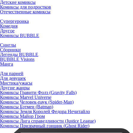
Детские комиксы
Комиксы для подростков
Отечественные комиксы
Супергероика
Комедия
Другое
Комиксы BUBBLE
Синглы
Сборники
Легенды BUBBLE
BUBBLE Visions
Манга
Для парней
Для девушек
Мистика/ужасы
Другие жанры
Комиксы Гравити Фолз (Gravity Falls)
Комиксы Marvel Universe
Комиксы Человек-паук (Spider-Man)
Комиксы Бэтмен (Batman)
Комиксы Земля Королей Федора Нечитайло
Комиксы Майор Гром
Комиксы Лига справедливости (Justice League)
Комиксы Призрачный гонщик (Ghost Rider)