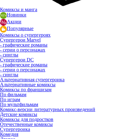
Комиксы и манга
Новинки
Акции
Популярные
Комиксы о супергероях
Супергерои Marvel
- графические романы
- серии о персонажах
- синглы
Супергерои DC
- графические романы
- серии о персонажах
- синглы
Альтернативная супергероика
Альтернативные комиксы
Комиксы по франшизам
По фильмам
По играм
По мультфильмам
Комикс-версии литературных произведений
Детские комиксы
Комиксы для подростков
Отечественные комиксы
Супергероика
Комедия