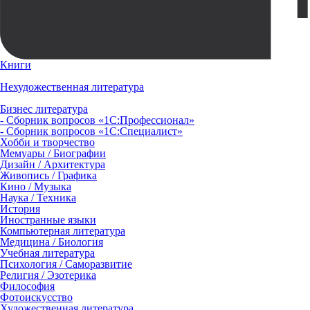
Книги
Нехудожественная литература
Бизнес литература
- Сборник вопросов «1С:Профессионал»
- Сборник вопросов «1С:Специалист»
Хобби и творчество
Мемуары / Биографии
Дизайн / Архитектура
Живопись / Графика
Кино / Музыка
Наука / Техника
История
Иностранные языки
Компьютерная литература
Медицина / Биология
Учебная литература
Психология / Саморазвитие
Религия / Эзотерика
Философия
Фотоискусство
Художественная литература