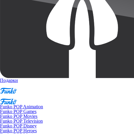
Подарки
Funko POP Animation
Funko POP Games
Funko POP Movies
Funko POP Television
Funko POP Disney
Funko POP Heroes