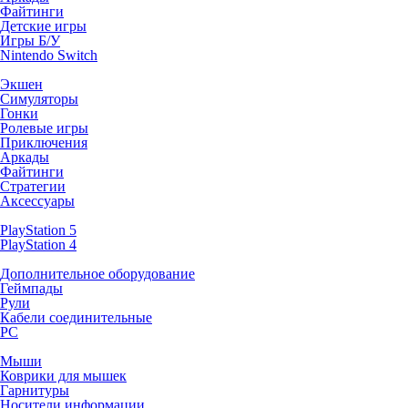
Файтинги
Детские игры
Игры Б/У
Nintendo Switch
Экшен
Симуляторы
Гонки
Ролевые игры
Приключения
Аркады
Файтинги
Стратегии
Аксессуары
PlayStation 5
PlayStation 4
Дополнительное оборудование
Геймпады
Рули
Кабели соединительные
PC
Мыши
Коврики для мышек
Гарнитуры
Носители информации