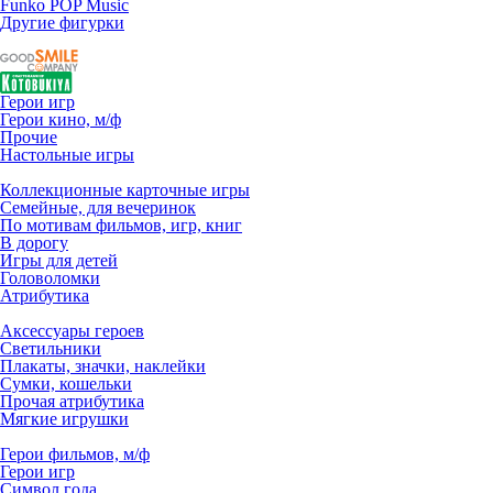
Funko POP Music
Другие фигурки
Герои игр
Герои кино, м/ф
Прочие
Настольные игры
Коллекционные карточные игры
Семейные, для вечеринок
По мотивам фильмов, игр, книг
В дорогу
Игры для детей
Головоломки
Атрибутика
Аксессуары героев
Светильники
Плакаты, значки, наклейки
Сумки, кошельки
Прочая атрибутика
Мягкие игрушки
Герои фильмов, м/ф
Герои игр
Символ года