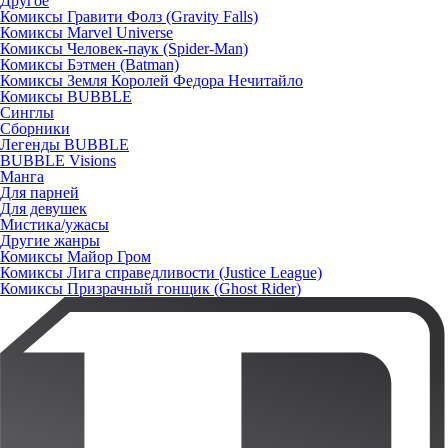
Другое
Комиксы Гравити Фолз (Gravity Falls)
Комиксы Marvel Universe
Комиксы Человек-паук (Spider-Man)
Комиксы Бэтмен (Batman)
Комиксы Земля Королей Федора Нечитайло
Комиксы BUBBLE
Синглы
Сборники
Легенды BUBBLE
BUBBLE Visions
Манга
Для парней
Для девушек
Мистика/ужасы
Другие жанры
Комиксы Майор Гром
Комиксы Лига справедливости (Justice League)
Комиксы Призрачный гонщик (Ghost Rider)