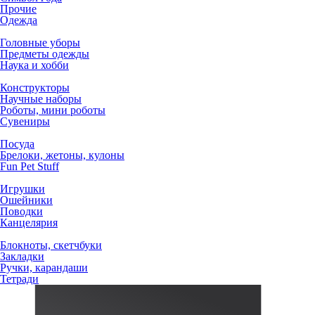
Прочие
Одежда
Головные уборы
Предметы одежды
Наука и хобби
Конструкторы
Научные наборы
Роботы, мини роботы
Сувениры
Посуда
Брелоки, жетоны, кулоны
Fun Pet Stuff
Игрушки
Ошейники
Поводки
Канцелярия
Блокноты, скетчбуки
Закладки
Ручки, карандаши
Тетради