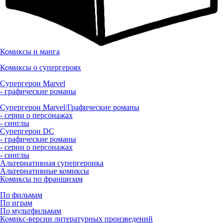
Комиксы и манга
Комиксы о супергероях
Супергерои Marvel
- графические романы
Супергерои Marvel/Графические романы
- серии о персонажах
- синглы
Супергерои DC
- графические романы
- серии о персонажах
- синглы
Альтернативная супергероика
Альтернативные комиксы
Комиксы по франшизам
По фильмам
По играм
По мультфильмам
Комикс-версии литературных произведений