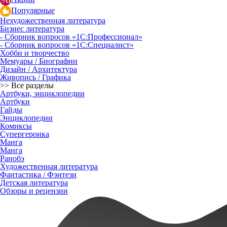
Популярные
Нехудожественная литература
Бизнес литература
- Сборник вопросов «1С:Профессионал»
- Сборник вопросов «1С:Специалист»
Хобби и творчество
Мемуары / Биографии
Дизайн / Архитектура
Живопись / Графика
>> Все разделы
Артбуки, энциклопедии
Артбуки
Гайды
Энциклопедии
Комиксы
Супергероика
Манга
Манга
Ранобэ
Художественная литература
Фантастика / Фэнтези
Детская литература
Обзоры и рецензии