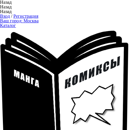
Назад
Назад
Назад
Вход
/
Регистрация
Ваш город:
Москва
Каталог