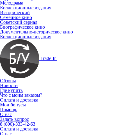
Мелодрама
Коллекционные издания
Исторический
Семейное кино
Советский сериал
Биографическое кино
Документально-историческое кино
Коллекционные издания
Trade-In
Обзоры
Новости
Где купить
Что с моим заказом?
Оплата и доставка
Мои бонусы
Помощь
О нас
Задать вопрос
8 (800)-333-42-63
Оплата и доставка
О нас