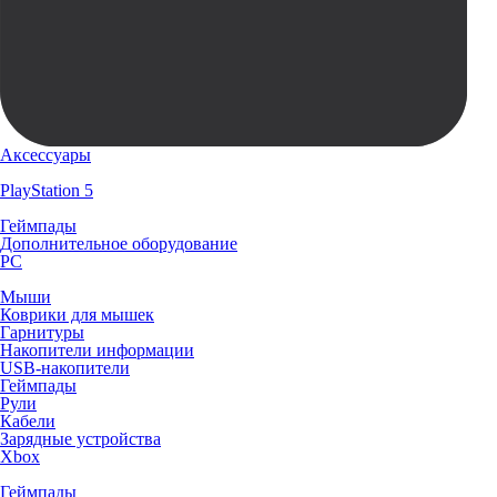
Аксессуары
PlayStation 5
Геймпады
Дополнительное оборудование
PC
Мыши
Коврики для мышек
Гарнитуры
Накопители информации
USB-накопители
Геймпады
Рули
Кабели
Зарядные устройства
Xbox
Геймпады