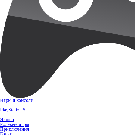
Игры и консоли
PlayStation 5
Экшен
Ролевые игры
Приключения
Гонки