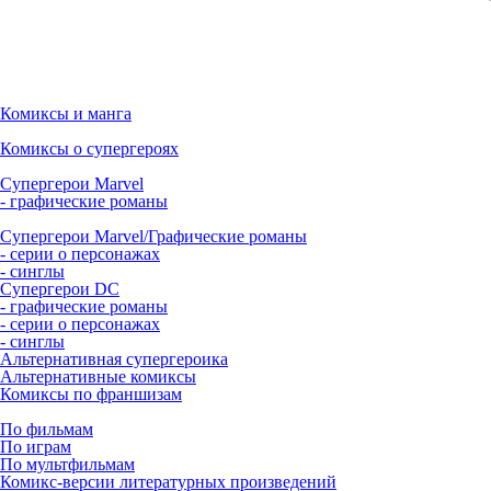
Комиксы и манга
Комиксы о супергероях
Супергерои Marvel
- графические романы
Супергерои Marvel/Графические романы
- серии о персонажах
- синглы
Супергерои DC
- графические романы
- серии о персонажах
- синглы
Альтернативная супергероика
Альтернативные комиксы
Комиксы по франшизам
По фильмам
По играм
По мультфильмам
Комикс-версии литературных произведений