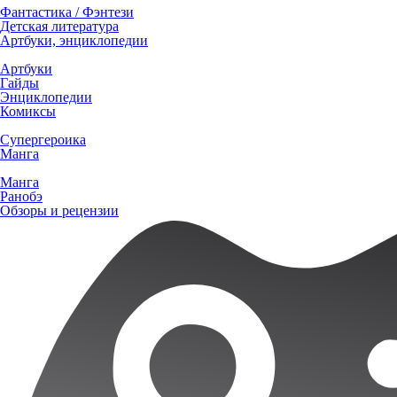
Фантастика / Фэнтези
Детская литература
Артбуки, энциклопедии
Артбуки
Гайды
Энциклопедии
Комиксы
Супергероика
Манга
Манга
Ранобэ
Обзоры и рецензии