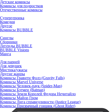
Детские комиксы
Комиксы для подростков
Отечественные комиксы
Супергероика
Комедия
Другое
Комиксы BUBBLE
Синглы
Сборники
Легенды BUBBLE
BUBBLE Visions
Манга
Для парней
Для девушек
Мистика/ужасы
Другие жанры
Комиксы Гравити Фолз (Gravity Falls)
Комиксы Marvel Universe
Комиксы Человек-паук (Spider-Man)
Комиксы Бэтмен (Batman)
Комиксы Земля Королей Федора Нечитайло
Комиксы Майор Гром
Комиксы Лига справедливости (Justice League)
Комиксы Призрачный гонщик (Ghost Rider)