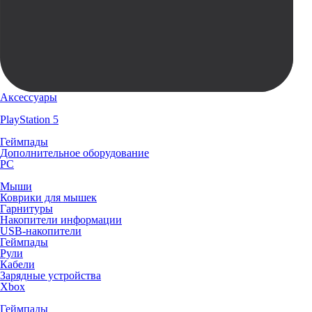
Аксессуары
PlayStation 5
Геймпады
Дополнительное оборудование
PC
Мыши
Коврики для мышек
Гарнитуры
Накопители информации
USB-накопители
Геймпады
Рули
Кабели
Зарядные устройства
Xbox
Геймпады