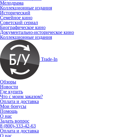
Мелодрама
Коллекционные издания
Исторический
Семейное кино
Советский сериал
Биографическое кино
Документально-историческое кино
Коллекционные издания
Trade-In
Обзоры
Новости
Где купить
Что с моим заказом?
Оплата и доставка
Мои бонусы
Помощь
О нас
Задать вопрос
8 (800)-333-42-63
Оплата и доставка
О нас