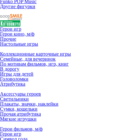
Funko POP Music
Другие фигурки
Герои игр
Герои кино, м/ф
Прочие
Настольные игры
Коллекционные карточные игры
Семейные, для вечеринок
По мотивам фильмов, игр, книг
В дорогу
Игры для детей
Головоломки
Атрибутика
Аксессуары героев
Светильники
Плакаты, значки, наклейки
Сумки, кошельки
Прочая атрибутика
Мягкие игрушки
Герои фильмов, м/ф
Герои игр
Символ года