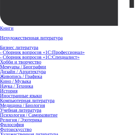
Книги
Нехудожественная литература
Бизнес литература
- Сборник вопросов «1С:Профессионал»
- Сборник вопросов «1С:Специалист»
Хобби и творчество
Мемуары / Биографии
Дизайн / Архитектура
Живопись / Графика
Кино / Музыка
Наука / Техника
История
Иностранные языки
Компьютерная литература
Медицина / Биология
Учебная литература
Психология / Саморазвитие
Религия / Эзотерика
Философия
Фотоискусство
Художественная литература