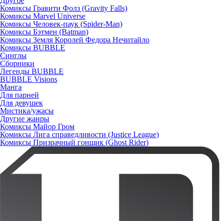
Другое
Комиксы Гравити Фолз (Gravity Falls)
Комиксы Marvel Universe
Комиксы Человек-паук (Spider-Man)
Комиксы Бэтмен (Batman)
Комиксы Земля Королей Федора Нечитайло
Комиксы BUBBLE
Синглы
Сборники
Легенды BUBBLE
BUBBLE Visions
Манга
Для парней
Для девушек
Мистика/ужасы
Другие жанры
Комиксы Майор Гром
Комиксы Лига справедливости (Justice League)
Комиксы Призрачный гонщик (Ghost Rider)