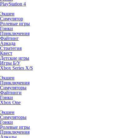
PlayStation 4
Экшен
Симулятор
Ролевые игры
Гонки
Приключения
Файтинг
Аркада
Стратегия
Квест
Детские игры
Игры Б/У
Xbox Series X/S
Экшен
Приключения
Симуляторы
Файтинги
Гонки
Xbox One
Экшен
Симуляторы
Гонки
Ролевые игры
Приключения
Аркады