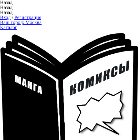
Назад
Назад
Назад
Вход
/
Регистрация
Ваш город:
Москва
Каталог