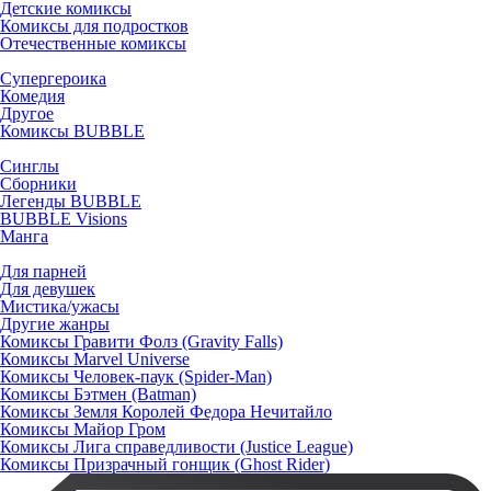
Детские комиксы
Комиксы для подростков
Отечественные комиксы
Супергероика
Комедия
Другое
Комиксы BUBBLE
Синглы
Сборники
Легенды BUBBLE
BUBBLE Visions
Манга
Для парней
Для девушек
Мистика/ужасы
Другие жанры
Комиксы Гравити Фолз (Gravity Falls)
Комиксы Marvel Universe
Комиксы Человек-паук (Spider-Man)
Комиксы Бэтмен (Batman)
Комиксы Земля Королей Федора Нечитайло
Комиксы Майор Гром
Комиксы Лига справедливости (Justice League)
Комиксы Призрачный гонщик (Ghost Rider)