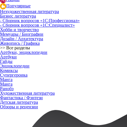
Популярные
Нехудожественная литература
Бизнес литература
- Сборник вопросов «1С:Профессионал»
- Сборник вопросов «1С:Специалист»
Хобби и творчество
Мемуары / Биографии
Дизайн / Архитектура
Живопись / Графика
>> Все разделы
Артбуки, энциклопедии
Артбуки
Гайды
Энциклопедии
Комиксы
Супергероика
Манга
Манга
Ранобэ
Художественная литература
Фантастика / Фэнтези
Детская литература
Обзоры и рецензии