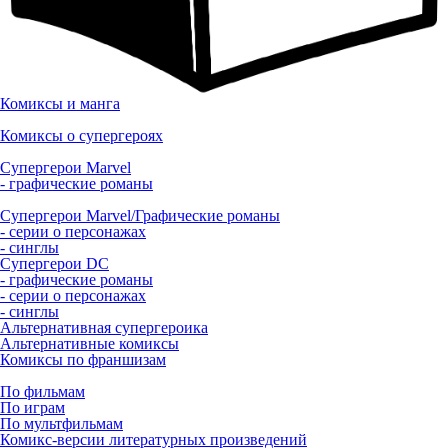
Комиксы и манга
Комиксы о супергероях
Супергерои Marvel
- графические романы
Супергерои Marvel/Графические романы
- серии о персонажах
- синглы
Супергерои DC
- графические романы
- серии о персонажах
- синглы
Альтернативная супергероика
Альтернативные комиксы
Комиксы по франшизам
По фильмам
По играм
По мультфильмам
Комикс-версии литературных произведений