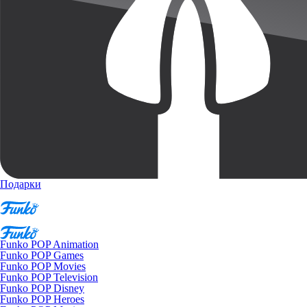
Подарки
Funko POP Animation
Funko POP Games
Funko POP Movies
Funko POP Television
Funko POP Disney
Funko POP Heroes