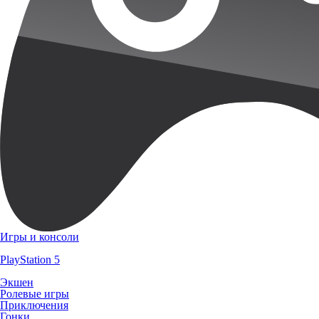
Игры и консоли
PlayStation 5
Экшен
Ролевые игры
Приключения
Гонки