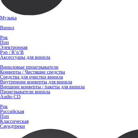
Музыка
Винил
Рок
Поп
Электронная
Рэп / R’n’B
Аксессуары для винила
Виниловые проигрыватели
Конверты / Чистящие средства
Средства для очистки винила
Внутренние конверты для винила
Внешние конверты / пакеты для винила
Проигрыватели винила
Audio CD
Рок
Российская
Поп
Классическая
Саундтреки