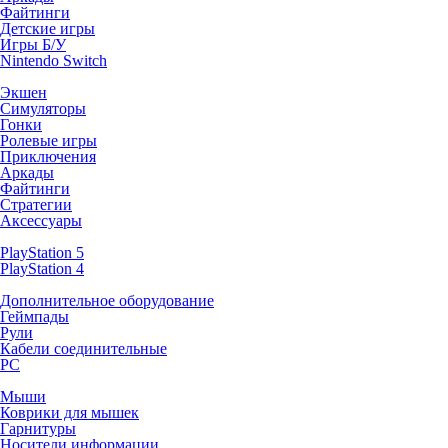
Файтинги
Детские игры
Игры Б/У
Nintendo Switch
Экшен
Симуляторы
Гонки
Ролевые игры
Приключения
Аркады
Файтинги
Стратегии
Аксессуары
PlayStation 5
PlayStation 4
Дополнительное оборудование
Геймпады
Рули
Кабели соединительные
PC
Мыши
Коврики для мышек
Гарнитуры
Носители информации