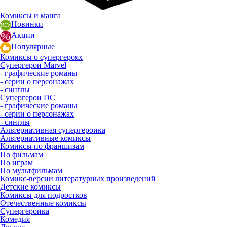
Комиксы и манга
Новинки
Акции
Популярные
Комиксы о супергероях
Супергерои Marvel
- графические романы
- серии о персонажах
- синглы
Супергерои DC
- графические романы
- серии о персонажах
- синглы
Альтернативная супергероика
Альтернативные комиксы
Комиксы по франшизам
По фильмам
По играм
По мультфильмам
Комикс-версии литературных произведений
Детские комиксы
Комиксы для подростков
Отечественные комиксы
Супергероика
Комедия