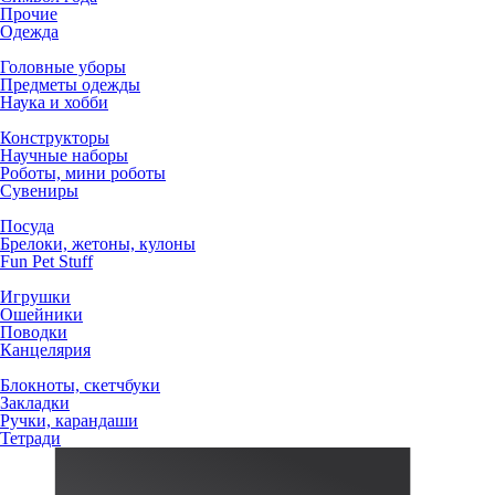
Прочие
Одежда
Головные уборы
Предметы одежды
Наука и хобби
Конструкторы
Научные наборы
Роботы, мини роботы
Сувениры
Посуда
Брелоки, жетоны, кулоны
Fun Pet Stuff
Игрушки
Ошейники
Поводки
Канцелярия
Блокноты, скетчбуки
Закладки
Ручки, карандаши
Тетради